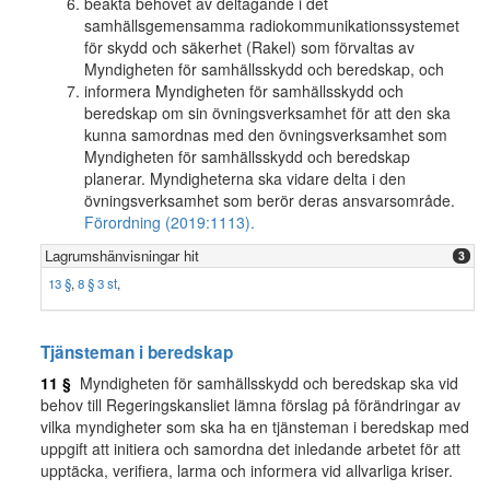
beakta behovet av deltagande i det
samhällsgemensamma radiokommunikationssystemet
för skydd och säkerhet (Rakel) som förvaltas av
Myndigheten för samhällsskydd och beredskap, och
informera Myndigheten för samhällsskydd och
beredskap om sin övningsverksamhet för att den ska
kunna samordnas med den övningsverksamhet som
Myndigheten för samhällsskydd och beredskap
planerar. Myndigheterna ska vidare delta i den
övningsverksamhet som berör deras ansvarsområde.
Förordning (2019:1113).
Lagrumshänvisningar hit
3
13 §
,
8 § 3 st
,
Tjänsteman i beredskap
11 §
Myndigheten för samhällsskydd och beredskap ska vid
behov till Regeringskansliet lämna förslag på förändringar av
vilka myndigheter som ska ha en tjänsteman i beredskap med
uppgift att initiera och samordna det inledande arbetet för att
upptäcka, verifiera, larma och informera vid allvarliga kriser.