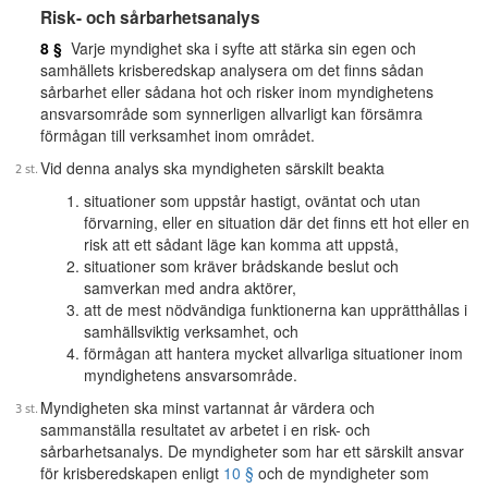
Risk- och sårbarhetsanalys
8 §
Varje myndighet ska i syfte att stärka sin egen och
samhällets krisberedskap analysera om det finns sådan
sårbarhet eller sådana hot och risker inom myndighetens
ansvarsområde som synnerligen allvarligt kan försämra
förmågan till verksamhet inom området.
Vid denna analys ska myndigheten särskilt beakta
situationer som uppstår hastigt, oväntat och utan
förvarning, eller en situation där det finns ett hot eller en
risk att ett sådant läge kan komma att uppstå,
situationer som kräver brådskande beslut och
samverkan med andra aktörer,
att de mest nödvändiga funktionerna kan upprätthållas i
samhällsviktig verksamhet, och
förmågan att hantera mycket allvarliga situationer inom
myndighetens ansvarsområde.
Myndigheten ska minst vartannat år värdera och
sammanställa resultatet av arbetet i en risk- och
sårbarhetsanalys. De myndigheter som har ett särskilt ansvar
för krisberedskapen enligt
10 §
och de myndigheter som