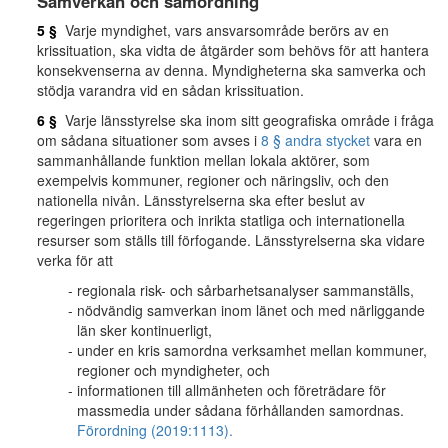
Samverkan och samordning
5 §
Varje myndighet, vars ansvarsområde berörs av en
krissituation, ska vidta de åtgärder som behövs för att hantera
konsekvenserna av denna. Myndigheterna ska samverka och
stödja varandra vid en sådan krissituation.
6 §
Varje länsstyrelse ska inom sitt geografiska område i fråga
om sådana situationer som avses i
8 § andra stycket
vara en
sammanhållande funktion mellan lokala aktörer, som
exempelvis kommuner, regioner och näringsliv, och den
nationella nivån. Länsstyrelserna ska efter beslut av
regeringen prioritera och inrikta statliga och internationella
resurser som ställs till förfogande. Länsstyrelserna ska vidare
verka för att
regionala risk- och sårbarhetsanalyser sammanställs,
nödvändig samverkan inom länet och med närliggande
län sker kontinuerligt,
under en kris samordna verksamhet mellan kommuner,
regioner och myndigheter, och
informationen till allmänheten och företrädare för
massmedia under sådana förhållanden samordnas.
Förordning (2019:1113).