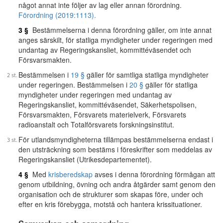
något annat inte följer av lag eller annan förordning.
Förordning (2019:1113).
3 §
Bestämmelserna i denna förordning gäller, om inte annat
anges särskilt, för statliga myndigheter under regeringen med
undantag av Regeringskansliet, kommittéväsendet och
Försvarsmakten.
Bestämmelsen i
19 §
gäller för samtliga statliga myndigheter
under regeringen. Bestämmelsen i
20 §
gäller för statliga
myndigheter under regeringen med undantag av
Regeringskansliet, kommittéväsendet, Säkerhetspolisen,
Försvarsmakten, Försvarets materielverk, Försvarets
radioanstalt och Totalförsvarets forskningsinstitut.
För utlandsmyndigheterna tillämpas bestämmelserna endast i
den utsträckning som bestäms i föreskrifter som meddelas av
Regeringskansliet (Utrikesdepartementet).
4 §
Med
krisberedskap
avses i denna förordning förmågan att
genom utbildning, övning och andra åtgärder samt genom den
organisation och de strukturer som skapas före, under och
efter en kris förebygga, motstå och hantera krissituationer.