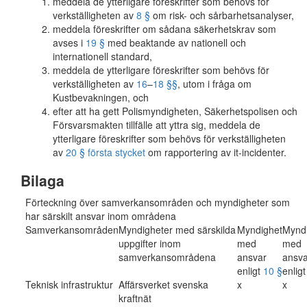
meddela de ytterligare föreskrifter som behövs för
verkställigheten av
8 §
om risk- och sårbarhetsanalyser,
meddela föreskrifter om sådana säkerhetskrav som
avses i
19 §
med beaktande av nationell och
internationell standard,
meddela de ytterligare föreskrifter som behövs för
verkställigheten av
16
–
18 §§
, utom i fråga om
Kustbevakningen, och
efter att ha gett Polismyndigheten, Säkerhetspolisen och
Försvarsmakten tillfälle att yttra sig, meddela de
ytterligare föreskrifter som behövs för verkställigheten
av
20 § första stycket
om rapportering av it-incidenter.
Bilaga
Förteckning över samverkansområden och myndigheter som
har särskilt ansvar inom områdena
Samverkansområden
Myndigheter med särskilda
Myndighet
Mynd
uppgifter inom
med
med
samverkansområdena
ansvar
ansva
enligt
10 §
enlig
Teknisk infrastruktur
Affärsverket svenska
x
x
kraftnät