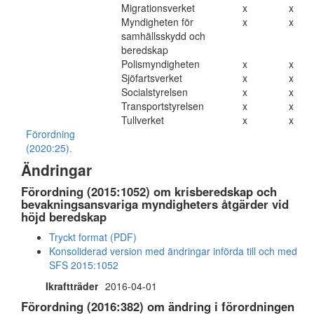
Migrationsverket
x
x
Myndigheten för
x
x
samhällsskydd och
beredskap
Polismyndigheten
x
x
Sjöfartsverket
x
x
Socialstyrelsen
x
x
Transportstyrelsen
x
x
Tullverket
x
x
Förordning
(2020:25).
Ändringar
Förordning (2015:1052) om krisberedskap och
bevakningsansvariga myndigheters åtgärder vid
höjd beredskap
Tryckt format (PDF)
Konsoliderad version med ändringar införda till och med
SFS 2015:1052
Ikraftträder
2016-04-01
Förordning (2016:382) om ändring i förordningen