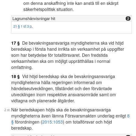
om denna anskaffning inte kan anstå till en skärpt
säkerhetspolitisk situation.
Lagrumshänvisningar hit
2
21 § 1 st 3 p
,
17 §
De bevakningsansvariga myndigheterna ska vid höjd
beredskap i första hand inrikta sin verksamhet på uppgifter
som har betydelse för totalförsvaret. Den fredstida
verksamheten ska om möjligt upprätthållas i normal
omfattning.
18 §
Vid höjd beredskap ska de bevakningsansvariga
myndigheterna hålla regeringen informerad om
händelseutvecklingen, tillståndet och den förväntade
utvecklingen inom respektive ansvarsområde samt om
vidtagna och planerade åtgärder.
När beredskapen höjts ska de bevakningsansvariga
myndigheterna även lämna Försvarsmakten underlag enligt
8
§
förordningen (
2015:1053
) om totalförsvar och höjd
beredskap.