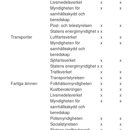
Livsmedelsverket
x
x
Myndigheten för
x
x
samhällsskydd och
beredskap
Post- och telestyrelsen
x
x
Statens energimyndighet x
x
Transporter
Luftfartsverket
x
x
Myndigheten för
x
x
samhällsskydd och
beredskap
Sjöfartsverket
x
x
Statens energimyndighet x
x
Trafikverket
x
x
Transportstyrelsen
x
x
Farliga ämnen
Folkhälsomyndigheten
x
x
Kustbevakningen
x
x
Livsmedelsverket
x
x
Myndigheten för
x
x
samhällsskydd och
beredskap
Polismyndigheten
x
x
Socialstyrelsen
x
x
Statens jordbruksverk
x
x