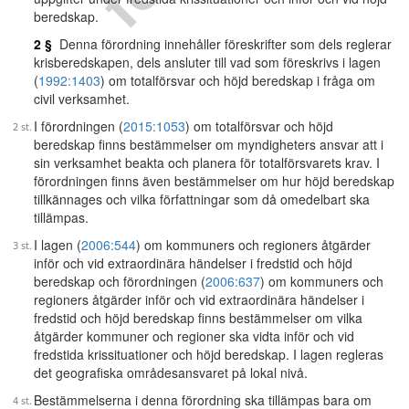
beredskap.
2 §
Denna förordning innehåller föreskrifter som dels reglerar
krisberedskapen, dels ansluter till vad som föreskrivs i lagen
(
1992:1403
) om totalförsvar och höjd beredskap i fråga om
civil verksamhet.
I förordningen (
2015:1053
) om totalförsvar och höjd
beredskap finns bestämmelser om myndigheters ansvar att i
sin verksamhet beakta och planera för totalförsvarets krav. I
förordningen finns även bestämmelser om hur höjd beredskap
tillkännages och vilka författningar som då omedelbart ska
tillämpas.
I lagen (
2006:544
) om kommuners och regioners åtgärder
inför och vid extraordinära händelser i fredstid och höjd
beredskap och förordningen (
2006:637
) om kommuners och
regioners åtgärder inför och vid extraordinära händelser i
fredstid och höjd beredskap finns bestämmelser om vilka
åtgärder kommuner och regioner ska vidta inför och vid
fredstida krissituationer och höjd beredskap. I lagen regleras
det geografiska områdesansvaret på lokal nivå.
Bestämmelserna i denna förordning ska tillämpas bara om