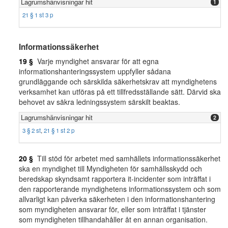
Lagrumshänvisningar hit
1
21 § 1 st 3 p
Informationssäkerhet
19 §
Varje myndighet ansvarar för att egna
informationshanteringssystem uppfyller sådana
grundläggande och särskilda säkerhetskrav att myndighetens
verksamhet kan utföras på ett tillfredsställande sätt. Därvid ska
behovet av säkra ledningssystem särskilt beaktas.
Lagrumshänvisningar hit
2
3 § 2 st
,
21 § 1 st 2 p
20 §
Till stöd för arbetet med samhällets informationssäkerhet
ska en myndighet till Myndigheten för samhällsskydd och
beredskap skyndsamt rapportera it-incidenter som inträffat i
den rapporterande myndighetens informationssystem och som
allvarligt kan påverka säkerheten i den informationshantering
som myndigheten ansvarar för, eller som inträffat i tjänster
som myndigheten tillhandahåller åt en annan organisation.