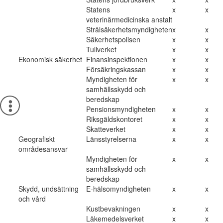
Statens
x
x
veterinärmedicinska anstalt
Strålsäkerhetsmyndigheten
x
x
Säkerhetspolisen
x
x
Tullverket
x
x
Ekonomisk säkerhet
Finansinspektionen
x
x
Försäkringskassan
x
x
Myndigheten för
x
x
samhällsskydd och
beredskap
Pensionsmyndigheten
x
x
Riksgäldskontoret
x
x
Skatteverket
x
x
Geografiskt
Länsstyrelserna
x
x
områdesansvar
Myndigheten för
x
x
samhällsskydd och
beredskap
Skydd, undsättning
E-hälsomyndigheten
x
x
och vård
Kustbevakningen
x
x
Läkemedelsverket
x
x