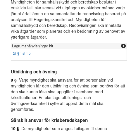
Myndigheten för samhällsskydd och beredskap beslutar i
enskilda fall, ska senast vid utgången av oktober månad varje
jämnt årtal lämna en sammanfattande redovisning baserad på
analysen till Regeringskansliet och Myndigheten för
samhällsskydd och beredskap. Redovisningen ska innefatta
vilka åtgärder som planeras och en bedömning av behovet av
ytterligare åtgärder.
Lagrumshänvisningar hit
1
21 § 1 st 1 p
Utbildning och övning
9 §
Varje myndighet ska ansvara för att personalen vid
myndigheten får den utbildning och övning som behövs för att
den ska kunna lösa sina uppgifter i samband med
krissituationer. En planlagd utbildnings- och
övningsverksamhet i syfte att uppnå detta mål ska
genomföras.
Särskilt ansvar för krisberedskapen
10 §
De myndigheter som anges i bilagan till denna