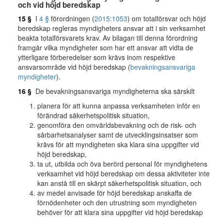
och vid höjd beredskap
15 §
I
4 §
förordningen (
2015:1053
) om totalförsvar och höjd
beredskap regleras myndigheters ansvar att i sin verksamhet
beakta totalförsvarets krav. Av bilagan till denna förordning
framgår vilka myndigheter som har ett ansvar att vidta de
ytterligare förberedelser som krävs inom respektive
ansvarsområde vid höjd beredskap (
bevakningsansvariga
myndigheter
).
16 §
De bevakningsansvariga myndigheterna ska särskilt
planera för att kunna anpassa verksamheten inför en
förändrad säkerhetspolitisk situation,
genomföra den omvärldsbevakning och de risk- och
sårbarhetsanalyser samt de utvecklingsinsatser som
krävs för att myndigheten ska klara sina uppgifter vid
höjd beredskap,
ta ut, utbilda och öva berörd personal för myndighetens
verksamhet vid höjd beredskap om dessa aktiviteter inte
kan anstå till en skärpt säkerhetspolitisk situation, och
av medel anvisade för höjd beredskap anskaffa de
förnödenheter och den utrustning som myndigheten
behöver för att klara sina uppgifter vid höjd beredskap