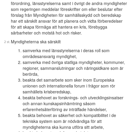
förordning, länsstyrelserna samt i övrigt de andra myndigheter
som regeringen meddelar föreskrifter om eller beslutar efter
förslag från Myndigheten för samhällsskydd och beredskap
har ett särskilt ansvar för att planera och vidta förberedelser
för att skapa förmåga att hantera en kris, förebygga
sårbarheter och motstå hot och risker.
Myndigheterna ska särskilt
samverka med länsstyrelserna i deras roll som
områdesansvarig myndighet,
samverka med övriga statliga myndigheter, kommuner,
regioner, sammanslutningar och näringsidkare som är
berörda,
beakta det samarbete som sker inom Europeiska
unionen och internationella forum i frågor som rör
samhällets krisberedskap,
beakta behovet av forsknings- och utvecklingsinsatser
och annan kunskapsinhämtning såsom
erfarenhetsåterföring av inträffade händelser,
beakta behovet av säkerhet och kompatibilitet i de
tekniska system som är nödvändiga för att
myndigheterna ska kunna utföra sitt arbete,