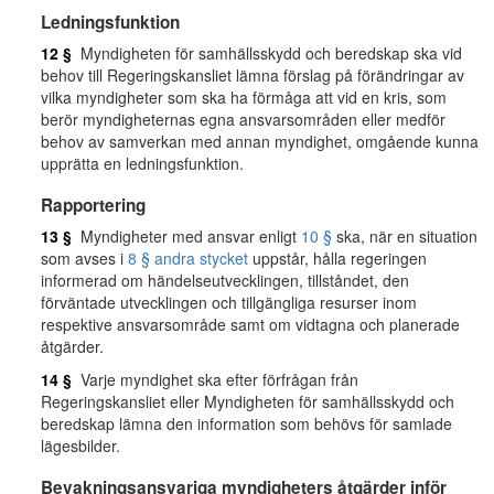
Ledningsfunktion
12 §
Myndigheten för samhällsskydd och beredskap ska vid
behov till Regeringskansliet lämna förslag på förändringar av
vilka myndigheter som ska ha förmåga att vid en kris, som
berör myndigheternas egna ansvarsområden eller medför
behov av samverkan med annan myndighet, omgående kunna
upprätta en ledningsfunktion.
Rapportering
13 §
Myndigheter med ansvar enligt
10 §
ska, när en situation
som avses i
8 § andra stycket
uppstår, hålla regeringen
informerad om händelseutvecklingen, tillståndet, den
förväntade utvecklingen och tillgängliga resurser inom
respektive ansvarsområde samt om vidtagna och planerade
åtgärder.
14 §
Varje myndighet ska efter förfrågan från
Regeringskansliet eller Myndigheten för samhällsskydd och
beredskap lämna den information som behövs för samlade
lägesbilder.
Bevakningsansvariga myndigheters åtgärder inför