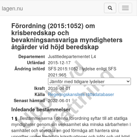
lagen.nu
Toggl
naviga
Förordning (2015:1052) om
krisberedskap och
bevakningsansvariga myndigheters
åtgärder vid höjd beredskap
Departement
Justitiedepartementet L4
U
p
p
h
ä
v
d
f
ö
r
f
a
t
t
n
i
n
Utfärdad
2015-12-17
g
Ändring införd
SFS 2015:1052 i lydelse enligt SFS
2021:965
Ikraft
2016-04-01
Källa
Regeringskansliets rättsdatabaser
Senast hämtad
2022-06-01
Inledande bestämmelser
1 §
Bestämmelserna i denna förordning syftar till att statliga
myndigheter genom sin verksamhet ska minska sårbarheten i
samhället och utveckla en god förmåga att hantera sina
uppgifter under fredstida krissituationer och inför och vid höjd