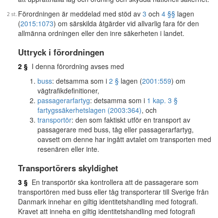
Förordningen är meddelad med stöd av
3
och
4 §§
lagen
(
2015:1073
) om särskilda åtgärder vid allvarlig fara för den
allmänna ordningen eller den inre säkerheten i landet.
Uttryck i förordningen
2 §
I denna förordning avses med
buss
: detsamma som i
2 §
lagen (
2001:559
) om
vägtrafikdefinitioner,
passagerarfartyg
: detsamma som i
1 kap. 3 §
fartygssäkerhetslagen (2003:364)
, och
transportör
: den som faktiskt utför en transport av
passagerare med buss, tåg eller passagerarfartyg,
oavsett om denne har ingått avtalet om transporten med
resenären eller inte.
Transportörers skyldighet
3 §
En transportör ska kontrollera att de passagerare som
transportören med buss eller tåg transporterar till Sverige från
Danmark innehar en giltig identitetshandling med fotografi.
Kravet att inneha en giltig identitetshandling med fotografi