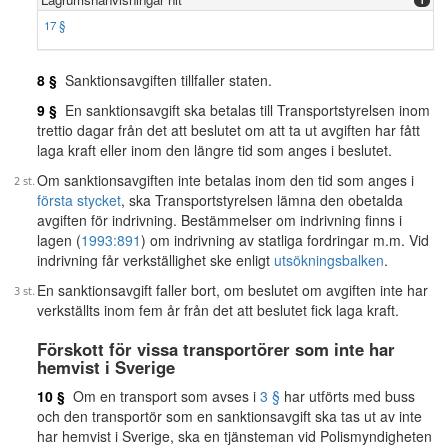
17 §
8 §
Sanktionsavgiften tillfaller staten.
9 §
En sanktionsavgift ska betalas till Transportstyrelsen inom
trettio dagar från det att beslutet om att ta ut avgiften har fått
laga kraft eller inom den längre tid som anges i beslutet.
Om sanktionsavgiften inte betalas inom den tid som anges i
första stycket
, ska Transportstyrelsen lämna den obetalda
avgiften för indrivning. Bestämmelser om indrivning finns i
lagen (
1993:891
) om indrivning av statliga fordringar m.m. Vid
indrivning får verkställighet ske enligt
utsökningsbalken
.
En sanktionsavgift faller bort, om beslutet om avgiften inte har
verkställts inom fem år från det att beslutet fick laga kraft.
Förskott för vissa transportörer som inte har
hemvist i Sverige
10 §
Om en transport som avses i
3 §
har utförts med buss
och den transportör som en sanktionsavgift ska tas ut av inte
har hemvist i Sverige, ska en tjänsteman vid Polismyndigheten