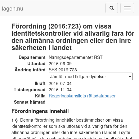
lagen.nu
Toggl
naviga
Förordning (2016:723) om vissa
identitetskontroller vid allvarlig fara för
den allmänna ordningen eller den inre
säkerheten i landet
Departement
Näringsdepartementet RST
Utfärdad
2016-06-09
Ändring införd
SFS 2016:723
Ikraft
2016-07-04
Tidsbegränsad
2016-11-04
Källa
Regeringskansliets rättsdatabaser
Senast hämtad
Förordningens innehåll
1 §
Denna förordning innehåller bestämmelser om vissa
identitetskontroller som ska utföras vid allvarlig fara för den
allmänna ordningen eller den inre säkerheten i landet, i syfte
att upprätthålla lag och ordning och skydda nationell säkerhet.