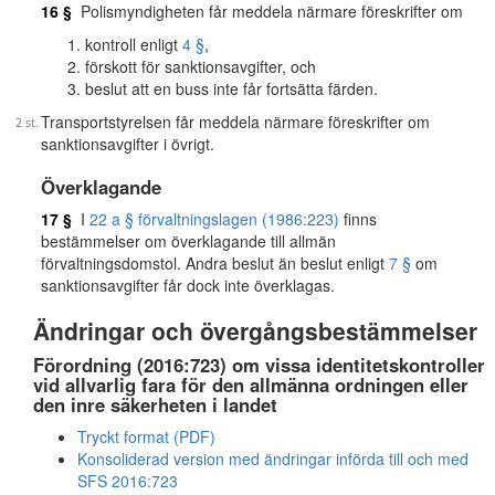
16 §
Polismyndigheten får meddela närmare föreskrifter om
kontroll enligt
4 §
,
förskott för sanktionsavgifter, och
beslut att en buss inte får fortsätta färden.
Transportstyrelsen får meddela närmare föreskrifter om
sanktionsavgifter i övrigt.
Överklagande
17 §
I
22 a § förvaltningslagen (1986:223)
finns
bestämmelser om överklagande till allmän
förvaltningsdomstol. Andra beslut än beslut enligt
7 §
om
sanktionsavgifter får dock inte överklagas.
Ändringar och övergångsbestämmelser
Förordning (2016:723) om vissa identitetskontroller
vid allvarlig fara för den allmänna ordningen eller
den inre säkerheten i landet
Tryckt format (PDF)
Konsoliderad version med ändringar införda till och med
SFS 2016:723