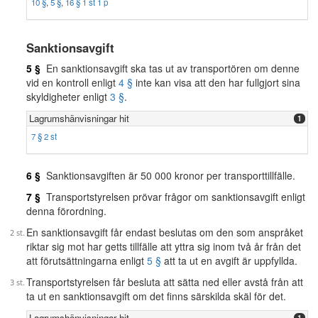
10 §
,
5 §
,
16 § 1 st 1 p
Sanktionsavgift
5 §
En sanktionsavgift ska tas ut av transportören om denne
vid en kontroll enligt
4 §
inte kan visa att den har fullgjort sina
skyldigheter enligt
3 §
.
Lagrumshänvisningar hit
1
7 § 2 st
6 §
Sanktionsavgiften är 50 000 kronor per transporttillfälle.
7 §
Transportstyrelsen prövar frågor om sanktionsavgift enligt
denna förordning.
En sanktionsavgift får endast beslutas om den som anspråket
riktar sig mot har getts tillfälle att yttra sig inom två år från det
att förutsättningarna enligt
5 §
att ta ut en avgift är uppfyllda.
Transportstyrelsen får besluta att sätta ned eller avstå från att
ta ut en sanktionsavgift om det finns särskilda skäl för det.
Lagrumshänvisningar hit
1