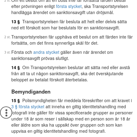
Om ett beslut om att en buss inte får fortsätta färden består
efter prövningen enligt
första stycket
, ska Transportstyrelsen
handlägga ärendet om sanktionsavgift utan dröjsmål.
13 §
Transportstyrelsen får besluta att helt eller delvis sätta
ned ett förskott som har beslutats för en sanktionsavgift.
Transportstyrelsen får upphäva ett beslut om att färden inte får
fortsätta, om det finns synnerliga skäl för det.
Första och
andra stycket
gäller även när ärendet om
sanktionsavgift prövas slutligt.
14 §
Om Transportstyrelsen beslutar att sätta ned eller avstå
från att ta ut någon sanktionsavgift, ska det överskjutande
beloppet av betalat förskott återbetalas.
Bemyndiganden
15 §
Polismyndigheten får meddela föreskrifter om att kravet i
3 § första stycket
att inneha en giltig identitetshandling med
fotografi inte gäller för vissa specificerade grupper av personer
under 18 år som reser i sällskap med en person som är 18 år
eller äldre som ska ha uppsikt över gruppen och som kan
uppvisa en giltig identitetshandling med fotografi.