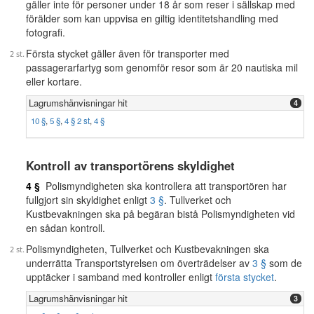
gäller inte för personer under 18 år som reser i sällskap med
förälder som kan uppvisa en giltig identitetshandling med
fotografi.
Första stycket gäller även för transporter med
passagerarfartyg som genomför resor som är 20 nautiska mil
eller kortare.
Lagrumshänvisningar hit
4
10 §
,
5 §
,
4 § 2 st
,
4 §
Kontroll av transportörens skyldighet
4 §
Polismyndigheten ska kontrollera att transportören har
fullgjort sin skyldighet enligt
3 §
. Tullverket och
Kustbevakningen ska på begäran bistå Polismyndigheten vid
en sådan kontroll.
Polismyndigheten, Tullverket och Kustbevakningen ska
underrätta Transportstyrelsen om överträdelser av
3 §
som de
upptäcker i samband med kontroller enligt
första stycket
.
Lagrumshänvisningar hit
3