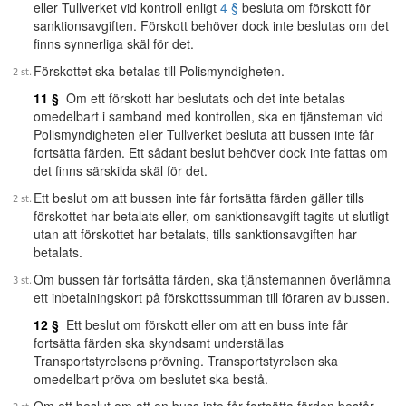
eller Tullverket vid kontroll enligt
4 §
besluta om förskott för
sanktionsavgiften. Förskott behöver dock inte beslutas om det
finns synnerliga skäl för det.
Förskottet ska betalas till Polismyndigheten.
11 §
Om ett förskott har beslutats och det inte betalas
omedelbart i samband med kontrollen, ska en tjänsteman vid
Polismyndigheten eller Tullverket besluta att bussen inte får
fortsätta färden. Ett sådant beslut behöver dock inte fattas om
det finns särskilda skäl för det.
Ett beslut om att bussen inte får fortsätta färden gäller tills
förskottet har betalats eller, om sanktionsavgift tagits ut slutligt
utan att förskottet har betalats, tills sanktionsavgiften har
betalats.
Om bussen får fortsätta färden, ska tjänstemannen överlämna
ett inbetalningskort på förskottssumman till föraren av bussen.
12 §
Ett beslut om förskott eller om att en buss inte får
fortsätta färden ska skyndsamt underställas
Transportstyrelsens prövning. Transportstyrelsen ska
omedelbart pröva om beslutet ska bestå.