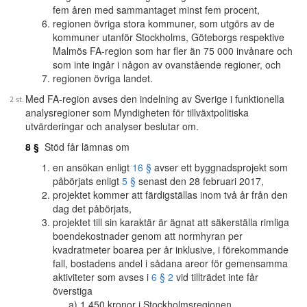
fem åren med sammantaget minst fem procent,
regionen övriga stora kommuner, som utgörs av de
kommuner utanför Stockholms, Göteborgs respektive
Malmös FA-region som har fler än 75 000 invånare och
som inte ingår i någon av ovanstående regioner, och
regionen övriga landet.
Med FA-region avses den indelning av Sverige i funktionella
analysregioner som Myndigheten för tillväxtpolitiska
utvärderingar och analyser beslutar om.
8 §
Stöd får lämnas om
en ansökan enligt
16 §
avser ett byggnadsprojekt som
påbörjats enligt
5 §
senast den 28 februari 2017,
projektet kommer att färdigställas inom två år från den
dag det påbörjats,
projektet till sin karaktär är ägnat att säkerställa rimliga
boendekostnader genom att normhyran per
kvadratmeter boarea per år inklusive, i förekommande
fall, bostadens andel i sådana areor för gemensamma
aktiviteter som avses i
6 § 2
vid tillträdet inte får
överstiga
1 450 kronor i Stockholmsregionen,