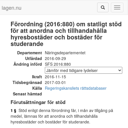
lagen.nu
Toggl
naviga
Förordning (2016:880) om statligt stöd
för att anordna och tillhandahålla
hyresbostäder och bostäder för
studerande
Departement
Näringsdepartementet
Utfärdad
2016-09-29
Ändring införd
SFS 2016:880
Ikraft
2016-11-15
Tidsbegränsad
2017-03-01
Källa
Regeringskansliets rättsdatabaser
Senast hämtad
Förutsättningar för stöd
1 §
Stöd enligt denna förordning får, i mån av tillgång på
medel, lämnas för att anordna och tillhandahålla
hyresbostäder och bostäder för studerande.