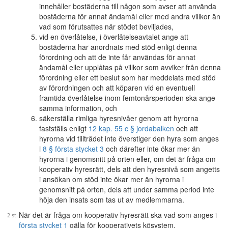
innehåller bostäderna till någon som avser att använda
bostäderna för annat ändamål eller med andra villkor än
vad som förutsattes när stödet beviljades,
vid en överlåtelse, i överlåtelseavtalet ange att
bostäderna har anordnats med stöd enligt denna
förordning och att de inte får användas för annat
ändamål eller upplåtas på villkor som avviker från denna
förordning eller ett beslut som har meddelats med stöd
av förordningen och att köparen vid en eventuell
framtida överlåtelse inom femtonårsperioden ska ange
samma information, och
säkerställa rimliga hyresnivåer genom att hyrorna
fastställs enligt
12 kap. 55 c § jordabalken
och att
hyrorna vid tillträdet inte överstiger den hyra som anges
i
8 § första stycket 3
och därefter inte ökar mer än
hyrorna i genomsnitt på orten eller, om det är fråga om
kooperativ hyresrätt, dels att den hyresnivå som angetts
i ansökan om stöd inte ökar mer än hyrorna i
genomsnitt på orten, dels att under samma period inte
höja den insats som tas ut av medlemmarna.
När det är fråga om kooperativ hyresrätt ska vad som anges i
första stycket 1
gälla för kooperativets kösystem.