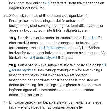
beslut om stöd enligt
17 §
har fattats, inom två månader från
dagen för det beslutet.
Stödet ska betalas ut till den som vid tidpunkten för
länsstyrelsens utbetalningsbeslut är antecknad i
fastighetsregistret som lagfaren ägare, tomträttshavare eller
ägare av byggnad som inte tillhör fastighetsägaren.
19 §
När det gäller bostäder för studerande enligt
2 § 2
får,
efter särskild ansökan, ett utbetalningsbeslut fattas innan
förutsättningarna i
18 § första stycket
är uppfyllda. Sådant
förskott får avse högst halva det preliminära stödbeloppet. Vid
förskott ska
18 § andra stycket
tillämpas.
20 §
Länsstyrelsen ska sända ett utbetalningsbeslut enligt
18
§ första stycket
till inskrivningsmyndigheten för anteckning i
fastighetsregistrets inskrivningsdel om att bostäder i
fastigheten har anordnats och tillhandahålls med stöd av
denna förordning. Inskrivningsmyndigheten ska underrätta
lagfaren ägare eller tomträttshavaren om att en sådan
anteckning har gjorts.
En sådan anteckning får, på inskrivningsmyndighetens eget
initiativ eller på begäran av lagfaren ägare eller