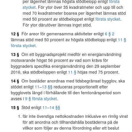
per lägenhet lämnas högsta stödbelopp enligt
första
stycket
. För ytor över 35 kvadratmeter och upp till och
med 70 kvadratmeter boarea per lägenhet lämnas stöd
med 50 procent av stödbeloppet enligt
första stycket
.
För ytor därutöver lämnas inget stöd.
12 §
För areor för gemensamma aktiviteter enligt
6 § 2
lämnas stöd med 50 procent av högsta stödbelopp enligt
11 §
första stycket
.
13 §
Om ett byggnadsprojekt medför en energianvändning
motsvarande högst 56 procent av vad som krävs för
byggnaders specifika energianvändning den 29 september
2016, ska stödbeloppen enligt
11 §
höjas med 75 procent.
14 §
Om bostäder anordnas med tidsbegränsat bygglov, ska
stödet enligt
11
–
13 §§
reduceras proportionellt efter
bygglovets längd i förhållande till den femtonårsperiod som
avses i
9 § första stycket
.
15 §
Stöd enligt
11
–
14 §§
får inte överstiga nettokostnaden inklusive en rimlig vinst
för att anordna och tillhandahålla bostäderna på de
villkor som följer av denna förordning eller ett beslut