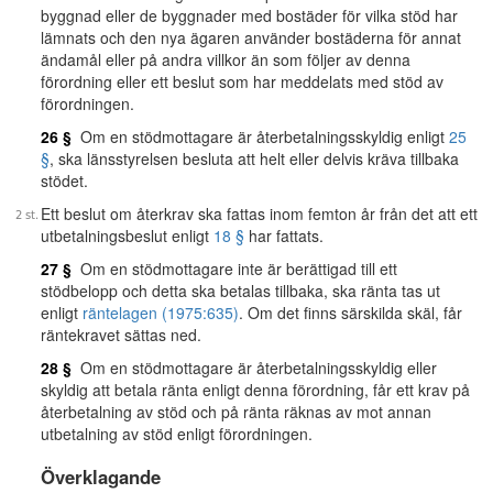
byggnad eller de byggnader med bostäder för vilka stöd har
lämnats och den nya ägaren använder bostäderna för annat
ändamål eller på andra villkor än som följer av denna
förordning eller ett beslut som har meddelats med stöd av
förordningen.
26 §
Om en stödmottagare är återbetalningsskyldig enligt
25
§
, ska länsstyrelsen besluta att helt eller delvis kräva tillbaka
stödet.
Ett beslut om återkrav ska fattas inom femton år från det att ett
utbetalningsbeslut enligt
18 §
har fattats.
27 §
Om en stödmottagare inte är berättigad till ett
stödbelopp och detta ska betalas tillbaka, ska ränta tas ut
enligt
räntelagen (1975:635)
. Om det finns särskilda skäl, får
räntekravet sättas ned.
28 §
Om en stödmottagare är återbetalningsskyldig eller
skyldig att betala ränta enligt denna förordning, får ett krav på
återbetalning av stöd och på ränta räknas av mot annan
utbetalning av stöd enligt förordningen.
Överklagande