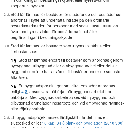
inskränkningar i besittningsskyddet eller hyresavtal om
kooperativ hyresrätt.
Stöd får lämnas för bostäder för studerande och bostäder som
anordnas i syfte att underlätta inträde på den ordinarie
bostadsmarknaden för personer med socialt utsatt situation
även om hyresavtalen för bostäderna innehåller
begränsningar i besittningsskyddet.
Stöd får lämnas för bostäder som inryms i småhus eller
flerbostadshus.
4 §
Stöd får lämnas enbart till bostäder som anordnas genom
nybyggnad, tillbyggnad eller ombyggnad av hel eller del av
byggnad som inte har använts till bostäder under de senaste
åtta åren.
5 §
Ett byggnadsprojekt, genom vilket bostäder anordnas
enligt
4 §
, anses vara påbörjat när byggnadsarbetet har
påbörjats. Med byggnadsarbete avses vid nybyggnad och
tillbyggnad grundläggningsarbete och vid ombyggnad rivnings-
eller röjningsarbete.
Ett byggnadsprojekt anses färdigställt när det finns ett
slutbesked enligt
10 kap. 34 § plan- och bygglagen (2010:900)