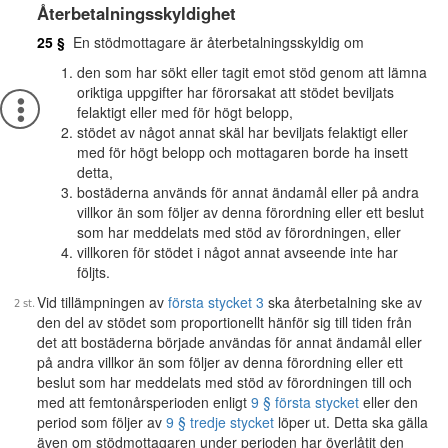
Återbetalningsskyldighet
25 §
En stödmottagare är återbetalningsskyldig om
den som har sökt eller tagit emot stöd genom att lämna
oriktiga uppgifter har förorsakat att stödet beviljats
felaktigt eller med för högt belopp,
stödet av något annat skäl har beviljats felaktigt eller
med för högt belopp och mottagaren borde ha insett
detta,
bostäderna används för annat ändamål eller på andra
villkor än som följer av denna förordning eller ett beslut
som har meddelats med stöd av förordningen, eller
villkoren för stödet i något annat avseende inte har
följts.
Vid tillämpningen av
första stycket 3
ska återbetalning ske av
den del av stödet som proportionellt hänför sig till tiden från
det att bostäderna började användas för annat ändamål eller
på andra villkor än som följer av denna förordning eller ett
beslut som har meddelats med stöd av förordningen till och
med att femtonårsperioden enligt
9 § första stycket
eller den
period som följer av
9 § tredje stycket
löper ut. Detta ska gälla
även om stödmottagaren under perioden har överlåtit den