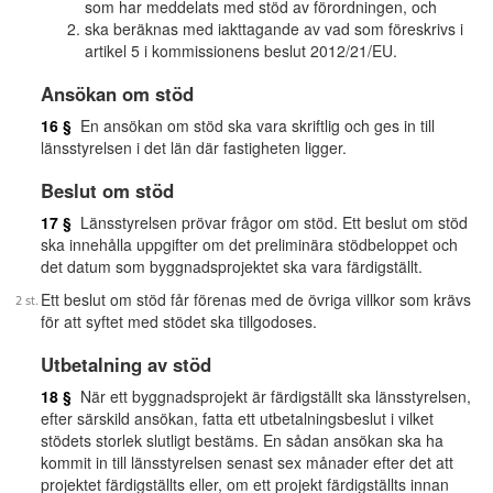
som har meddelats med stöd av förordningen, och
ska beräknas med iakttagande av vad som föreskrivs i
artikel 5 i kommissionens beslut 2012/21/EU.
Ansökan om stöd
16 §
En ansökan om stöd ska vara skriftlig och ges in till
länsstyrelsen i det län där fastigheten ligger.
Beslut om stöd
17 §
Länsstyrelsen prövar frågor om stöd. Ett beslut om stöd
ska innehålla uppgifter om det preliminära stödbeloppet och
det datum som byggnadsprojektet ska vara färdigställt.
Ett beslut om stöd får förenas med de övriga villkor som krävs
för att syftet med stödet ska tillgodoses.
Utbetalning av stöd
18 §
När ett byggnadsprojekt är färdigställt ska länsstyrelsen,
efter särskild ansökan, fatta ett utbetalningsbeslut i vilket
stödets storlek slutligt bestäms. En sådan ansökan ska ha
kommit in till länsstyrelsen senast sex månader efter det att
projektet färdigställts eller, om ett projekt färdigställts innan