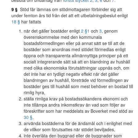
besluta om undantag från
första stycket 2
,
3
,
6
och
7.
9 §
Stöd får lämnas om stödmottagaren förbinder sig att
under femton års tid från det att ett utbetalningsbeslut enligt
18 §
har fattats
när det gäller bostäder enligt
2 §
1
och
3
, genom
överenskommelse med den kommunala
bostadsförmedlingen eller på annat sätt se till att de
bostäder som anordnas med stödet förmedlas enligt
öppna och transparenta allmännyttiga principer på ett
socialt integrerande sätt så att en blandning av hushåll
med olika ekonomiska förutsättningar uppnås och, om
det inte har en tydligt negativ effekt när det gäller
blandningen av hushåll, företräde vid förmedlingen av
bostäder ges till hushåll som mest behöver en bostad till
rimlig hyra,
ställa rimliga krav på bostadssökandens ekonomi och
inte tillämpa andra inkomstkrav än vad som följer av
föreskrifter som har meddelats av Boverket med stöd av
30 §
,
använda bostäderna för de ändamål och i enlighet med
de villkor som förutsattes när stödet beviljades,
inte överlåta den byggnad eller de byggnader som