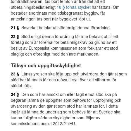
tomträttshavaren, tas bort femton år från det att ett
utbetalningsbeslut enligt
18 § första stycket
har fattats. Om
bostäder anordnats med tidsbegränsat bygglov, får
anteckningen tas bort när bygglovet löpt ut.
21 §
Boverket betalar ut stöd enligt denna förordning.
22 §
Stöd enligt denna förordning får inte betalas ut till ett
företag som är föremål för betalningskrav på grund av ett
beslut av Europeiska kommissionen som förklarar ett stöd
olagligt och oförenligt med den inre marknaden.
Tillsyn och uppgiftsskyldighet
23 §
Länsstyrelsen ska följa upp och utvärdera den tjänst som
stöd har lämnats för och utöva tillsyn över att villkoren för
stödet följs.
24 §
Den som har ansökt om eller tagit emot stöd ska på
begäran lämna de uppgifter som behövs för uppföljning och
utvärdering av den tjänst som stöd har lämnats för. I detta
ingår att lämna de underlag som behövs för att Sverige ska
kunna fullgöra sådana skyldigheter som följer av
kommissionens beslut 2012/21/EU.