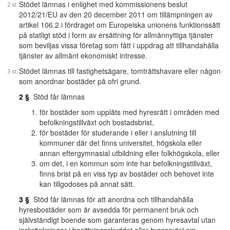
Stödet lämnas i enlighet med kommissionens beslut
2012/21/EU av den 20 december 2011 om tillämpningen av
artikel 106.2 i fördraget om Europeiska unionens funktionssätt
på statligt stöd i form av ersättning för allmännyttiga tjänster
som beviljas vissa företag som fått i uppdrag att tillhandahålla
tjänster av allmänt ekonomiskt intresse.
Stödet lämnas till fastighetsägare, tomträttshavare eller någon
som anordnar bostäder på ofri grund.
2 §
Stöd får lämnas
för bostäder som upplåts med hyresrätt i områden med
befolkningstillväxt och bostadsbrist,
för bostäder för studerande i eller i anslutning till
kommuner där det finns universitet, högskola eller
annan eftergymnasial utbildning eller folkhögskola, eller
om det, i en kommun som inte har befolkningstillväxt,
finns brist på en viss typ av bostäder och behovet inte
kan tillgodoses på annat sätt.
3 §
Stöd får lämnas för att anordna och tillhandahålla
hyresbostäder som är avsedda för permanent bruk och
självständigt boende som garanteras genom hyresavtal utan