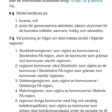
eller ett interimistiskt slutbesked enligt
10 kap. 36 § samma
lag
.
6 §
Stödet beräknas på
boarea, och
areor för gemensamma aktiviteter, såsom utrymmen för
de boendes måltider, samvaro, hobby och rekreation.
7 §
Vid prövning av frågor om stöd indelas landet i följande
regioner:
Stockholmsregionen, som utgörs av kommunerna i
Stockholms FA-region, utom de kommuner som gränsar
mot kommuner utanför regionen,
regionen kommuner nära Stockholm, som utgörs av de
kommuner i Stockholms FA-region som gränsar mot
kommuner utanför regionen,
Göteborgsregionen, som utgörs av kommunerna i
Göteborgs FA-region,
Malmöregionen, som utgörs av kommunerna i Malmös
FA-region,
regionen övriga kommuner med hög och varaktig
befolkningstillväxt, som utgörs av kommuner som
årligen ökat befolkningsmässigt under de senaste tre till