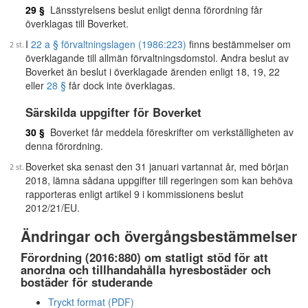
29 §
Länsstyrelsens beslut enligt denna förordning får
överklagas till Boverket.
I
22 a § förvaltningslagen (1986:223)
finns bestämmelser om
överklagande till allmän förvaltningsdomstol. Andra beslut av
Boverket än beslut i överklagade ärenden enligt 18, 19, 22
eller
28 §
får dock inte överklagas.
Särskilda uppgifter för Boverket
30 §
Boverket får meddela föreskrifter om verkställigheten av
denna förordning.
Boverket ska senast den 31 januari vartannat år, med början
2018, lämna sådana uppgifter till regeringen som kan behöva
rapporteras enligt artikel 9 i kommissionens beslut
2012/21/EU.
Ändringar och övergångsbestämmelser
Förordning (2016:880) om statligt stöd för att
anordna och tillhandahålla hyresbostäder och
bostäder för studerande
Tryckt format (PDF)