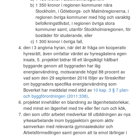
1 350 kronor i regionen kommuner nära
Stockholm, i Göteborgs- och Malmöregionerna, i
regionen övriga kommuner med hög och varaktig
befolkningstillväxt, i regionen övriga stora
kommuner samt, utanför Stockholmsregionen, för
bostäder för studerande, eller
1 300 kronor i övriga fall,
den i 3 angivna hyran, när det är fråga om kooperativ
hyresrätt, även omfattar värdet av hyresgästens egen
insats, 5. projektet bidrar till ett långsiktigt hållbart
byggande genom att byggnaden har låg
energianvändning, motsvarande högst 88 procent av
vad som den 29 september 2016 följer av föreskrifter
om byggnaders specifika energianvändning som
Boverket har meddelat med stöd av
10 kap. 3 § 7 plan-
och byggförordningen (2011:338)
,
projektet innehåller en blandning av lägenhetsstorlekar,
med minst en lägenhet med tre eller fler rum och kök,
den som utför arbetet medverkar till utbildningen av nya
yrkesarbetande inom byggsektorn genom aktiv
samverkan med relevanta gymnasieskolor och
Arbetsförmedlingen samt genom att ta emot lärlingar i