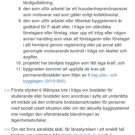
färdigutbildning,
den som utför arbetet tar ett huvudentreprenörsansvar
som motsvarar vad som gäller enligt kollektivavtal,
den som utför arbetet eller tillverkar byggelement är
godkänd för F-skatt eller, i fråga om utländska
företagare eller företag, visar upp ett intyg eller någon
annan handling som visar att företagaren eller företaget
i sitt hemland genom registrering eller på annat sätt
genomgår motsvarande kontroll i fråga om skatter och
avgifter,
projektet har beviljats bygglov som fått laga kraft, och
byggnaden kommer att uppfylla de krav på
permanentbostäder som följer av
8 kap.
plan- och
bygglagen (2010:900)
.
Första stycket 6 tillämpas inte i fråga om bostäder för
studerande eller bostäder som anordnas i syfte att underlätta
ett inträde på den ordinarie bostadsmarknaden för personer
med socialt utsatt situation eller om det aktuella byggsystemet
inte medger den eftersträvade blandningen av
lägenhetsstorlekar.
Om det finns särskilda skäl, får länsstyrelsen i ett enskilt fall