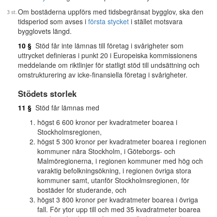
Om bostäderna uppförs med tidsbegränsat bygglov, ska den
tidsperiod som avses i
första stycket
i stället motsvara
bygglovets längd.
10 §
Stöd får inte lämnas till företag i svårigheter som
uttrycket definieras i punkt 20 i Europeiska kommissionens
meddelande om riktlinjer för statligt stöd till undsättning och
omstrukturering av icke-finansiella företag i svårigheter.
Stödets storlek
11 §
Stöd får lämnas med
högst 6 600 kronor per kvadratmeter boarea i
Stockholmsregionen,
högst 5 300 kronor per kvadratmeter boarea i regionen
kommuner nära Stockholm, i Göteborgs- och
Malmöregionerna, i regionen kommuner med hög och
varaktig befolkningsökning, i regionen övriga stora
kommuner samt, utanför Stockholmsregionen, för
bostäder för studerande, och
högst 3 800 kronor per kvadratmeter boarea i övriga
fall. För ytor upp till och med 35 kvadratmeter boarea