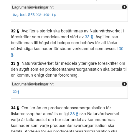
Lagrumshänvisningar hit
1
övg. best. SFS 2021:1001 1 p
32 §
Avgiftens storlek ska bestämmas av Naturvårdsverket i
föreskrifter som meddelas med stöd av
33 §
. Avgiften ska
bestämmas till högst det belopp som behövs för att täcka
nödvändiga kostnader för sådan verksamhet som avses i
30
§
.
33 §
Naturvårdsverket får meddela ytterligare föreskrifter om
den avgift som en producentansvarsorganisation ska betala till
en kommun enligt denna förordning.
Lagrumshänvisningar hit
1
32 §
34 §
Om fler än en producentansvarsorganisation för
fiskeredskap har anmälts enligt
38 §
ska Naturvårdsverket
varje år fatta beslut om hur stor andel av kommunernas
kostnader som varje producentansvarsorganisation ska
betala. Andelen för en producentansvarsorganisation ska