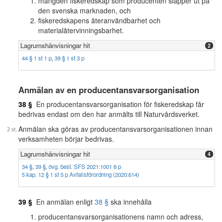
mängden fiskeredskap som producenten släpper ut på
den svenska marknaden, och
fiskeredskapens återanvändbarhet och
materialåtervinningsbarhet.
Lagrumshänvisningar hit
2
44 § 1 st 1 p
,
39 § 1 st 3 p
Anmälan av en producentansvarsorganisation
38 §
En producentansvarsorganisation för fiskeredskap får
bedrivas endast om den har anmälts till Naturvårdsverket.
Anmälan ska göras av producentansvarsorganisationen innan
verksamheten börjar bedrivas.
Lagrumshänvisningar hit
4
34 §
,
39 §
,
övg. best. SFS 2021:1001 8 p
5 kap. 12 § 1 st 5 p Avfallsförordning (2020:614)
39 §
En anmälan enligt
38 §
ska innehålla
producentansvarsorganisationens namn och adress,