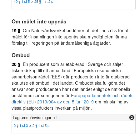
40 § 1 st 5 p
,
25 § 1 st 2 p
Om målet inte uppnås
19 §
Om Naturvårdsverket bedömer att det finns risk för att
målet för insamlingen inte uppnås ska myndigheten lämna
förslag till regeringen på ändamålsenliga åtgärder.
Ombud
20 §
En producent som är etablerad i Sverige och säljer
fiskeredskap till ett annat land i Europeiska ekonomiska
samarbetsområdet (EES) där producenten inte är etablerad
ska utse ett ombud i det landet. Ombudet ska fullgöra det
ansvar som producenten har i det landet enligt de nationella
bestämmelser som genomför
Europaparlamentets och rådets
direktiv (EU) 2019/904 av den 5 juni 2019
om minskning av
vissa plastprodukters inverkan på miljön.
Lagrumshänvisningar hit
2
2 § 1 st 3 p
,
2 § 1 st 5 p