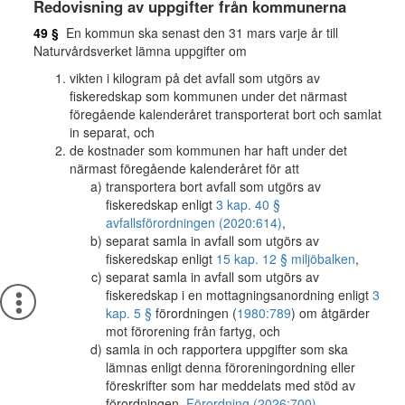
Redovisning av uppgifter från kommunerna
49 §
En kommun ska senast den 31 mars varje år till
Naturvårdsverket lämna uppgifter om
vikten i kilogram på det avfall som utgörs av
fiskeredskap som kommunen under det närmast
föregående kalenderåret transporterat bort och samlat
in separat, och
de kostnader som kommunen har haft under det
närmast föregående kalenderåret för att
transportera bort avfall som utgörs av
fiskeredskap enligt
3 kap. 40 §
avfallsförordningen (2020:614)
,
separat samla in avfall som utgörs av
fiskeredskap enligt
15 kap. 12 § miljöbalken
,
separat samla in avfall som utgörs av
fiskeredskap i en mottagningsanordning enligt
3
kap. 5 §
förordningen (
1980:789
) om åtgärder
mot förorening från fartyg, och
samla in och rapportera uppgifter som ska
lämnas enligt denna föroreningordning eller
föreskrifter som har meddelats med stöd av
förordningen.
Förordning (2026:700).