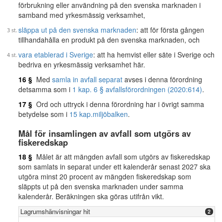
förbrukning eller användning på den svenska marknaden i
samband med yrkesmässig verksamhet,
släppa ut på den svenska marknaden
: att för första gången
tillhandahålla en produkt på den svenska marknaden, och
vara etablerad i Sverige
: att ha hemvist eller säte i Sverige och
bedriva en yrkesmässig verksamhet här.
16 §
Med
samla in avfall separat
avses i denna förordning
detsamma som i
1 kap. 6 § avfallsförordningen (2020:614)
.
17 §
Ord och uttryck i denna förordning har i övrigt samma
betydelse som i
15 kap.
miljöbalken
.
Mål för insamlingen av avfall som utgörs av
fiskeredskap
18 §
Målet är att mängden avfall som utgörs av fiskeredskap
som samlats in separat under ett kalenderår senast 2027 ska
utgöra minst 20 procent av mängden fiskeredskap som
släppts ut på den svenska marknaden under samma
kalenderår. Beräkningen ska göras utifrån vikt.
Lagrumshänvisningar hit
2