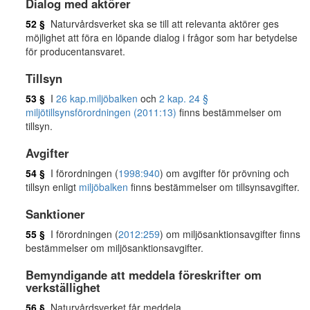
Dialog med aktörer
52 §
Naturvårdsverket ska se till att relevanta aktörer ges
möjlighet att föra en löpande dialog i frågor som har betydelse
för producentansvaret.
Tillsyn
53 §
I
26 kap.
miljöbalken
och
2 kap. 24 §
miljötillsynsförordningen (2011:13)
finns bestämmelser om
tillsyn.
Avgifter
54 §
I förordningen (
1998:940
) om avgifter för prövning och
tillsyn enligt
miljöbalken
finns bestämmelser om tillsynsavgifter.
Sanktioner
55 §
I förordningen (
2012:259
) om miljösanktionsavgifter finns
bestämmelser om miljösanktionsavgifter.
Bemyndigande att meddela föreskrifter om
verkställighet
56 §
Naturvårdsverket får meddela