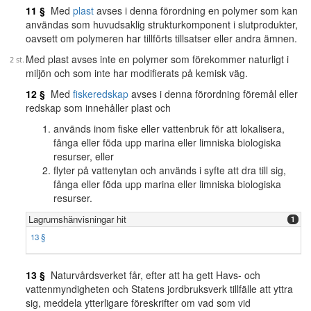
11 §
Med
plast
avses i denna förordning en polymer som kan
användas som huvudsaklig strukturkomponent i slutprodukter,
oavsett om polymeren har tillförts tillsatser eller andra ämnen.
Med plast avses inte en polymer som förekommer naturligt i
miljön och som inte har modifierats på kemisk väg.
12 §
Med
fiskeredskap
avses i denna förordning föremål eller
redskap som innehåller plast och
används inom fiske eller vattenbruk för att lokalisera,
fånga eller föda upp marina eller limniska biologiska
resurser, eller
flyter på vattenytan och används i syfte att dra till sig,
fånga eller föda upp marina eller limniska biologiska
resurser.
Lagrumshänvisningar hit
1
13 §
13 §
Naturvårdsverket får, efter att ha gett Havs- och
vattenmyndigheten och Statens jordbruksverk tillfälle att yttra
sig, meddela ytterligare föreskrifter om vad som vid