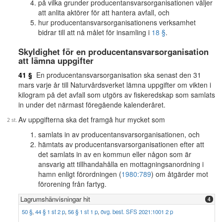
på vilka grunder producentansvarsorganisationen väljer
att anlita aktörer för att hantera avfall, och
hur producentansvarsorganisationens verksamhet
bidrar till att nå målet för insamling i
18 §
.
Skyldighet för en producentansvarsorganisation
att lämna uppgifter
41 §
En producentansvarsorganisation ska senast den 31
mars varje år till Naturvårdsverket lämna uppgifter om vikten i
kilogram på det avfall som utgörs av fiskeredskap som samlats
in under det närmast föregående kalenderåret.
Av uppgifterna ska det framgå hur mycket som
samlats in av producentansvarsorganisationen, och
hämtats av producentansvarsorganisationen efter att
det samlats in av en kommun eller någon som är
ansvarig att tillhandahålla en mottagningsanordning i
hamn enligt förordningen (
1980:789
) om åtgärder mot
förorening från fartyg.
Lagrumshänvisningar hit
4
50 §
,
44 § 1 st 2 p
,
56 § 1 st 1 p
,
övg. best. SFS 2021:1001 2 p