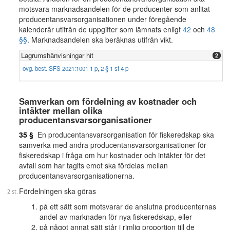
motsvara marknadsandelen för de producenter som anlitat
producentansvarsorganisationen under föregående
kalenderår utifrån de uppgifter som lämnats enligt
42
och
48
§§
. Marknadsandelen ska beräknas utifrån vikt.
Lagrumshänvisningar hit
2
övg. best. SFS 2021:1001 1 p
,
2 § 1 st 4 p
Samverkan om fördelning av kostnader och
intäkter mellan olika
producentansvarsorganisationer
35 §
En producentansvarsorganisation för fiskeredskap ska
samverka med andra producentansvarsorganisationer för
fiskeredskap i fråga om hur kostnader och intäkter för det
avfall som har tagits emot ska fördelas mellan
producentansvarsorganisationerna.
Fördelningen ska göras
på ett sätt som motsvarar de anslutna producenternas
andel av marknaden för nya fiskeredskap, eller
på något annat sätt står i rimlig proportion till de