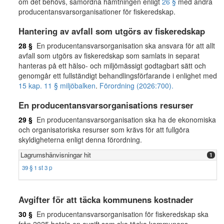
om det behövs, samordna hämtningen enligt
26 §
med andra
producentansvarsorganisationer för fiskeredskap.
Hantering av avfall som utgörs av fiskeredskap
28 §
En producentansvarsorganisation ska ansvara för att allt
avfall som utgörs av fiskeredskap som samlats in separat
hanteras på ett hälso- och miljömässigt godtagbart sätt och
genomgår ett fullständigt behandlingsförfarande i enlighet med
15 kap. 11 § miljöbalken
.
Förordning (2026:700).
En producentansvarsorganisations resurser
29 §
En producentansvarsorganisation ska ha de ekonomiska
och organisatoriska resurser som krävs för att fullgöra
skyldigheterna enligt denna förordning.
Lagrumshänvisningar hit
1
39 § 1 st 3 p
Avgifter för att täcka kommunens kostnader
30 §
En producentansvarsorganisation för fiskeredskap ska