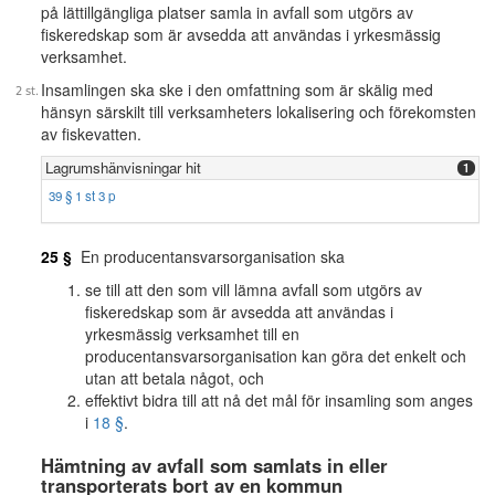
på lättillgängliga platser samla in avfall som utgörs av
fiskeredskap som är avsedda att användas i yrkesmässig
verksamhet.
Insamlingen ska ske i den omfattning som är skälig med
hänsyn särskilt till verksamheters lokalisering och förekomsten
av fiskevatten.
Lagrumshänvisningar hit
1
39 § 1 st 3 p
25 §
En producentansvarsorganisation ska
se till att den som vill lämna avfall som utgörs av
fiskeredskap som är avsedda att användas i
yrkesmässig verksamhet till en
producentansvarsorganisation kan göra det enkelt och
utan att betala något, och
effektivt bidra till att nå det mål för insamling som anges
i
18 §
.
Hämtning av avfall som samlats in eller
transporterats bort av en kommun