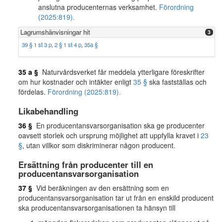
anslutna producenternas verksamhet.
Förordning
(2025:819).
Lagrumshänvisningar hit
3
39 § 1 st 3 p
,
2 § 1 st 4 p
,
35a §
35 a §
Naturvårdsverket får meddela ytterligare föreskrifter
om hur kostnader och intäkter enligt
35 §
ska fastställas och
fördelas.
Förordning (2025:819).
Likabehandling
36 §
En producentansvarsorganisation ska ge producenter
oavsett storlek och ursprung möjlighet att uppfylla kravet i
23
§
, utan villkor som diskriminerar någon producent.
Ersättning från producenter till en
producentansvarsorganisation
37 §
Vid beräkningen av den ersättning som en
producentansvarsorganisation tar ut från en enskild producent
ska producentansvarsorganisationen ta hänsyn till