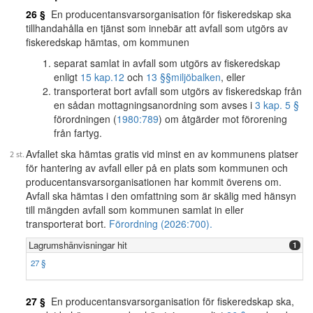
26 §
En producentansvarsorganisation för fiskeredskap ska
tillhandahålla en tjänst som innebär att avfall som utgörs av
fiskeredskap hämtas, om kommunen
separat samlat in avfall som utgörs av fiskeredskap
enligt
15 kap.
12
och
13 §§
miljöbalken
, eller
transporterat bort avfall som utgörs av fiskeredskap från
en sådan mottagningsanordning som avses i
3 kap. 5 §
förordningen (
1980:789
) om åtgärder mot förorening
från fartyg.
Avfallet ska hämtas gratis vid minst en av kommunens platser
för hantering av avfall eller på en plats som kommunen och
producentansvarsorganisationen har kommit överens om.
Avfall ska hämtas i den omfattning som är skälig med hänsyn
till mängden avfall som kommunen samlat in eller
transporterat bort.
Förordning (2026:700).
Lagrumshänvisningar hit
1
27 §
27 §
En producentansvarsorganisation för fiskeredskap ska,