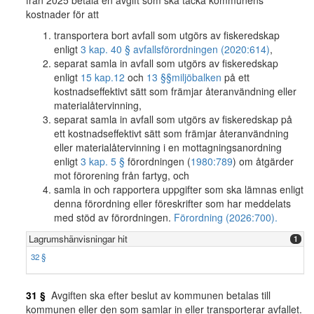
från 2025 betala en avgift som ska täcka kommunens
kostnader för att
transportera bort avfall som utgörs av fiskeredskap
enligt
3 kap. 40 § avfallsförordningen (2020:614)
,
separat samla in avfall som utgörs av fiskeredskap
enligt
15 kap.
12
och
13 §§
miljöbalken
på ett
kostnadseffektivt sätt som främjar återanvändning eller
materialåtervinning,
separat samla in avfall som utgörs av fiskeredskap på
ett kostnadseffektivt sätt som främjar återanvändning
eller materialåtervinning i en mottagningsanordning
enligt
3 kap. 5 §
förordningen (
1980:789
) om åtgärder
mot förorening från fartyg, och
samla in och rapportera uppgifter som ska lämnas enligt
denna förordning eller föreskrifter som har meddelats
med stöd av förordningen.
Förordning (2026:700).
Lagrumshänvisningar hit
1
32 §
31 §
Avgiften ska efter beslut av kommunen betalas till
kommunen eller den som samlar in eller transporterar avfallet.