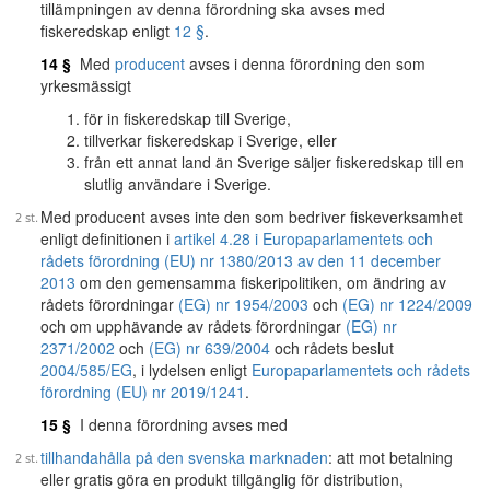
tillämpningen av denna förordning ska avses med
fiskeredskap enligt
12 §
.
14 §
Med
producent
avses i denna förordning den som
yrkesmässigt
för in fiskeredskap till Sverige,
tillverkar fiskeredskap i Sverige, eller
från ett annat land än Sverige säljer fiskeredskap till en
slutlig användare i Sverige.
Med producent avses inte den som bedriver fiskeverksamhet
enligt definitionen i
artikel 4.28 i Europaparlamentets och
rådets förordning (EU) nr 1380/2013 av den 11 december
2013
om den gemensamma fiskeripolitiken, om ändring av
rådets förordningar
(EG) nr 1954/2003
och
(EG) nr 1224/2009
och om upphävande av rådets förordningar
(EG) nr
2371/2002
och
(EG) nr 639/2004
och rådets beslut
2004/585/EG
, i lydelsen enligt
Europaparlamentets och rådets
förordning (EU) nr 2019/1241
.
15 §
I denna förordning avses med
tillhandahålla på den svenska marknaden
: att mot betalning
eller gratis göra en produkt tillgänglig för distribution,