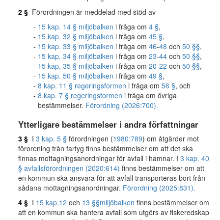
2 §
Förordningen är meddelad med stöd av
15 kap. 14 § miljöbalken
i fråga om
4 §
,
15 kap. 32 § miljöbalken
i fråga om
45 §
,
15 kap. 33 § miljöbalken
i fråga om
46
-
48
och
50 §§
,
15 kap. 34 § miljöbalken
i fråga om
23
-
44
och
50 §§
,
15 kap. 35 § miljöbalken
i fråga om
20
-
22
och
50 §§
,
15 kap. 50 § miljöbalken
i fråga om
49 §
,
8 kap. 11 § regeringsformen
i fråga om
56 §
, och
8 kap. 7 § regeringsformen
i fråga om övriga
bestämmelser.
Förordning (2026:700).
Ytterligare bestämmelser i andra författningar
3 §
I
3 kap. 5 §
förordningen (
1980:789
) om åtgärder mot
förorening från fartyg finns bestämmelser om att det ska
finnas mottagningsanordningar för avfall i hamnar. I
3 kap. 40
§ avfallsförordningen (2020:614)
finns bestämmelser om att
en kommun ska ansvara för att avfall transporteras bort från
sådana mottagningsanordningar.
Förordning (2025:831).
4 §
I
15 kap.
12
och
13 §§
miljöbalken
finns bestämmelser om
att en kommun ska hantera avfall som utgörs av fiskeredskap