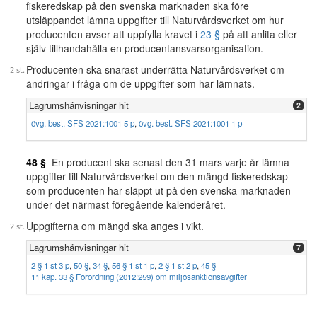
fiskeredskap på den svenska marknaden ska före
utsläppandet lämna uppgifter till Naturvårdsverket om hur
producenten avser att uppfylla kravet i
23 §
på att anlita eller
själv tillhandahålla en producentansvarsorganisation.
Producenten ska snarast underrätta Naturvårdsverket om
ändringar i fråga om de uppgifter som har lämnats.
Lagrumshänvisningar hit
2
övg. best. SFS 2021:1001 5 p
,
övg. best. SFS 2021:1001 1 p
48 §
En producent ska senast den 31 mars varje år lämna
uppgifter till Naturvårdsverket om den mängd fiskeredskap
som producenten har släppt ut på den svenska marknaden
under det närmast föregående kalenderåret.
Uppgifterna om mängd ska anges i vikt.
Lagrumshänvisningar hit
7
2 § 1 st 3 p
,
50 §
,
34 §
,
56 § 1 st 1 p
,
2 § 1 st 2 p
,
45 §
11 kap. 33 § Förordning (2012:259) om miljösanktionsavgifter