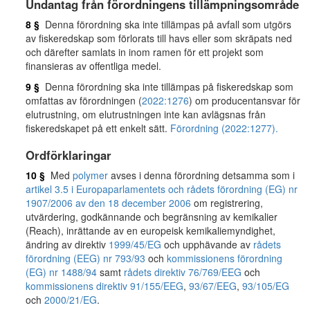
Undantag från förordningens tillämpningsområde
8 §
Denna förordning ska inte tillämpas på avfall som utgörs
av fiskeredskap som förlorats till havs eller som skräpats ned
och därefter samlats in inom ramen för ett projekt som
finansieras av offentliga medel.
9 §
Denna förordning ska inte tillämpas på fiskeredskap som
omfattas av förordningen (
2022:1276
) om producentansvar för
elutrustning, om elutrustningen inte kan avlägsnas från
fiskeredskapet på ett enkelt sätt.
Förordning (2022:1277).
Ordförklaringar
10 §
Med
polymer
avses i denna förordning detsamma som i
artikel 3.5 i Europaparlamentets och rådets förordning (EG) nr
1907/2006 av den 18 december 2006
om registrering,
utvärdering, godkännande och begränsning av kemikalier
(Reach), inrättande av en europeisk kemikaliemyndighet,
ändring av direktiv
1999/45/EG
och upphävande av
rådets
förordning (EEG) nr 793/93
och
kommissionens förordning
(EG) nr 1488/94
samt
rådets direktiv 76/769/EEG
och
kommissionens direktiv 91/155/EEG
,
93/67/EEG
,
93/105/EG
och
2000/21/EG
.