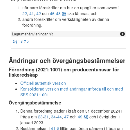
närmare föreskrifter om hur de uppgifter som avses i
22
,
41
,
42
och
46
-
48 §§
ska lämnas, och
andra föreskrifter om verkställigheten av denna
förordning.
Lagrumshänvisningar hit
1
2 § 1 st 7 p
Ändringar och övergångsbestämmelser
Förordning (2021:1001) om producentansvar för
fiskeredskap
Officiell autentisk version
Konsoliderad version med ändringar införda till och med
SFS 2021:1001
Övergångsbestämmelse
Denna förordning träder i kraft den 31 december 2024 i
fråga om
23
-
31
,
34
-
44
,
47
och
49 §§
och i övrigt den 1
januari 2023.
Bestämmelsen i
41 §
tillämpas första gången i fråga om