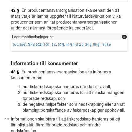
42 §
En producentansvarsorganisation ska senast den 31
mars varje år lämna uppgifter till Naturvårdsverket om vilka
producenter som anlitat producentansvarsorganisationen
under det närmast föregående kalenderåret.
Lagrumshänvisningar hit
5
övg. best. SFS 2021:1001 3 p
,
50 §
,
44 § 1 st 2 p
,
34 §
,
56 § 1 st 1 p
Information till konsumenter
43 §
En producentansvarsorganisation ska informera
konsumenter om
hur fiskeredskap ska hanteras när de blir avfall,
hur fiskeredskap ska hanteras för att minska mängden
förlorade redskap, och
de negativa miljöeffekter som nedskräpning eller annat
olämpligt bortskaffande av fiskeredskap ger upphov till.
Informationen ska bidra till att fiskeredskap hanteras på ett
lämpligt sätt, färre förlorade redskap och mindre
nedskräpning.