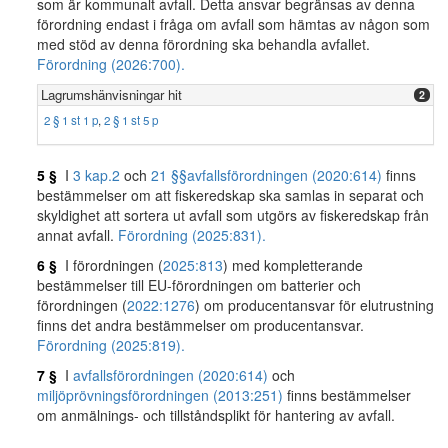
som är kommunalt avfall. Detta ansvar begränsas av denna
förordning endast i fråga om avfall som hämtas av någon som
med stöd av denna förordning ska behandla avfallet.
Förordning (2026:700).
Lagrumshänvisningar hit
2
2 § 1 st 1 p
,
2 § 1 st 5 p
5 §
I
3 kap.
2
och
21 §§
avfallsförordningen (2020:614)
finns
bestämmelser om att fiskeredskap ska samlas in separat och
skyldighet att sortera ut avfall som utgörs av fiskeredskap från
annat avfall.
Förordning (2025:831).
6 §
I förordningen (
2025:813
) med kompletterande
bestämmelser till EU-förordningen om batterier och
förordningen (
2022:1276
) om producentansvar för elutrustning
finns det andra bestämmelser om producentansvar.
Förordning (2025:819).
7 §
I
avfallsförordningen (2020:614)
och
miljöprövningsförordningen (2013:251)
finns bestämmelser
om anmälnings- och tillståndsplikt för hantering av avfall.