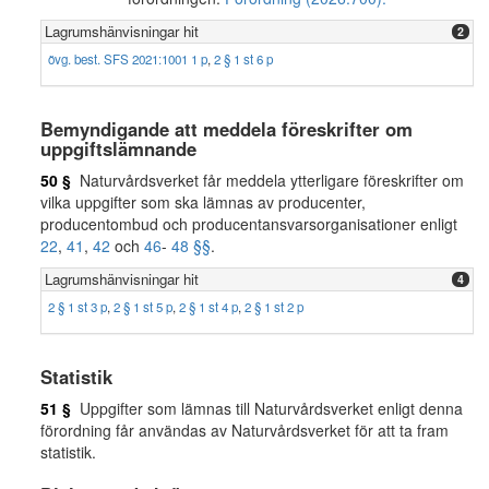
Lagrumshänvisningar hit
2
övg. best. SFS 2021:1001 1 p
,
2 § 1 st 6 p
Bemyndigande att meddela föreskrifter om
uppgiftslämnande
50 §
Naturvårdsverket får meddela ytterligare föreskrifter om
vilka uppgifter som ska lämnas av producenter,
producentombud och producentansvarsorganisationer enligt
22
,
41
,
42
och
46
-
48 §§
.
Lagrumshänvisningar hit
4
2 § 1 st 3 p
,
2 § 1 st 5 p
,
2 § 1 st 4 p
,
2 § 1 st 2 p
Statistik
51 §
Uppgifter som lämnas till Naturvårdsverket enligt denna
förordning får användas av Naturvårdsverket för att ta fram
statistik.