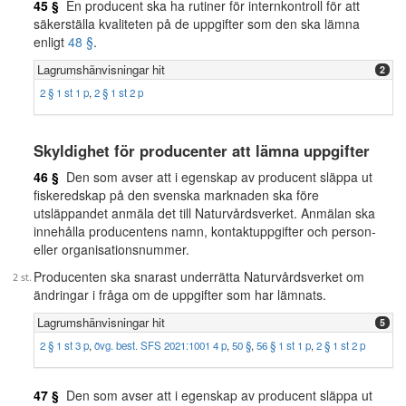
45 §
En producent ska ha rutiner för internkontroll för att
säkerställa kvaliteten på de uppgifter som den ska lämna
enligt
48 §
.
Lagrumshänvisningar hit
2
2 § 1 st 1 p
,
2 § 1 st 2 p
Skyldighet för producenter att lämna uppgifter
46 §
Den som avser att i egenskap av producent släppa ut
fiskeredskap på den svenska marknaden ska före
utsläppandet anmäla det till Naturvårdsverket. Anmälan ska
innehålla producentens namn, kontaktuppgifter och person-
eller organisationsnummer.
Producenten ska snarast underrätta Naturvårdsverket om
ändringar i fråga om de uppgifter som har lämnats.
Lagrumshänvisningar hit
5
2 § 1 st 3 p
,
övg. best. SFS 2021:1001 4 p
,
50 §
,
56 § 1 st 1 p
,
2 § 1 st 2 p
47 §
Den som avser att i egenskap av producent släppa ut