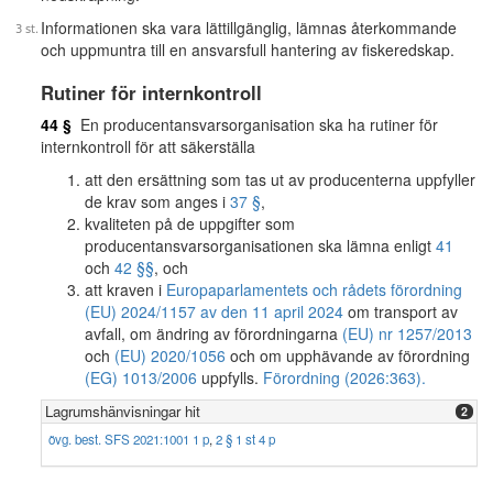
Informationen ska vara lättillgänglig, lämnas återkommande
och uppmuntra till en ansvarsfull hantering av fiskeredskap.
Rutiner för internkontroll
44 §
En producentansvarsorganisation ska ha rutiner för
internkontroll för att säkerställa
att den ersättning som tas ut av producenterna uppfyller
de krav som anges i
37 §
,
kvaliteten på de uppgifter som
producentansvarsorganisationen ska lämna enligt
41
och
42 §§
, och
att kraven i
Europaparlamentets och rådets förordning
(EU) 2024/1157 av den 11 april 2024
om transport av
avfall, om ändring av förordningarna
(EU) nr 1257/2013
och
(EU) 2020/1056
och om upphävande av förordning
(EG) 1013/2006
uppfylls.
Förordning (2026:363).
Lagrumshänvisningar hit
2
övg. best. SFS 2021:1001 1 p
,
2 § 1 st 4 p