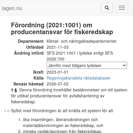
lagen.nu
Toggl
naviga
Förordning (2021:1001) om
producentansvar för fiskeredskap
Departement
Klimat- och näringslivsdepartementet
Utfärdad
2021-11-03
Ändring införd
SFS 2021:1001 i lydelse enligt SFS
2026:700
Ikraft
2023-01-01
Källa
Regeringskansliets rättsdatabaser
Senast hämtad
2026-07-02
1 §
Denna förordning innehåller bestämmelser om ett system
för utökat producentansvar för avfallshantering av
fiskeredskap.
Syftet med förordningen är att inrätta ett system för att
öka insamlingen, återanvändningen och
materialåtervinningen av fiskeredskap, och
minska nedskräpningen från fiskeredskap.