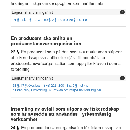
ändringar i fråga om de uppgifter som har lämnats.
Lagrumshänvisningar hit
5
21 § 2 st
,
2 § 1 st 3 p
,
50 §
,
2 § 1 st 5 p
,
56 § 1 st 1 p
En producent ska anlita en
producentansvarsorganisation
23 §
En producent som på den svenska marknaden släpper
ut fiskeredskap ska anlita eller själv tillhandahålla en
producentansvarsorganisation som uppfyller kraven i denna
förordning.
Lagrumshänvisningar hit
5
36 §
,
47 §
,
övg. best. SFS 2021:1001 1 p
,
2 § 1 st 4 p
11 kap. 32 § Förordning (2012:259) om miljösanktionsavgifter
Insamling av avfall som utgörs av fiskeredskap
som är avsedda att användas i yrkesmässig
verksamhet
24 §
En producentansvarsorganisation för fiskeredskap ska