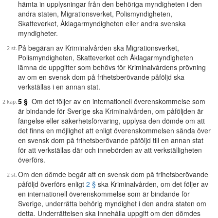
hämta in upplysningar från den behöriga myndigheten i den
andra staten, Migrationsverket, Polismyndigheten,
Skatteverket, Åklagarmyndigheten eller andra svenska
myndigheter.
På begäran av Kriminalvården ska Migrationsverket,
Polismyndigheten, Skatteverket och Åklagarmyndigheten
lämna de uppgifter som behövs för Kriminalvårdens prövning
av om en svensk dom på frihetsberövande påföljd ska
verkställas i en annan stat.
5 §
Om det följer av en internationell överenskommelse som
är bindande för Sverige ska Kriminalvården, om påföljden är
fängelse eller säkerhetsförvaring, upplysa den dömde om att
det finns en möjlighet att enligt överenskommelsen sända över
en svensk dom på frihetsberövande påföljd till en annan stat
för att verkställas där och innebörden av att verkställigheten
överförs.
Om den dömde begär att en svensk dom på frihetsberövande
påföljd överförs enligt
2 §
ska Kriminalvården, om det följer av
en internationell överenskommelse som är bindande för
Sverige, underrätta behörig myndighet i den andra staten om
detta. Underrättelsen ska innehålla uppgift om den dömdes