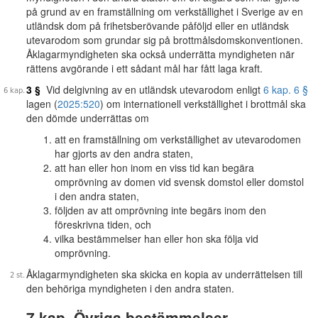
på grund av en framställning om verkställighet i Sverige av en
utländsk dom på frihetsberövande påföljd eller en utländsk
utevarodom som grundar sig på brottmålsdomskonventionen.
Åklagarmyndigheten ska också underrätta myndigheten när
rättens avgörande i ett sådant mål har fått laga kraft.
3 §
Vid delgivning av en utländsk utevarodom enligt
6 kap. 6 §
lagen (
2025:520
) om internationell verkställighet i brottmål ska
den dömde underrättas om
att en framställning om verkställighet av utevarodomen
har gjorts av den andra staten,
att han eller hon inom en viss tid kan begära
omprövning av domen vid svensk domstol eller domstol
i den andra staten,
följden av att omprövning inte begärs inom den
föreskrivna tiden, och
vilka bestämmelser han eller hon ska följa vid
omprövning.
Åklagarmyndigheten ska skicka en kopia av underrättelsen till
den behöriga myndigheten i den andra staten.
7 kap. Övriga bestämmelser