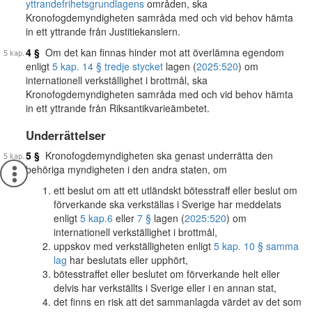
yttrandefrihetsgrundlagens
områden, ska
Kronofogdemyndigheten samråda med och vid behov hämta
in ett yttrande från Justitiekanslern.
4 §
Om det kan finnas hinder mot att överlämna egendom
enligt
5 kap. 14 § tredje stycket
lagen (
2025:520
) om
internationell verkställighet i brottmål, ska
Kronofogdemyndigheten samråda med och vid behov hämta
in ett yttrande från Riksantikvarieämbetet.
Underrättelser
5 §
Kronofogdemyndigheten ska genast underrätta den
behöriga myndigheten i den andra staten, om
ett beslut om att ett utländskt bötesstraff eller beslut om
förverkande ska verkställas i Sverige har meddelats
enligt
5 kap.
6
eller
7 §
lagen (
2025:520
) om
internationell verkställighet i brottmål,
uppskov med verkställigheten enligt
5 kap. 10 § samma
lag
har beslutats eller upphört,
bötesstraffet eller beslutet om förverkande helt eller
delvis har verkställts i Sverige eller i en annan stat,
det finns en risk att det sammanlagda värdet av det som