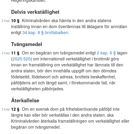
Regeringskansliet.
Delvis verkställighet
10 §
Kriminalvården ska hämta in den andra statens
inställning innan en dom överlämnas till åklagare för anmälan
enligt
34 kap. 8 § brottsbalken
.
Tvångsmedel
11 §
Om en begäran om tvångsmedel enligt
2 kap. 6 §
lagen
(
2025:520
) om internationell verkställighet i brottmål görs
innan en framställning om verkställighet har lämnats till den
andra staten, bör den innehålla uppgift om den dömdes
födelsetid, födelseort och adress, brottets beskaffenhet,
påföljdens art och längd samt, i förekommande fall, när
verkställigheten påbörjades.
Återkallelse
12 §
Om en svensk dom på frihetsberövande påföljd inte
längre kan eller bör verkställas i den andra staten, ska
Kriminalvården återkalla framställningen om verkställighet eller
begäran om tvångsmedel.