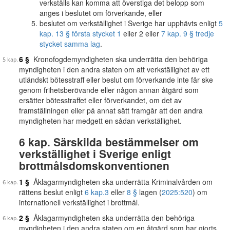
verkställs kan komma att överstiga det belopp som
anges i beslutet om förverkande, eller
beslutet om verkställighet i Sverige har upphävts enligt
5
kap. 13 § första stycket 1
eller 2 eller
7 kap. 9 § tredje
stycket samma lag
.
6 §
Kronofogdemyndigheten ska underrätta den behöriga
myndigheten i den andra staten om att verkställighet av ett
utländskt bötesstraff eller beslut om förverkande inte får ske
genom frihetsberövande eller någon annan åtgärd som
ersätter bötesstraffet eller förverkandet, om det av
framställningen eller på annat sätt framgår att den andra
myndigheten har medgett en sådan verkställighet.
6 kap. Särskilda bestämmelser om
verkställighet i Sverige enligt
brottmålsdomskonventionen
1 §
Åklagarmyndigheten ska underrätta Kriminalvården om
rättens beslut enligt
6 kap.
3
eller
8 §
lagen (
2025:520
) om
internationell verkställighet i brottmål.
2 §
Åklagarmyndigheten ska underrätta den behöriga
myndigheten i den andra staten om en åtgärd som har gjorts