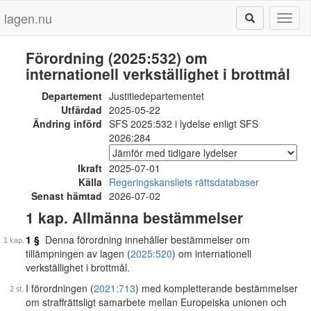
lagen.nu
Toggl
naviga
Förordning (2025:532) om
internationell verkställighet i brottmål
Departement
Justitiedepartementet
Utfärdad
2025-05-22
Ändring införd
SFS 2025:532 i lydelse enligt SFS
2026:284
Ikraft
2025-07-01
Källa
Regeringskansliets rättsdatabaser
Senast hämtad
2026-07-02
1 kap. Allmänna bestämmelser
1 §
Denna förordning innehåller bestämmelser om
tillämpningen av lagen (
2025:520
) om internationell
verkställighet i brottmål.
I förordningen (
2021:713
) med kompletterande bestämmelser
om straffrättsligt samarbete mellan Europeiska unionen och