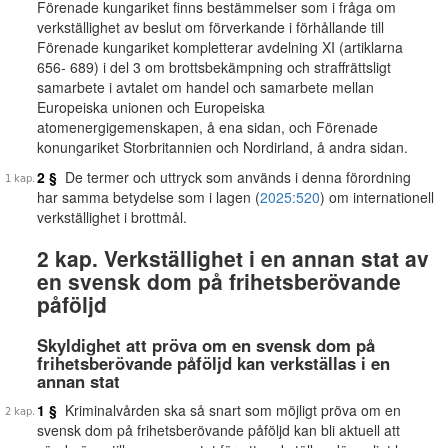
Förenade kungariket finns bestämmelser som i fråga om
verkställighet av beslut om förverkande i förhållande till
Förenade kungariket kompletterar avdelning XI (artiklarna
656- 689) i del 3 om brottsbekämpning och straffrättsligt
samarbete i avtalet om handel och samarbete mellan
Europeiska unionen och Europeiska
atomenergigemenskapen, å ena sidan, och Förenade
konungariket Storbritannien och Nordirland, å andra sidan.
2 §
De termer och uttryck som används i denna förordning
har samma betydelse som i lagen (
2025:520
) om internationell
verkställighet i brottmål.
2 kap. Verkställighet i en annan stat av
en svensk dom på frihetsberövande
påföljd
Skyldighet att pröva om en svensk dom på
frihetsberövande påföljd kan verkställas i en
annan stat
1 §
Kriminalvården ska så snart som möjligt pröva om en
svensk dom på frihetsberövande påföljd kan bli aktuell att