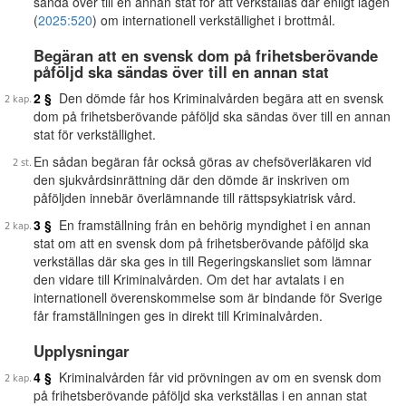
sända över till en annan stat för att verkställas där enligt lagen
(
2025:520
) om internationell verkställighet i brottmål.
Begäran att en svensk dom på frihetsberövande
påföljd ska sändas över till en annan stat
2 §
Den dömde får hos Kriminalvården begära att en svensk
dom på frihetsberövande påföljd ska sändas över till en annan
stat för verkställighet.
En sådan begäran får också göras av chefsöverläkaren vid
den sjukvårdsinrättning där den dömde är inskriven om
påföljden innebär överlämnande till rättspsykiatrisk vård.
3 §
En framställning från en behörig myndighet i en annan
stat om att en svensk dom på frihetsberövande påföljd ska
verkställas där ska ges in till Regeringskansliet som lämnar
den vidare till Kriminalvården. Om det har avtalats i en
internationell överenskommelse som är bindande för Sverige
får framställningen ges in direkt till Kriminalvården.
Upplysningar
4 §
Kriminalvården får vid prövningen av om en svensk dom
på frihetsberövande påföljd ska verkställas i en annan stat