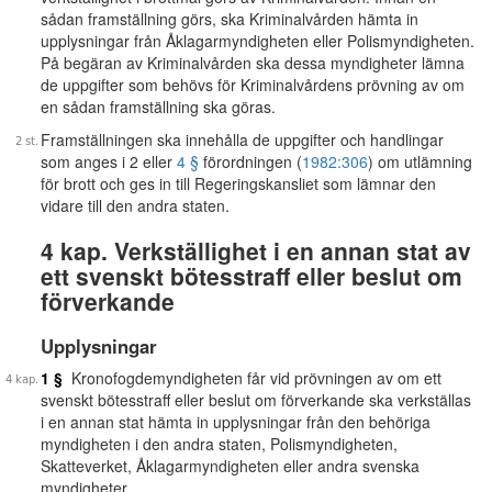
sådan framställning görs, ska Kriminalvården hämta in
upplysningar från Åklagarmyndigheten eller Polismyndigheten.
På begäran av Kriminalvården ska dessa myndigheter lämna
de uppgifter som behövs för Kriminalvårdens prövning av om
en sådan framställning ska göras.
Framställningen ska innehålla de uppgifter och handlingar
som anges i 2 eller
4 §
förordningen (
1982:306
) om utlämning
för brott och ges in till Regeringskansliet som lämnar den
vidare till den andra staten.
4 kap. Verkställighet i en annan stat av
ett svenskt bötesstraff eller beslut om
förverkande
Upplysningar
1 §
Kronofogdemyndigheten får vid prövningen av om ett
svenskt bötesstraff eller beslut om förverkande ska verkställas
i en annan stat hämta in upplysningar från den behöriga
myndigheten i den andra staten, Polismyndigheten,
Skatteverket, Åklagarmyndigheten eller andra svenska
myndigheter.