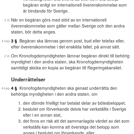
begäran enligt en internationell överenskommelse som
är bindande för Sverige.
När en begäran görs med stöd av en internationell
överenskommelse som gäller mellan Sverige och den andra
staten, bör detta anges.
3 §
Begäran ska lämnas genom post, bud eller telefax eller,
efter överenskommelse i det enskilda fallet, på annat sätt.
Om Kronofogdemyndigheten lämnar begäran direkt till behörig
myndighet i den andra staten, ska Kronofogdemyndigheten
samtidigt skicka en kopia av begäran till Regeringskansliet.
Underrättelser
4 §
Kronofogdemyndigheten ska genast underrätta den
behöriga myndigheten i den andra staten, om
den dömde frivilligt har betalat delar av bötesbeloppet,
beslutet om förverkande delvis har verkställts i Sverige
eller i en annan stat,
det finns en risk att det sammanlagda värdet av det som
verkställs kan komma att överstiga det belopp som
anges i beslutet om förverkande, eller