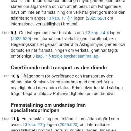
ska i sin tur underrätta den behöriga myndigheten i den andra
staten om åtgärderna och om att ett beslut om tvångsmedel
hävs om inte en framställning om verkställighet görs inom den
tidsfrist som anges i
3 kap. 17 § 1
lagen (
2025:520
) om
internationell verkställighet i brottmål.
9 §
Om tvångsmedel har beslutats enligt
3 kap. 14 §
lagen
(
2025:520
) om internationell verkställighet i brottmål, ska
Regeringskansliet genast underrätta Åklagarmyndigheten och
domstolen när framställningen om verkställighet har tagits
emot enligt
3 kap. 7 § tredje stycket samma lag
.
Överförande och transport av den dömde
10 §
I frågor som rör överförande och transport av den
dömde ska Kriminalvården samråda med den behöriga
myndigheten i den andra staten. Kriminalvården får i sådana
frågor begära hjälp av Polismyndigheten om det behövs.
Framställning om undantag från
specialitetsprincipen
11 §
En framställning om tillstånd till en sådan åtgärd som
avses i
3 kap. 22 §
lagen (
2025:520
) om internationell
verkställighet i brottmål görs av Kriminalvården. Innan en