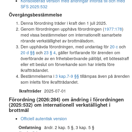
Konsoliderad version med ändringar införda till och med
SFS 2025:532
Övergångsbestämmelse
Denna förordning träder i kraft den 1 juli 2025.
Genom förordningen upphävs förordningen (
1977:178
)
med vissa bestämmelser om internationellt samarbete
rörande verkställighet av brottmålsdom.
Den upphävda förordningen, med undantag för
20 c
och
20 d §§
och
23 § 4
, gäller fortfarande för ärenden om
överförande av en frihetsberövande påföljd, ett bötesstraff
eller ett beslut om förverkande som har inletts före
ikraftträdandet.
Bestämmelserna i
3 kap.
7
-
9 §§
tillämpas även på ärenden
som inletts före ikraftträdandet.
Ikraftträder
2025-07-01
Förordning (2026:284) om ändring i förordningen
(2025:532) om internationell verkställighet i
brottmål
Officiell autentisk version
Omfattning
ändr. 2 kap. 5 §, 3 kap. 5 §