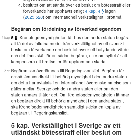
beslutet om att sända över ett beslut om bötesstraff eller
förverkande har upphävts enligt
4 kap. 4 §
lagen
(
2025:520
) om internationell verkställighet i brottmål.
Begäran om fördelning av förverkad egendom
5 §
Kronofogdemyndigheten får hos den andra staten begära
att få del av influtna medel från verkställighet av ett svenskt
beslut om förverkande om beslutet avser ett betydande värde
och det finns skäl för en sådan begäran, eller om syftet är att
kompensera ett brottsoffer för uppkommen skada.
Begäran ska överlämnas till Regeringskansliet. Begäran får
också lämnas direkt till behörig myndighet i den andra staten
om detta har avtalats i en internationell överenskommelse som
gäller mellan Sverige och den andra staten eller om den
staten annars tillåter det. Om Kronofogdemyndigheten lämnar
en begäran direkt till behörig myndighet i den andra staten,
ska Kronofogdemyndigheten samtidigt skicka en kopia av
begäran till Regeringskansliet.
5 kap. Verkställighet i Sverige av ett
utländskt bötesstraff eller beslut om