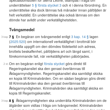
Specialdomstolen för Sierra Leone, tillämpas i fråga om
underrättelser
5 § första stycket 3
och 4 i denna förordning. En
underrättelse ska dock lämnas två månader innan påföljden är
helt verkställd. En underrättelse ska också lämnas om den
dömde har avlidit under verkställighetstiden.
Tvångsmedel
7 §
En begäran om tvångsmedel enligt
3 kap. 14 §
lagen
(
2025:520
) om internationell verkställighet i brottmål bör
innehålla uppgift om den dömdes födelsetid och adress,
brottets beskaffenhet, påföljdens art och längd samt, i
förekommande fall, när verkställigheten påbörjades.
Om en begäran enligt
första stycket
görs direkt till
Regeringskansliet ska den genast överlämnas till
Åklagarmyndigheten. Regeringskansliet ska samtidigt skicka
en kopia till Kriminalvården. Om en sådan begäran görs direkt
till Kriminalvården ska den genast överlämnas till
Åklagarmyndigheten. Kriminalvården ska samtidigt skicka en
kopia till Regeringskansliet.
8 §
Åklagarmyndigheten ska underrätta Kriminalvården om de
åtgärder som vidtas i fråga om tvångsmedel. Kriminalvården