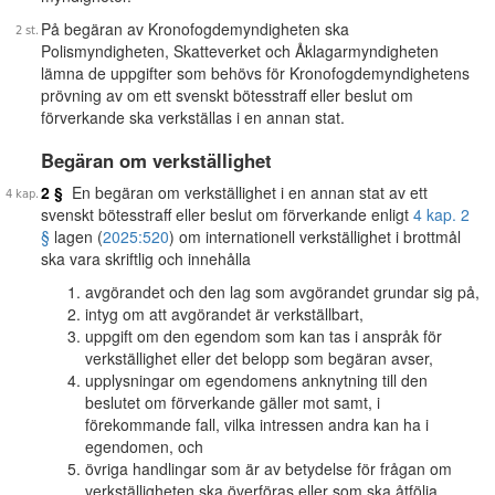
På begäran av Kronofogdemyndigheten ska
Polismyndigheten, Skatteverket och Åklagarmyndigheten
lämna de uppgifter som behövs för Kronofogdemyndighetens
prövning av om ett svenskt bötesstraff eller beslut om
förverkande ska verkställas i en annan stat.
Begäran om verkställighet
2 §
En begäran om verkställighet i en annan stat av ett
svenskt bötesstraff eller beslut om förverkande enligt
4 kap. 2
§
lagen (
2025:520
) om internationell verkställighet i brottmål
ska vara skriftlig och innehålla
avgörandet och den lag som avgörandet grundar sig på,
intyg om att avgörandet är verkställbart,
uppgift om den egendom som kan tas i anspråk för
verkställighet eller det belopp som begäran avser,
upplysningar om egendomens anknytning till den
beslutet om förverkande gäller mot samt, i
förekommande fall, vilka intressen andra kan ha i
egendomen, och
övriga handlingar som är av betydelse för frågan om
verkställigheten ska överföras eller som ska åtfölja