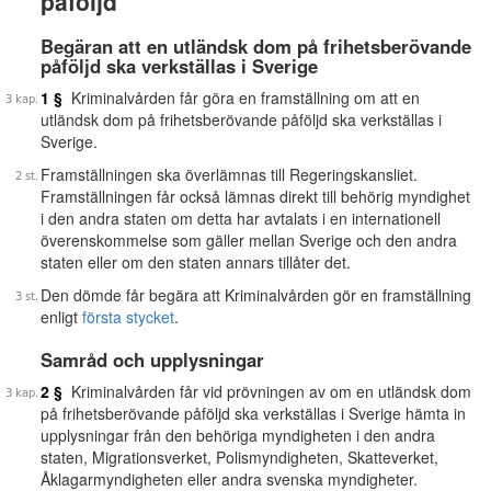
påföljd
Begäran att en utländsk dom på frihetsberövande
påföljd ska verkställas i Sverige
1 §
Kriminalvården får göra en framställning om att en
utländsk dom på frihetsberövande påföljd ska verkställas i
Sverige.
Framställningen ska överlämnas till Regeringskansliet.
Framställningen får också lämnas direkt till behörig myndighet
i den andra staten om detta har avtalats i en internationell
överenskommelse som gäller mellan Sverige och den andra
staten eller om den staten annars tillåter det.
Den dömde får begära att Kriminalvården gör en framställning
enligt
första stycket
.
Samråd och upplysningar
2 §
Kriminalvården får vid prövningen av om en utländsk dom
på frihetsberövande påföljd ska verkställas i Sverige hämta in
upplysningar från den behöriga myndigheten i den andra
staten, Migrationsverket, Polismyndigheten, Skatteverket,
Åklagarmyndigheten eller andra svenska myndigheter.