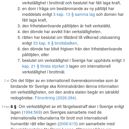
verkställighet i brottmål och beslutet har fått laga kraft,
en dom i fråga om bestämmande av ny påföljd har
meddelats enligt
3 kap. 13 § samma lag
och domen har
fått laga kraft,
den frihetsberövande påföljden är helt verkställd,
den dömde har avvikit från verkställigheten,
rätten har beslutat om tillstånd till villkorad utslussning
enligt
33 kap. 6 § brottsbalken
,
den dömde har blivit frigiven från den frihetsberövande
påföljden, eller
beslutet om verkställighet i Sverige har upphävts enligt
3
kap. 21 § första stycket 3
lagen om internationell
verkställighet i brottmål.
Om det följer av en internationell överenskommelse som är
bindande för Sverige ska Kriminalvården lämna information
om verkställigheten, om den andra staten begär en särskild
redogörelse.
Förordning (2026:284).
6 §
Om verkställighet av ett fängelsestraff sker i Sverige enligt
lagen (
1994:569
) om Sveriges samarbete med de
internationella tribunalerna för brott mot internationell
humanitär rätt eller lagen (
2006:615
) om samarbete med