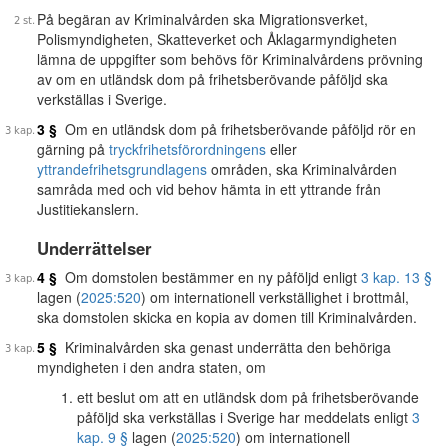
På begäran av Kriminalvården ska Migrationsverket,
Polismyndigheten, Skatteverket och Åklagarmyndigheten
lämna de uppgifter som behövs för Kriminalvårdens prövning
av om en utländsk dom på frihetsberövande påföljd ska
verkställas i Sverige.
3 §
Om en utländsk dom på frihetsberövande påföljd rör en
gärning på
tryckfrihetsförordningens
eller
yttrandefrihetsgrundlagens
områden, ska Kriminalvården
samråda med och vid behov hämta in ett yttrande från
Justitiekanslern.
Underrättelser
4 §
Om domstolen bestämmer en ny påföljd enligt
3 kap. 13 §
lagen (
2025:520
) om internationell verkställighet i brottmål,
ska domstolen skicka en kopia av domen till Kriminalvården.
5 §
Kriminalvården ska genast underrätta den behöriga
myndigheten i den andra staten, om
ett beslut om att en utländsk dom på frihetsberövande
påföljd ska verkställas i Sverige har meddelats enligt
3
kap. 9 §
lagen (
2025:520
) om internationell