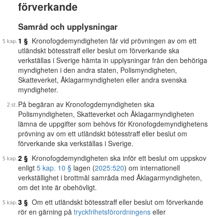
förverkande
Samråd och upplysningar
1 §
Kronofogdemyndigheten får vid prövningen av om ett
utländskt bötesstraff eller beslut om förverkande ska
verkställas i Sverige hämta in upplysningar från den behöriga
myndigheten i den andra staten, Polismyndigheten,
Skatteverket, Åklagarmyndigheten eller andra svenska
myndigheter.
På begäran av Kronofogdemyndigheten ska
Polismyndigheten, Skatteverket och Åklagarmyndigheten
lämna de uppgifter som behövs för Kronofogdemyndighetens
prövning av om ett utländskt bötesstraff eller beslut om
förverkande ska verkställas i Sverige.
2 §
Kronofogdemyndigheten ska inför ett beslut om uppskov
enligt
5 kap. 10 §
lagen (
2025:520
) om internationell
verkställighet i brottmål samråda med Åklagarmyndigheten,
om det inte är obehövligt.
3 §
Om ett utländskt bötesstraff eller beslut om förverkande
rör en gärning på
tryckfrihetsförordningens
eller