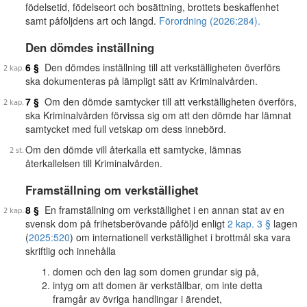
födelsetid, födelseort och bosättning, brottets beskaffenhet
samt påföljdens art och längd.
Förordning (2026:284).
Den dömdes inställning
6 §
Den dömdes inställning till att verkställigheten överförs
ska dokumenteras på lämpligt sätt av Kriminalvården.
7 §
Om den dömde samtycker till att verkställigheten överförs,
ska Kriminalvården förvissa sig om att den dömde har lämnat
samtycket med full vetskap om dess innebörd.
Om den dömde vill återkalla ett samtycke, lämnas
återkallelsen till Kriminalvården.
Framställning om verkställighet
8 §
En framställning om verkställighet i en annan stat av en
svensk dom på frihetsberövande påföljd enligt
2 kap. 3 §
lagen
(
2025:520
) om internationell verkställighet i brottmål ska vara
skriftlig och innehålla
domen och den lag som domen grundar sig på,
intyg om att domen är verkställbar, om inte detta
framgår av övriga handlingar i ärendet,