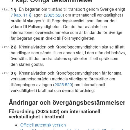
1 §
En begäran om tillstånd till transport genom Sverige enligt
7 kap. 11 §
lagen (
2025:520
) om internationell verkställighet i
brottmål ska ges in till Regeringskansliet, som lämnar den
vidare till Polismyndigheten. Om det har avtalats i en
internationell överenskommelse som är bindande för Sverige
får begäran ges in direkt till Polismyndigheten.
2 §
Kriminalvården och Kronofogdemyndigheten ska se till att
handlingar som sänds till en annan stat, i den mån det behövs,
översätts till den andra statens språk eller till ett språk som
den staten godtar.
3 §
Kriminalvården och Kronofogdemyndigheten får för sina
verksamhetsområden meddela ytterligare föreskrifter om
tillämpningen av lagen (
2025:520
) om internationell
verkställighet i brottmål och denna förordning.
Ändringar och övergångsbestämmelser
Förordning (2025:532) om internationell
verkställighet i brottmål
Officiell autentisk version