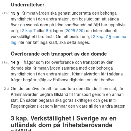
Underrättelser
13 §
Kriminalvården ska genast underrätta den behöriga
myndigheten i den andra staten, om beslutet om att sända
över en svensk dom på frihetsberövande påföljd har upphävts
enligt
2 kap.
7
eller
8 §
lagen (
2025:520
) om internationell
verkställighet i brottmål. Om ett beslut enligt
2 kap. 7 § samma
lag
inte har fått laga kraft, ska detta anges.
Överförande och transport av den dömde
14 §
I frågor som rör överförande och transport av den
dömde ska Kriminalvården samråda med den behöriga
myndigheten i den andra staten. Kriminalvården får i sådana
frågor begära hjälp av Polismyndigheten om det behövs.
Om det behövs för att transportera den dömde till en stat, får
Kriminalvården begära tillstånd till transport genom en annan
stat. En sådan begäran ska göras skriftligen och ges in till
Regeringskansliet som lämnar den vidare till den andra staten.
3 kap. Verkställighet i Sverige av en
utländsk dom på frihetsberövande