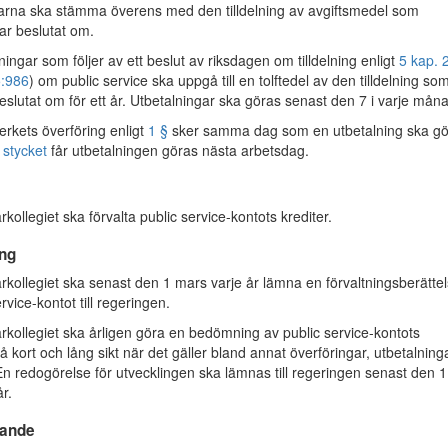
arna ska stämma överens med den tilldelning av avgiftsmedel som
ar beslutat om.
ingar som följer av ett beslut av riksdagen om tilldelning enligt
5 kap. 
:986
) om public service ska uppgå till en tolftedel av den tilldelning so
eslutat om för ett år. Utbetalningar ska göras senast den 7 i varje mån
rkets överföring enligt
1 §
sker samma dag som en utbetalning ska gö
 stycket
får utbetalningen göras nästa arbetsdag.
llegiet ska förvalta public service-kontots krediter.
ng
llegiet ska senast den 1 mars varje år lämna en förvaltningsberätte
ervice-kontot till regeringen.
llegiet ska årligen göra en bedömning av public service-kontots
å kort och lång sikt när det gäller bland annat överföringar, utbetalning
En redogörelse för utvecklingen ska lämnas till regeringen senast den 1
r.
ande