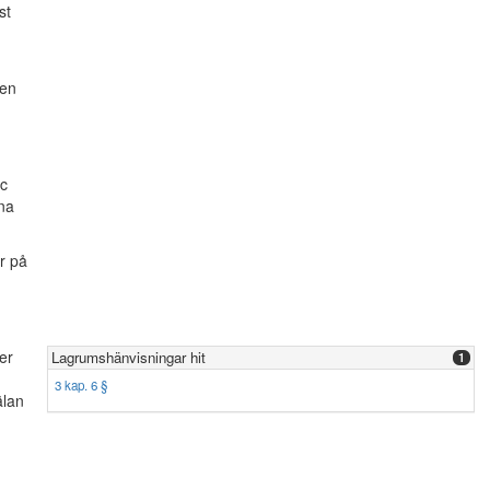
st
ten
ic
nna
r på
er
Lagrumshänvisningar hit
1
3 kap. 6 §
älan