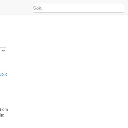
blic
) om
lic