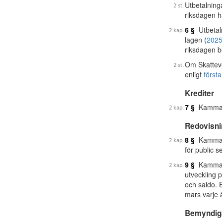
Utbetalning
riksdagen h
6 §
Utbetaln
lagen (
2025
riksdagen b
Om Skatteve
enligt
första
Krediter
7 §
Kammarko
Redovisni
8 §
Kammarko
för public s
9 §
Kammarko
utveckling p
och saldo. 
mars varje å
Bemyndig