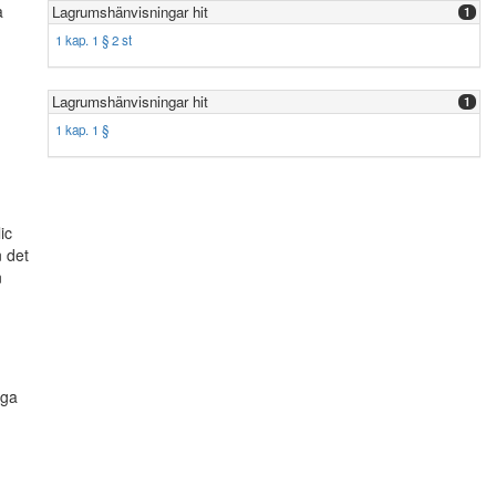
a
Lagrumshänvisningar hit
1
1 kap. 1 § 2 st
Lagrumshänvisningar hit
1
1 kap. 1 §
ic
 det
n
iga