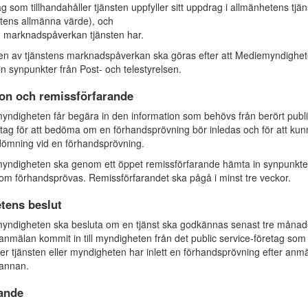
ag som tillhandahåller tjänsten uppfyller sitt uppdrag i allmänhetens tjän
stens allmänna värde), och
n marknadspåverkan tjänsten har.
n av tjänstens marknadspåverkan ska göras efter att Mediemyndighe
in synpunkter från Post- och telestyrelsen.
ion och remissförfarande
digheten får begära in den information som behövs från berört publ
etag för att bedöma om en förhandsprövning bör inledas och för att ku
ömning vid en förhandsprövning.
ndigheten ska genom ett öppet remissförfarande hämta in synpunkte
som förhandsprövas. Remissförfarandet ska pågå i minst tre veckor.
tens beslut
ndigheten ska besluta om en tjänst ska godkännas senast tre månad
n anmälan kommit in till myndigheten från det public service-företag som
ller tjänsten eller myndigheten har inlett en förhandsprövning efter anm
 annan.
ande