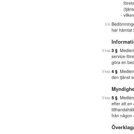
föret
(tjän
vilke
Bedömninge
har hämtat 
Informat
3 §
Mediemyn
service-för
göra en bed
4 §
Mediemy
den tjänst 
Myndighe
5 §
Mediemy
efter att e
tillhandahå
från någon
Överklag