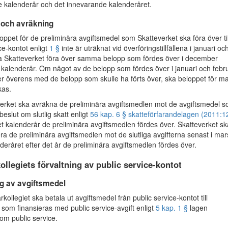
 kalenderår och det innevarande kalenderåret.
och avräkning
pet för de preliminära avgiftsmedel som Skatteverket ska föra över til
ce-kontot enligt
1 §
inte är uträknat vid överföringstillfällena i januari oc
ka Skatteverket föra över samma belopp som fördes över i december
kalenderår. Om något av de belopp som fördes över i januari och febru
r överens med de belopp som skulle ha förts över, ska beloppet för m
as.
rket ska avräkna de preliminära avgiftsmedlen mot de avgiftsmedel 
 beslut om slutlig skatt enligt
56 kap. 6 § skatteförfarandelagen (2011:1
det kalenderår de preliminära avgiftsmedlen fördes över. Skatteverket sk
lera de preliminära avgiftsmedlen mot de slutliga avgifterna senast i mar
deråret efter det år de preliminära avgiftsmedlen fördes över.
legiets förvaltning av public service-kontot
ng av avgiftsmedel
llegiet ska betala ut avgiftsmedel från public service-kontot till
som finansieras med public service-avgift enligt
5 kap. 1 §
lagen
 om public service.