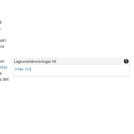
l
h
ari
ars
som
Lagrumshänvisningar hit
1
244)
2 kap. 10 §
a
s det