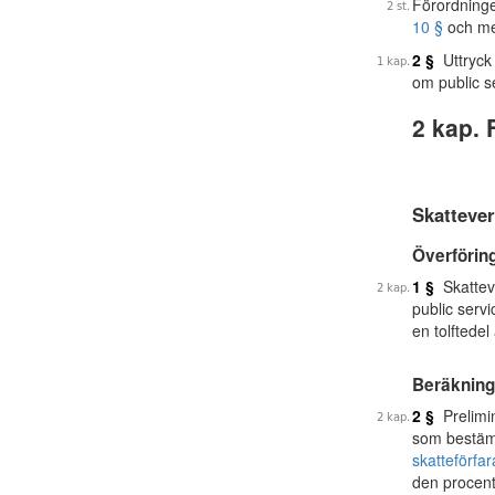
Förordning
10 §
och me
2 §
Uttryck 
om public s
2 kap. 
Skattever
Överförin
1 §
Skatteve
public serv
en tolftede
Beräkning 
2 §
Prelimin
som bestämts
skatteförfa
den procent