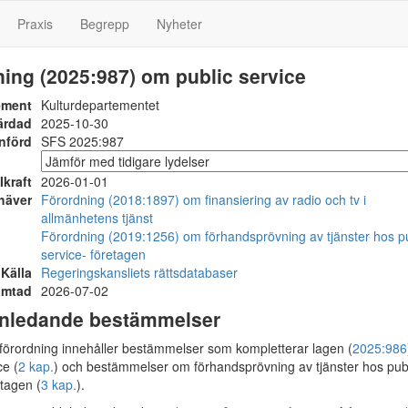
Praxis
Begrepp
Nyheter
ing (2025:987) om public service
ement
Kulturdepartementet
ärdad
2025-10-30
nförd
SFS 2025:987
Ikraft
2026-01-01
häver
Förordning (2018:1897) om finansiering av radio och tv i
allmänhetens tjänst
Förordning (2019:1256) om förhandsprövning av tjänster hos pu
service- företagen
Källa
Regeringskansliets rättsdatabaser
ämtad
2026-07-02
 Inledande bestämmelser
rordning innehåller bestämmelser som kompletterar lagen (
2025:986
ce (
2 kap.
) och bestämmelser om förhandsprövning av tjänster hos pub
etagen (
3 kap.
).