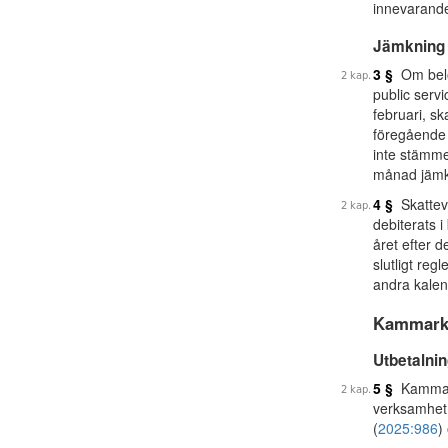
innevarande
Jämkning 
3 §
Om belop
public servi
februari, s
föregående 
inte stämme
månad jämk
4 §
Skatteve
debiterats i
året efter 
slutligt reg
andra kalen
Kammarkol
Utbetalni
5 §
Kammarko
verksamhet 
(
2025:986
)