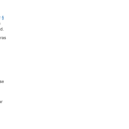
2 §
m
ad.
ras
lse
ar