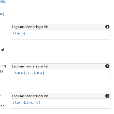
kap.
86
)
Lagrumshänvisningar hit
1
1 kap. 1 §
tot
till
Lagrumshänvisningar hit
2
ara
2 kap. 6 § 2 st
,
2 kap. 3 §
r
Lagrumshänvisningar hit
2
2 kap. 1 §
,
2 kap. 10 §
med