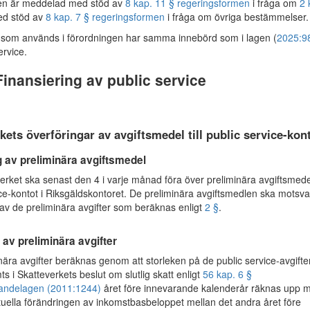
en är meddelad med stöd av
8 kap. 11 § regeringsformen
i fråga om
2 
d stöd av
8 kap. 7 § regeringsformen
i fråga om övriga bestämmelser.
som används i förordningen har samma innebörd som i lagen (
2025:9
ervice.
Finansiering av public service
kets överföringar av avgiftsmedel till public service-kon
g av preliminära avgiftsmedel
rket ska senast den 4 i varje månad föra över preliminära avgiftsmedel 
ice-kontot i Riksgäldskontoret. De preliminära avgiftsmedlen ska motsv
l av de preliminära avgifter som beräknas enligt
2 §
.
av preliminära avgifter
ära avgifter beräknas genom att storleken på de public service-avgifte
 i Skatteverkets beslut om slutlig skatt enligt
56 kap. 6 §
randelagen (2011:1244)
året före innevarande kalenderår räknas upp 
uella förändringen av inkomstbasbeloppet mellan det andra året före