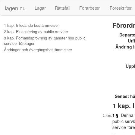
lagen.nu
Lagar
Rättsfall
Förarbeten
Föreskrifter
Förordn
1 kap. Inledande bestämmelser
2 kap. Finansiering av public service
Depart
3 kap. Förhandsprövning av tjänster hos public
Utf
service- företagen
Ändring i
Ändringar och övergångsbestämmelser
Upp
Senast h
1 kap.
1 §
Denna fö
public servi
service-för