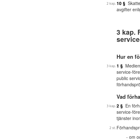
10 §
Skattev
avgifter enl
3 kap. 
service
Hur en f
1 §
Mediemyn
service-för
public servi
förhandsprö
Vad förh
2 §
En förha
service-för
tjänster in
Förhandspr
om oc