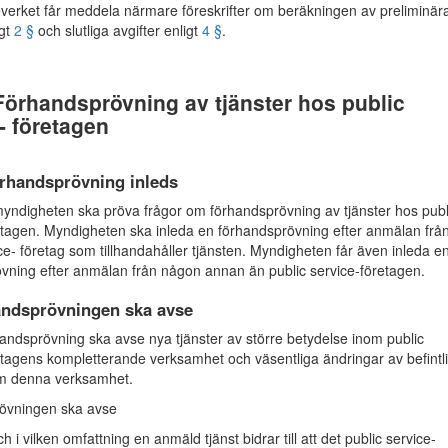
erket får meddela närmare föreskrifter om beräkningen av preliminär
igt
2 §
och slutliga avgifter enligt
4 §
.
Förhandsprövning av tjänster hos public
- företagen
örhandsprövning inleds
digheten ska pröva frågor om förhandsprövning av tjänster hos publ
etagen. Myndigheten ska inleda en förhandsprövning efter anmälan från
ce- företag som tillhandahåller tjänsten. Myndigheten får även inleda e
vning efter anmälan från någon annan än public service-företagen.
andsprövningen ska avse
ndsprövning ska avse nya tjänster av större betydelse inom public
etagens kompletterande verksamhet och väsentliga ändringar av befintl
om denna verksamhet.
övningen ska avse
h i vilken omfattning en anmäld tjänst bidrar till att det public service-