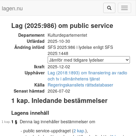
lagen.nu
Toggl
naviga
Lag (2025:986) om public service
Departement
Kulturdepartementet
Utfärdad
2025-10-30
Ändring införd
SFS 2025:986 i lydelse enligt SFS
2025:1448
Ikraft
2025-12-02
Upphäver
Lag (2018:1893) om finansiering av radio
och tv i allmänhetens tjänst
Källa
Regeringskansliets rättsdatabaser
Senast hämtad
2026-07-02
1 kap. Inledande bestämmelser
Lagens innehåll
1 §
Denna lag innehåller bestämmelser om
public service-uppdraget (
2 kap.
),