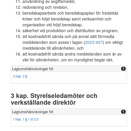
användning av avgiftsmedel,
redovisning och revision,
beredskapsarbete och beredskapsplan för fredstida
kriser och höjd beredskap samt verksamhet och
organisation vid höjd beredskap,
säkerhet vid produktion och distribution av program,
att kostnadsfritt sända och på annat sätt förmedla
meddelanden som avses i lagen (
2023:407
) om viktigt
meddelande till allmänheten, och
att kostnadsfritt sända andra meddelanden som är av
vikt för allmänheten, om en myndighet begär det.
Lagrumshänvisningar hit
1
2 kap. 3 §
3 kap. Styrelseledamöter och
verkställande direktör
Lagrumshänvisningar hit
1
1 kap. 1 § 1 st 2 p