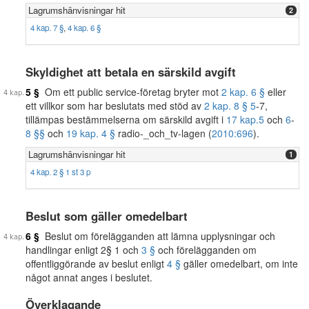
Lagrumshänvisningar hit
2
4 kap. 7 §
,
4 kap. 6 §
Skyldighet att betala en särskild avgift
5 §
Om ett public service-företag bryter mot
2 kap. 6 §
eller
ett villkor som har beslutats med stöd av
2 kap. 8 § 5
-7,
tillämpas bestämmelserna om särskild avgift i
17 kap.
5
och
6
-
8 §§
och
19 kap. 4 §
radio-_och_tv-lagen (
2010:696
).
Lagrumshänvisningar hit
1
4 kap. 2 § 1 st 3 p
Beslut som gäller omedelbart
6 §
Beslut om förelägganden att lämna upplysningar och
handlingar enligt 2§ 1 och
3 §
och förelägganden om
offentliggörande av beslut enligt
4 §
gäller omedelbart, om inte
något annat anges i beslutet.
Överklagande