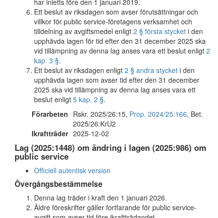
har inletts före den 1 januari 2019.
Ett beslut av riksdagen som avser förutsättningar och
villkor för public service-företagens verksamhet och
tilldelning av avgiftsmedel enligt
2 § första stycket
i den
upphävda lagen för tid efter den 31 december 2025 ska
vid tillämpning av denna lag anses vara ett beslut enligt
2
kap. 3 §
.
Ett beslut av riksdagen enligt
2 § andra stycket
i den
upphävda lagen som avser tid efter den 31 december
2025 ska vid tillämpning av denna lag anses vara ett
beslut enligt
5 kap. 2 §
.
Förarbeten
Rskr. 2025/26:15,
Prop. 2024/25:166
, Bet.
2025/26:KrU2
Ikraftträder
2025-12-02
Lag (2025:1448) om ändring i lagen (2025:986) om
public service
Officiell autentisk version
Övergångsbestämmelse
Denna lag träder i kraft den 1 januari 2026.
Äldre föreskrifter gäller fortfarande för public service-
avgift som avser tid före ikraftträdandet.