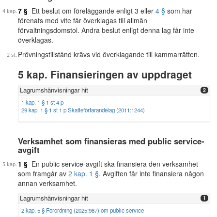
7 §
Ett beslut om föreläggande enligt 3 eller
4 §
som har
förenats med vite får överklagas till allmän
förvaltningsdomstol. Andra beslut enligt denna lag får inte
överklagas.
Prövningstillstånd krävs vid överklagande till kammarrätten.
5 kap. Finansieringen av uppdraget
Lagrumshänvisningar hit
2
1 kap. 1 § 1 st 4 p
29 kap. 1 § 1 st 1 p Skatteförfarandelag (2011:1244)
Verksamhet som finansieras med public service-
avgift
1 §
En public service-avgift ska finansiera den verksamhet
som framgår av
2 kap. 1 §
. Avgiften får inte finansiera någon
annan verksamhet.
Lagrumshänvisningar hit
1
2 kap. 5 § Förordning (2025:987) om public service