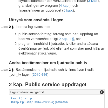
styrelseledamöter och verkställande direktör (
3 kap.
),
granskningen av program (
4 kap.
), och
finansieringen av uppdraget (
5 kap.
).
Uttryck som används i lagen
2 §
I denna lag avses med
public service-företag
: företag som har i uppdrag att
bedriva verksamhet enligt
2 kap. 1 §
, och
program
: innehållet i ljudradio, tv eller andra sådana
överföringar av ljud, bild eller text som sker med hjälp av
elektromagnetiska vågor.
Andra bestämmelser om ljudradio och tv
3 §
Bestämmelser om ljudradio och tv finns även i radio-
_och_tv-lagen (
2010:696
).
2 kap. Public service-uppdraget
Lagrumshänvisningar hit
2
1 kap. 1 § 1 st 1 p
18 kap. 2 § 1 st 3 p Radio- och tv-lag (2010:696)