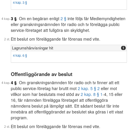
4 kap. 3 §
3 §
Om en begäran enligt
2 §
inte följs får Mediemyndigheten
eller granskningsnämnden för radio och tv förelägga public
service-företaget att fullgöra sin skyldighet.
Ett beslut om föreläggande får förenas med vite.
Lagrumshänvisningar hit
1
4 kap. 6 §
Offentliggörande av beslut
4 §
Om granskningsnämnden för radio och tv finner att ett
public service-företag har brutit mot
2 kap. 5 § 2
eller mot
villkor som har beslutats med stöd av
2 kap. 8 § 1
-4, 15 eller
16, får nämnden förelägga företaget att offentliggöra
nämndens beslut på lämpligt sätt. Ett sådant beslut får inte
innebära att offentliggörandet av beslutet ska göras i ett visst
program.
Ett beslut om föreläggande får förenas med vite.