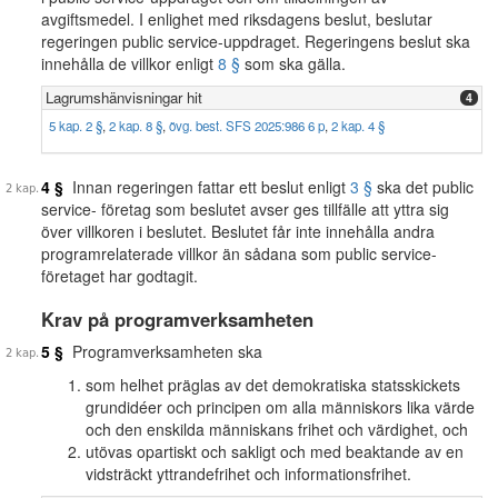
avgiftsmedel. I enlighet med riksdagens beslut, beslutar
regeringen public service-uppdraget. Regeringens beslut ska
innehålla de villkor enligt
8 §
som ska gälla.
Lagrumshänvisningar hit
4
5 kap. 2 §
,
2 kap. 8 §
,
övg. best. SFS 2025:986 6 p
,
2 kap. 4 §
4 §
Innan regeringen fattar ett beslut enligt
3 §
ska det public
service- företag som beslutet avser ges tillfälle att yttra sig
över villkoren i beslutet. Beslutet får inte innehålla andra
programrelaterade villkor än sådana som public service-
företaget har godtagit.
Krav på programverksamheten
5 §
Programverksamheten ska
som helhet präglas av det demokratiska statsskickets
grundidéer och principen om alla människors lika värde
och den enskilda människans frihet och värdighet, och
utövas opartiskt och sakligt och med beaktande av en
vidsträckt yttrandefrihet och informationsfrihet.