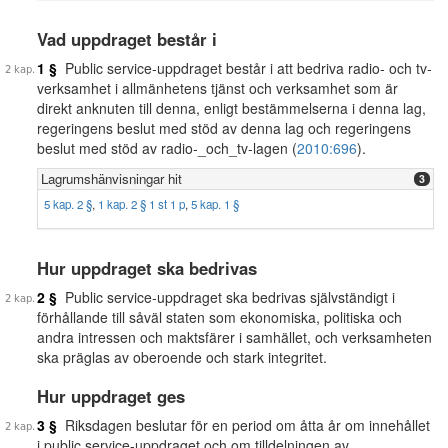
Vad uppdraget består i
1 §
Public service-uppdraget består i att bedriva radio- och tv-
verksamhet i allmänhetens tjänst och verksamhet som är
direkt anknuten till denna, enligt bestämmelserna i denna lag,
regeringens beslut med stöd av denna lag och regeringens
beslut med stöd av radio-_och_tv-lagen (
2010:696
).
Lagrumshänvisningar hit
3
5 kap. 2 §
,
1 kap. 2 § 1 st 1 p
,
5 kap. 1 §
Hur uppdraget ska bedrivas
2 §
Public service-uppdraget ska bedrivas självständigt i
förhållande till såväl staten som ekonomiska, politiska och
andra intressen och maktsfärer i samhället, och verksamheten
ska präglas av oberoende och stark integritet.
Hur uppdraget ges
3 §
Riksdagen beslutar för en period om åtta år om innehållet
i public service-uppdraget och om tilldelningen av