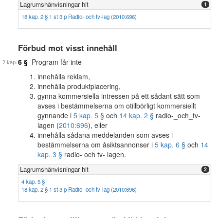
Lagrumshänvisningar hit
1
18 kap. 2 § 1 st 3 p Radio- och tv-lag (2010:696)
Förbud mot visst innehåll
6 §
Program får inte
innehålla reklam,
innehålla produktplacering,
gynna kommersiella intressen på ett sådant sätt som
avses i bestämmelserna om otillbörligt kommersiellt
gynnande i
5 kap. 5 §
och
14 kap. 2 §
radio-_och_tv-
lagen (
2010:696
), eller
innehålla sådana meddelanden som avses i
bestämmelserna om åsiktsannonser i
5 kap. 6 §
och
14
kap. 3 §
radio- och tv- lagen.
Lagrumshänvisningar hit
2
4 kap. 5 §
18 kap. 2 § 1 st 3 p Radio- och tv-lag (2010:696)