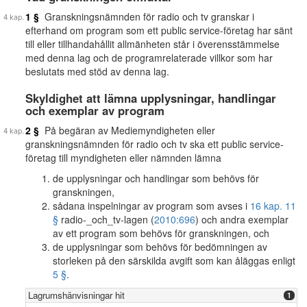
1 §
Granskningsnämnden för radio och tv granskar i
efterhand om program som ett public service-företag har sänt
till eller tillhandahållit allmänheten står i överensstämmelse
med denna lag och de programrelaterade villkor som har
beslutats med stöd av denna lag.
Skyldighet att lämna upplysningar, handlingar
och exemplar av program
2 §
På begäran av Mediemyndigheten eller
granskningsnämnden för radio och tv ska ett public service-
företag till myndigheten eller nämnden lämna
de upplysningar och handlingar som behövs för
granskningen,
sådana inspelningar av program som avses i
16 kap. 11
§
radio-_och_tv-lagen (
2010:696
) och andra exemplar
av ett program som behövs för granskningen, och
de upplysningar som behövs för bedömningen av
storleken på den särskilda avgift som kan åläggas enligt
5 §
.
Lagrumshänvisningar hit
1