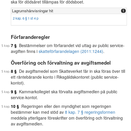
ska för dödsåret tillämpas för dödsboet.
Lagrumshänvisningar hit
1
2 kap. 6 § 1 st 4 p
Förfaranderegler
7 §
Bestämmelser om förfarandet vid uttag av public service-
avgiften finns i
skatteförfarandelagen (2011:1244)
.
Överföring och förvaltning av avgiftsmedel
8 §
De avgiftsmedel som Skatteverket får in ska föras över till
ett räntebärande konto i Riksgäldskontoret (public service-
kontot).
9 §
Kammarkollegiet ska förvalta avgiftsmedlen på public
service-kontot.
10 §
Regeringen eller den myndighet som regeringen
bestämmer kan med stöd av
8 kap. 7 § regeringsformen
meddela ytterligare föreskrifter om överföring och förvaltning
av avgiftsmedlen.