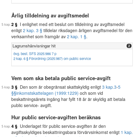
Årlig tilldelning av avgiftsmedel
2 §
I enlighet med ett beslut om tilldelning av avgiftsmedel
enligt
2 kap. 3 §
tilldelar riksdagen årligen avgiftsmedel för den
verksamhet som framgår av
2 kap. 1 §
.
Lagrumshänvisningar hit
2
övg. best. SFS 2025:986 7 p
2 kap. 6 § Förordning (2025:987) om public service
Vem som ska betala public service-avgift
3 §
Den som är obegränsat skattskyldig enligt
3 kap.
3
-
5
§§
inkomstskattelagen (1999:1229)
och som vid
beskattningsårets ingång har fyllt 18 år är skyldig att betala
public service- avgift.
Hur public service-avgiften beräknas
4 §
Underlaget för public service-avgiften är den
avgiftsskyldiges beskattningsbara förvärvsinkomst enligt
1 kap.