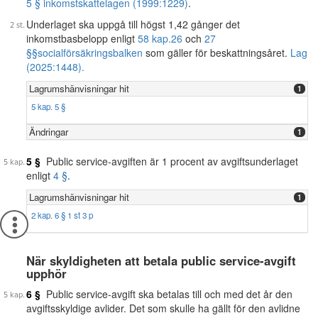
5 § inkomstskattelagen (1999:1229)
.
Underlaget ska uppgå till högst 1,42 gånger det
inkomstbasbelopp enligt
58 kap.
26
och
27
§§
socialförsäkringsbalken
som gäller för beskattningsåret.
Lag
(2025:1448).
Lagrumshänvisningar hit
1
5 kap. 5 §
Ändringar
1
5 §
Public service-avgiften är 1 procent av avgiftsunderlaget
enligt
4 §
.
Lagrumshänvisningar hit
1
2 kap. 6 § 1 st 3 p
När skyldigheten att betala public service-avgift
upphör
6 §
Public service-avgift ska betalas till och med det år den
avgiftsskyldige avlider. Det som skulle ha gällt för den avlidne