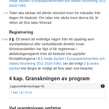
tredje stycket
i
Europaparlamentets och rådets förordning (EU)
2024/1083
.
Talan ska väckas vid allmän domstol inom tre månader från
dagen för beslutet. Om talan inte väcks inom denna tid, är
rätten att föra talan förlorad.
Registrering
3 §
Ett beslut att entlediga någon från ett uppdrag som
styrelseledamot eller verkställande direktör innan
förordnandetiden har löpt ut får registreras i
aktiebolagsregistret trots att beslutet inte uppfyller
förutsättningarna i 5.
2 tredje stycket
i
Europaparlamentets och
rådets förordning (EU) 2024/1083
, om det enligt
2 § andra
stycket
inte längre är möjligt att föra talan mot beslutet.
4 kap. Granskningen av program
Lagrumshänvisningar hit
1
1 kap. 1 § 1 st 3 p
Vad granskningen omfattar