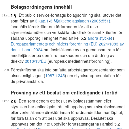
Bolagsordningens innehåll
1 §
Ett public service-företags bolagsordning ska, utöver det
som följer av
3 kap.
1
-
3 §§
aktiebolagslagen (2005:551)
,
innehålla föreskrifter om förfaranden för att utse
styrelseledamöter och verkställande direktör samt kriterier för
sådana uppdrag i enlighet med artikel 5.2
andra stycket
i
Europaparlamentets och rådets förordning (EU) 2024/1083 av
den 11 april 2024
om fastställande av en gemensam ram för
medietjänster på den inre marknaden och om ändring av
direktiv
2010/13/EU
(
europeisk mediefrihetsförordning
).
Föreskrifterna ska inte omfatta arbetstagarrepresentanter som
utses enligt lagen (
1987:1245
) om styrelserepresentation för
de privatanställda.
Prövning av ett beslut om entledigande i förtid
2 §
Den som genom ett beslut av bolagsstämman eller
styrelsen har entledigats från ett uppdrag som styrelseledamot
eller verkställande direktör innan förordnandetiden har löpt ut,
får föra talan om att beslutet ska upphävas. Beslutet ska
upphävas om det inte uppfyller förutsättningarna i artikel 5.2