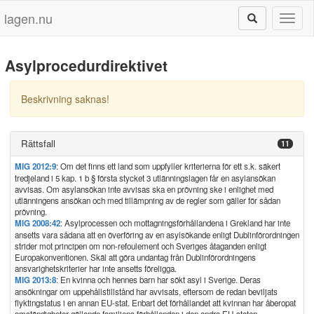
lagen.nu
Toggl
naviga
Asylprocedurdirektivet
Beskrivning saknas!
Rättsfall
11
MIG 2012:9
: Om det finns ett land som uppfyller kriterierna för ett s.k. säkert
tredjeland i 5 kap. 1 b § första stycket 3 utlänningslagen får en asylansökan
avvisas. Om asylansökan inte avvisas ska en prövning ske i enlighet med
utlänningens ansökan och med tillämpning av de regler som gäller för sådan
prövning.
MIG 2008:42
: Asylprocessen och mottagningsförhållandena i Grekland har inte
ansetts vara sådana att en överföring av en asylsökande enligt Dublinförordningen
strider mot principen om non-refoulement och Sveriges åtaganden enligt
Europakonventionen. Skäl att göra undantag från Dublinförordningens
ansvarighetskriterier har inte ansetts föreligga.
MIG 2013:8
: En kvinna och hennes barn har sökt asyl i Sverige. Deras
ansökningar om uppehållstillstånd har avvisats, eftersom de redan beviljats
flyktingstatus i en annan EU-stat. Enbart det förhållandet att kvinnan har åberopat