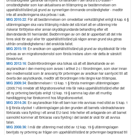
omständigheter gällande familjens förhållanden i den andra EU-staten -
omständigheter som kan aktualisera en tillämpning av bestämmelsen om
uppehållstillstånd på grund av synnerligen ömmande omständigheter - medför
inte att ansökningarna ska prövas i sak.
MIG 2010:22
: För att bestämmelsen om omedelbar verkställighet enligt 8 kap. 6 §
utlänningslagen ska vara tillämplig måste det stå klart att en utlänning inte
riskerar förföljelse eller annan skyddsgrundande behandling efter ett
återvändande till hemlandet. Bedömningen av om det är uppenbart att det inte
finns skäl för asyl eller för uppehållstillstånd på någon annan grund ska göras
utifrån omständigheterna i det enskilda fallet.
MIG 2015:19
: En ansökan om uppehållstillstånd på grund av skyddsskäl får inte
prövas av en migrationsdomstol som första instans utom när detta är särskilt
föreskrivet.
MIG 2012:16
: Dublinförordningen ska tolkas så att ett återkallande av en
asylansökan i den mening som avses i artikel 2 c i förordningen, som sker innan
den medlemsstat som är ansvarig för prövningen av ansökan har samtyckt till att
överta den asylsökande, medför att förordningen inte längre kan tillämpas.
MIG 2009:34
: Bestämmelsen i 13 kap. 1 § första meningen utlänningslagen
(2005:716) innebär att Migrationsverket inte får neka uppehållstillstånd efter det
att ny prövning beviljats enligt 12 kap. 19 § samma lag utan att muntlig
handläggning har förekommit hos Migrationsverket.
MIG 2014:26
: En asylansökan från ett barn kan inte avvisas med stöd av 5 kap. 1
b § första stycket 1 utlänningslagen på den grunden att barnets vårdnadshavare
förklarats vara flykting i ett annat EU-land. Inte heller ett antagande om att barnet
sannolikt kommer att förklaras vara flykting i det landet är skäl för att avvisa
talan.
MIG 2008:36
: I mål där utlänning med stöd av 12 kap. 19 § utlänningslagen
beviljats ny prövning av frågan om uppehållstillstånd är prövningen begränsad till