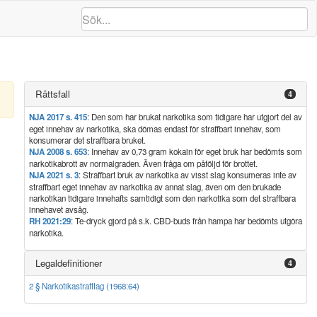
Rättsfall
4
NJA 2017 s. 415
: Den som har brukat narkotika som tidigare har utgjort del av
eget innehav av narkotika, ska dömas endast för straffbart innehav, som
konsumerar det straffbara bruket.
NJA 2008 s. 653
: Innehav av 0,73 gram kokain för eget bruk har bedömts som
narkotikabrott av normalgraden. Även fråga om påföljd för brottet.
NJA 2021 s. 3
: Straffbart bruk av narkotika av visst slag konsumeras inte av
straffbart eget innehav av narkotika av annat slag, även om den brukade
narkotikan tidigare innehafts samtidigt som den narkotika som det straffbara
innehavet avsåg.
RH 2021:29
: Te-dryck gjord på s.k. CBD-buds från hampa har bedömts utgöra
narkotika.
Legaldefinitioner
4
2 § Narkotikastrafflag (1968:64)