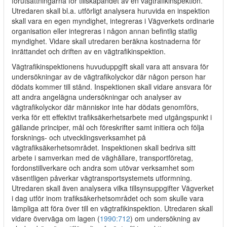
förutsättningarna för tillskapandet av en vägtrafikinspektion.
Utredaren skall bl.a. utförligt analysera huruvida en inspektion
skall vara en egen myndighet, integreras i Vägverkets ordinarie
organisation eller integreras i någon annan befintlig statlig
myndighet. Vidare skall utredaren beräkna kostnaderna för
inrättandet och driften av en vägtrafikinspektion.
Vägtrafikinspektionens huvuduppgift skall vara att ansvara för
undersökningar av de vägtrafikolyckor där någon person har
dödats kommer till stånd. Inspektionen skall vidare ansvara för
att andra angelägna undersökningar och analyser av
vägtrafikolyckor där människor inte har dödats genomförs,
verka för ett effektivt trafiksäkerhetsarbete med utgångspunkt i
gällande principer, mål och föreskrifter samt initiera och följa
forsknings- och utvecklingsverksamhet på
vägtrafiksäkerhetsområdet. Inspektionen skall bedriva sitt
arbete i samverkan med de väghållare, transportföretag,
fordonstillverkare och andra som utövar verksamhet som
väsentligen påverkar vägtransportsystemets utformning.
Utredaren skall även analysera vilka tillsynsuppgifter Vägverket
i dag utför inom trafiksäkerhetsområdet och som skulle vara
lämpliga att föra över till en vägtrafikinspektion. Utredaren skall
vidare överväga om lagen (
1990:712
) om undersökning av