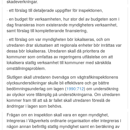
skadeverkningar.
· ett förslag till detaljerade uppgifter för inspektionen,
· en budget för verksamheten, hur stor del av budgeten som i
dag finansieras inom existerande myndigheters verksamhet,
samt förslag till kompletterande finansiering,
· ett förslag om var myndigheten bör lokaliseras, och om
utredaren drar slutsatsen att regionala enheter bör inrättas var
dessa bör lokaliseras. Utredaren skall då prioritera de
kommuner som omfattas av regeringens utfästelse om att
lokalisera statlig verksamhet till kommuner med särskilda
omställningsproblem.
Slutligen skall utredaren överväga om vägtrafikinspektionens
olycksundersökningar skulle bli effektivare och ge bättre
bedömningsunderlag om lagen (
1990:712
) om undersökning
av olyckor vore tillämplig på undersökningarna. Om utredaren
kommer fram till att så är fallet skall utredaren föreslå de
ändringar i lagen som behövs.
Frågan om en inspektion skall vara en egen myndighet,
integreras i Vägverkets ordinarie organisation eller integreras i
någon annan befintlig statlig myndighet samt en beräkning av