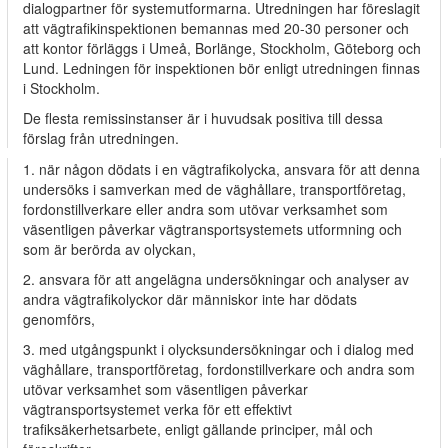
dialogpartner för systemutformarna. Utredningen har föreslagit
att vägtrafikinspektionen bemannas med 20-30 personer och
att kontor förläggs i Umeå, Borlänge, Stockholm, Göteborg och
Lund. Ledningen för inspektionen bör enligt utredningen finnas
i Stockholm.
De flesta remissinstanser är i huvudsak positiva till dessa
förslag från utredningen.
1. när någon dödats i en vägtrafikolycka, ansvara för att denna
undersöks i samverkan med de väghållare, transportföretag,
fordonstillverkare eller andra som utövar verksamhet som
väsentligen påverkar vägtransportsystemets utformning och
som är berörda av olyckan,
2. ansvara för att angelägna undersökningar och analyser av
andra vägtrafikolyckor där människor inte har dödats
genomförs,
3. med utgångspunkt i olycksundersökningar och i dialog med
väghållare, transportföretag, fordonstillverkare och andra som
utövar verksamhet som väsentligen påverkar
vägtransportsystemet verka för ett effektivt
trafiksäkerhetsarbete, enligt gällande principer, mål och