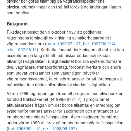
olyckor bör göras tillämplig på vägtrafikinspektionens
olycksundersökningar och i så fall föreslå de ändringar i lagen
som behövs.
Bakgrund
Riksdagen beslöt den 9 oktober 1997 att godkänna
regeringens förslag till ny inriktning av säkerhetsarbetet i
vägtransportsektorn (
prop. 1996/97:137
,
bet. 1997/98:TU4
,
rskr. 1997/98:11
). Kortfattat innebär inriktningen att det inte kan
accepteras på lång sikt att människor dödas och skadas
allvarligt i vägtrafiken. Enligt beslutet bör alla systemutformare,
dvs. väghållare, transportföretag, fordonstillverkare och andra
som utövar verksamhet som väsentligen påverkar
vägtransportsystemet, ta ett större ansvar för att förebygga att
människor inte dödas eller allvarligt skadas i vägtrafiken.
Våren 1999 tog regeringen fram ett program med elva punkter
för ökad trafiksäkerhet (N1999/6878/TP). I programmet
aktualiserades frågan om det borde tillsättas en utredning om
systemutformarnas ansvar för säkerheten och inrättandet av
en oberoende vägtrafikinspektion. Även riksdagen framförde
under våren 1999 ett krav på en oberoende vägtrafikinspektion
(
bet. 1998/99:TU9
,
rskr. 1998/99:197
).