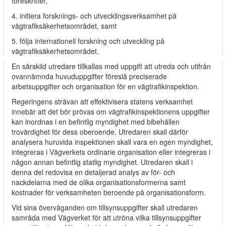
föreskrifter,
4. initiera forsknings- och utvecklingsverksamhet på
vägtrafiksäkerhetsområdet, samt
5. följa internationell forskning och utveckling på
vägtrafiksäkerhetsområdet.
En särskild utredare tillkallas med uppgift att utreda och utifrån
ovannämnda huvuduppgifter föreslå preciserade
arbetsuppgifter och organisation för en vägtrafikinspektion.
Regeringens strävan att effektivisera statens verksamhet
innebär att det bör prövas om vägtrafikinspektionens uppgifter
kan inordnas i en befintlig myndighet med bibehållen
trovärdighet för dess oberoende. Utredaren skall därför
analysera huruvida inspektionen skall vara en egen myndighet,
integreras i Vägverkets ordinarie organisation eller integreras i
någon annan befintlig statlig myndighet. Utredaren skall i
denna del redovisa en detaljerad analys av för- och
nackdelarna med de olika organisationsformerna samt
kostnader för verksamheten beroende på organisationsform.
Vid sina överväganden om tillsynsuppgifter skall utredaren
samråda med Vägverket för att utröna vilka tillsynsuppgifter