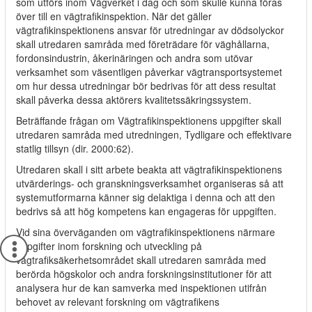
som utförs inom Vägverket i dag och som skulle kunna föras
över till en vägtrafikinspektion. När det gäller
vägtrafikinspektionens ansvar för utredningar av dödsolyckor
skall utredaren samråda med företrädare för väghållarna,
fordonsindustrin, åkerinäringen och andra som utövar
verksamhet som väsentligen påverkar vägtransportsystemet
om hur dessa utredningar bör bedrivas för att dess resultat
skall påverka dessa aktörers kvalitetssäkringssystem.
Beträffande frågan om Vägtrafikinspektionens uppgifter skall
utredaren samråda med utredningen, Tydligare och effektivare
statlig tillsyn (dir. 2000:62).
Utredaren skall i sitt arbete beakta att vägtrafikinspektionens
utvärderings- och granskningsverksamhet organiseras så att
systemutformarna känner sig delaktiga i denna och att den
bedrivs så att hög kompetens kan engageras för uppgiften.
Vid sina överväganden om vägtrafikinspektionens närmare
uppgifter inom forskning och utveckling på
vägtrafiksäkerhetsområdet skall utredaren samråda med
berörda högskolor och andra forskningsinstitutioner för att
analysera hur de kan samverka med inspektionen utifrån
behovet av relevant forskning om vägtrafikens