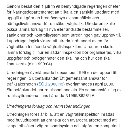
Genom beslut den 1 juli 1999 bemyndigade regeringen chefen
för Näringsdepartementet att tillkalla en särskild utredare med
uppgift att göra en bred översyn av samhällets och
näringslivets ansvar för en säker vägtrafik. Utredaren skulle
också lämna förslag till nya eller ändrade bestämmelser,
sanktioner och kontrollsystem som utredningen gav upphov till.
I uppdraget ingick vidare att utreda inrättandet av en för
vägtrafiken fristående vägtrafikinspektion. Utredaren skulle
lämna förslag till hur en sådan inspektion bör organiseras, vilka
uppgifter och befogenheter den skall ha och hur den skall
finansieras (dir. 1999:64).
Utredningen överlämnade i december 1999 en delrapport till
regeringen. Slutbetänkandet Ett gemensamt ansvar för
trafiksäkerheten (
SOU 2000:43
) överlämnades i april 2000.
Slutbetänkandet har remissbehandlats. En sammanställning av
remissyttrandena finns i ärende N1999/8626/TP.
Utredningens förslag och remissbehandlingen
Utredningen föreslår bl.a. att en vägtrafikinspektion inrättas
med huvuduppgift att granska och utvärdera arbetet med att
skapa ett säkert vägtransportsystem och utgöra en kompetent