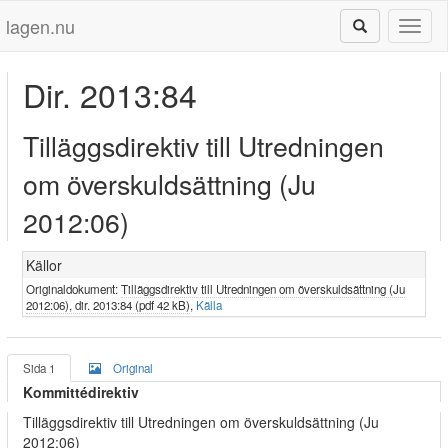
lagen.nu
Toggl
naviga
Dir. 2013:84
Tilläggsdirektiv till Utredningen
om överskuldsättning (Ju
2012:06)
Källor
Originaldokument:
Tilläggsdirektiv till Utredningen om överskuldsättning (Ju
2012:06), dir. 2013:84 (pdf 42 kB)
,
Källa
Sida 1
Original
Kommittédirektiv
Tilläggsdirektiv till Utredningen om överskuldsättning (Ju
2012:06)