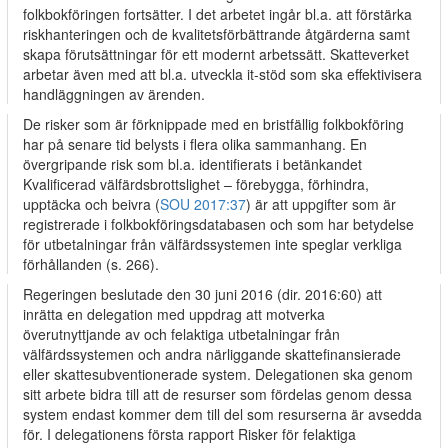
folkbokföringen fortsätter. I det arbetet ingår bl.a. att förstärka
riskhanteringen och de kvalitetsförbättrande åtgärderna samt
skapa förutsättningar för ett modernt arbetssätt. Skatteverket
arbetar även med att bl.a. utveckla it‑stöd som ska effektivisera
handläggningen av ärenden.
De risker som är förknippade med en bristfällig folkbokföring
har på senare tid belysts i flera olika sammanhang. En
övergripande risk som bl.a. identifierats i betänkandet
Kvalificerad välfärdsbrottslighet – förebygga, förhindra,
upptäcka och beivra (
SOU 2017:37
) är att uppgifter som är
registrerade i folkbokföringsdatabasen och som har betydelse
för utbetalningar från välfärdssystemen inte speglar verkliga
förhållanden (s. 266).
Regeringen beslutade den 30 juni 2016 (dir. 2016:60) att
inrätta en delegation med uppdrag att motverka
överutnyttjande av och felaktiga utbetalningar från
välfärdssystemen och andra närliggande skattefinansierade
eller skattesubventionerade system. Delegationen ska genom
sitt arbete bidra till att de resurser som fördelas genom dessa
system endast kommer dem till del som resurserna är avsedda
för. I delegationens första rapport Risker för felaktiga