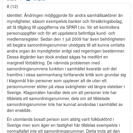
8 (12)
identitet. Ändringen möjliggjorde för andra samhällsaktörer än
myndigheter, såsom exempelvis banker och försäkringsbolag,
att få tillgång till uppgifterna via SPAR t.ex. för att kontrollera
personuppgifter och för att uppdatera befintliga kund- och
medlemsregister. Sedan den 1 juli 2009 har även behörigheten
att begära samordningsnummer utvidgats till att kunna omfatta
andra organ än myndigheter enligt vad regeringen bestämmer.
Dessa åtgärder kan dock endast sägas ha medfört en
marginell förbättring. De nämnda problemen med
samordningsnumrens funktion i samhället kvarstår och det
framförs i vissa sammanhang fortfarande kritik som grundar sig
i klagomål från personer som upplever att de utan ett
personnummer stöter på vissa svårigheter vid längre vistelser i
Sverige. Klagomålen handlar dels om att personer inte har
tilldelats ett samordningsnummer, dels om att tilldelade
samordningsnummer inte har kunnat användas i samhället av
den enskilde.
En utomlands bosatt person som aldrig varit folkbokförd i
Sverige men som äger en fastighet här tilldelas exempelvis i
normalfallet inte ett samordningsnummer. Detta trots att den