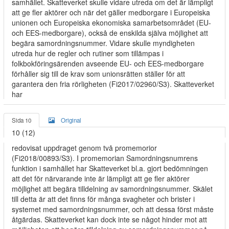
samhället. Skatteverket skulle vidare utreda om det är lämpligt
att ge fler aktörer och när det gäller medborgare i Europeiska
unionen och Europeiska ekonomiska samarbetsområdet (EU-
och EES-medborgare), också de enskilda själva möjlighet att
begära samordningsnummer. Vidare skulle myndigheten
utreda hur de regler och rutiner som tillämpas i
folkbokföringsärenden avseende EU- och EES-medborgare
förhåller sig till de krav som unionsrätten ställer för att
garantera den fria rörligheten (Fi2017/02960/S3). Skatteverket
har
Sida 10
Original
10 (12)
redovisat uppdraget genom två promemorior
(Fi2018/00893/S3). I promemorian Samordningsnumrens
funktion i samhället har Skatteverket bl.a. gjort bedömningen
att det för närvarande inte är lämpligt att ge fler aktörer
möjlighet att begära tilldelning av samordningsnummer. Skälet
till detta är att det finns för många svagheter och brister i
systemet med samordningsnummer, och att dessa först måste
åtgärdas. Skatteverket kan dock inte se något hinder mot att