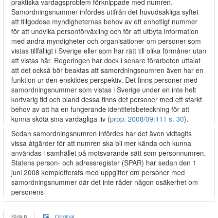
praktiska vardagsproblem förknippade med numren.
Samordningsnummer infördes utifrån det huvudsakliga syftet
att tillgodose myndigheternas behov av ett enhetligt nummer
för att undvika personförväxling och för att utbyta information
med andra myndigheter och organisationer om personer som
vistas tillfälligt i Sverige eller som har rätt till olika förmåner utan
att vistas här. Regeringen har dock i senare förarbeten uttalat
att det också bör beaktas att samordningsnumren även har en
funktion ur den enskildes perspektiv. Det finns personer med
samordningsnummer som vistas i Sverige under en inte helt
kortvarig tid och bland dessa finns det personer med ett starkt
behov av att ha en fungerande identitetsbeteckning för att
kunna sköta sina vardagliga liv (
prop. 2008/09:111 s. 30
).
Sedan samordningsnumren infördes har det även vidtagits
vissa åtgärder för att numren ska bli mer kända och kunna
användas i samhället på motsvarande sätt som personnumren.
Statens person- och adressregister (SPAR) har sedan den 1
juni 2008 kompletterats med uppgifter om personer med
samordningsnummer där det inte råder någon osäkerhet om
personens
Sida 8
Original