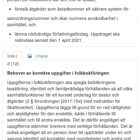
föreslå åtgärder som åstadkommer ett säkrare system för
samordningsnummer och ökar numrens användbarhet i
samhället, och
lämna nödvändiga författningsförslag. Uppdraget ska
redovisas senast den 1 april 2021.
Sida 2
Original
2 (12)
Behovet av korrekta uppgifter i folkbokföringen
Uppgifterna i folkbokföringen ska spegla befolkningens
bosättning, identitet och familjerättsliga förhållanden så att olika
samhällsfunktioner får ett korrekt underlag för beslut och
åtgärder (2 § förordningen [2017:154] med instruktion för
Skatteverket). Uppgifterna läggs till grund för en rad rättigheter
och skyldigheter för den enskilde, både i förhållande till
samhället och till andra enskilda. Det är därför angeläget att
uppgifterna stämmer överens med verkliga förhållanden. Det är
också angeläget att en person över tid uppträder under en och
samma identitet vid kontakter med myndigheter och andra och