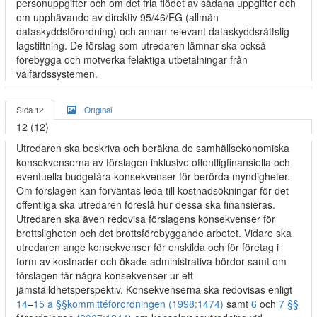
personuppgifter och om det fria flödet av sådana uppgifter och
om upphävande av direktiv 95/46/EG (allmän
dataskyddsförordning) och annan relevant dataskyddsrättslig
lagstiftning. De förslag som utredaren lämnar ska också
förebygga och motverka felaktiga utbetalningar från
välfärdssystemen.
Sida 12
Original
12 (12)
Utredaren ska beskriva och beräkna de samhällsekonomiska
konsekvenserna av förslagen inklusive offentligfinansiella och
eventuella budgetära konsekvenser för berörda myndigheter.
Om förslagen kan förväntas leda till kostnadsökningar för det
offentliga ska utredaren föreslå hur dessa ska finansieras.
Utredaren ska även redovisa förslagens konsekvenser för
brottsligheten och det brottsförebyggande arbetet. Vidare ska
utredaren ange konsekvenser för enskilda och för företag i
form av kostnader och ökade administrativa bördor samt om
förslagen får några konsekvenser ur ett
jämställdhetsperspektiv. Konsekvenserna ska redovisas enligt
14
–
15 a §§
kommittéförordningen (1998:1474)
samt
6
och
7 §§