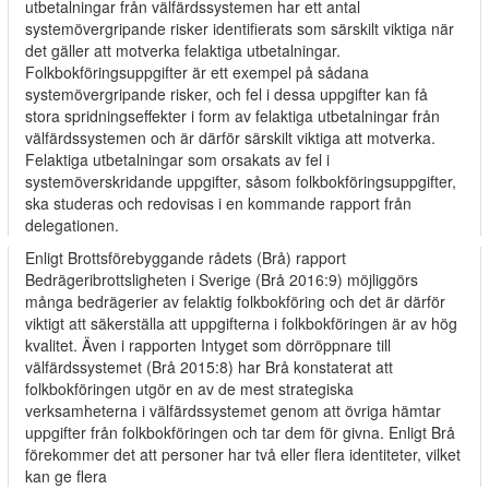
utbetalningar från välfärdssystemen har ett antal
systemövergripande risker identifierats som särskilt viktiga när
det gäller att motverka felaktiga utbetalningar.
Folkbokföringsuppgifter är ett exempel på sådana
systemövergripande risker, och fel i dessa uppgifter kan få
stora spridningseffekter i form av felaktiga utbetalningar från
välfärdssystemen och är därför särskilt viktiga att motverka.
Felaktiga utbetalningar som orsakats av fel i
systemöverskridande uppgifter, såsom folkbokföringsuppgifter,
ska studeras och redovisas i en kommande rapport från
delegationen.
Enligt Brottsförebyggande rådets (Brå) rapport
Bedrägeribrottsligheten i Sverige (Brå 2016:9) möjliggörs
många bedrägerier av felaktig folkbokföring och det är därför
viktigt att säkerställa att uppgifterna i folkbokföringen är av hög
kvalitet. Även i rapporten Intyget som dörröppnare till
välfärdssystemet (Brå 2015:8) har Brå konstaterat att
folkbokföringen utgör en av de mest strategiska
verksamheterna i välfärdssystemet genom att övriga hämtar
uppgifter från folkbokföringen och tar dem för givna. Enligt Brå
förekommer det att personer har två eller flera identiteter, vilket
kan ge flera