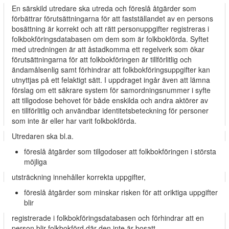
En särskild utredare ska utreda och föreslå åtgärder som
förbättrar förutsättningarna för att fastställandet av en persons
bosättning är korrekt och att rätt personuppgifter registreras i
folkbokföringsdatabasen om dem som är folkbokförda. Syftet
med utredningen är att åstadkomma ett regelverk som ökar
förutsättningarna för att folkbokföringen är tillförlitlig och
ändamålsenlig samt förhindrar att folkbokföringsuppgifter kan
utnyttjas på ett felaktigt sätt. I uppdraget ingår även att lämna
förslag om ett säkrare system för samordningsnummer i syfte
att tillgodose behovet för både enskilda och andra aktörer av
en tillförlitlig och användbar identitetsbeteckning för personer
som inte är eller har varit folkbokförda.
Utredaren ska bl.a.
föreslå åtgärder som tillgodoser att folkbokföringen i största
möjliga
utsträckning innehåller korrekta uppgifter,
föreslå åtgärder som minskar risken för att oriktiga uppgifter
blir
registrerade i folkbokföringsdatabasen och förhindrar att en
person blir folkbokförd där den inte är bosatt,