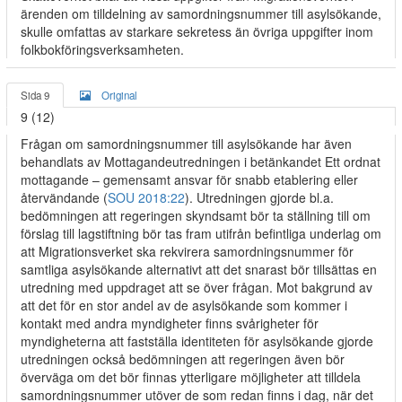
ärenden om tilldelning av samordningsnummer till asylsökande,
skulle omfattas av starkare sekretess än övriga uppgifter inom
folkbokföringsverksamheten.
Sida 9
Original
9 (12)
Frågan om samordningsnummer till asylsökande har även
behandlats av Mottagandeutredningen i betänkandet Ett ordnat
mottagande – gemensamt ansvar för snabb etablering eller
återvändande (
SOU 2018:22
). Utredningen gjorde bl.a.
bedömningen att regeringen skyndsamt bör ta ställning till om
förslag till lagstiftning bör tas fram utifrån befintliga underlag om
att Migrationsverket ska rekvirera samordningsnummer för
samtliga asylsökande alternativt att det snarast bör tillsättas en
utredning med uppdraget att se över frågan. Mot bakgrund av
att det för en stor andel av de asylsökande som kommer i
kontakt med andra myndigheter finns svårigheter för
myndigheterna att fastställa identiteten för asylsökande gjorde
utredningen också bedömningen att regeringen även bör
överväga om det bör finnas ytterligare möjligheter att tilldela
samordningsnummer utöver de som redan finns i dag, när det