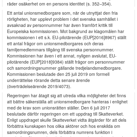
råder osäkerhet om en persons identitet (s. 352–354).
Ett antal unionsmedborgare som, när de utnyttjat den fria
rörligheten, har upplevt problem i det svenska samhället i
avsaknad av personnummer har även framfört kritik till
Europeiska kommissionen. Mot bakgrund av klagomålen har
kommissionen i ett s.k. EU-pilotärende (EUP[2016]8967) ställt
ett antal frågor om unionsmedborgares och deras
familjemedlemmars tillgång till svenska personnummer.
Kommissionen har även i ett annat, nyligen avslutat, EU-
pilotärende (EUP[2018]9384) ställt frågor om personnummer
och samordningsnummer gällande tredjelandsmedborgare.
Kommissionen beslutade den 25 juli 2019 om formell
underrättelse rörande detta senare ärende
(överträdelseärende 2019/4073).
Regeringen har åtagit sig att utreda vilka möjligheter det finns
att bättre säkerställa att unionsmedborgare hanteras i enlighet
med de krav som unionsrätten ställer. Den 6 juli 2017
beslutade därför regeringen om ett uppdrag till Skatteverket.
Enligt uppdraget skulle Skatteverket vidta åtgärder för att dels
förbättra kunskapen hos olika aktörer och hos enskilda om
samordningsnumren, dels förbättra numrens funktion i