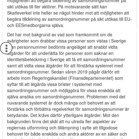
möjligheten att begära tilldelning av samordningsnummer på
sikt utökas till fler aktörer. På motsvarande sätt kan
Skatteverket inte heller se något hinder mot att möjligheten att
begära tilldelning av samordningsnummer på sikt utökas till EU-
och EESmedborgarna själva.
Det har mot bakgrund av vad som framkommit om de
svårigheter som drabbar vissa personer som vistas i Sverige
utan personnummer bedömts angeläget att snabbt vidta
åtgärder för att underlätta för personer som saknar en
identitetsbeteckning i Sverige att få ett samordningsnummer
samt att vidta vissa åtgärder för att förstärka systemet med
samordningsnummer. Sedan våren 2019 pågår därför ett
arbete inom Regeringskansliet (Finansdepartementet) som
syftar till att åtgärda vissa brister i systemet med
samordningsnummer och möjliggöra för vissa enskilda att
själva ansöka om samordningsnummer. Problemen med det
nuvarande systemet är dock många och behovet av att
förstärka och förbättra regelverket för samordningsnummer är
betydande. Det krävs därför ytterligare åtgärder. Mot den
bakgrunden finns det skäl att nu utreda fler aspekter av
reglernas utformning och tillämpning i syfte att tillgodose
behovet för både enskilda och andra aktörer av en säker och