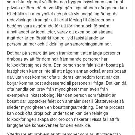
som riktar sig mot välfärds- och trygghetssystemen samt mot
privata aktörer, då de verkliga gärningsmännen därigenom kan
bibehålla sin anonymitet och på så vis undgå lagföring. Av
redovisningen framgår ett flertal förslag till åtgärder som
bedöms vara avgörande för att förhindra och försvåra
utnyttjandet av identiteter, varav ett exempel på sådana
åtgärder är en förstärkt kontroll vid fastställande av
personnummer och tilldelning av samordningsnummer.
Det har på senare tid även framkommit att många personer
drabbas av att för dem helt främmande personer har
folkbokfört sig hos dem. Den person som faktiskt är bosatt på
fastigheten känner inte till att någon annan också anses bosatt
där, utan det kommer ofta till deras kännedom först när det
börjar komma post adresserad till personen i fråga. Det kan då
ofta handla om brev från myndigheter men även från
exempelvis inkassobolag. När den person som faktiskt är
bosatt där upptäcker felet och anmäler det till Skatteverket så
inleder myndigheten en bosättningsutredning. Denna process
kan dock ofta dröja och under tiden kan den felaktiga
folkbokföringen skapa stor oro och riskerar i vissa fall att få
långtgående konsekvenser för den enskilde.
Ytterligare ett problem är att personer som är utflyttade från