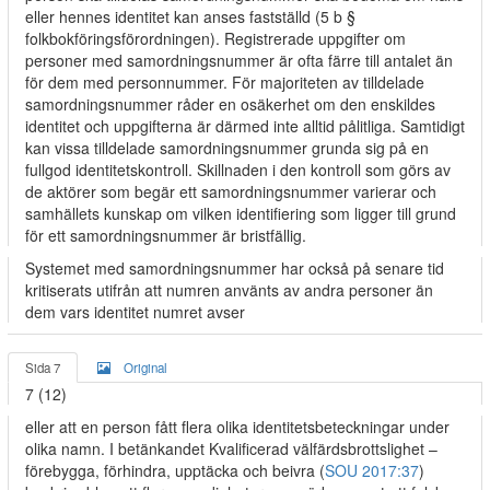
eller hennes identitet kan anses fastställd (5 b §
folkbokföringsförordningen). Registrerade uppgifter om
personer med samordningsnummer är ofta färre till antalet än
för dem med personnummer. För majoriteten av tilldelade
samordningsnummer råder en osäkerhet om den enskildes
identitet och uppgifterna är därmed inte alltid pålitliga. Samtidigt
kan vissa tilldelade samordningsnummer grunda sig på en
fullgod identitetskontroll. Skillnaden i den kontroll som görs av
de aktörer som begär ett samordningsnummer varierar och
samhällets kunskap om vilken identifiering som ligger till grund
för ett samordningsnummer är bristfällig.
Systemet med samordningsnummer har också på senare tid
kritiserats utifrån att numren använts av andra personer än
dem vars identitet numret avser
Sida 7
Original
7 (12)
eller att en person fått flera olika identitetsbeteckningar under
olika namn. I betänkandet Kvalificerad välfärdsbrottslighet –
förebygga, förhindra, upptäcka och beivra (
SOU 2017:37
)