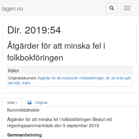
lagen.nu
Toggl
naviga
Dir. 2019:54
Åtgärder för att minska fel i
folkbokföringen
Källor
Originaldokument:
Åtgärder för att minska fel i folkbokföringen, dir. 2019:54 (pdf
200 kB)
,
Källa
Sida 1
Original
Kommittédirektiv
Åtgärder för att minska fel i folkbokföringen Beslut vid
regeringssammanträde den 5 september 2019
Sammanfattning