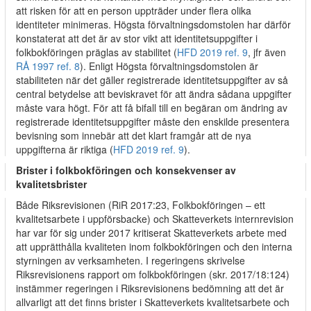
att risken för att en person uppträder under flera olika
identiteter minimeras. Högsta förvaltningsdomstolen har därför
konstaterat att det är av stor vikt att identitetsuppgifter i
folkbokföringen präglas av stabilitet (
HFD 2019 ref. 9
, jfr även
RÅ 1997 ref. 8
). Enligt Högsta förvaltningsdomstolen är
stabiliteten när det gäller registrerade identitetsuppgifter av så
central betydelse att beviskravet för att ändra sådana uppgifter
måste vara högt. För att få bifall till en begäran om ändring av
registrerade identitetsuppgifter måste den enskilde presentera
bevisning som innebär att det klart framgår att de nya
uppgifterna är riktiga (
HFD 2019 ref. 9
).
Brister i folkbokföringen och konsekvenser av
kvalitetsbrister
Både Riksrevisionen (RiR 2017:23, Folkbokföringen – ett
kvalitetsarbete i uppförsbacke) och Skatteverkets internrevision
har var för sig under 2017 kritiserat Skatteverkets arbete med
att upprätthålla kvaliteten inom folkbokföringen och den interna
styrningen av verksamheten. I regeringens skrivelse
Riksrevisionens rapport om folkbokföringen (skr. 2017/18:124)
instämmer regeringen i Riksrevisionens bedömning att det är
allvarligt att det finns brister i Skatteverkets kvalitetsarbete och