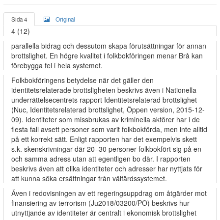
Sida 4
Original
4 (12)
parallella bidrag och dessutom skapa förutsättningar för annan
brottslighet. En högre kvalitet i folkbokföringen menar Brå kan
förebygga fel i hela systemet.
Folkbokföringens betydelse när det gäller den
identitetsrelaterade brottsligheten beskrivs även i Nationella
underrättelsecentrets rapport Identitetsrelaterad brottslighet
(Nuc, Identitetsrelaterad brottslighet, Öppen version, 2015-12-
09). Identiteter som missbrukas av kriminella aktörer har i de
flesta fall avsett personer som varit folkbokförda, men inte alltid
på ett korrekt sätt. Enligt rapporten har det exempelvis skett
s.k. skenskrivningar där 20–30 personer folkbokfört sig på en
och samma adress utan att egentligen bo där. I rapporten
beskrivs även att olika identiteter och adresser har nyttjats för
att kunna söka ersättningar från välfärdssystemet.
Även i redovisningen av ett regeringsuppdrag om åtgärder mot
finansiering av terrorism (Ju2018/03200/PO) beskrivs hur
utnyttjande av identiteter är centralt i ekonomisk brottslighet