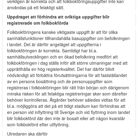
verkligen är korrekta och att folkbokföringsuppgifter inte kan
användas på ett felaktigt sätt.
Uppdraget att förhindra att oriktiga uppgifter blir
registrerade om folkbokförda
Folkbokföringens kanske viktigaste uppgift är att för olika
samhällsfunktioner tillhandahålla basuppgifter om befolkningen
i landet. Det är därför angeläget att uppgifterna i
folkbokföringen är korrekta. Samtidigt har bl.a.
samhällsutvecklingen och en ökad befolkning medfört att
folkbokföringen i dag ställs inför allt större utmaningar med att
upprätthålla en hög registerkvalitet. Det har därför blivit
nödvändigt att förbättra förutsättningarna för att fastställandet
av en persons bosättning och de personuppgifter som
registreras i folkbokföringen blir rätt från början och därigenom
minska risken för att felaktiga registreringar sker som därefter
behöver kontrolleras. Åtgärder behöver således vidtas för att
bl.a. möjliggöra att det på ett tidigt stadium kan förhindras att
en person vid inflyttning till Sverige och vid flyttning inom landet
blir folkbokförd där den inte är bosatt eller att någon kvarstår
som folkbokförd efter utflyttning.
Utredaren ska därför