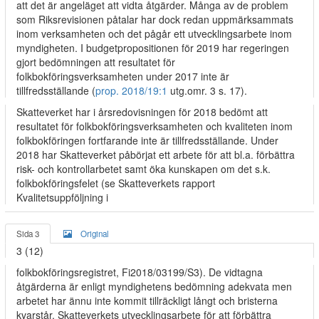
att det är angeläget att vidta åtgärder. Många av de problem
som Riksrevisionen påtalar har dock redan uppmärksammats
inom verksamheten och det pågår ett utvecklingsarbete inom
myndigheten. I budgetpropositionen för 2019 har regeringen
gjort bedömningen att resultatet för
folkbokföringsverksamheten under 2017 inte är
tillfredsställande (
prop. 2018/19:1
utg.omr. 3 s. 17).
Skatteverket har i årsredovisningen för 2018 bedömt att
resultatet för folkbokföringsverksamheten och kvaliteten inom
folkbokföringen fortfarande inte är tillfredsställande. Under
2018 har Skatteverket påbörjat ett arbete för att bl.a. förbättra
risk- och kontrollarbetet samt öka kunskapen om det s.k.
folkbokföringsfelet (se Skatteverkets rapport
Kvalitetsuppföljning i
Sida 3
Original
3 (12)
folkbokföringsregistret, Fi2018/03199/S3). De vidtagna
åtgärderna är enligt myndighetens bedömning adekvata men
arbetet har ännu inte kommit tillräckligt långt och bristerna
kvarstår. Skatteverkets utvecklingsarbete för att förbättra