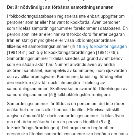
Det är nödvändigt att förbättra samordningsnumren
I folkbokföringsdatabasen registreras inte enbart uppgifter om
personer som är eller har varit folkbokförda. Även personer
som tilldelas samordningsnummer förekommer i databasen. En
person som inte är eller har varit folkbokförd får efter begäran
från en statlig myndighet eller vissa utbildningsanordnare
tilldelas ett samordningsnummer (jfr
18 a § folkbokföringslagen
[1991:481] och 5 § folkbokföringsförordningen [1991:749]).
Samordningsnummer tilldelas således på grund av ett behov
som en sådan aktör har. Numret används även av andra
aktörer i samhället, exempelvis av kommuner, inom sjukvården
och av olika arbetsgivare. Kommuner, landsting, företag eller
den enskilde själv får dock inte begära tilldelning av
samordningsnummer. Skatteverket ansvarar för tilldelningen av
samordningsnummer (5 § folkbokföringsförordningen).
Samordningsnummer får tilldelas en person om det inte råder
osäkerhet om hans eller hennes identitet. För vissa särskilt
angivna ändamål får dock samordningsnummer tilldelas även
om det råder osäkerhet om en persons identitet (5 a §
folkbokföringsförordningen). Det organ som begär att en
person ska tilldelas samordningsnummer ska bedöma om hans