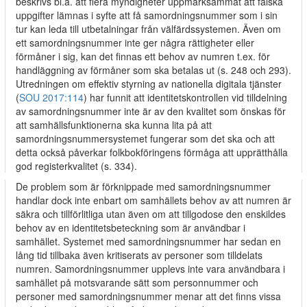
beskrivs bl.a. att flera myndigheter uppmärksammat att falska
uppgifter lämnas i syfte att få samordningsnummer som i sin
tur kan leda till utbetalningar från välfärdssystemen. Även om
ett samordningsnummer inte ger några rättigheter eller
förmåner i sig, kan det finnas ett behov av numren t.ex. för
handläggning av förmåner som ska betalas ut (s. 248 och 293).
Utredningen om effektiv styrning av nationella digitala tjänster
(
SOU 2017:114
) har funnit att identitetskontrollen vid tilldelning
av samordningsnummer inte är av den kvalitet som önskas för
att samhällsfunktionerna ska kunna lita på att
samordningsnummersystemet fungerar som det ska och att
detta också påverkar folkbokföringens förmåga att upprätthålla
god registerkvalitet (s. 334).
De problem som är förknippade med samordningsnummer
handlar dock inte enbart om samhällets behov av att numren är
säkra och tillförlitliga utan även om att tillgodose den enskildes
behov av en identitetsbeteckning som är användbar i
samhället. Systemet med samordningsnummer har sedan en
lång tid tillbaka även kritiserats av personer som tilldelats
numren. Samordningsnummer upplevs inte vara användbara i
samhället på motsvarande sätt som personnummer och
personer med samordningsnummer menar att det finns vissa