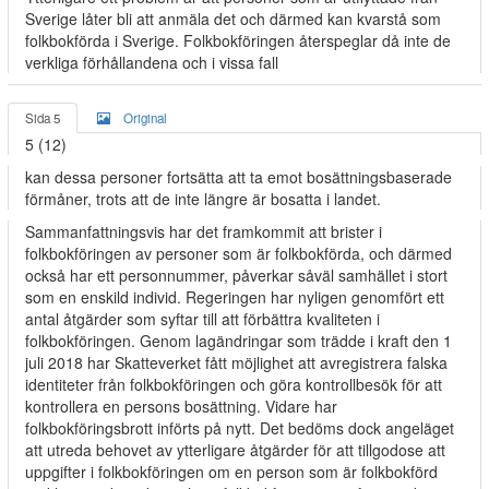
Sverige låter bli att anmäla det och därmed kan kvarstå som
folkbokförda i Sverige. Folkbokföringen återspeglar då inte de
verkliga förhållandena och i vissa fall
Sida 5
Original
5 (12)
kan dessa personer fortsätta att ta emot bosättningsbaserade
förmåner, trots att de inte längre är bosatta i landet.
Sammanfattningsvis har det framkommit att brister i
folkbokföringen av personer som är folkbokförda, och därmed
också har ett personnummer, påverkar såväl samhället i stort
som en enskild individ. Regeringen har nyligen genomfört ett
antal åtgärder som syftar till att förbättra kvaliteten i
folkbokföringen. Genom lagändringar som trädde i kraft den 1
juli 2018 har Skatteverket fått möjlighet att avregistrera falska
identiteter från folkbokföringen och göra kontrollbesök för att
kontrollera en persons bosättning. Vidare har
folkbokföringsbrott införts på nytt. Det bedöms dock angeläget
att utreda behovet av ytterligare åtgärder för att tillgodose att
uppgifter i folkbokföringen om en person som är folkbokförd