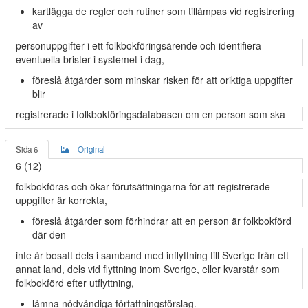
kartlägga de regler och rutiner som tillämpas vid registrering
av
personuppgifter i ett folkbokföringsärende och identifiera
eventuella brister i systemet i dag,
föreslå åtgärder som minskar risken för att oriktiga uppgifter
blir
registrerade i folkbokföringsdatabasen om en person som ska
Sida 6
Original
6 (12)
folkbokföras och ökar förutsättningarna för att registrerade
uppgifter är korrekta,
föreslå åtgärder som förhindrar att en person är folkbokförd
där den
inte är bosatt dels i samband med inflyttning till Sverige från ett
annat land, dels vid flyttning inom Sverige, eller kvarstår som
folkbokförd efter utflyttning,
lämna nödvändiga författningsförslag.