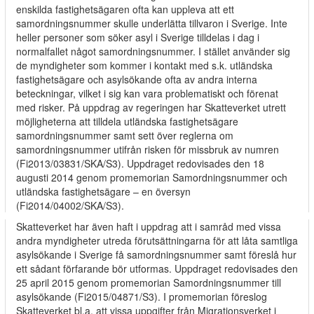
enskilda fastighetsägaren ofta kan uppleva att ett
samordningsnummer skulle underlätta tillvaron i Sverige. Inte
heller personer som söker asyl i Sverige tilldelas i dag i
normalfallet något samordningsnummer. I stället använder sig
de myndigheter som kommer i kontakt med s.k. utländska
fastighetsägare och asylsökande ofta av andra interna
beteckningar, vilket i sig kan vara problematiskt och förenat
med risker. På uppdrag av regeringen har Skatteverket utrett
möjligheterna att tilldela utländska fastighetsägare
samordningsnummer samt sett över reglerna om
samordningsnummer utifrån risken för missbruk av numren
(Fi2013/03831/SKA/S3). Uppdraget redovisades den 18
augusti 2014 genom promemorian Samordningsnummer och
utländska fastighetsägare – en översyn
(Fi2014/04002/SKA/S3).
Skatteverket har även haft i uppdrag att i samråd med vissa
andra myndigheter utreda förutsättningarna för att låta samtliga
asylsökande i Sverige få samordningsnummer samt föreslå hur
ett sådant förfarande bör utformas. Uppdraget redovisades den
25 april 2015 genom promemorian Samordningsnummer till
asylsökande (Fi2015/04871/S3). I promemorian föreslog
Skatteverket bl.a. att vissa uppgifter från Migrationsverket i