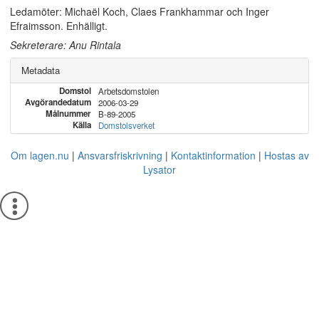
Ledamöter: Michaël Koch, Claes Frankhammar och Inger
Efraimsson. Enhälligt.
Sekreterare: Anu Rintala
Metadata
Domstol
Arbetsdomstolen
Avgörandedatum
2006-03-29
Målnummer
B-89-2005
Källa
Domstolsverket
Om lagen.nu
Ansvarsfriskrivning
Kontaktinformation
Hostas av
Lysator