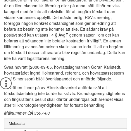
är en liten ekonomisk förening eller på annat sätt tillhör en viss
kategori medför inte att rekvisitet för att begära förskott utan
vidare kan anses uppfyllt. Det måste, enligt RSV:s mening,
föreligga någon konkret omständighet som ger anledning att
befara att betalning inte kommer att ske. Ett sådant krav på
positivt stöd kan utläsas i 4 § AvgF genom satsen "om det kan
befaras att sökanden inte betalar kostnaden frivilligt". En annan
tillämpning av bestämmelsen skulle kunna leda till att en begäran
om förskott i dessa fall snarare blev regel än undantag. Detta kan
inte ha varit lagstiftarens mening.
Svea hovrätt (2000-09-05, hovrättslagmannen Göran Karlstedt,
hovrättsrådet Ingrid Holmstrand, referent, och hovrättsassessorn
Olof Simonsson) biföll överklagandet och anförde följande.
Hovrätten finner på av Riksskatteverket anförda skäl att
förskottsbetalning inte borde ha krävts. Kronofogdemyndighetens
och tingsrättens beslut skall därför undanröjas och ärendet visas
åter till kronofogdemyndigheten för fortsatt behandling.
Målnummer ÖÄ 3597-00
Metadata