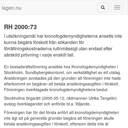
lagen.nu
Toggl
naviga
RH 2000:73
I utsökningsmål har kronofogdemyndigheterna ansetts inte
kunna begära förskott från sökanden för
förrättningskostnaderna rutinmässigt utan endast efter
särskild prövning i varje enskilt fall.
En bostadsrättsförening ansökte hos Kronofogdemyndigheten i
Stockholm, Sundbybergskontoret, om verkställighet av ett utslag.
Ansökningen avvisades på den grunden att föreningen inte hade
efterkommit en begäran att betala ansökningsavgiften i förskott.
Föreningen överklagade kronofogdemyndighetens beslut.
Stockholms tingsrätt (2000-05-12, rådmannen Ulrika Tengelin)
avslog överklagandet och anförde bl.a. följande.
Föreningen har för det första anfört att kronofogdemyndigheten
inte ägt att på generella grunder begära att föreningen skulle
betala ansökningsavgiften i förskott, eftersom detta inte är