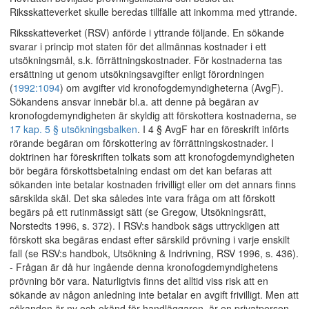
Riksskatteverket skulle beredas tillfälle att inkomma med yttrande.
Riksskatteverket (RSV) anförde i yttrande följande. En sökande
svarar i princip mot staten för det allmännas kostnader i ett
utsökningsmål, s.k. förrättningskostnader. För kostnaderna tas
ersättning ut genom utsökningsavgifter enligt förordningen
(
1992:1094
) om avgifter vid kronofogdemyndigheterna (AvgF).
Sökandens ansvar innebär bl.a. att denne på begäran av
kronofogdemyndigheten är skyldig att förskottera kostnaderna, se
17 kap. 5 § utsökningsbalken
. I 4 § AvgF har en föreskrift införts
rörande begäran om förskottering av förrättningskostnader. I
doktrinen har föreskriften tolkats som att kronofogdemyndigheten
bör begära förskottsbetalning endast om det kan befaras att
sökanden inte betalar kostnaden frivilligt eller om det annars finns
särskilda skäl. Det ska således inte vara fråga om att förskott
begärs på ett rutinmässigt sätt (se Gregow, Utsökningsrätt,
Norstedts 1996, s. 372). I RSV:s handbok sägs uttryckligen att
förskott ska begäras endast efter särskild prövning i varje enskilt
fall (se RSV:s handbok, Utsökning & Indrivning, RSV 1996, s. 436).
- Frågan är då hur ingående denna kronofogdemyndighetens
prövning bör vara. Naturligtvis finns det alltid viss risk att en
sökande av någon anledning inte betalar en avgift frivilligt. Men att
sökanden är ny och okänd för handläggaren, är en privatperson,