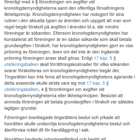
förenligt med 4 § förordningen om avgifter vid
kronofogdemyndigheterna samt den offentliga förvaltningens
likhetsprincip. Kronofogdemyndigheten har redogjort för sina
rutiner i den aktuella typen av ärenden och uppgett att man som
regel begär förskott på avgiften i ärenden bl.a. där mindre
föreningar är sökanden. Eftersom kronofogdemyndigheten har
konstaterat att föreningen är en sådan sökande som skall betala
grundavgiften i förskott, har kronofogdemyndigheten gjort en viss
prövning av föreningen, även om det inte är den ingående
prövning föreningen anser skall göras. Enligt
17 kap. 5 §
utsökningsbalken
skall förrättningskostnader för vilka sökanden
svarar förskotteras om kronofogdemyndigheten begär det.
Tingsrätten kan inte finna att kronofogdemyndighetens agerande i
detta avseende skulle strida vare sig mot
17 kap. 5 §
utsökningsbalken
, 4 § förordningen om avgifter vid
kronofogdemyndigheterna eller likhetsprincipen. Beslutet att
anmoda föreningen att betala grundavgiften i förskott var således
lagligen grundat.
Föreningen överklagade tingsrättens beslut och yrkade att
hovrätten skulle undanröja kronofogdemyndighetens beslut och
återförvisa målet dit för handläggning i sak.
Hovrätten beviljade prövningstillstånd och beslöt att