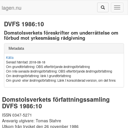
lagen.nu
Toggl
naviga
DVFS 1986:10
Domstolsverkets föreskrifter om underrättelse om
förbud mot yrkesmässig rådgivning
Metadata
Källa
Senast hämtad: 2018-08-18
Om grundförfattning: OBS efterförljande ändringsförfattning
Om inte senaste ändringsförfattning: OBS efterförljande ändringsförfattning
Om ändringsförfattning: länk t grundförfattning
Om grund- eller ändringsförfattning: Länk t konsoliderad version, om det finns
Domstolsverkets författningssamling
DVFS 1986:10
ISSN 0347-5271
Ansvarig utgivare: Tomas Stahre
Utkom från trycket den 26 november 1986