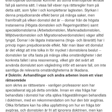
efterföljande domstolar kommer att döma efterföljande liknade
fall på samma sätt. I vissa fall växer nya rättsregler fram på
detta sätt, som fyller i och kompletterar lagtexten. Styrkan i
denna prejudicerande effekt beror på många saker, men
framförallt på vilken domstol det är -- domar från de högsta
instanserna (Högsta domstolen och Regeringsrätten) samt
specialdomstolarna (Arbetsdomstolen, Marknadsdomstolen,
Miljööverdomstolen och Migrationsöverdomstolen) väger alltid
tyngst. Domar i de lägsta instanserna (tings- och länsrätt) har i
princip ingen prejudicerande effekt. När man läser ett domslut
är det viktigt att inte tolka in för mycket i domstolens beslut --
domstolen tar ofta fasta på många olika omständigheter i det
konkreta fallet i sina resonemang, vilket gör det svårt att
använda domslutet som vägledning inför ett senare fall, om inte
samtliga de relevanta omständigheterna är likadana.
# Doktrin: Avhandlingar och andra arbeten inom ett visst
rättsområde
som skrivs av rättsvetare - vanligen professorer som har
specialiserat sig på detta område. Innan en viss fråga har
behandlats i domstol har ofta själva frågeställningen behandlats
i doktrinen, med en rekommendation om hur den bör avgöras.
Olika författare kan ha olika uppfattning om hur en fråga bör
avgöras, och domstolen är fri att ignorera doktrinen, men kan