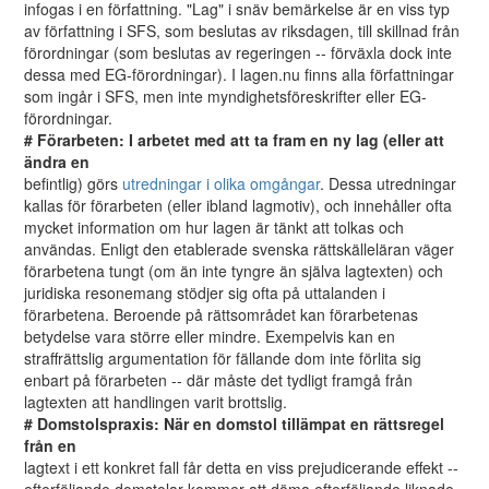
infogas i en författning. "Lag" i snäv bemärkelse är en viss typ
av författning i SFS, som beslutas av riksdagen, till skillnad från
förordningar (som beslutas av regeringen -- förväxla dock inte
dessa med EG-förordningar). I lagen.nu finns alla författningar
som ingår i SFS, men inte myndighetsföreskrifter eller EG-
förordningar.
# Förarbeten: I arbetet med att ta fram en ny lag (eller att
ändra en
befintlig) görs
utredningar i olika omgångar
. Dessa utredningar
kallas för förarbeten (eller ibland lagmotiv), och innehåller ofta
mycket information om hur lagen är tänkt att tolkas och
användas. Enligt den etablerade svenska rättskälleläran väger
förarbetena tungt (om än inte tyngre än själva lagtexten) och
juridiska resonemang stödjer sig ofta på uttalanden i
förarbetena. Beroende på rättsområdet kan förarbetenas
betydelse vara större eller mindre. Exempelvis kan en
straffrättslig argumentation för fällande dom inte förlita sig
enbart på förarbeten -- där måste det tydligt framgå från
lagtexten att handlingen varit brottslig.
# Domstolspraxis: När en domstol tillämpat en rättsregel
från en
lagtext i ett konkret fall får detta en viss prejudicerande effekt --