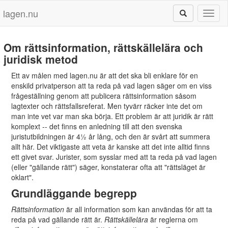
lagen.nu
Toggl
naviga
Om rättsinformation, rättskällelära och
juridisk metod
Ett av målen med lagen.nu är att det ska bli enklare för en
enskild privatperson att ta reda på vad lagen säger om en viss
frågeställning genom att publicera rättsinformation såsom
lagtexter och rättsfallsreferat. Men tyvärr räcker inte det om
man inte vet var man ska börja. Ett problem är att juridik är rätt
komplext -- det finns en anledning till att den svenska
juristutbildningen är 4½ år lång, och den är svårt att summera
allt här. Det viktigaste att veta är kanske att det inte alltid finns
ett givet svar. Jurister, som sysslar med att ta reda på vad lagen
(eller "gällande rätt") säger, konstaterar ofta att "rättsläget är
oklart".
Grundläggande begrepp
Rättsinformation
är all information som kan användas för att ta
reda på vad gällande rätt är.
Rättskällelära
är reglerna om