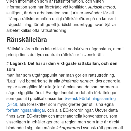
vilken information som är rättsinformation, och vilken
information som har företräde vid konflikter.
Juridisk metod
,
slutligen, är den arbetsmetod som jurister använder för att
tillämpa rättsinformation enligt rättskälleläran på en konkret
frågeställning, för att ge ett juridiskt underbyggt svar. Själva
arbetet kallas ofta rättsutredning.
Rättskällelära
Rättskälleläran finns inte officiellt nedskriven någonstans, men i
princip finns det fyra centrala rättskällor i svensk rätt:
# Lagtext: Det här är den viktigaste rättskällan, och den
som
man har som utgångspunkt när man gör en rättsutredning.
"Lag" i vid bemärkelse är alla
bindande normer
, dvs generella
regler som gäller för alla (eller åtminstone de som normerna
säger sig gälla för). I Sverige innefattar det alla författningar
som ges ut i publikationsserien
Svensk Författningssamling
(SFS)
, alla föreskrifter som myndigheter ger ut i sina egna
författningssamlingar
, och alla EG-förordningar. Utöver detta
finns även EG-direktiv och internationella konventioner, som
visserligen innehåller generella regler, men som inte är direkt
bindande i sig, utan måste
inkorporeras
i svensk rätt genom att