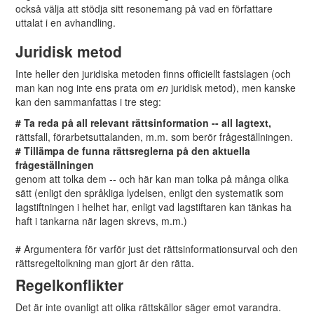
också välja att stödja sitt resonemang på vad en författare
uttalat i en avhandling.
Juridisk metod
Inte heller den juridiska metoden finns officiellt fastslagen (och
man kan nog inte ens prata om
en
juridisk metod), men kanske
kan den sammanfattas i tre steg:
# Ta reda på all relevant rättsinformation -- all lagtext,
rättsfall, förarbetsuttalanden, m.m. som berör frågeställningen.
# Tillämpa de funna rättsreglerna på den aktuella
frågeställningen
genom att tolka dem -- och här kan man tolka på många olika
sätt (enligt den språkliga lydelsen, enligt den systematik som
lagstiftningen i helhet har, enligt vad lagstiftaren kan tänkas ha
haft i tankarna när lagen skrevs, m.m.)
# Argumentera för varför just det rättsinformationsurval och den
rättsregeltolkning man gjort är den rätta.
Regelkonflikter
Det är inte ovanligt att olika rättskällor säger emot varandra.