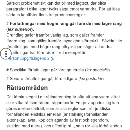
Särskilt problematiskt kan det bli med lagtext, där olika
paragrafer i olika lagar tycks säga emot varandra. För att lösa
sådana konflikter finns tre predecensregler:
# Författningar med högre rang går före de med lägre rang
(
lex superior
):
Grundlag gäller framför vanlig lag, som gäller framför
förordning, som gäller framför myndighetsföreskrift. Såvida inte
författningen med högre rang uttryckligen säger att andra
författningar har företräde -- ett exempel är
Personuppgiftslagens 2 §
.
# Specifika författningar går före generella (
lex specialis
)
# Senare författningar går före tidigare (
lex posterior
)
Rättsområden
Det första steget i en rättsutredning är ofta att analysera vilket
eller vilka rättsområden frågan berör. En grov uppdelning kan
göras mellan civilrätt, som är alla regler som rör juridiska
förhållanden enskilda emellan (anställningsförhållanden,
äktenskap, avtal, köp och ägande av fast och egendom,
skulder, med mera), och offentlig rätt, som rör alla förhållanden