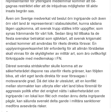
representanter för ytterligare medlemmar kommer att be­
gagnas restriktivt eller att de inbjudnas möjligheter till aktiv
insats begrän­ sas.
Även om Sverige medverkat vid beslut örn ingripande och även
örn vårt land är representerat i stabsutskottet, kunna sådana
lägen uppkomma, att svensk trupp ställes inför uppgifter, som
synas främmande för vårt folk. Sedan lång tid tillbaka lia de
flesta svenskar betraktat som självklart, att svensk krigsmakt
endast kommer att användas för rikets direkta försvar. En
upplysningsverksamhet blir erforderlig för alt allmän förståelse
skall vinnas för de skyldigheter av militär art, som äro ovillkorligt
förknippade med medlemskap i FN.
Därest svenska stridskrafter skulle komma att av
säkerhetsrådet dispone­ ras utanför rikets gränser, kan följden
bliva, att vårt eget lands direkta för­ svar försvagas i
motsvarande grad. Då det icke är uteslutet, att en konflikt
mellan stormakter kan utbryta eller vårt land bliva föremål för
aggressiv politik efter det enighet nåtts i säkerhetsrådet om
ingripande i en lokal kon­ flikt och medan ännu detta ingripande
pågår, kan sålunda svenskt delta­ gande i militära sanktioner
medföra avsevärda risker.