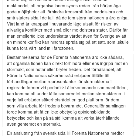
maktmedel, att organisationen synes redan från början äga
goda möjligheter att förhindra fredsbrott från medelstora och
små staters sida i de fall, då de fem stora nationerna äro eniga.
Vårt land är knappast i nuvarande läge utsatt för risken av
allvarliga konflikter med små eller me­ delstora stater. Därför får
man emellertid icke underskatta värdet även för Sverige av att
en mindre konflikt kan hindras sprida sig på ett sätt, som .skulle
kunna föra vårt Iand in i farozonen.
Bestämmelserna för de Förenta Nationerna äro icke sådana,
att organisa­ tionen kan direkt förhindra eller ens ingripa mot en
stormakt, som hotar eller bryter freden. Det förhållandet, att
Förenta Nationernas säkerhetsråd erbjuder tillfälle till
förhandlingar mellan representanter för stormakterna i
reglerade former vid periodiskt återkommande sammanträden,
kan komma att under­ lätta samarbetet mellan stormakterna. 1
varje fall erbjuder säkerhetsrådet en god plattform för dem,
sorn vilja arbeta för fredens bevarande. Generalför­ samlingen
torde komma att få en icke obetydlig opinionsbildande
betydelse och kan på sä sidi komma alt verka återhållande
även gentemot en stormakt.
En anslutning från svensk sida lill Förenta Nationerna medför