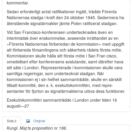
kommentar.
Sedan erforderligt antal ratifikationer ingått, trädde Förenta
Nationernas stadga i kraft den 24 oktober 1945. Sedermera ha
återstående signatärmakter jämte Polen ratificerat stadgan.
Vid San Francisco-konferensen undertecknades även en
interimistisk över­ enskommelse, avseende inrättandet av en
»Förenta Nationernas förberedan­ de kommission» med uppgift
att förbereda församlingens och säkerhets­ rådets första möte.
Kommissionen skulle hålla sitt första möte i San Fran­ cisco,
omedelbart efter konferensens avslutande, samt därefter hava
sitt säte i London. Representerade i kommissionen skulle vara
samtliga regeringar, som undertecknat stadgan. När
kommissionen ej i sin helhet sammanträdde, skulle en särskilt
tillsatt kommitté, den s. k. exekutivkommittén, med repre­
sentanter för fjorton av signatärmakterna utöva dess funktioner.
Exekutivkommittén sammanträdde i London under tiden 16
augusti—27
Sida 3
Original
Kungl. Maj:ts proposition nr 196.