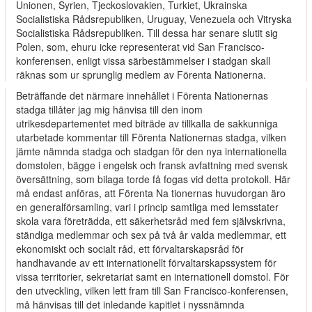
Unionen, Syrien, Tjeckoslovakien, Turkiet, Ukrainska
Socialistiska Rådsrepubliken, Uruguay, Venezuela och Vitryska
Socialistiska Rådsrepubliken. Till dessa har senare slutit sig
Polen, som, ehuru icke representerat vid San Francisco-
konferensen, enligt vissa särbestämmelser i stadgan skall
räknas som ur­ sprunglig medlem av Förenta Nationerna.
Beträffande det närmare innehållet i Förenta Nationernas
stadga tillåter jag mig hänvisa till den inom
utrikesdepartementet med biträde av tillkalla­ de sakkunniga
utarbetade kommentar till Förenta Nationernas stadga, vilken
jämte nämnda stadga och stadgan för den nya internationella
domstolen, bägge i engelsk och fransk avfattning med svensk
översättning, som bilaga torde få fogas vid detta protokoll. Här
må endast anföras, att Förenta Na­ tionernas huvudorgan äro
en generalförsamling, vari i princip samtliga med­ lemsstater
skola vara företrädda, ett säkerhetsråd med fem självskrivna,
ständiga medlemmar och sex på två år valda medlemmar, ett
ekonomiskt och socialt råd, ett förvaltarskapsråd för
handhavande av ett internationellt förvaltarskapssystem för
vissa territorier, sekretariat samt en internationell domstol. För
den utveckling, vilken lett fram till San Francisco-konferensen,
må hänvisas till det inledande kapitlet i nyssnämnda