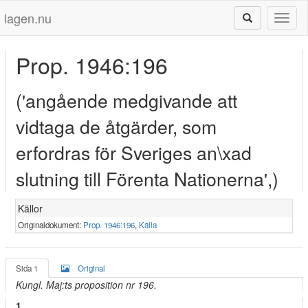
lagen.nu
Toggl
naviga
Prop. 1946:196
('angående medgivande att
vidtaga de åtgärder, som
erfordras för Sveriges an\xad
slutning till Förenta Nationerna',)
Källor
Originaldokument:
Prop. 1946:196
,
Källa
Sida 1
Original
Kungl. Maj:ts proposition nr 196.
1