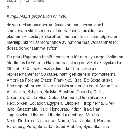
Sida 2
Original
2
Kungl. Maj:ts proposition nr 196.
delser mellan nationerna, åstadkomma internationell
samverkan vid lösande av internationella problem av
ekonomisk, social, kulturell och humanitär art samt utgöra en
medelpunkt för samordnande av nationernas verksamhet för
dessa gemensamma syften.
De grundläggande bestämmelserna för den nya organisationen
återfinnas i »Förenta Nationernas stadga», vilket aktstycke den
26 juni 1945 under­ tecknades i San Francisco av
representanter för 50 stater, nämligen de fem stormakterna
Amerikas Förenta Stater, Frankrike, Kina, De Socialistiska
Rådsrepublikernas Union och Storbritannien samt Argentina,
Australien, Bel­ gien, Bolivia, Brasilien, Canada, Chile,
Colombia, Costa Rica, Cuba, Danmark, Dominikanska
Republiken, Ecuador, Egypten, Etiopien, Filippinerna, Grek­
land, Guatemala, Haiti, Honduras, Indien, Irak, Iran,
Jugoslavien, Libanon, Liberia, Luxemburg, Mexico,
Nederländerna, Nicaragua, Norge, Nya Zeeland, Panama,
Paraguay, Peru, Salvador, Saud-Arabien, Sydafrikanska