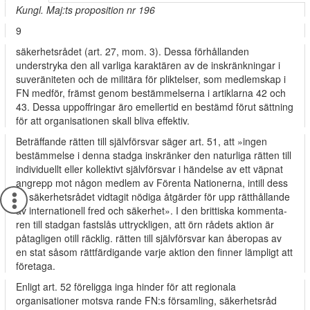
Kungl. Maj:ts proposition nr 196
9
säkerhetsrådet (art. 27, mom. 3). Dessa förhållanden
understryka den all­ varliga karaktären av de inskränkningar i
suveräniteten och de militära för­ pliktelser, som medlemskap i
FN medför, främst genom bestämmelserna i artiklarna 42 och
43. Dessa uppoffringar äro emellertid en bestämd förut­ sättning
för att organisationen skall bliva effektiv.
Beträffande rätten till självförsvar säger art. 51, att »ingen
bestämmelse i denna stadga inskränker den naturliga rätten till
individuellt eller kollektivt självförsvar i händelse av ett väpnat
angrepp mot någon medlem av Förenta Nationerna, intill dess
alt säkerhetsrådet vidtagit nödiga åtgärder för upp­ rätthållande
av internationell fred och säkerhet». I den brittiska kommenta­
ren till stadgan fastslås uttryckligen, att örn rådets aktion är
påtagligen otill­ räcklig. rätten till självförsvar kan åberopas av
en stat såsom rättfärdigande varje aktion den finner lämpligt att
företaga.
Enligt art. 52 föreligga inga hinder för att regionala
organisationer motsva­ rande FN:s församling, säkerhetsråd