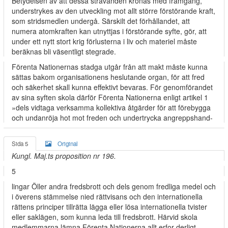
Betydelsen av att dessa strävanden krönas med framgång,
understrykes av den utveckling mot allt större förstörande kraft,
som stridsmedlen undergå. Särskilt det förhållandet, att
numera atomkraften kan utnyttjas i förstörande syfte, gör, att
under ett nytt stort krig förlusterna i liv och materiel måste
beräknas bli väsentligt stegrade.
Förenta Nationernas stadga utgår från att makt måste kunna
sättas bakom organisationens heslutande organ, för att fred
och säkerhet skall kunna effektivt bevaras. För genomförandet
av sina syften skola därför Förenta Nationerna enligt artikel 1
»dels vidtaga verksamma kollektiva åtgärder för att förebygga
och undanröja hot mot freden och undertrycka angreppshand-
Sida 5
Original
Kungl. Maj.ts proposition nr 196.
5
lingar Öller andra fredsbrott och dels genom fredliga medel och
i överens­ stämmelse nied rättvisans och den internationella
rättens principer tillrätta­ lägga eller lösa internationella tvister
eller saklägen, som kunna leda till fredsbrott. Härvid skola
medlemmarna lämna Förenta Nationerna allt erfor­ derligt