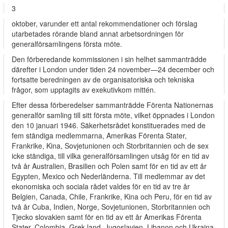
3
oktober, varunder ett antal rekommendationer och förslag
utarbetades rörande bland annat arbetsordningen för
generalförsamlingens första möte.
Den förberedande kommissionen i sin helhet sammanträdde
därefter i London under tiden 24 november—24 december och
fortsatte beredningen av de organisatoriska och tekniska
frågor, som upptagits av exekutivkom­ mittén.
Efter dessa förberedelser sammanträdde Förenta Nationernas
generalför­ samling till sitt första möte, vilket öppnades i London
den 10 januari 1946. Säkerhetsrådet konstituerades med de
fem ständiga medlemmarna, Amerikas Förenta Stater,
Frankrike, Kina, Sovjetunionen och Storbritannien och de sex
icke ständiga, till vilka generalförsamlingen utsåg för en tid av
två år Australien, Brasilien och Polen samt för en tid av ett år
Egypten, Mexico och Nederländerna. Till medlemmar av det
ekonomiska och sociala rådet valdes för en tid av tre år
Belgien, Canada, Chile, Frankrike, Kina och Peru, för en tid av
två år Cuba, Indien, Norge, Sovjetunionen, Storbritannien och
Tjecko­ slovakien samt för en tid av ett år Amerikas Förenta
Stater, Colombia, Grek­ land, Jugoslavien, Libanon och Ukraina.