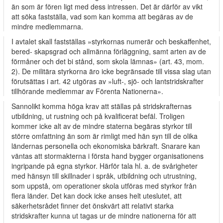
än som är fören­ ligt med dess intressen. Det är därför av vikt
att söka fastställa, vad som kan komma att begäras av de
mindre medlemmarna.
I avtalet skall fastställas »styrkornas numerär och beskaffenhet,
bered- skapsgrad och allmänna förläggning, samt arten av de
förmåner och det bi­ stånd, som skola lämnas» (art. 43, mom.
2). De militära styrkorna äro icke begränsade till vissa slag utan
förutsättas i art. 42 utgöras av »luft-, sjö- och lantstridskrafter
tillhörande medlemmar av Förenta Nationerna».
Sannolikt komma höga krav att ställas på stridskrafternas
utbildning, ut­ rustning och på kvalificerat befäl. Troligen
kommer icke alt av de mindre staterna begäras styrkor till
större omfattning än som är rimligt med hän­ syn till de olika
ländernas personella och ekonomiska bärkraft. Snarare kan
väntas att stormakterna i första hand bygger organisationens
ingripande på egna styrkor. Härför tala hl. a. de svårigheter
med hänsyn till skillnader i språk, utbildning och utrustning,
som uppstå, om operationer skola utföras med styrkor från
flera länder. Det kan dock icke anses helt uteslutet, att
säkerhetsrådet finner det önskvärt att relativt starka
stridskrafter kunna ut­ tagas ur de mindre nationerna för att