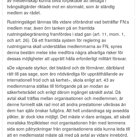
av medlemskap kunna bliva förpliktade att deltaga i
tvångsåtgärder riktade mot en stormakt, som är ständig
medlem av rådet.
Rustningsläget lämnas tills vidare oförändrat vad beträffar FN:s
medlem­ mar, även örn tanken på en framtida
rustningsbegränsning framfördes i stad­ gan (art. 11, mom. 1,
och art. 26). Då ett framtida system för reglering av
rustningarna skall underställas medlemmarna av FN, synes
denna bestäm­ melse icke medföra några allvarliga risker för
dessas möjligheter att upprätt­ hålla erforderligt militärt försvar.
sDe väpnade styrkor, det bistånd och de förmåner, däribland
rätt till pas­ sage, som äro nödvändiga för upprätthållande av
internationell frod och sä­ kerhet», skola enligt art. 43 av
medlemmarna ställas till förfogande på an­ modan av
säkerhetsrådet och enligt därom ingånget särskilt avtal. Då
avtal skall träffas mellan organisationen och medlemmen, är
denne formellt säk­ rad mot att andra prestationer utkrävas än
dem han själv önskar fullgöra. Att helt undandraga sig avsedda
plikter, är dock icke möjligt. Det mäste vi­ dare antagas, att såväl
moraliska förpliktelser mot organisationen från med­ lemmens
sida som påtryckningar från organisationens sida kunna leda till
att en medlemsstat måste gå med på avtal av vidare innebörd,