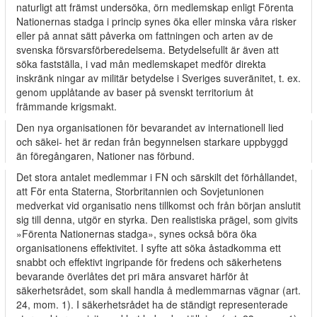
naturligt att främst undersöka, örn medlemskap enligt Förenta
Nationernas stadga i princip synes öka eller minska våra risker
eller på annat sätt påverka om­ fattningen och arten av de
svenska försvarsförberedelsema. Betydelsefullt är även att
söka fastställa, i vad mån medlemskapet medför direkta
inskränk­ ningar av militär betydelse i Sveriges suveränitet, t. ex.
genom upplåtande av baser på svenskt territorium åt
främmande krigsmakt.
Den nya organisationen för bevarandet av internationell lied
och säkei- het är redan från begynnelsen starkare uppbyggd
än föregångaren, Nationer­ nas förbund.
Det stora antalet medlemmar i FN och särskilt det förhållandet,
att För­ enta Staterna, Storbritannien och Sovjetunionen
medverkat vid organisatio­ nens tillkomst och från början anslutit
sig till denna, utgör en styrka. Den realistiska prägel, som givits
»Förenta Nationernas stadga», synes också böra öka
organisationens effektivitet. I syfte att söka åstadkomma ett
snabbt och effektivt ingripande för fredens och säkerhetens
bevarande överlåtes det pri­ mära ansvaret härför åt
säkerhetsrådet, som skall handla å medlemmarnas vägnar (art.
24, mom. 1). I säkerhetsrådet ha de ständigt representerade