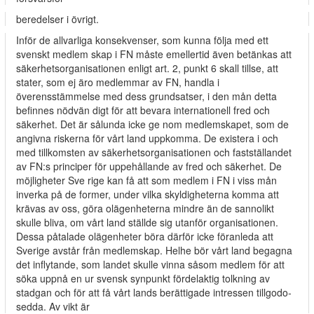
beredelser i övrigt.
Inför de allvarliga konsekvenser, som kunna följa med ett
svenskt medlem­ skap i FN måste emellertid även betänkas att
säkerhetsorganisationen enligt art. 2, punkt 6 skall tillse, att
stater, som ej äro medlemmar av FN, handla i
överensstämmelse med dess grundsatser, i den mån detta
befinnes nödvän­ digt för att bevara internationell fred och
säkerhet. Det är sålunda icke ge­ nom medlemskapet, som de
angivna riskerna för vårt land uppkomma. De existera i och
med tillkomsten av säkerhetsorganisationen och fastställandet
av FN:s principer för uppehållande av fred och säkerhet. De
möjligheter Sve­ rige kan få att som medlem i FN i viss mån
inverka på de former, under vilka skyldigheterna komma att
krävas av oss, göra olägenheterna mindre än de sannolikt
skulle bliva, om vårt land ställde sig utanför organisationen.
Dessa påtalade olägenheter böra därför icke föranleda att
Sverige avstår från medlemskap. Helhe bör vårt land begagna
det inflytande, som landet skulle vinna såsom medlem för att
söka uppnå en ur svensk synpunkt fördelaktig tolkning av
stadgan och för att få vårt lands berättigade intressen tillgodo­
sedda. Av vikt är