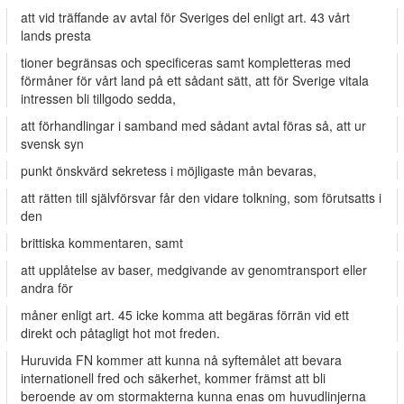
att vid träffande av avtal för Sveriges del enligt art. 43 vårt
lands presta­
tioner begränsas och specificeras samt kompletteras med
förmåner för vårt land på ett sådant sätt, att för Sverige vitala
intressen bli tillgodo­ sedda,
att förhandlingar i samband med sådant avtal föras så, att ur
svensk syn­
punkt önskvärd sekretess i möjligaste mån bevaras,
att rätten till självförsvar får den vidare tolkning, som förutsatts i
den
brittiska kommentaren, samt
att upplåtelse av baser, medgivande av genomtransport eller
andra för­
måner enligt art. 45 icke komma att begäras förrän vid ett
direkt och påtagligt hot mot freden.
Huruvida FN kommer att kunna nå syftemålet att bevara
internationell fred och säkerhet, kommer främst att bli
beroende av om stormakterna kunna enas om huvudlinjerna