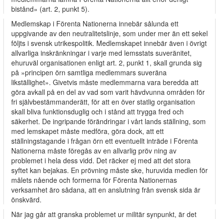
bistånd» (art. 2, punkt 5).
Medlemskap i Förenta Nationerna innebär sålunda ett
uppgivande av den neutralitetslinje, som under mer än ett sekel
följts i svensk utrikespolitik. Medlemskapet innebär även i övrigt
allvarliga inskränkningar i varje med­ lemsstats suveränitet,
ehuruväl organisationen enligt art. 2, punkt 1, skall grunda sig
på »principen örn samtliga medlemmars suveräna
likställighet». Givetvis måste medlemmarna vara beredda att
göra avkall på en del av vad som varit hävdvunna områden för
fri självbestämmanderätt, för att en över­ statlig organisation
skall bliva funktionsduglig och i stånd att trygga fred och
säkerhet. De ingripande förändringar i vårt lands ställning, som
med­ lemskapet måste medföra, göra dock, att ett
ställningstagande i frågan örn ett eventuellt inträde i Förenta
Nationerna måste föregås av en allvarlig pröv­ ning av
problemet i hela dess vidd. Det räcker ej med att det stora
syftet kan bejakas. En prövning måste ske, huruvida medlen för
målets nående och formerna för Förenta Nationernas
verksamhet äro sådana, att en anslutning från svensk sida är
önskvärd.
När jag går att granska problemet ur militär synpunkt, är det