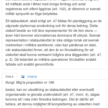
43 träffade avtal i likhet med övriga fördrag och avtal
registreras och offent­ liggöras (art. 102), är däremot ur svensk
militär synpunkt av föga betydelse.
Etl slabsulskott .skall enligt art. 47 bildas för planläggning av de
väpnade styrkornas användning och för deras ledning. Detta
utskott består av mili­ tära representanter för de fem stora —
även häri kommer stormakternas dominans till uttryck. Svensk
representation i stabsutskottet är icke obliga­ torisk vid svensk
medverkan i militära sanktioner, utan kan påräknas en­ dast,
när stabsutskottet finner, att den är en förutsättning för att
utskottet skall kunna verksamt fullgöra sina åligganden (art. 47,
p. 2). Då ledandet av militära operationer förutsätter snabbt
fattade och snabbt genomförda
Sida 8
Original
Kungl. Maj:ts proposition nr 196.
beslut, kan en utsvällning av stabsutskottet eller eventuellt
organiserade re­ gionala underulskott (art. 47, mom. 4), sägas
komma att i viss mån försvåra ledningen. Det är därför att
befara, att denna möjlighet till komplettering av utskotten med