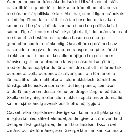
Även en anmodan från säkerhetsrådet till vårt land att ställa
baser till för­ fogande för stridskrafter från ett annat land kan
medföra militärpolitiska risker. Man har, som tidigare påpekats
anledning förmoda, att rätt till sådan basering endast kan
komma att begäras i direkt samband med en politisk kris. I
sådant läge är emellertid vår skyldighet att, i den mån vårt avtal
med rådet så bestämmer, upplåta baser och medge
genomtransporter ofrånkomlig. Oavsett örn upplåtande av
baser eller medgivande av genomtransport begäres först i
direkt samband med en kris eller möjligen tidigare under
hänvisning till mera allmänna krav på säkerhetsåtgärder,
medför deras uppfyllande för en mindre stat ett militärpolitiskt
beroende. Detta beroende är allvarligast, om förmånerna
lämnas till en stormakt eller ett stormaktsblock. Särskilt be­
tänkliga bli konsekvenserna örn det ingripande, som skall
underlättas genom dessa förmåner, drager långt ut på tiden.
Skulle en brytning mellan stor­ makter uppstå under denna tid,
kan en självständig svensk politik bli omöj­ liggjord.
Oavsett vilka förpliktelser Sverige kan komma att påtaga sig
enligt avtal nied säkerhetsrådet, är det givet att. örn vårt land
deltager i tvångsåtgärder, den militära insatsen liksom det
bistånd och de förmåner, som Sverige läm­ nar, kan komma att