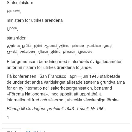
Statsministern
ansson
H
,
ministern för utrikes ärendena
ndén
U
,
statsråden
igforss
öller
köld
uensel
jöres
rlander
anielson
ougt
W
, M
, S
, Q
, G
, E
, D
, V
,
yrdal
etterberg
ilsson
träng
ricsson
ossberg
M
, Z
, N
, S
, E
, M
.
Efter gemensam beredning med statsrådets övriga ledamöter
anför mi­ nistern för utrikes ärendena följande.
På konferensen i San Francisco i april—juni 1945 utarbetade
de under det andra världskriget allierade staterna grundvalarna
för en ny internatio­ nell säkerhetsorganisation, benämnd
»Förenta Nationerna», med uppgift att upprätthålla
internationell fred och säkerhet, utveckla vänskapliga förbin-
Bihang till riksdagens protokoll 1946. 1 sunil. Nr 196.
1