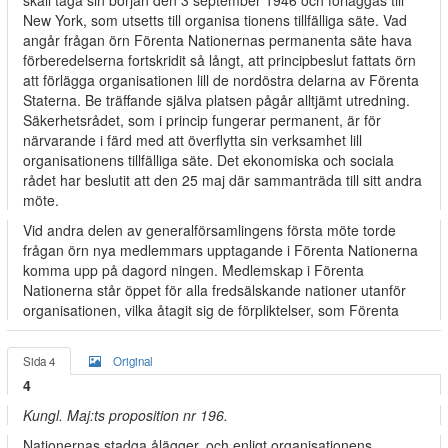
skall taga sin början den 3 september 1946 och förläggas till
New York, som utsetts till organisa­ tionens tillfälliga säte. Vad
angår frågan örn Förenta Nationernas permanenta säte hava
förberedelserna fortskridit så långt, att principbeslut fattats örn
att förlägga organisationen lill de nordöstra delarna av Förenta
Staterna. Be­ träffande själva platsen pågår alltjämt utredning.
Säkerhetsrådet, som i princip fungerar permanent, är för
närvarande i färd med att överflytta sin verksamhet lill
organisationens tillfälliga säte. Det ekonomiska och sociala
rådet har beslutit att den 25 maj där sammanträda till sitt andra
möte.
Vid andra delen av generalförsamlingens första möte torde
frågan örn nya medlemmars upptagande i Förenta Nationerna
komma upp på dagord­ ningen. Medlemskap i Förenta
Nationerna står öppet för alla fredsälskande nationer utanför
organisationen, vilka åtagit sig de förpliktelser, som Förenta
Sida 4
Original
4
Kungl. Maj:ts proposition nr 196.
Nationernas stadga ålägger, och enligt organisationens