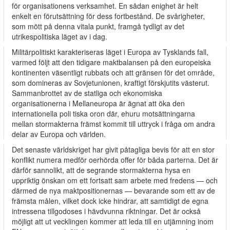
för organisationens verksamhet. En sådan enighet är helt
enkelt en förutsättning för dess fortbestånd. De svårigheter,
som mött på denna vitala punkt, framgå tydligt av det
utrikespolitiska läget av i dag.
Militärpolitiskt karakteriseras läget i Europa av Tysklands fall,
varmed följt att den tidigare maktbalansen på den europeiska
kontinenten väsentligt rubbats och att gränsen för det område,
som domineras av Sovjetunionen, kraftigt förskjutits västerut.
Sammanbrottet av de statliga och ekonomiska
organisationerna i Mellaneuropa är ägnat att öka den
internationella poli­ tiska oron där, ehuru motsättningarna
mellan stormakterna främst kommit till uttryck i fråga om andra
delar av Europa och världen.
Det senaste världskriget har givit påtagliga bevis för att en stor
konflikt numera medför oerhörda offer för båda parterna. Det är
därför sannolikt, att de segrande stormakterna hysa en
uppriktig önskan om ett fortsatt sam­ arbete med fredens — och
därmed de nya maktpositionernas — bevarande som ett av de
främsta målen, vilket dock icke hindrar, att samtidigt de egna
intressena tillgodoses i hävdvunna riktningar. Det är också
möjligt att ut­ vecklingen kommer att leda till en utjämning inom