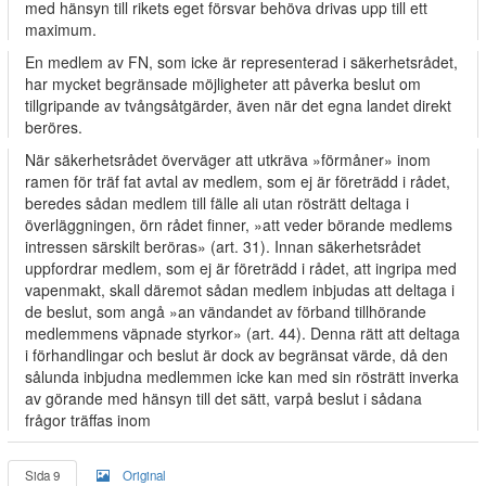
med hänsyn till rikets eget försvar behöva drivas upp till ett
maximum.
En medlem av FN, som icke är representerad i säkerhetsrådet,
har mycket begränsade möjligheter att påverka beslut om
tillgripande av tvångsåtgärder, även när det egna landet direkt
beröres.
När säkerhetsrådet överväger att utkräva »förmåner» inom
ramen för träf­ fat avtal av medlem, som ej är företrädd i rådet,
beredes sådan medlem till­ fälle ali utan rösträtt deltaga i
överläggningen, örn rådet finner, »att veder­ börande medlems
intressen särskilt beröras» (art. 31). Innan säkerhetsrådet
uppfordrar medlem, som ej är företrädd i rådet, att ingripa med
vapenmakt, skall däremot sådan medlem inbjudas att deltaga i
de beslut, som angå »an­ vändandet av förband tillhörande
medlemmens väpnade styrkor» (art. 44). Denna rätt att deltaga
i förhandlingar och beslut är dock av begränsat värde, då den
sålunda inbjudna medlemmen icke kan med sin rösträtt inverka
av­ görande med hänsyn till det sätt, varpå beslut i sådana
frågor träffas inom
Sida 9
Original