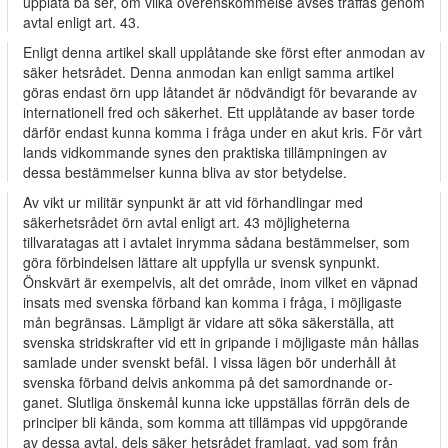
upplåta ba­ ser, om vilka överenskommelse avses träffas genom
avtal enligt art. 43.
Enligt denna artikel skall upplåtande ske först efter anmodan av
säker­ hetsrådet. Denna anmodan kan enligt samma artikel
göras endast örn upp­ låtandet är nödvändigt för bevarande av
internationell fred och säkerhet. Ett upplåtande av baser torde
därför endast kunna komma i fråga under en akut kris. För vårt
lands vidkommande synes den praktiska tillämpningen av
dessa bestämmelser kunna bliva av stor betydelse.
Av vikt ur militär synpunkt är att vid förhandlingar med
säkerhetsrådet örn avtal enligt art. 43 möjligheterna
tillvaratagas att i avtalet inrymma sådana bestämmelser, som
göra förbindelsen lättare alt uppfylla ur svensk synpunkt.
Önskvärt är exempelvis, alt det område, inom vilket en väpnad
insats med svenska förband kan komma i fråga, i möjligaste
mån begränsas. Lämpligt är vidare att söka säkerställa, att
svenska stridskrafter vid ett in­ gripande i möjligaste mån hållas
samlade under svenskt befäl. I vissa lägen bör underhåll åt
svenska förband delvis ankomma på det samordnande or­
ganet. Slutliga önskemål kunna icke uppställas förrän dels de
principer bli kända, som komma att tillämpas vid uppgörande
av dessa avtal, dels säker­ hetsrådet framlagt, vad som från