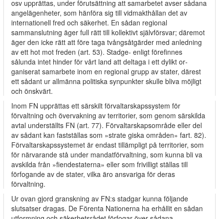
osv upprättas, under förutsättning att samarbetet avser sådana
angelägenheter, som hänföra sig till vidmakthållan­ det av
internationell fred och säkerhet. En sådan regional
sammanslutning äger full rätt till kollektivt självförsvar; däremot
äger den icke rätt att före­ taga tvångsåtgärder med anledning
av ett hot mot freden (art. 53). Stadge- enligt förefinnes
sålunda intet hinder för vårt land att deltaga i ett dylikt or­
ganiserat samarbete inom en regional grupp av stater, därest
ett sådant ur allmänna politiska synpunkter skulle bliva möjligt
och önskvärt.
Inom FN upprättas ett särskilt förvaltarskapssystem för
förvaltning och övervakning av territorier, som genom särskilda
avtal underställts FN (art. 77). Förvaltarskapsområde eller del
av sådant kan fastställas som »strate­ giska områden» fart. 82).
Förvaltarskapssystemet är endast tillämpligt på territorier, som
för närvarande stå under mandatförvaltning, som kunna bli­ va
avskilda från »fiendestaterna» eller som frivilligt ställas till
förfogande av de stater, vilka äro ansvariga för deras
förvaltning.
Ur ovan gjord granskning av FN:s stadgar kunna följande
slutsatser dragas. De Förenta Nationerna ha erhållit en sådan
utformning och säkerhetsrådet förfogar över sådana