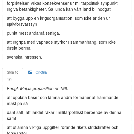
förpliktelser, vilkas konsekvenser ur militärpolitisk synpunkt
ingiva betänkligheter. Så­ lunda kan vårt Iand bli nödgat
att bygga upp en krigsorganisation, som icke är den ur
självförsvarssyn­
punkt mest ändamålsenliga,
att ingripa med väpnade styrkor i sammanhang, sorn icke
direkt berina
svenska intressen.
Sida 10
Original
10
Kungl. Maj:ts proposition nr 196.
att upplåta baser och lämna andra förmåner åt främmande
makt på så­
dant sätt, att landet råkar i militärpolitiskt beroende av denna,
samt
att utlämna viktiga uppgifter rörande rikets stridskrafter och
försvarsför-