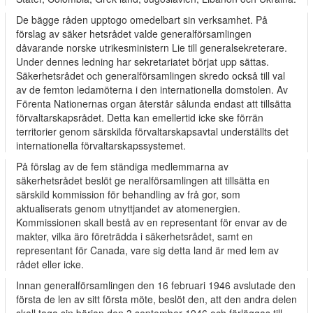
De bägge råden upptogo omedelbart sin verksamhet. På
förslag av säker­ hetsrådet valde generalförsamlingen
dåvarande norske utrikesministern Lie till generalsekreterare.
Under dennes ledning har sekretariatet börjat upp­ sättas.
Säkerhetsrådet och generalförsamlingen skredo också till val
av de femton ledamöterna i den internationella domstolen. Av
Förenta Nationernas organ återstår sålunda endast att tillsätta
förvaltarskapsrådet. Detta kan emellertid icke ske förrän
territorier genom särskilda förvaltarskapsavtal underställts det
internationella förvaltarskapssystemet.
På förslag av de fem ständiga medlemmarna av
säkerhetsrådet beslöt ge­ neralförsamlingen att tillsätta en
särskild kommission för behandling av frå­ gor, som
aktualiserats genom utnyttjandet av atomenergien.
Kommissionen skall bestå av en representant för envar av de
makter, vilka äro företrädda i säkerhetsrådet, samt en
representant för Canada, vare sig detta land är med­ lem av
rådet eller icke.
Innan generalförsamlingen den 16 februari 1946 avslutade den
första de­ len av sitt första möte, beslöt den, att den andra delen