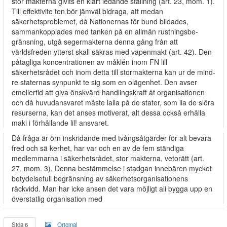
stor­ makterna givits en klart ledande ställning (art. 23, mom. 1).
Till effektivite­ ten bör jämväl bidraga, att medan
säkerhetsproblemet, då Nationernas för­ bund bildades,
sammankopplades med tanken på en allmän rustningsbe-
gränsning, utgå segermakterna denna gång från att
världsfreden ytterst skall säkras med vapenmakt (art. 42). Den
påtagliga koncentrationen av måklén inom FN lill
säkerhetsrådet och inom detta till stormakterna kan ur de mind­
re staternas synpunkt te sig som en olägenhet. Den avser
emellertid att giva önskvärd handlingskraft åt organisationen
och då huvudansvaret måste lalla på de stater, som lia de slöra
resurserna, kan det anses motiverat, alt dessa också erhålla
maki i förhållande lil! ansvaret.
Då fråga är örn inskridande med tvångsåtgärder för alt bevara
fred och sä­ kerhet, har var och en av de fem ständiga
medlemmarna i säkerhetsrådet, stor­ makterna, vetorätt (art.
27, mom. 3). Denna bestämmelse i stadgan innebären mycket
betydelsefull begränsning av säkerhetsorganisationens
räckvidd. Man har icke ansen det vara möjligt ali bygga upp en
överstatlig organisation med
Sida 6
Original