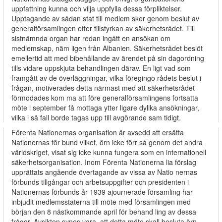
uppfattning kunna och vilja uppfylla dessa förpliktelser.
Upptagande av sådan stat till medlem sker genom beslut av
generalförsamlingen efter tillstyrkan av säkerhetsrådet. Till
sistnämnda organ har redan ingått en ansökan om
medlemskap, näm­ ligen från Albanien. Säkerhetsrådet beslöt
emellertid att med bibehållande av ärendet på sin dagordning
tills vidare uppskjuta behandlingen därav. En­ ligt vad som
framgått av de överläggningar, vilka föregingo rådets beslut i
frågan, motiverades detta närmast med att säkerhetsrådet
förmodades kom­ ma att före generalförsamlingens fortsatta
möte i september få mottaga ytter­ ligare dylika ansökningar,
vilka i så fall borde tagas upp till avgörande sam­ tidigt.
Förenta Nationernas organisation är avsedd att ersätta
Nationernas för­ bund vilket, örn icke förr så genom det andra
världskriget, visat sig icke kunna fungera som en internationell
säkerhetsorganisation. Inom Förenta Nationerna lia förslag
upprättats angående övertagande av vissa av Natio­ nernas
förbunds tillgångar och arbetsuppgifter och presidenten i
Nationernas förbunds år 1939 ajournerade församling har
inbjudit medlemsstaterna till möte med församlingen med
början den 8 nästkommande april för behand­ ling av dessa
frågor. Avsikten synes vara, att detta möte skall besluta örn