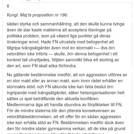
6
Kungl. Maj:ts proposition nr 196.
sådan styrka och sammanhållning, att den skulle kunna tvinga
även de star­ kaste makterna att acceptera lösningar på
politiska problem, som på väsent­ liga punkter gå deras
önskningar emot. Hade FN utrustats med befogenhet att
tillgripa tvångsåtgärder även mot en stormakt •— dvs örn
vetorätten icke införts — skulle, örn denna befogenhet i ett
konkret fall utnyttjades, följden sannolikt bliva ett storkrig av
den art, som FN skall söka förhindra.
Nu gällande bestämmelse medför, att om aggression utföres av
en stor­ makt eller av annan makt, som inom rådet erhåller en
stormakts stöd. och FN sålunda icke kan fatta beslut örn
ingripande med tvångsåtgärder, säker­ hetsorganisationen helt
sättes ur spel beträffande den aktuella konflikten.
Medlemmarna äga att handla obundna av förpliktelser till FN.
För de mindre staterna blir den yttersta konsekvensen av
vetorättsbestämmelsen, att ett offer för en sådan aggression
icke kan erhålla stöd av FN. Bestämmelsen medför dock även
den för mindre stater gynnsamma verkan, att de icke på grund