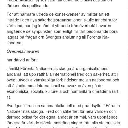
förbundets upplösande.
För att närmare utreda de konsekvenser av militär art ett
inträde i den nya säkerhetsorganisationen skulle innebära för
vårt land, har jag inhämtat yttrande från överbefälhavaren
angående de synpunkter, som enligt militärt bedömande böra
läggas på frågan örn Sveriges anslutning till Förenta Na­
tionerna.
Överbefälhavaren
har därvid anfört:
Jämlikt Förenta Nationernas stadga äro organisationens
ändamål att upp­ rätthålla internationell fred och säkerhet, att i
övrigt utveckla vänskapliga förbindelser mellan nationerna och
att åstadkomma internationell samverkan även på de
ekonomiska, sociala, kulturella och humanitära områdena (art.
1).
Sveriges intressen sammanfalla helt med grundsyftet i Förenta
Nationer­ nas stadga. Fred och säkerhet för hela världen och
därmed också för det egna landet är ett mål, vars uppnående
förvisso är värt de största ansträng­ ningar från alla staters sida.