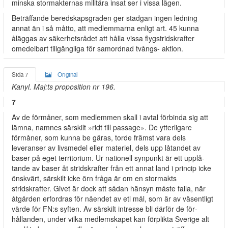
minska stormakternas militära insat­ ser i vissa lägen.
Beträffande beredskapsgraden ger stadgan ingen ledning
annat än i så måtto, att medlemmarna enligt art. 45 kunna
åläggas av säkerhetsrådet att hålla vissa flygstridskrafter
omedelbart tillgängliga för samordnad tvångs- aktion.
Sida 7
Original
Kanyl. Maj:ts proposition nr 196.
7
Av de förmåner, som medlemmen skall i avtal förbinda sig att
lämna, namnes särskilt »ridt till passage». De ytterligare
förmåner, som kunna be­ gäras, torde främst vara dels
leveranser av livsmedel eller materiel, dels upp­ låtandet av
baser på eget territorium. Ur nationell synpunkt är ett upplå­
tande av baser åt stridskrafter från ett annat land i princip icke
önskvärt, särskilt icke örn fråga är om en stormakts
stridskrafter. Givet är dock att sådan hänsyn måste falla, när
åtgärden erfordras för nåendet av etl mål, som är av väsentligt
värde för FN:s syften. Av särskilt intresse bli därför de för­
hållanden, under vilka medlemskapet kan förplikta Sverige alt