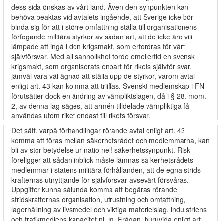
dess sida önskas av vårt land. Även den synpunkten kan
behöva beaktas vid avtalets ingående, att Sverige icke bör
binda sig för att i större omfattning ställa till organisationens
förfogande militära styrkor av sådan art, att de icke äro viii
lämpade att ingå i den krigsmakt, som erfordras för vårt
självförsvar. Med ali sannolikhet torde emellertid en svensk
krigsmakt, som organiserats enbart för rikets självför­ svar,
jämväl vara väl ägnad att ställa upp de styrkor, varom avtal
enligt art. 43 kan komma att triiffas. Svenskt medlemskap i FN
förutsätter dock en ändring av vämpliktslagen, då i § 28. mom.
2, av denna lag säges, att armén tilldelade värnpliktiga få
användas utom riket endast till rikets försvar.
Det sätt, varpå förhandlingar rörande avtal enligt art. 43
komma att föras mellan säkerhetsrådet och medlemmarna, kan
bli av stor betydelse ur natio­ nel! säkerhetssynpunkt. Risk
föreligger att sådan inblick måste lämnas sä­ kerhetsrådets
medlemmar i statens militära förhållanden, att de egna strids­
krafternas utnyttjande för självförsvar avsevärt försvåras.
Uppgifter kunna sålunda komma att begäras rörande
stridskrafternas organisation, utrustning och omfattning,
lagerhållning av livsmedel och viktiga materielslag, indu­ striens
och trafikmedlens kapacitet ni. m. Frågan, huruvida enligt art.