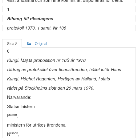
visst ändamål och som inte kommit att disponeras för detta.
1
Bihang till riksdagens
protokoll 1970. 1 samt. Nr 108
Sida 2
Original
0
Kungl. Maj.ts proposition nr 10S år 1970
Utdrag av protokollet över finansärenden, hållet inför Hans
Kungl. Höghet Regenten, Hertigen av Halland, i stats­
rådet på Stockholms slott den 20 mars 1970.
Närvarande:
Statsministern
alme
P
,
ministern för utrikes ärendena
ilsson
N
,