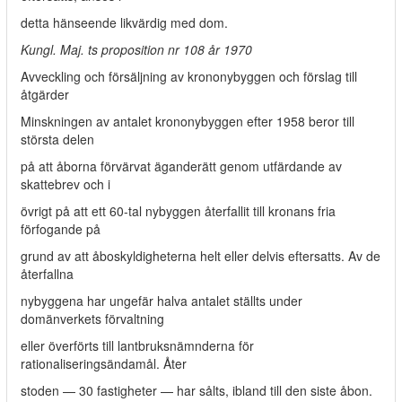
detta hänseende likvärdig med dom.
Kungl. Maj. ts proposition nr 108 år 1970
Avveckling och försäljning av krononybyggen och förslag till
åtgärder
Minskningen av antalet krononybyggen efter 1958 beror till
största delen
på att åborna förvärvat äganderätt genom utfärdande av
skattebrev och i
övrigt på att ett 60-tal nybyggen återfallit till kronans fria
förfogande på
grund av att åboskyldigheterna helt eller delvis eftersatts. Av de
återfallna
nybyggena har ungefär halva antalet ställts under
domänverkets förvaltning
eller överförts till lantbruksnämnderna för
rationaliseringsändamål. Åter­
stoden — 30 fastigheter — har sålts, ibland till den siste åbon.