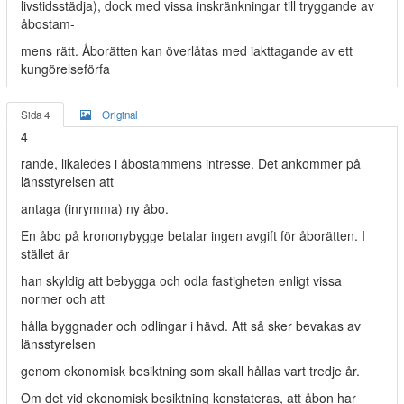
livstidsstädja), dock med vissa inskränkningar till tryggande av
åbostam-
mens rätt. Åborätten kan överlåtas med iakttagande av ett
kungörelseförfa­
Sida 4
Original
4
rande, likaledes i åbostammens intresse. Det ankommer på
länsstyrelsen att
antaga (inrymma) ny åbo.
En åbo på krononybygge betalar ingen avgift för åborätten. I
stället är
han skyldig att bebygga och odla fastigheten enligt vissa
normer och att
hålla byggnader och odlingar i hävd. Att så sker bevakas av
länsstyrelsen
genom ekonomisk besiktning som skall hållas vart tredje år.
Om det vid ekonomisk besiktning konstateras, att åbon har