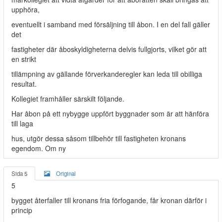
upphöra,
eventuellt i samband med försäljning till åbon. I en del fall gäller
det
fastigheter där åboskyldigheterna delvis fullgjorts, vilket gör att
en strikt
tillämpning av gällande förverkanderegler kan leda till obilliga
resultat.
Kollegiet framhåller särskilt följande.
Har åbon på ett nybygge uppfört byggnader som är att hänföra
till laga
hus, utgör dessa såsom tillbehör till fastigheten kronans
egendom. Om ny­
Sida 5
Original
5
bygget återfaller till kronans fria förfogande, får kronan därför i
princip