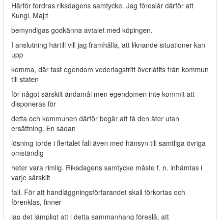
Härför fordras riksdagens samtycke. Jag föreslår därför att
Kungl. Maj:t
bemyndigas godkänna avtalet med köpingen.
I anslutning härtill vill jag framhålla, att liknande situationer kan
upp­
komma, där fast egendom vederlagsfritt överlåtits från kommun
till staten
för något särskilt ändamål men egendomen inte kommit att
disponeras för
detta och kommunen därför begär att få den åter utan
ersättning. En sådan
lösning torde i flertalet fall även med hänsyn till samtliga övriga
omständig­
heter vara rimlig. Riksdagens samtycke måste f. n. inhämtas i
varje särskilt
fall. För att handläggningsförfarandet skall förkortas och
förenklas, finner
jag det lämpligt att i detta sammanhang föreslå, att