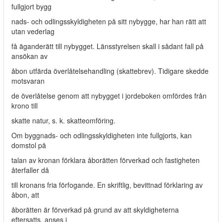
fullgjort bygg­
nads- och odlingsskyldigheten på sitt nybygge, har han rätt att
utan vederlag
få äganderätt till nybygget. Länsstyrelsen skall i sådant fall på
ansökan av
åbon utfärda överlåtelsehandling (skattebrev). Tidigare skedde
motsvaran­
de överlåtelse genom att nybygget i jordeboken omfördes från
krono till
skatte natur, s. k. skatteomföring.
Om byggnads- och odlingsskyldigheten inte fullgjorts, kan
domstol på
talan av kronan förklara åborätten förverkad och fastigheten
återfaller då
till kronans fria förfogande. En skriftlig, bevittnad förklaring av
åbon, att
åborätten är förverkad på grund av att skyldigheterna
eftersatts, anses i