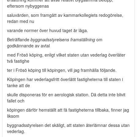
eftersom nybyggenas
saluvärden, som framgått av kammarkollegiets redogörelse,
redan med nu­
varande normer över huvud taget är låga.
Beträffande
byggnadsstyrelsens framställning
om
godkännande av avtal
med Frösö köping, enligt vilket staten utan vederlag överlåter
två fastighe­
ter i Frösö köping till köpingen, vill jag framhålla följande.
Köpingen har vederlagsfritt överlåtit fastigheterna till staten i
tanke att de
skulle disponeras för en aerologisk station. Då detta inte blivit
fallet och
köpingen därför hemställt att få fastigheterna tillbaka, finner jag
liksom
byggnadsstyrelsen det skäligt, att staten återlämnar dessa utan
vederlag.