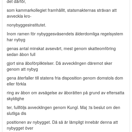
det därför,
som kammarkollegiet framhållit, statsmakternas strävan att
avveckla kro-
nonybyggesinstitutet.
Inom ramen för nybyggesväsendets ålderdomliga regelsystem
har nybyg­
genas antal minskat avsevärt, mest genom skatteomföring
sedan åbon full­
gjort sina åboförpliktelser. Då avvecklingen däremot sker
genom att nybyg­
gena återfaller till statens fria disposition genom domstols dom
eller förkla­
ring av åbon om avsägelse av åborätten på grund av eftersatta
skyldighe­
ter, fullföljs avvecklingen genom Kungl. Maj :ts beslut om den
slutliga dis­
positionen av nybygget. Då så är lämpligt innebär denna att
nybygget över­