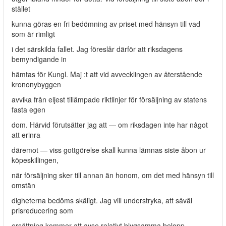
stället
kunna göras en fri bedömning av priset med hänsyn till vad
som är rimligt
i det särskilda fallet. Jag föreslår därför att riksdagens
bemyndigande in­
hämtas för Kungl. Maj :t att vid avvecklingen av återstående
krononybyggen
avvika från eljest tillämpade riktlinjer för försäljning av statens
fasta egen­
dom. Härvid förutsätter jag att — om riksdagen inte har något
att erinra
däremot — viss gottgörelse skall kunna lämnas siste åbon ur
köpeskillingen,
när försäljning sker till annan än honom, om det med hänsyn till
omstän­
digheterna bedöms skäligt. Jag vill understryka, att såväl
prisreducering som
ersättning kommer att avse relativt blygsamma belopp,