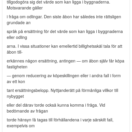
tillgodogöra sig det värde som kan ligga i byggnaderna.
Motsvarande gäller
i fråga om odlingar. Den siste åbon har således inte rättsligen
grundade an­
språk på ersättning för det värde som kan ligga i byggnaderna
eller odling­
arna. I vissa situationer kan emellertid billighetsskäl tala för att
åbon till-
erkännes någon ersättning, antingen — om åbon själv får köpa
fastigheten
— genom reducering av köpeskillingen eller i andra fall i form
av ett kon­
tant ersättningsbelopp. Nyttjanderätt på förmånliga villkor till
nybygget
eller del därav torde också kunna komma i fråga. Vid
bedömande av frågan
torde hänsyn få tagas till förhållandena i varje särskilt fall,
exempelvis om