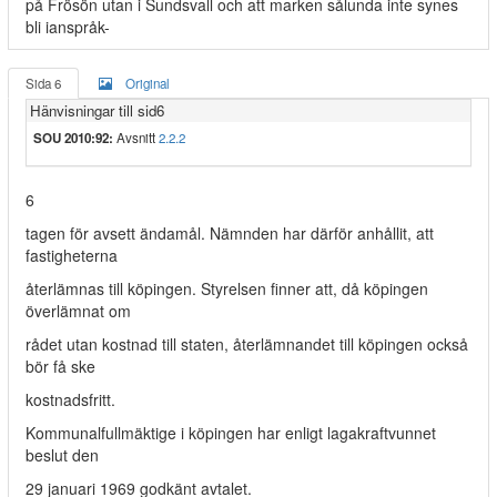
på Frösön utan i Sundsvall och att marken sålunda inte synes
bli ianspråk-
Sida 6
Original
Hänvisningar till sid6
SOU 2010:92:
Avsnitt
2.2.2
6
tagen för avsett ändamål. Nämnden har därför anhållit, att
fastigheterna
återlämnas till köpingen. Styrelsen finner att, då köpingen
överlämnat om­
rådet utan kostnad till staten, återlämnandet till köpingen också
bör få ske
kostnadsfritt.
Kommunalfullmäktige i köpingen har enligt lagakraftvunnet
beslut den
29 januari 1969 godkänt avtalet.