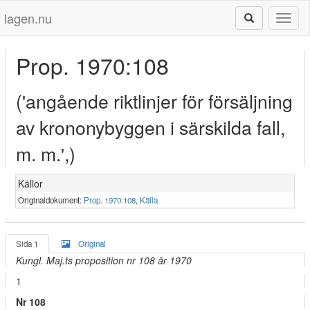
lagen.nu
Toggl
naviga
Prop. 1970:108
('angående riktlinjer för försäljning
av krononybyggen i särskilda fall,
m. m.',)
Källor
Originaldokument:
Prop. 1970:108
,
Källa
Sida 1
Original
Kungl. Maj.ts proposition nr 108 år 1970
1
Nr 108