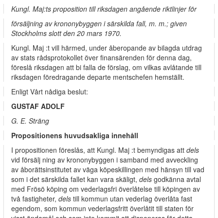
Kungl. Maj:ts proposition till riksdagen angående riktlinjer för
försäljning av krononybyggen i särskilda fall, m. m.; given
Stockholms slott den 20 mars 1970.
Kungl. Maj :t vill härmed, under åberopande av bilagda utdrag
av stats­ rådsprotokollet över finansärenden för denna dag,
föreslå riksdagen att bi­ falla de förslag, om vilkas avlåtande till
riksdagen föredragande departe­ mentschefen hemställt.
Enligt Vårt nådiga beslut:
GUSTAF ADOLF
G. E. Sträng
Propositionens huvudsakliga innehåll
I propositionen föreslås, att Kungl. Maj :t bemyndigas att
dels
vid försälj­ ning av krononybyggen i samband med avveckling
av åborättsinstitutet av­ väga köpeskillingen med hänsyn till vad
som i det särskilda fallet kan vara skäligt,
dels
godkänna avtal
med Frösö köping om vederlagsfri överlåtelse till köpingen av
två fastigheter,
dels
till kommun utan vederlag överlåta fast
egendom, som kommun vederlagsfritt överlåtit till staten för