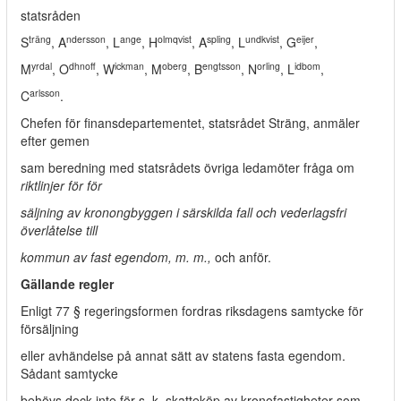
statsråden
träng
ndersson
ange
olmqvist
spling
undkvist
eijer
S
, A
, L
, H
, A
, L
, G
,
yrdal
dhnoff
ickman
oberg
engtsson
orling
idbom
M
, O
, W
, M
, B
, N
, L
,
arlsson
C
.
Chefen för finansdepartementet, statsrådet Sträng, anmäler
efter gemen­
sam beredning med statsrådets övriga ledamöter fråga om
riktlinjer för för­
säljning av kronongbyggen i särskilda fall och vederlagsfri
överlåtelse till
kommun av fast egendom, m. m.,
och anför.
Gällande regler
Enligt 77 § regeringsformen fordras riksdagens samtycke för
försäljning
eller avhändelse på annat sätt av statens fasta egendom.
Sådant samtycke
behövs dock inte för s. k. skatteköp av kronofastigheter som