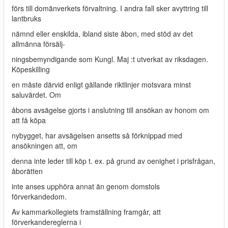
förs till domänverkets förvaltning. I andra fall sker avyttring till
lantbruks­
nämnd eller enskilda, ibland siste åbon, med stöd av det
allmänna försälj-
ningsbemyndigande som Kungl. Maj :t utverkat av riksdagen.
Köpeskilling­
en måste därvid enligt gällande riktlinjer motsvara minst
saluvärdet. Om
åbons avsägelse gjorts i anslutning till ansökan av honom om
att få köpa
nybygget, har avsägelsen ansetts så förknippad med
ansökningen att, om
denna inte leder till köp t. ex. på grund av oenighet i prisfrågan,
åborätten
inte anses upphöra annat än genom domstols
förverkandedom.
Av kammarkollegiets framställning framgår, att
förverkandereglerna i