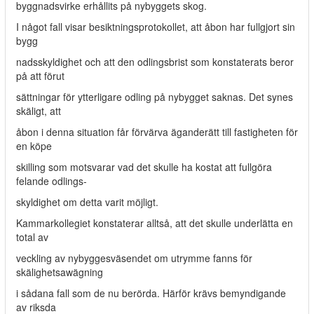
byggnadsvirke erhållits på nybyggets skog.
I något fall visar besiktningsprotokollet, att åbon har fullgjort sin
bygg­
nadsskyldighet och att den odlingsbrist som konstaterats beror
på att förut­
sättningar för ytterligare odling på nybygget saknas. Det synes
skäligt, att
åbon i denna situation får förvärva äganderätt till fastigheten för
en köpe­
skilling som motsvarar vad det skulle ha kostat att fullgöra
felande odlings-
skyldighet om detta varit möjligt.
Kammarkollegiet konstaterar alltså, att det skulle underlätta en
total av­
veckling av nybyggesväsendet om utrymme fanns för
skälighetsawägning
i sådana fall som de nu berörda. Härför krävs bemyndigande
av riksda­