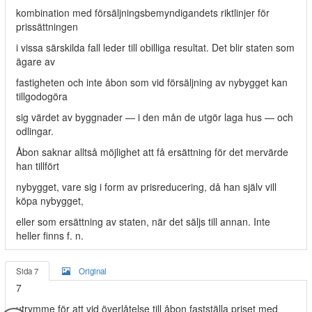
kombination med försäljningsbemyndigandets riktlinjer för
prissättningen
i vissa särskilda fall leder till obilliga resultat. Det blir staten som
ägare av
fastigheten och inte åbon som vid försäljning av nybygget kan
tillgodogöra
sig värdet av byggnader — i den mån de utgör laga hus — och
odlingar.
Åbon saknar alltså möjlighet att få ersättning för det mervärde
han tillfört
nybygget, vare sig i form av prisreducering, då han själv vill
köpa nybygget,
eller som ersättning av staten, när det säljs till annan. Inte
heller finns f. n.
Sida 7
Original
7
utrymme för att vid överlåtelse till åbon fastställa priset med