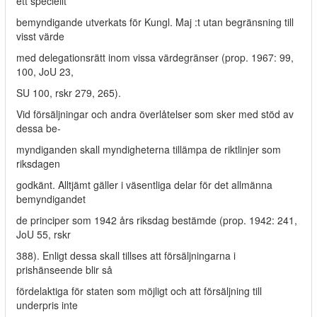
ett speciellt
bemyndigande utverkats för Kungl. Maj :t utan begränsning till
visst värde
med delegationsrätt inom vissa värdegränser (prop. 1967: 99,
100, JoU 23,
SU 100, rskr 279, 265).
Vid försäljningar och andra överlåtelser som sker med stöd av
dessa be-
myndiganden skall myndigheterna tillämpa de riktlinjer som
riksdagen
godkänt. Alltjämt gäller i väsentliga delar för det allmänna
bemyndigandet
de principer som 1942 års riksdag bestämde (prop. 1942: 241,
JoU 55, rskr
388). Enligt dessa skall tillses att försäljningarna i
prishänseende blir så
fördelaktiga för staten som möjligt och att försäljning till
underpris inte