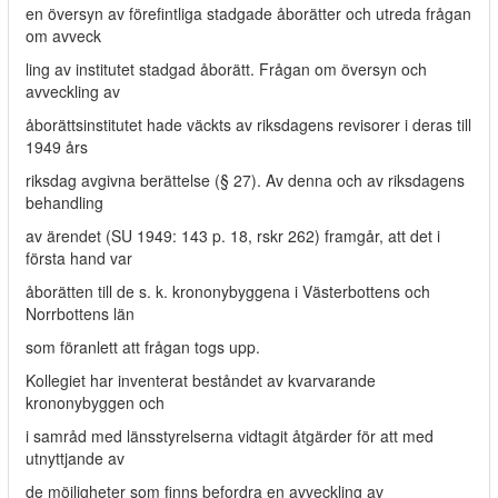
en översyn av förefintliga stadgade åborätter och utreda frågan
om avveck­
ling av institutet stadgad åborätt. Frågan om översyn och
avveckling av
åborättsinstitutet hade väckts av riksdagens revisorer i deras till
1949 års
riksdag avgivna berättelse (§ 27). Av denna och av riksdagens
behandling
av ärendet (SU 1949: 143 p. 18, rskr 262) framgår, att det i
första hand var
åborätten till de s. k. krononybyggena i Västerbottens och
Norrbottens län
som föranlett att frågan togs upp.
Kollegiet har inventerat beståndet av kvarvarande
krononybyggen och
i samråd med länsstyrelserna vidtagit åtgärder för att med
utnyttjande av
de möjligheter som finns befordra en avveckling av