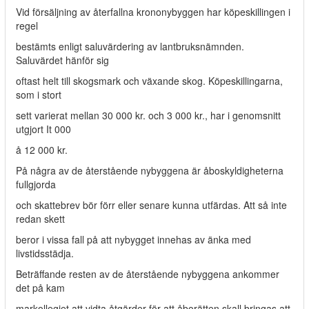
Vid försäljning av återfallna krononybyggen har köpeskillingen i
regel
bestämts enligt saluvärdering av lantbruksnämnden.
Saluvärdet hänför sig
oftast helt till skogsmark och växande skog. Köpeskillingarna,
som i stort
sett varierat mellan 30 000 kr. och 3 000 kr., har i genomsnitt
utgjort It 000
å 12 000 kr.
På några av de återstående nybyggena är åboskyldigheterna
fullgjorda
och skattebrev bör förr eller senare kunna utfärdas. Att så inte
redan skett
beror i vissa fall på att nybygget innehas av änka med
livstidsstädja.
Beträffande resten av de återstående nybyggena ankommer
det på kam­
markollegiet att vidta åtgärder för att åborätten skall bringas att