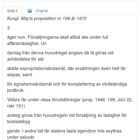
Sida 3
Original
Kungl. Maj:ts proposition nr 108 år 1970
3
äger rum. Försäljningarna skall alltså ske under full
affärsmässighet. Un­
dantag från denna huvudregel angavs då få göras vid
avhändelse för sär­
skilda expropriationsändamål, där ersättningen även helt får
slopas, samt
för egnahemsändamål och för komplettering av ofullständiga
jordbruk.
Vidare får under vissa förutsättningar (prop. 1946: 198, JoU 22,
rskr 151)
avsteg göras från huvudregeln vid försäljning av fastighet för
bostadsbyg­
gande. I andra fall får statens fasta egendom inte avyttras
under saluvär­