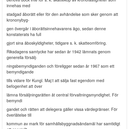
innehas med
stadgad åborätt eller för den avhändelse som sker genom att
krononybyg-
gen övergår i åborättsinnehavarens ägo, sedan denne
konstaterats ha full­
gjort sina åboskyldigheter, tidigare s. k. skatteomföring.
Riksdagens samtycke har sedan år 1942 lämnats genom
generella försälj-
ningsbemyndiganden och föreligger sedan år 1967 som ett
bemyndigande
tills vidare för Kungl. Maj:t att sälja fast egendom med
befogenhet att över­
lämna försäljningsrätten åt central förvaltningsmyndighet. För
bemyndi­
gandet och rätten att delegera gäller vissa värdegränser. För
överlåtelse till
kommun av mark för samhällsbyggnadsändamål har samtidigt