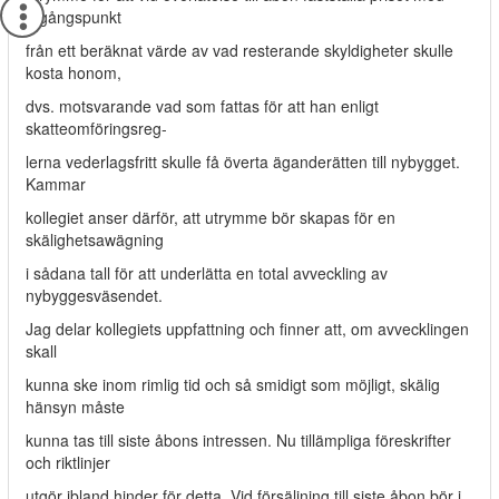
utgångspunkt
från ett beräknat värde av vad resterande skyldigheter skulle
kosta honom,
dvs. motsvarande vad som fattas för att han enligt
skatteomföringsreg-
lerna vederlagsfritt skulle få överta äganderätten till nybygget.
Kammar­
kollegiet anser därför, att utrymme bör skapas för en
skälighetsawägning
i sådana tall för att underlätta en total avveckling av
nybyggesväsendet.
Jag delar kollegiets uppfattning och finner att, om avvecklingen
skall
kunna ske inom rimlig tid och så smidigt som möjligt, skälig
hänsyn måste
kunna tas till siste åbons intressen. Nu tillämpliga föreskrifter
och riktlinjer
utgör ibland hinder för detta. Vid försäljning till siste åbon bör i