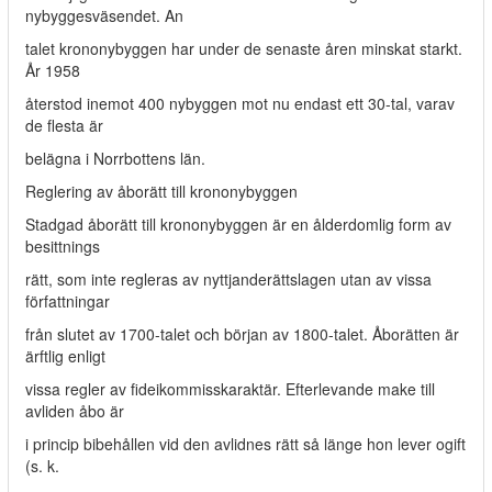
nybyggesväsendet. An­
talet krononybyggen har under de senaste åren minskat starkt.
År 1958
återstod inemot 400 nybyggen mot nu endast ett 30-tal, varav
de flesta är
belägna i Norrbottens län.
Reglering av åborätt till krononybyggen
Stadgad åborätt till krononybyggen är en ålderdomlig form av
besittnings­
rätt, som inte regleras av nyttjanderättslagen utan av vissa
författningar
från slutet av 1700-talet och början av 1800-talet. Åborätten är
ärftlig enligt
vissa regler av fideikommisskaraktär. Efterlevande make till
avliden åbo är
i princip bibehållen vid den avlidnes rätt så länge hon lever ogift
(s. k.