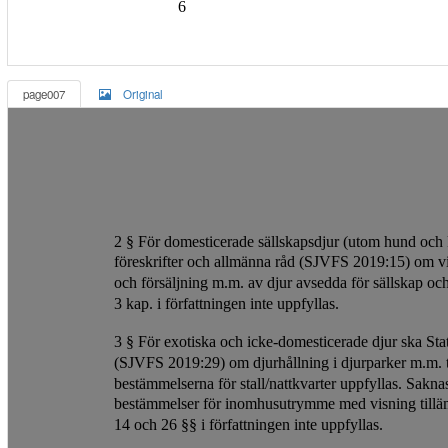
6
page007
Original
2 § För domesticerade sällskapsdjur (utom hund och k
föreskrifter och allmänna råd (SJVFS 2019:15) om vi
och försäljning m.m. av djur avsedda för sällskap o
3 kap. i författningen inte uppfyllas.
3 § För exotiska och icke-domesticerade djur ska Stat
(SJVFS 2019:29) om djurhållning i djurparker m.m. ti
bestämmelserna för stall/nattkvarter uppfyllas. Sakn
bestämmelser för inomhusutrymme med visning tillä
14 och 26 §§ i författningen inte uppfyllas.