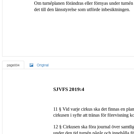
Om turnéplanen förändras eller förnyas under turnén
det till den länsstyrelse som utförde inbesiktningen.
page004
Original
SJVFS 2019:4
11 § Vid varje cirkus ska det finnas en pla
cirkusen i syfte att tränas för förevisning
12 § Cirkusen ska föra journal över samtli
under den tid turnén pågår och innehålla fö