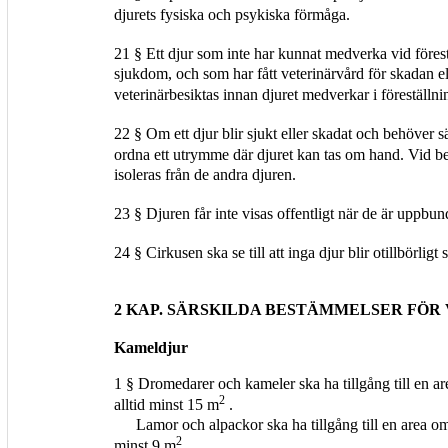
djurets fysiska och psykiska förmåga.
21 § Ett djur som inte har kunnat medverka vid förest
sjukdom, och som har fått veterinärvård för skadan e
veterinärbesiktas innan djuret medverkar i föreställni
22 § Om ett djur blir sjukt eller skadat och behöver 
ordna ett utrymme där djuret kan tas om hand. Vid b
isoleras från de andra djuren.
23 § Djuren får inte visas offentligt när de är uppbun
24 § Cirkusen ska se till att inga djur blir otillbörligt
2 KAP. SÄRSKILDA BESTÄMMELSER FÖR 
Kameldjur
1 § Dromedarer och kameler ska ha tillgång till en a
2
alltid minst 15 m
.
Lamor och alpackor ska ha tillgång till en area o
2
minst 9 m
.