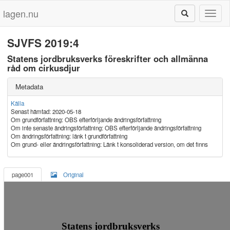
lagen.nu
Toggl
naviga
SJVFS 2019:4
Statens jordbruksverks föreskrifter och allmänna
råd om cirkusdjur
Metadata
Källa
Senast hämtad: 2020-05-18
Om grundförfattning: OBS efterförljande ändringsförfattning
Om inte senaste ändringsförfattning: OBS efterförljande ändringsförfattning
Om ändringsförfattning: länk t grundförfattning
Om grund- eller ändringsförfattning: Länk t konsoliderad version, om det finns
page001
Original
Statens jordbruksverks