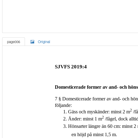
page006
Original
SJVFS 2019:4
Domesticerade former av and- och höns
7 § Domesticerade former av and- och hönsf
följande:
2
1. Gäss och myskänder: minst 2 m
/få
2
2. Änder: minst 1 m
/fågel, dock allt
3. Hönsarter längre än 60 cm: minst 2
en höjd på minst 1,5 m.