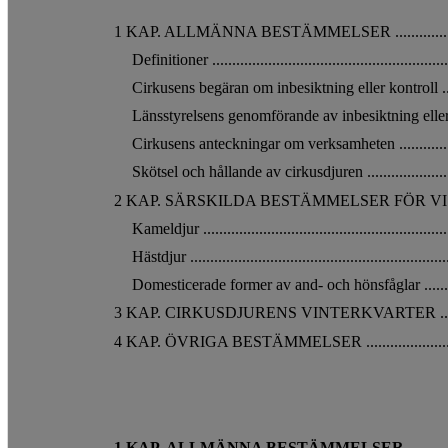
1 KAP. ALLMÄNNA BESTÄMMELSER ............................
Definitioner .............................................................
Cirkusens begäran om inbesiktning eller kontroll ............
Länsstyrelsens genomförande av inbesiktning eller kontrol
Cirkusens anteckningar om verksamheten ......................
Skötsel och hållande av cirkusdjuren ............................
2 KAP. SÄRSKILDA BESTÄMMELSER FÖR VISSA DJUR
Kameldjur ...............................................................
Hästdjur ..................................................................
Domesticerade former av and- och hönsfåglar .................
3 KAP. CIRKUSDJURENS VINTERKVARTER ...................
4 KAP. ÖVRIGA BESTÄMMELSER ..................................
1 KAP. ALLMÄNNA BESTÄMMELSER