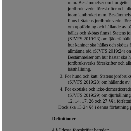
m.m. Bestämmelser om hur getter s
jordbruksverks föreskrifter och 
inom lantbruket m.m. Bestämmelse
finns i Statens jordbruksverks fö
om uppfödning och hållande av pä
hållas och skötas finns i Statens j
(SJVFS 2019:23) om fjäderfähåll
hur kaniner ska hållas och skötas f
allmänna råd (SJVFS 2019:24) om
Bestämmelser om hur hästar ska hål
jordbruksverks föreskrifter och 
hästhållning.
3. För hund och katt: Statens jordbruk
(SJVFS 2019:28) om hållande av 
4. För exotiska och icke-domesticerade
(SJVFS 2019:29) om djurhållning 
12, 14, 17, 26 och 27 §§ i författn
Dock ska 13-24 §§ i denna författning g
Definitioner
4 § I dessa föreskrifter betyder: