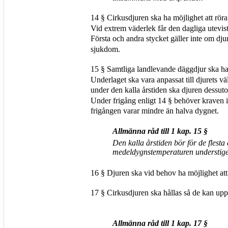
14 § Cirkusdjuren ska ha möjlighet att röra 
Vid extrem väderlek får den dagliga utevis
Första och andra stycket gäller inte om dju
sjukdom.
15 § Samtliga landlevande däggdjur ska ha ti
Underlaget ska vara anpassat till djurets 
under den kalla årstiden ska djuren dessuto
Under frigång enligt 14 § behöver kraven i 
frigången varar mindre än halva dygnet.
Allmänna råd till 1 kap. 15 §
Den kalla årstiden bör för de flesta
medeldygnstemperaturen understig
16 § Djuren ska vid behov ha möjlighet at
17 § Cirkusdjuren ska hållas så de kan up
Allmänna råd till 1 kap. 17 §