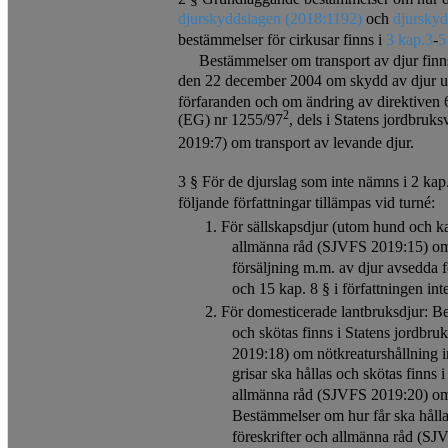
djurskyddslagen (2018:1192)
och
djurskyd
bestämmelser för cirkusar finns i
3 kap.
3
-
5
Bestämmelser om transport av djur finns
den 22 december 2004 om skydd av djur 
förfaranden och om ändring av direktive
2
(EG) nr 1255/97
, dels i Statens jordbruk
2019:7) om transport av levande djur.
3 § För de djurslag som inte nämns i 2 kap
följande författningar tillämpas vid turné:
1. För sällskapsdjur (utom hund och kat
allmänna råd (SJVFS 2019:15) om 
försäljning m.m. av djur avsedda 
och 15 kap. 8 § i författningen int
2. För domesticerade lantbruksdjur: B
och skötas finns i Statens jordbru
2019:18) om nötkreaturshållning 
grisar ska hållas och skötas finns 
allmänna råd (SJVFS 2019:20) om 
Bestämmelser om hur får ska hålla
föreskrifter och allmänna råd (SJ