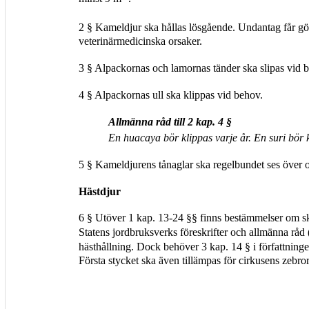
2 § Kameldjur ska hållas lösgående. Undantag får gö
veterinärmedicinska orsaker.
3 § Alpackornas och lamornas tänder ska slipas vid 
4 § Alpackornas ull ska klippas vid behov.
Allmänna råd till 2 kap. 4 §
En huacaya bör klippas varje år. En suri bör kl
5 § Kameldjurens tånaglar ska regelbundet ses över 
Hästdjur
6 § Utöver 1 kap. 13-24 §§ finns bestämmelser om skö
Statens jordbruksverks föreskrifter och allmänna r
hästhållning. Dock behöver 3 kap. 14 § i författninge
Första stycket ska även tillämpas för cirkusens zebror