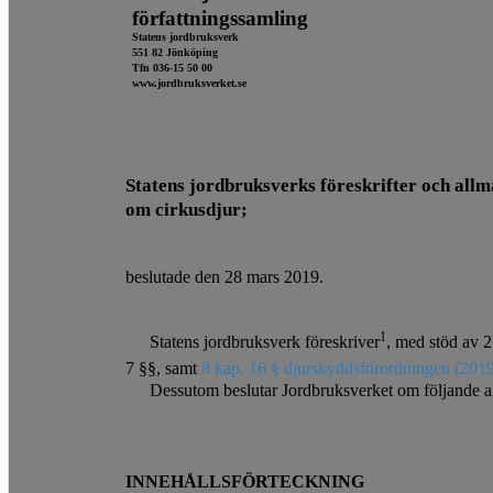
författningssamling
Statens jordbruksverk
551 82 Jönköping
Tfn 036-15 50 00
www.jordbruksverket.se
Statens jordbruksverks föreskrifter och all
om cirkusdjur;
beslutade den 28 mars 2019.
1
Statens jordbruksverk föreskriver
, med stöd av 2
7 §§, samt
8 kap. 16 § djurskyddsförordningen (201
Dessutom beslutar Jordbruksverket om följande a
INNEHÅLLSFÖRTECKNING