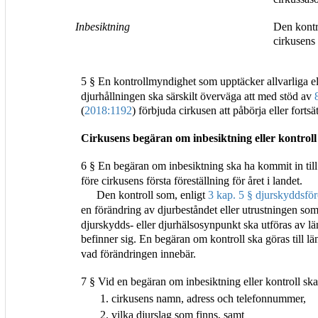
Inbesiktning
Den kontro
cirkusens 
5 § En kontrollmyndighet som upptäcker allvarliga ell
djurhållningen ska särskilt överväga att med stöd av
(
2018:1192
) förbjuda cirkusen att påbörja eller fortsät
Cirkusens begäran om inbesiktning eller kontroll
6 § En begäran om inbesiktning ska ha kommit in till
före cirkusens första föreställning för året i landet.
Den kontroll som, enligt
3 kap. 5 § djurskyddsfö
en förändring av djurbeståndet eller utrustningen som
djurskydds- eller djurhälsosynpunkt ska utföras av län
befinner sig. En begäran om kontroll ska göras till lä
vad förändringen innebär.
7 § Vid en begäran om inbesiktning eller kontroll ska
1. cirkusens namn, adress och telefonnummer,
2. vilka djurslag som finns, samt