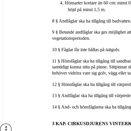
4. Hönsarter kortare än 60 cm: minst 
höjd på minst 1,5 m.
8 § Andfåglar ska ha tillgång till badvatten
9 § Betande andfåglar ska ges möjlighet at
vegetationsperioden.
10 § Fåglar får inte hållas på nätgolv.
11 § Hönsfåglar ska ha tillgång till sandbad
samtidigt kunna sitta på pinne. Sittpinnar s
behöver vidröra vare sig golv, vägg eller ta
12 § Hönsfåglar ska ha tillgång till värpred
13 § Andfåglar ska ha tillgång till värpred
14 § And- och hönsfåglarna ska ha tillgång
3 KAP. CIRKUSDJURENS VINTER