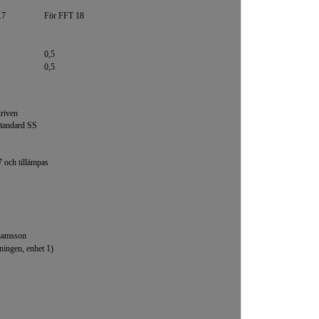
17
För FFT 18
0,5
0,5
kriven
standard SS
7 och tillämpas
hamsson
ningen, enhet 1)