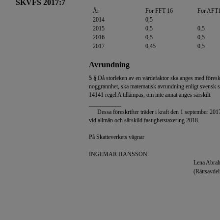
SKVFS 2017:7
År
För FFT 16
För AFT
2014
0,5
2015
0,5
0,5
2016
0,5
0,5
2017
0,45
0,5
Avrundning
5 §
Då storleken av en värdefaktor ska anges med föres
noggrannhet, ska matematisk avrundning enligt svensk 
14141 regel A tillämpas, om inte annat anges särskilt.
___________
Dessa föreskrifter träder i kraft den 1 september 201
vid allmän och särskild fastighetstaxering 2018.
På Skatteverkets vägnar
INGEMAR HANSSON
Lena Abra
(Rättsavdel