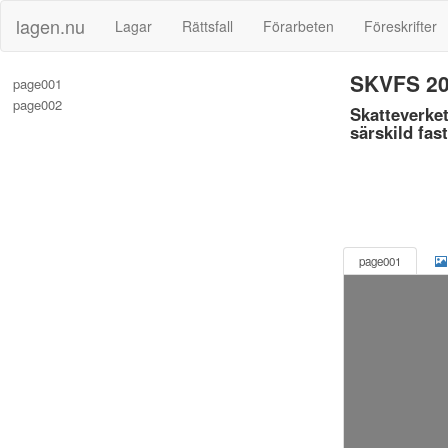
lagen.nu
Lagar
Rättsfall
Förarbeten
Föreskrifter
SKVFS 20
page001
page002
Skatteverket
särskild fas
page001