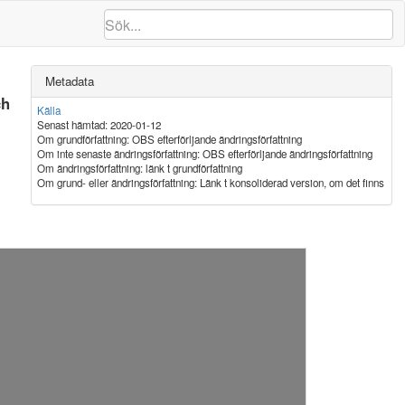
Metadata
ch
Källa
Senast hämtad: 2020-01-12
Om grundförfattning: OBS efterförljande ändringsförfattning
Om inte senaste ändringsförfattning: OBS efterförljande ändringsförfattning
Om ändringsförfattning: länk t grundförfattning
Om grund- eller ändringsförfattning: Länk t konsoliderad version, om det finns