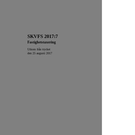
SKVFS 2017:7
Fastighetstaxering
Utkom från trycket
den 25 augusti 2017