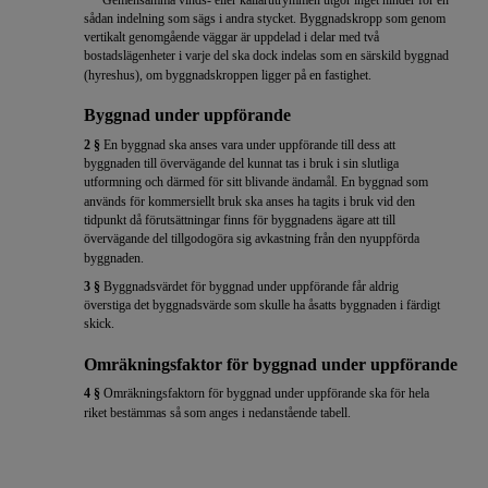
Gemensamma vinds- eller källarutrymmen utgör inget hinder för en
sådan indelning som sägs i andra stycket. Byggnadskropp som genom
vertikalt genomgående väggar är uppdelad i delar med två
bostadslägenheter i varje del ska dock indelas som en särskild byggnad
(hyreshus), om byggnadskroppen ligger på en fastighet.
Byggnad under uppförande
2 §
En byggnad ska anses vara under uppförande till dess att
byggnaden till övervägande del kunnat tas i bruk i sin slutliga
utformning och därmed för sitt blivande ändamål. En byggnad som
används för kommersiellt bruk ska anses ha tagits i bruk vid den
tidpunkt då förutsättningar finns för byggnadens ägare att till
övervägande del tillgodogöra sig avkastning från den nyuppförda
byggnaden.
3 §
Byggnadsvärdet för byggnad under uppförande får aldrig
överstiga det byggnadsvärde som skulle ha åsatts byggnaden i färdigt
skick.
Omräkningsfaktor för byggnad under uppförande
4 §
Omräkningsfaktorn för byggnad under uppförande ska för hela
riket bestämmas så som anges i nedanstående tabell.