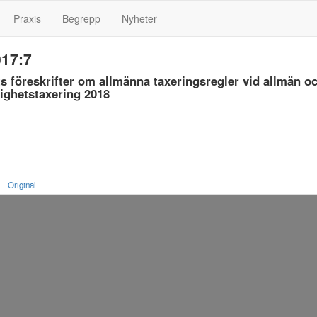
Praxis
Begrepp
Nyheter
17:7
s föreskrifter om allmänna taxeringsregler vid allmän o
tighetstaxering 2018
Original