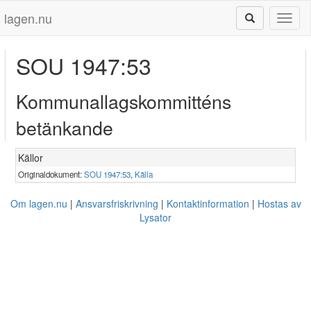
lagen.nu
Toggl
naviga
SOU 1947:53
Kommunallagskommitténs
betänkande
Källor
Originaldokument:
SOU 1947:53
,
Källa
Om lagen.nu
Ansvarsfriskrivning
Kontaktinformation
Hostas av
Lysator