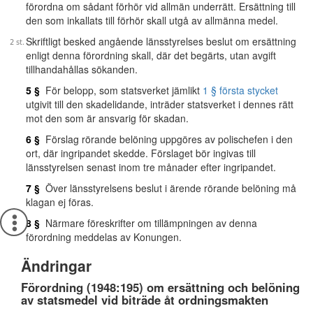
förordna om sådant förhör vid allmän underrätt. Ersättning till
den som inkallats till förhör skall utgå av allmänna medel.
Skriftligt besked angående länsstyrelses beslut om ersättning
enligt denna förordning skall, där det begärts, utan avgift
tillhandahållas sökanden.
5 §
För belopp, som statsverket jämlikt
1 § första stycket
utgivit till den skadelidande, inträder statsverket i dennes rätt
mot den som är ansvarig för skadan.
6 §
Förslag rörande belöning uppgöres av polischefen i den
ort, där ingripandet skedde. Förslaget bör ingivas till
länsstyrelsen senast inom tre månader efter ingripandet.
7 §
Över länsstyrelsens beslut i ärende rörande belöning må
klagan ej föras.
8 §
Närmare föreskrifter om tillämpningen av denna
förordning meddelas av Konungen.
Ändringar
Förordning (1948:195) om ersättning och belöning
av statsmedel vid biträde åt ordningsmakten