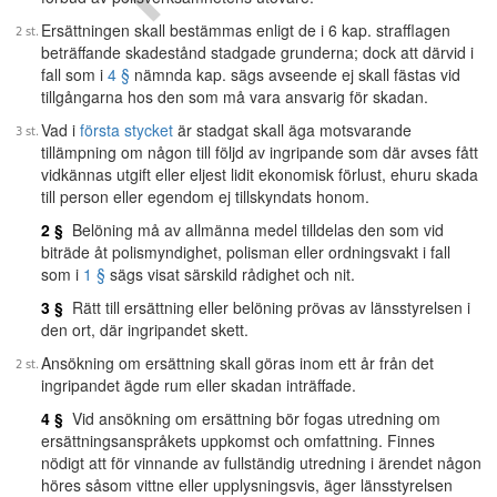
Ersättningen skall bestämmas enligt de i 6 kap. strafflagen
beträffande skadestånd stadgade grunderna; dock att därvid i
fall som i
4 §
nämnda kap. sägs avseende ej skall fästas vid
tillgångarna hos den som må vara ansvarig för skadan.
Vad i
första stycket
är stadgat skall äga motsvarande
tillämpning om någon till följd av ingripande som där avses fått
vidkännas utgift eller eljest lidit ekonomisk förlust, ehuru skada
till person eller egendom ej tillskyndats honom.
2 §
Belöning må av allmänna medel tilldelas den som vid
biträde åt polismyndighet, polisman eller ordningsvakt i fall
som i
1 §
sägs visat särskild rådighet och nit.
3 §
Rätt till ersättning eller belöning prövas av länsstyrelsen i
den ort, där ingripandet skett.
Ansökning om ersättning skall göras inom ett år från det
ingripandet ägde rum eller skadan inträffade.
4 §
Vid ansökning om ersättning bör fogas utredning om
ersättningsanspråkets uppkomst och omfattning. Finnes
nödigt att för vinnande av fullständig utredning i ärendet någon
höres såsom vittne eller upplysningsvis, äger länsstyrelsen