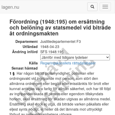
lagen.nu
Toggl
naviga
Förordning (1948:195) om ersättning
och belöning av statsmedel vid biträde
åt ordningsmakten
Departement
Justitiedepartementet F3
Utfärdad
1948-04-23
U
p
p
h
ä
v
d
f
ö
r
f
a
t
t
n
i
n
Ändring införd
SFS 1948:195
g
Källa
Regeringskansliets rättsdatabaser
Senast hämtad
1 §
Har någon biträtt polismyndighet, polisman eller
ordningsvakt vid ingripande mot person, som stört den
allmänna ordningen eller begått eller misstänkts för brott eller
kunnat antagas vara farlig för allmän säkerhet, och har till följd
av ingripandet skada till person eller egendom tillskyndats
honom, skall ersättning för skadan utgivas av allmänna medel.
Ersättning skall dock ej utgå, då biträde varken påkallats eller
eljest synts nödigt, ej heller då det lämnats mot uttryckligt
förbud av polisverksamhetens utövare.