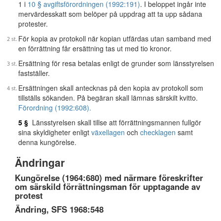
1 i
10 § avgiftsförordningen (1992:191)
. I beloppet ingår inte
mervärdesskatt som belöper på uppdrag att ta upp sådana
protester.
För kopia av protokoll när kopian utfärdas utan samband med
en förrättning får ersättning tas ut med tio kronor.
Ersättning för resa betalas enligt de grunder som länsstyrelsen
fastställer.
Ersättningen skall antecknas på den kopia av protokoll som
tillställs sökanden. På begäran skall lämnas särskilt kvitto.
Förordning (1992:608).
5 §
Länsstyrelsen skall tillse att förrättningsmannen fullgör
sina skyldigheter enligt
växellagen
och
checklagen
samt
denna kungörelse.
Ändringar
Kungörelse (1964:680) med närmare föreskrifter
om särskild förrättningsman för upptagande av
protest
Ändring, SFS 1968:548