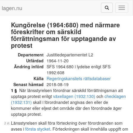
lagen.nu
Toggl
naviga
Kungörelse (1964:680) med närmare
föreskrifter om särskild
förrättningsman för upptagande av
protest
Departement
Justitiedepartementet L2
Utfärdad
1964-11-20
Ändring införd
SFS 1964:680 i lydelse enligt SFS
1992:608
Källa
Regeringskansliets rättsdatabaser
Senast hämtad
2018-08-19
1 §
När länsstyrelsen förordnar särskild förrättningsman att
upptaga protest enligt
växellagen (1932:130)
och
checklagen
(1932:131)
skall i förordnandet angivas den eller de
kommuner eller eljest det område där den förordnade äger
upptaga protest.
Länsstyrelsen skall föra förteckning över förordnanden som
avses i
första stycket
. Förteckningen skall innehålla uppgift om