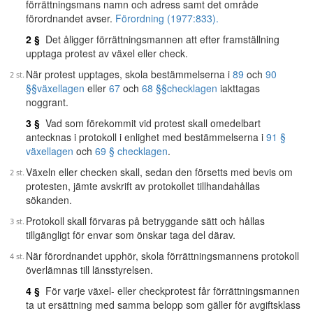
förrättningsmans namn och adress samt det område
förordnandet avser.
Förordning (1977:833).
2 §
Det åligger förrättningsmannen att efter framställning
upptaga protest av växel eller check.
När protest upptages, skola bestämmelserna i
89
och
90
§§
växellagen
eller
67
och
68 §§
checklagen
iakttagas
noggrant.
3 §
Vad som förekommit vid protest skall omedelbart
antecknas i protokoll i enlighet med bestämmelserna i
91 §
växellagen
och
69 § checklagen
.
Växeln eller checken skall, sedan den försetts med bevis om
protesten, jämte avskrift av protokollet tillhandahållas
sökanden.
Protokoll skall förvaras på betryggande sätt och hållas
tillgängligt för envar som önskar taga del därav.
När förordnandet upphör, skola förrättningsmannens protokoll
överlämnas till länsstyrelsen.
4 §
För varje växel- eller checkprotest får förrättningsmannen
ta ut ersättning med samma belopp som gäller för avgiftsklass