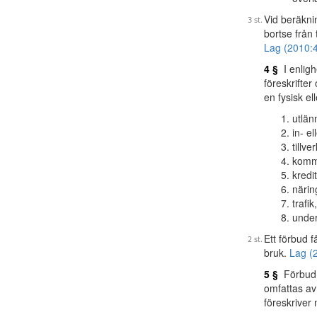
Vid beräkni
bortse från
Lag (2010:4
4 §
I enligh
föreskrifter
en fysisk el
utlän
in- el
tillve
kommu
kredi
närin
trafik
under
Ett förbud 
bruk.
Lag (
5 §
Förbud 
omfattas av 
föreskriver