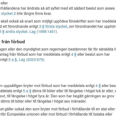
 eller
rhållandena har ändrats så att syftet med ett sådant beslut som avses 
a stycket 2
inte längre finns kvar.
skall också så snart som möjligt upphäva föreskrifter som har meddelat
d ett förordnande enligt
3 § första stycket
, om förordnandet har upphört
3 § andra stycket
.
Lag (1998:1451).
 från förbud
en eller den myndighet som regeringen bestämmer får för särskilda fa
ntag från förbud som har meddelats enligt
4 §
eller beslut som har
nligt
5 a §
.
Lag (2023:679).
uppsåtligen bryter mot förbud som har meddelats enligt
4 §
eller bes
ddelats enligt
5 a §
döms till böter eller till fängelse i högst två år eller,
rovt, till fängelse i högst fyra år. Den som har begått gärningen av grov
öms till böter eller till fängelse i högst sex månader.
et gäller också den som bryter mot förbud i förhållande till en stat eller 
ör Europeiska unionen eller mot förbud i förhållande till fysiska eller