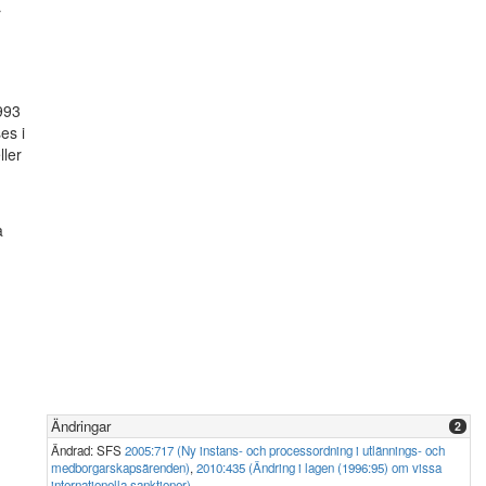
r
993
es i
ller
a
Ändringar
2
Ändrad: SFS
2005:717 (Ny instans- och processordning i utlännings- och
medborgarskapsärenden)
,
2010:435 (Ändring i lagen (1996:95) om vissa
internationella sanktioner)