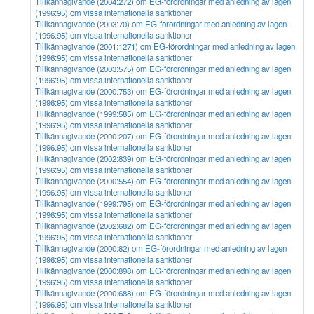
Tillkännagivande (2004:272) om EG-förordningar med anledning av lagen
(1996:95) om vissa internationella sanktioner
Tillkännagivande (2003:70) om EG-förordningar med anledning av lagen
(1996:95) om vissa internationella sanktioner
Tillkännagivande (2001:1271) om EG-förordningar med anledning av lagen
(1996:95) om vissa internationella sanktioner
Tillkännagivande (2003:575) om EG-förordningar med anledning av lagen
(1996:95) om vissa internationella sanktioner
Tillkännagivande (2000:753) om EG-förordningar med anledning av lagen
(1996:95) om vissa internationella sanktioner
Tillkännagivande (1999:585) om EG-förordningar med anledning av lagen
(1996:95) om vissa internationella sanktioner
Tillkännagivande (2000:207) om EG-förordningar med anledning av lagen
(1996:95) om vissa internationella sanktioner
Tillkännagivande (2002:839) om EG-förordningar med anledning av lagen
(1996:95) om vissa internationella sanktioner
Tillkännagivande (2000:554) om EG-förordningar med anledning av lagen
(1996:95) om vissa internationella sanktioner
Tillkännagivande (1999:795) om EG-förordningar med anledning av lagen
(1996:95) om vissa internationella sanktioner
Tillkännagivande (2002:682) om EG-förordningar med anledning av lagen
(1996:95) om vissa internationella sanktioner
Tillkännagivande (2000:82) om EG-förordningar med anledning av lagen
(1996:95) om vissa internationella sanktioner
Tillkännagivande (2000:898) om EG-förordningar med anledning av lagen
(1996:95) om vissa internationella sanktioner
Tillkännagivande (2000:688) om EG-förordningar med anledning av lagen
(1996:95) om vissa internationella sanktioner