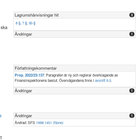
Lagrumshänvisningar hit
3
8 §
,
7 §
,
5b §
 ska
Ändringar
1
Författningskommentar
Prop. 2022/23:137
: Paragrafen är ny och reglerar överklagande av
Finansinspektionens beslut. Övervägandena finns i
avsnitt 9.3
.
Ändringar
1
a
Ändringar
1
Ändrad: SFS
1998:1451 (None)
t