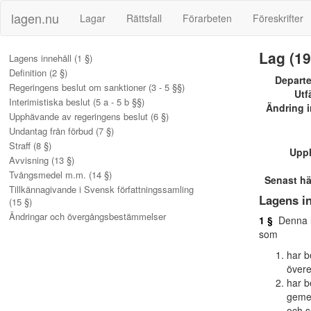
lagen.nu
Lagar
Rättsfall
Förarbeten
Föreskrifter
Lag (19
Lagens innehåll (1 §)
Definition (2 §)
Depart
Regeringens beslut om sanktioner (3 - 5 §§)
Utf
Interimistiska beslut (5 a - 5 b §§)
Ändring i
Upphävande av regeringens beslut (6 §)
Undantag från förbud (7 §)
Straff (8 §)
Upp
Avvisning (13 §)
Tvångsmedel m.m. (14 §)
Senast h
Tillkännagivande i Svensk författningssamling
Lagens in
(15 §)
Ändringar och övergångsbestämmelser
1 §
Denna la
som
har b
övere
har b
gemen
och so