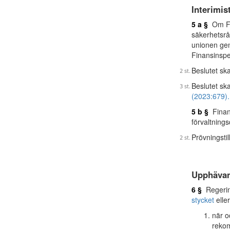
Interimis
5 a §
Om För
säkerhetsrå
unionen gen
Finansinspe
Beslutet ska
Beslutet sk
(2023:679).
5 b §
Finans
förvaltning
Prövningsti
Upphävan
6 §
Regering
stycket
elle
när o
reko