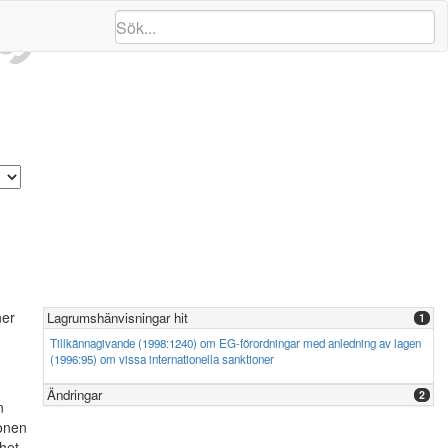
ng
ner
Lagrumshänvisningar hit
1
Tillkännagivande (1998:1240) om EG-förordningar med anledning av lagen
(1996:95) om vissa internationella sanktioner
Ändringar
2
n
ionen
het.