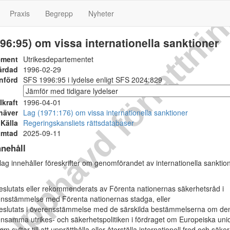
Upphävd författni
Praxis
Begrepp
Nyheter
96:95) om vissa internationella sanktioner
ement
Utrikesdepartementet
ärdad
1996-02-29
nförd
SFS 1996:95 i lydelse enligt SFS 2024:829
Ikraft
1996-04-01
häver
Lag (1971:176) om vissa internationella sanktioner
Källa
Regeringskansliets rättsdatabaser
ämtad
2025-09-11
nehåll
g innehåller föreskrifter om genomförandet av internationella sanktio
eslutats eller rekommenderats av Förenta nationernas säkerhetsråd i
nsstämmelse med Förenta nationernas stadga, eller
eslutats i överensstämmelse med de särskilda bestämmelserna om de
samma utrikes- och säkerhetspolitiken i fördraget om Europeiska un
m syftar till att upprätthålla eller återställa internationell fred och säker