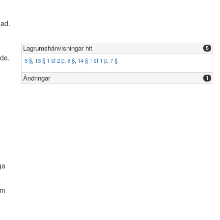
nad.
Lagrumshänvisningar hit
5
åde,
5 §
,
13 § 1 st 2 p
,
8 §
,
14 § 1 st 1 p
,
7 §
Ändringar
1
ga
om