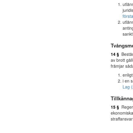
utlän
jurid
först
utlän
antin
sankt
Tvångsme
14 §
Bestä
av brott gäl
främjar såda
enlig
i en 
Lag (
Tillkänna
15 §
Regerin
ekonomiska 
straffansvar