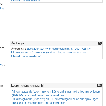
 en
1 §
ng
Ändringar
3
 som
Ändrad: SFS
2000:1231 (En ny smugglingslag m.m.)
,
2024:732 (Ny
tullbefogenhetslag)
,
2010:435 (Ändring i lagen (1996:95) om vissa
internationella sanktioner)
ket
.
om
Lagrumshänvisningar hit
20
Tillkännagivande (2004:1360) om EG-förordningar med anledning av lagen
(1996:95) om vissa internationella sanktioner
Tillkännagivande (2001:126) om EG-förordningar med anledning av lagen
(1996:95) om vissa internationella sanktioner