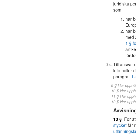
juridiska p
som
har b
Europ
har b
med a
1 § f
artik
fördr
Till ansvar 
inte heller 
paragraf.
L
9 § Har upphä
10 § Har upph
11 § Har upph
12 § Har upph
Avvisnin
13 §
För att
stycket
får 
utlänningsl