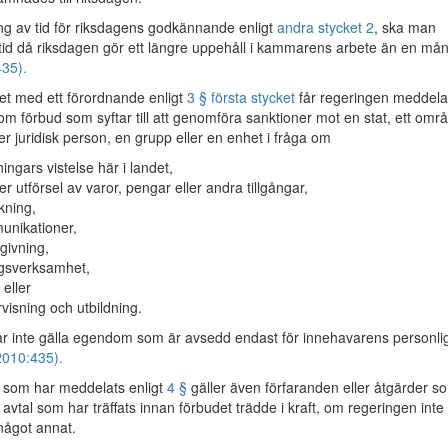
ng av tid för riksdagens godkännande enligt
andra stycket 2
, ska man
 tid då riksdagen gör ett längre uppehåll i kammarens arbete än en må
35).
et med ett förordnande enligt
3 § första stycket
får regeringen meddela
 om förbud som syftar till att genomföra sanktioner mot en stat, ett omr
ler juridisk person, en grupp eller en enhet i fråga om
ningars vistelse här i landet,
ler utförsel av varor, pengar eller andra tillgångar,
rkning,
nikationer,
tgivning,
gsverksamhet,
, eller
visning och utbildning.
får inte gälla egendom som är avsedd endast för innehavarens personli
2010:435).
som har meddelats enligt
4 §
gäller även förfaranden eller åtgärder s
avtal som har träffats innan förbudet trädde i kraft, om regeringen inte
 något annat.