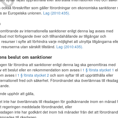
ns också föreskrifter som gäller förordningar om ekonomiska sanktioner
ts av Europeiska unionen.
Lag (2010:435).
n
mförande av internationella sanktioner enligt denna lag avses med
örbud mot förfogande över och tillhandahållande av tillgångar och
esurser i syfte att förhindra varje möjlighet att utnyttja tillgångarna ell
resurserna utan särskilt tillstånd.
Lag (2010:435).
ens beslut om sanktioner
en får förordna att sanktioner enligt denna lag ska genomföras med
v ett beslut eller en rekommendation som avses i
1 § första stycket 1
el
som avses i
1 § första stycket 2
och som syftar till att upprätthålla eller
nternationell fred och säkerhet. Förordnandet ska överlämnas till riksda
nande.
nde upphör att gälla,
t inte har överlämnats till riksdagen för godkännande inom en månad 
tt regeringen meddelade förordnandet, eller
ksdagen inte har godkänt det inom två månader från det att förordnand
ämnades till riksdagen.