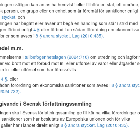
ningen skäligen kan antas ha hemvist i eller tillhöra en stat, ett område,
isk person, en grupp eller en enhet som är föremål för sanktioner enligt
a stycket
, och
ningen har begått eller avser att begå en handling som står i strid med
gen förbud enligt
4 §
eller förbud i en sådan förordning om ekonomiska
ioner som avses i
8 § andra stycket
.
Lag (2010:435).
del m.m.
mmelserna i
tullbefogenhetslagen (2024:710)
om utredning och lagföri
ler vid brott mot ett förbud mot in- eller utförsel av varor eller åtgärder
n in- eller utförsel som har föreskrivits
t
4 §
, eller
sådan förordning om ekonomiska sanktioner som avses i
8 § andra styc
2024:732).
givande i Svensk författningssamling
gen ska i Svensk författningssamling ge till känna vilka förordningar 
sanktioner som har beslutats av Europeiska unionen och för vilka
 gäller här i landet direkt enligt
8 § andra stycket
.
Lag (2010:435).