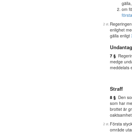
gälla,
om fö
först
Regeringen 
enlighet me
gälla enligt
Undantag
7 §
Regering
medge unda
meddelats e
Straff
8 §
Den som 
som har me
brottet är g
oaktsamhet d
Första styck
område utanf