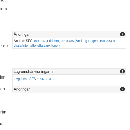
 som
Ändringar
2
Ändrad: SFS
1998:1451 (None)
,
2010:435 (Ändring i lagen (1996:95) om
er de
vissa internationella sanktioner)
Lagrumshänvisningar hit
1
ler
övg. best. SFS 1996:95 3 p
gen
Ändringar
2
från
et