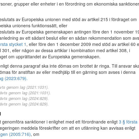
ersoner, grupper eller enheter i en förordning om ekonomiska sanktione
eslutats av Europeiska unionen med stöd av artikel 215 i fördraget om
eiska unionens funktionssätt, eller
eslutats av Europeiska gemenskapen antingen före den 1 november 1
nledning av ett sådant beslut eller en sådan rekommendation som avs
örsta stycket 1
, eller före den 1 december 2009 med stöd av artikel 60 e
el 301, eller någon av dessa artiklar i kombination med artikel 308, i
aget om upprättandet av Europeiska gemenskapen.
enligt denna paragraf ska inte dömas om brottet är ringa. Till ansvar sk
dömas för anstiftan av eller medhjälp till en gärning som avses i denna
ag (2023:679).
vts genom lag (2021:1031).
ävts genom lag (2021:1031).
ävts genom lag (2024:829).
ävts genom lag (2024:829).
g
 genomföra sanktioner i enlighet med ett förordnande enligt
3 § första
regeringen meddela föreskrifter om att en utlänning kan avvisas enligt
agen (2005:716)
, om