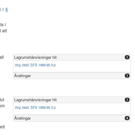
i
1 §
s i
 att
ll
Lagrumshänvisningar hit
1
övg. best. SFS 1996:95 3 p
Ändringar
1
lut
Lagrumshänvisningar hit
1
 om
övg. best. SFS 1996:95 3 p
Ändringar
4
ett