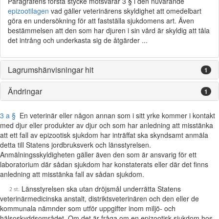
Paragrafens första stycke motsvarar 3 § i den nuvarande
epizootilagen
vad gäller veterinärens skyldighet att omedelbart
göra en undersökning för att fastställa sjukdomens art. Även
bestämmelsen att den som har djuren i sin vård är skyldig att tåla
det intrång och underkasta sig de åtgärder ...
Lagrumshänvisningar hit
1
Ändringar
1
3 a §
En veterinär eller någon annan som i sitt yrke kommer i kontakt
med djur eller produkter av djur och som har anledning att misstänka
att ett fall av epizootisk sjukdom har inträffat ska skyndsamt anmäla
detta till Statens jordbruksverk och länsstyrelsen.
Anmälningsskyldigheten gäller även den som är ansvarig för ett
laboratorium där sådan sjukdom har konstaterats eller där det finns
anledning att misstänka fall av sådan sjukdom.
Länsstyrelsen ska utan dröjsmål underrätta Statens
veterinärmedicinska anstalt, distriktsveterinären och den eller de
kommunala nämnder som utför uppgifter inom miljö- och
hälsoskyddsområdet. Om det är fråga om en epizootisk sjukdom hos