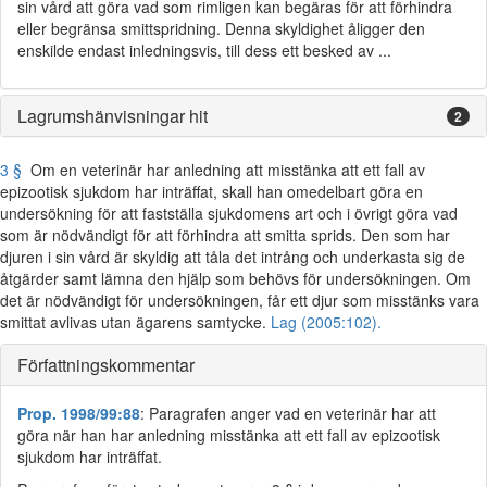
sin vård att göra vad som rimligen kan begäras för att förhindra
eller begränsa smittspridning. Denna skyldighet åligger den
enskilde endast inledningsvis, till dess ett besked av ...
Lagrumshänvisningar hit
2
3 §
Om en veterinär har anledning att misstänka att ett fall av
epizootisk sjukdom har inträffat, skall han omedelbart göra en
undersökning för att fastställa sjukdomens art och i övrigt göra vad
som är nödvändigt för att förhindra att smitta sprids. Den som har
djuren i sin vård är skyldig att tåla det intrång och underkasta sig de
åtgärder samt lämna den hjälp som behövs för undersökningen. Om
det är nödvändigt för undersökningen, får ett djur som misstänks vara
smittat avlivas utan ägarens samtycke.
Lag (2005:102).
Författningskommentar
Prop. 1998/99:88
: Paragrafen anger vad en veterinär har att
göra när han har anledning misstänka att ett fall av epizootisk
sjukdom har inträffat.