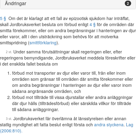
Ändringar
2
5 §
Om det är klarlagt att ett fall av epizootisk sjukdom har inträffat,
skall Jordbruksverket besluta om förbud enligt
4 §
för de områden där
smitta förekommer, eller om andra begränsningar i hanteringen av djur
eller varor, allt i den utsträckning som behövs för att motverka
smittspridning (
smittförklaring
).
Under samma förutsättningar skall regeringen eller, efter
regeringens bemyndigande, Jordbruksverket meddela föreskrifter eller
i det enskilda fallet besluta om
förbud mot transporter av djur eller varor till, från eller inom
områden som gränsar till områden där smitta förekommer eller
om andra begränsningar i hanteringen av djur eller varor inom
sådana angränsande områden, och
förbud mot tillträde till vissa djurstallar eller andra anläggningar
där djur hålls (tillträdesförbud) eller särskilda villkor för tillträde
till sådana anläggningar.
Jordbruksverket får överlämna åt länsstyrelsen eller annan
statlig myndighet att fatta beslut enligt första och
andra styckena
.
Lag
(2006:810).