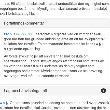
Ett sådant beslut skall snarast underställas den myndighet som
regeringen bestämmer. Myndigheten skall snarast pröva om beslutet
skall fortsätta att gälla.
Författningskommentar
Prop. 1998/99:88
: I paragrafen regleras vad en veterinär skall
göra när han har grundad anledning anta att ett fall av epizootisk
sjukdom har inträffat. En motsvarande bestämmelse finns i 4 § i
nu gällande epizootilag.
Av första stycket följer att en veterinär skall besluta om
spärrförklaring. I andra stycket anges att ett beslut som fattas av
en veterinär snarast skall underställas den myndighet som
regeringen bestämmer. Myndigheten förutsätts vid sin prövning
överväga i vad mån motstående intressen ...
Lagrumshänvisningar hit
6
4 a §
Om det finns grundad anledning att anta att ett fall av epizootisk
sjukdom har inträffat, skall Jordbruksverket, i den utsträckning det är