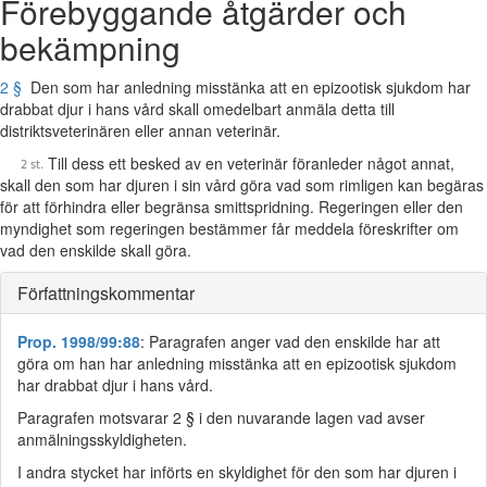
Förebyggande åtgärder och
bekämpning
2 §
Den som har anledning misstänka att en epizootisk sjukdom har
drabbat djur i hans vård skall omedelbart anmäla detta till
distriktsveterinären eller annan veterinär.
Till dess ett besked av en veterinär föranleder något annat,
skall den som har djuren i sin vård göra vad som rimligen kan begäras
för att förhindra eller begränsa smittspridning. Regeringen eller den
myndighet som regeringen bestämmer får meddela föreskrifter om
vad den enskilde skall göra.
Författningskommentar
Prop. 1998/99:88
: Paragrafen anger vad den enskilde har att
göra om han har anledning misstänka att en epizootisk sjukdom
har drabbat djur i hans vård.
Paragrafen motsvarar 2 § i den nuvarande lagen vad avser
anmälningsskyldigheten.
I andra stycket har införts en skyldighet för den som har djuren i