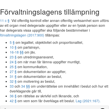
Förvaltningslagens tillämpning
11 c §
Vid offentlig kontroll eller annan offentlig verksamhet som utförs
av ett organ med delegerade uppgifter eller av en fysisk person som
har delegerats vissa uppgifter ska följande bestämmelser i
förvaltningslagen (2017:900)
tillämpas:
5 §
om legalitet, objektivitet och proportionalitet,
10 §
om partsinsyn,
16
-
18 §§
om jäv,
23 §
om utredningsansvaret,
24 §
om när man får lämna uppgifter muntligt,
25 §
om kommunikation,
27 §
om dokumentation av uppgifter,
31 §
om dokumentation av beslut,
32 §
om motivering av beslut,
33
och
34 §§
om underrättelse om innehållet i beslut och hur ett
överklagande går till,
36 §
om rättelse av skrivfel och liknande, och
42 §
om vem som får överklaga ett beslut.
Lag (2021:167).