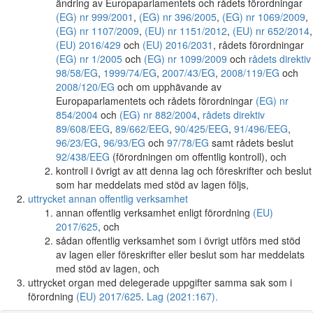
ändring av Europaparlamentets och rådets förordningar
(EG) nr 999/2001
,
(EG) nr 396/2005
,
(EG) nr 1069/2009
,
(EG) nr 1107/2009
,
(EU) nr 1151/2012
,
(EU) nr 652/2014
,
(EU) 2016/429
och
(EU) 2016/2031
, rådets förordningar
(EG) nr 1/2005
och
(EG) nr 1099/2009
och
rådets direktiv
98/58/EG
,
1999/74/EG
,
2007/43/EG
,
2008/119/EG
och
2008/120/EG
och om upphävande av
Europaparlamentets och rådets förordningar
(EG) nr
854/2004
och
(EG) nr 882/2004
,
rådets direktiv
89/608/EEG
,
89/662/EEG
,
90/425/EEG
,
91/496/EEG
,
96/23/EG
,
96/93/EG
och
97/78/EG
samt rådets beslut
92/438/EEG
(förordningen om offentlig kontroll), och
kontroll i övrigt av att denna lag och föreskrifter och beslut
som har meddelats med stöd av lagen följs,
uttrycket annan offentlig verksamhet
annan offentlig verksamhet enligt förordning
(EU)
2017/625
, och
sådan offentlig verksamhet som i övrigt utförs med stöd
av lagen eller föreskrifter eller beslut som har meddelats
med stöd av lagen, och
uttrycket organ med delegerade uppgifter samma sak som i
förordning
(EU) 2017/625
.
Lag (2021:167).