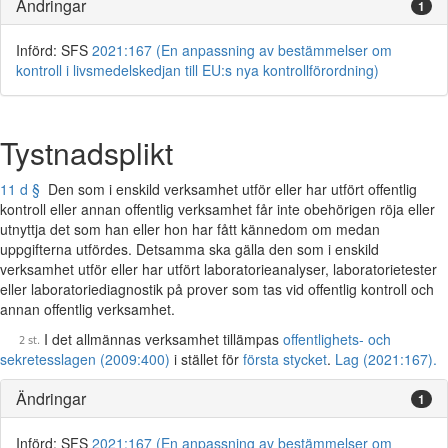
Ändringar
1
Införd: SFS
2021:167 (En anpassning av bestämmelser om
kontroll i livsmedelskedjan till EU:s nya kontrollförordning)
Tystnadsplikt
11 d §
Den som i enskild verksamhet utför eller har utfört offentlig
kontroll eller annan offentlig verksamhet får inte obehörigen röja eller
utnyttja det som han eller hon har fått kännedom om medan
uppgifterna utfördes. Detsamma ska gälla den som i enskild
verksamhet utför eller har utfört laboratorieanalyser, laboratorietester
eller laboratoriediagnostik på prover som tas vid offentlig kontroll och
annan offentlig verksamhet.
I det allmännas verksamhet tillämpas
offentlighets- och
sekretesslagen (2009:400)
i stället för
första stycket
.
Lag (2021:167).
Ändringar
1
Införd: SFS
2021:167 (En anpassning av bestämmelser om