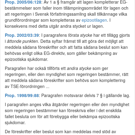
Prop. 2005/06:128
: Av 1 a § framgår att lagen kompletterar EG-
bestämmelser som faller inom tillämpningsområdet för lagen och
att regeringen i Svensk författningssamling skall tillkännage vilka
grundförordningar som kompletteras av
epizootilagen
. I
konsekvens med detta utgår andra stycket ur lagen.
Prop. 2002/03:39
: I paragrafens
första stycke
har ett tillägg gjorts
i
åttonde punkten
. Detta syftar främst till att göra det möjligt att
meddela sådana föreskrifter och att fatta sådana beslut som kan
behövas enligt olika EG-direktiv, som gäller bekämpning av
epizootiska sjukdomar.
Paragrafen har också tillförts ett
andra stycke
som ger
regeringen, eller den myndighet som regeringen bestämmer, rätt
att meddela sådana föreskrifter som behövs som komplettering
av TSE-förordningen ...
Prop. 1998/99:88
: Paragrafen motsvarar delvis 7 § i gällande lag.
I paragrafen anges vilka åtgärder regeringen eller den myndighet
som regeringen bestämmer kan föreskriva eller i det enskilda
fallet besluta om för att förebygga eller bekämpa epizootiska
sjukdomar.
De föreskrifter eller beslut som kan meddelas med stöd av