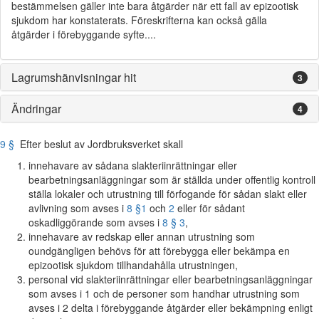
bestämmelsen gäller inte bara åtgärder när ett fall av epizootisk
sjukdom har konstaterats. Föreskrifterna kan också gälla
åtgärder i förebyggande syfte....
Lagrumshänvisningar hit
3
Ändringar
4
9 §
Efter beslut av Jordbruksverket skall
innehavare av sådana slakteriinrättningar eller
bearbetningsanläggningar som är ställda under offentlig kontroll
ställa lokaler och utrustning till förfogande för sådan slakt eller
avlivning som avses i
8 §
1
och
2
eller för sådant
oskadliggörande som avses i
8 § 3
,
innehavare av redskap eller annan utrustning som
oundgängligen behövs för att förebygga eller bekämpa en
epizootisk sjukdom tillhandahålla utrustningen,
personal vid slakteriinrättningar eller bearbetningsanläggningar
som avses i 1 och de personer som handhar utrustning som
avses i 2 delta i förebyggande åtgärder eller bekämpning enligt