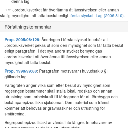
denna lag.
Jordbruksverket får överlämna åt länsstyrelsen eller annan
statlig myndighet att fatta beslut enligt
första stycket
.
Lag (2006:810).
Författningskommentar
Prop. 2005/06:128
: Ändringen i första stycket innebär att
Jordbruksverket pekas ut som den myndighet som får fatta beslut
enligt paragrafen. I det nya andra stycket bemyndigas
Jordbruksverket att överlämna till länsstyrelsen eller annan
myndighet att fatta beslut.
Prop. 1998/99:88
: Paragrafen motsvarar i huvudsak 8 § i
gällande lag.
Paragrafen anger vilka som efter beslut av myndighet som
regeringen bestämmer skall ställa lokal, redskap och annan
utrustning samt arbetskraft till förfogande för att förebygga och
bekämpa epizootiska sjukdomar. Den materiel som främst
kommer att behövas är grävmaskiner och utrustning för
smittrening.
Begreppet epizootislakt används inte längre. Innehavare av