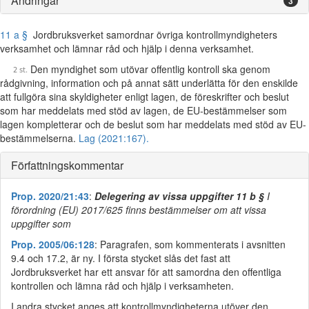
Ändringar
3
11 a §
Jordbruksverket samordnar övriga kontrollmyndigheters
verksamhet och lämnar råd och hjälp i denna verksamhet.
Den myndighet som utövar offentlig kontroll ska genom
rådgivning, information och på annat sätt underlätta för den enskilde
att fullgöra sina skyldigheter enligt lagen, de föreskrifter och beslut
som har meddelats med stöd av lagen, de EU-bestämmelser som
lagen kompletterar och de beslut som har meddelats med stöd av EU-
bestämmelserna.
Lag (2021:167).
Författningskommentar
Prop. 2020/21:43
:
Delegering av vissa uppgifter 11 b §
I
förordning (EU) 2017/625 finns bestämmelser om att vissa
uppgifter som
Prop. 2005/06:128
: Paragrafen, som kommenterats i avsnitten
9.4 och 17.2, är ny. I första stycket slås det fast att
Jordbruksverket har ett ansvar för att samordna den offentliga
kontrollen och lämna råd och hjälp i verksamheten.
I andra stycket anges att kontrollmyndigheterna utöver den