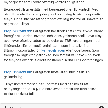
myndigheter som utövar offentlig kontroll enligt lagen.
Begreppet tillsyn ersätts med begreppet offentlig kontroll. Med
offentlig kontroll avses i princip det som i dag benämns operativ
tillsyn. Detta innebär att begreppet offentlig kontroll är snävare än
begreppet tillsyn. ...
Prop. 2002/03:39
: Paragrafen har tillförts ett
andra stycke,
varav
framgår att Jordbruksverket och länsstyrelserna skall utöva tillsyn
även över efterlevnaden av de delar av TSE-förordningen – och
tillhörande tillämpningsförordningar – som inte faller inom
tillämpningsområdet för
livsmedelslagen
eller foderlagen. Som
framgår av lagtexten gäller vad som föreskrivs i 12–14 §§ även
för tillsynen över de aktuella bestämmelserna i TSE-förordningen.
...
Prop. 1998/99:88
: Paragrafen motsvarar i huvudsak 9 § i
gällande lag.
Tillsynsbestämmelsen har utformats med hänsyn till att
bemyndigandena i 8 § inte bara avser föreskrifter utan också
beslut i enskilda fall.