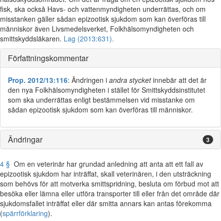
fisk, ska också Havs- och vattenmyndigheten underrättas, och om
misstanken gäller sådan epizootisk sjukdom som kan överföras till
människor även Livsmedelsverket, Folkhälsomyndigheten och
smittskyddsläkaren.
Lag (2013:631).
Författningskommentar
Prop. 2012/13:116
: Ändringen i
andra stycket
innebär att det är
den nya Folkhälsomyndigheten i stället för Smittskyddsinstitutet
som ska underrättas enligt bestämmelsen vid misstanke om
sådan epizootisk sjukdom som kan överföras till människor.
Ändringar
3
4 §
Om en veterinär har grundad anledning att anta att ett fall av
epizootisk sjukdom har inträffat, skall veterinären, i den utsträckning
som behövs för att motverka smittspridning, besluta om förbud mot att
besöka eller lämna eller utföra transporter till eller från det område där
sjukdomsfallet inträffat eller där smitta annars kan antas förekomma
(
spärrförklaring
).