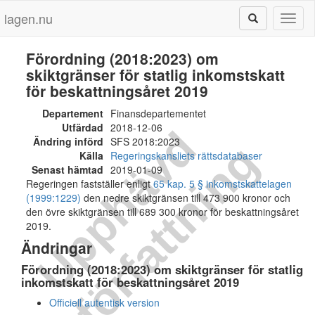
lagen.nu
Toggl
naviga
Förordning (2018:2023) om
skiktgränser för statlig inkomstskatt
för beskattningsåret 2019
Departement
Finansdepartementet
Utfärdad
2018-12-06
U
p
p
h
ä
v
d
f
ö
r
f
a
t
t
n
i
n
Ändring införd
SFS 2018:2023
g
Källa
Regeringskansliets rättsdatabaser
Senast hämtad
2019-01-09
Regeringen fastställer enligt
65 kap. 5 § inkomstskattelagen
(1999:1229)
den nedre skiktgränsen till 473 900 kronor och
den övre skiktgränsen till 689 300 kronor för beskattningsåret
2019.
Ändringar
Förordning (2018:2023) om skiktgränser för statlig
inkomstskatt för beskattningsåret 2019
Officiell autentisk version