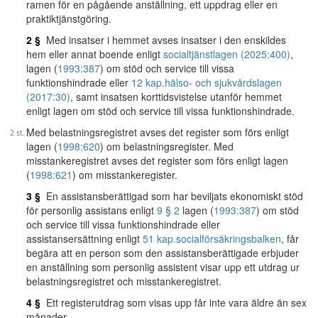
ramen för en pågående anställning, ett uppdrag eller en
praktiktjänstgöring.
2 §
Med insatser i hemmet avses insatser i den enskildes
hem eller annat boende enligt
socialtjänstlagen (2025:400)
,
lagen (
1993:387
) om stöd och service till vissa
funktionshindrade eller
12 kap.
hälso- och sjukvårdslagen
(2017:30)
, samt insatsen korttidsvistelse utanför hemmet
enligt lagen om stöd och service till vissa funktionshindrade.
Med belastningsregistret avses det register som förs enligt
lagen (
1998:620
) om belastningsregister. Med
misstankeregistret avses det register som förs enligt lagen
(
1998:621
) om misstankeregister.
3 §
En assistansberättigad som har beviljats ekonomiskt stöd
för personlig assistans enligt
9 § 2
lagen (
1993:387
) om stöd
och service till vissa funktionshindrade eller
assistansersättning enligt
51 kap.
socialförsäkringsbalken
, får
begära att en person som den assistansberättigade erbjuder
en anställning som personlig assistent visar upp ett utdrag ur
belastningsregistret och misstankeregistret.
4 §
Ett registerutdrag som visas upp får inte vara äldre än sex
månader.