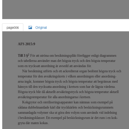
page006
Original
AFS 2015:9
2
Till 3 §
För att utröna om besiktningsplikt föreligger enligt diagrammen
och tabellerna använder man det högsta tryck och den högsta temperatur
som en trycksatt anordning är avsedd att användas för.
När besiktning utförts och ett ackrediterat organ bedömt högsta tryck och
temperatur för den avsäkringskrets i vilken anordningen eller anordning-
arna ingår, kommer högsta tryck och högsta temperatur att begränsas med
hänsyn till den trycksatta anordning i kretsen som har de lägsta värdena.
Högsta tryck blir då aktuellt avsäkringstryck och högsta temperatur aktuell
avsäkringstemperatur för alla anordningarna i kretsen.
Kokgrytor och steriliseringsapparater kan nämnas som exempel på
sådana dubbelmantlade kärl där tryckkärlets och beskickningsrummets
sammanlagda volymer ska ut göra den volym som används vid indelning
i besiktningsklasser. Ett exempel på beskickningsrum är det rum i en kok-
gryta där maten kokas.