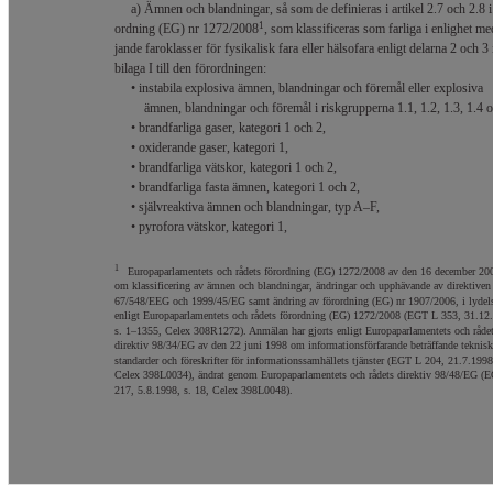
a) Ämnen och blandningar, så som de definieras i artikel 2.7 och 2.8 i
1
ordning (EG) nr 1272/2008
, som klassificeras som farliga i enlighet me
jande faroklasser för fysikalisk fara eller hälsofara enligt delarna 2 och 3 
bilaga I till den förordningen:
• instabila explosiva ämnen, blandningar och föremål eller explosiva
ämnen, blandningar och föremål i riskgrupperna 1.1, 1.2, 1.3, 1.4 o
• brandfarliga gaser, kategori 1 och 2,
• oxiderande gaser, kategori 1,
• brandfarliga vätskor, kategori 1 och 2,
• brandfarliga fasta ämnen, kategori 1 och 2,
• självreaktiva ämnen och blandningar, typ A–F,
• pyrofora vätskor, kategori 1,
1
Europaparlamentets och rådets förordning (EG) 1272/2008 av den 16 december 20
om klassificering av ämnen och blandningar, ändringar och upphävande av direktiven
67/548/EEG och 1999/45/EG samt ändring av förordning (EG) nr 1907/2006, i lydel
enligt Europaparlamentets och rådets förordning (EG) 1272/2008 (EGT L 353, 31.12
s. 1–1355, Celex 308R1272). Anmälan har gjorts enligt Europaparlamentets och råde
direktiv 98/34/EG av den 22 juni 1998 om informationsförfarande beträffande teknisk
standarder och föreskrifter för informationssamhällets tjänster (EGT L 204, 21.7.1998
Celex 398L0034), ändrat genom Europaparlamentets och rådets direktiv 98/48/EG (
217, 5.8.1998, s. 18, Celex 398L0048).