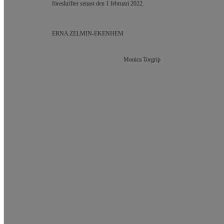
föreskrifter senast den 1 februari 2022.
ERNA ZELMIN-EKENHEM
Monica Torgrip