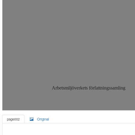
Arbetsmiljöverkets författningssamling
page002
Original