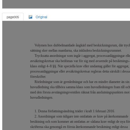
page005
Original
Volymen hos dubbelmantlade ångkärl med beskickningsrum, där tryc
sättning sker mellan mantlarna, ska inkludera beskickningsrummet.
Trycksatta anordningar som ingår i aggregat, processanläggningar ell
avsäkringskretsar ska bedömas var för sig med avseende på besiktnings-
klass enligt 4–8 §§. När speciella krav eller undantag gäller för aggregat,
processanläggningar eller avsäkringskretsar regleras detta särskilt i dessa
föreskrifter.
Rörledningar som är grenledningar och har en mindre diameter än sin
huvudledning ska tillhöra samma klass som huvudledningen fram till oc
med den första avstängningsventilen räknat från anslutningspunkten mot
huvudledningen.
1. Denna författningsändring träder i kraft 1 februari 2016.
2. Anordningar som tidigare inte omfattats av krav på återkommande
besiktning och som kommer att omfattas av sådana krav enligt de nya för
skrifterna ska genomgå en första återkommande besiktning enligt dessa