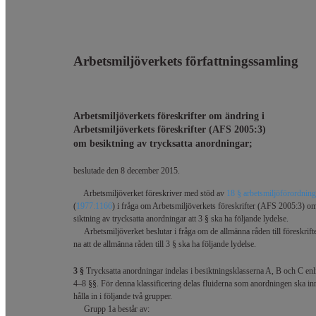
Arbetsmiljöverkets författningssamling
Arbetsmiljöverkets föreskrifter om ändring i
Arbetsmiljöverkets föreskrifter (AFS 2005:3)
om besiktning av trycksatta anordningar;
beslutade den 8 december 2015.
Arbetsmiljöverket föreskriver med stöd av
18 § arbetsmiljöförordnin
(
1977:1166
) i fråga om Arbetsmiljöverkets föreskrifter (AFS 2005:3) o
siktning av trycksatta anordningar att 3 § ska ha följande lydelse.
Arbetsmiljöverket beslutar i fråga om de allmänna råden till föreskrift
na att de allmänna råden till 3 § ska ha följande lydelse.
3 §
Trycksatta anordningar indelas i besiktningsklasserna A, B och C enl
4–8 §§. För denna klassificering delas fluiderna som anordningen ska in
hålla in i följande två grupper.
Grupp 1a består av: