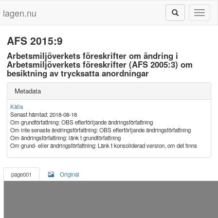
lagen.nu
Toggl
naviga
AFS 2015:9
Arbetsmiljöverkets föreskrifter om ändring i
Arbetsmiljöverkets föreskrifter (AFS 2005:3) om
besiktning av trycksatta anordningar
Metadata
Källa
Senast hämtad: 2018-08-18
Om grundförfattning: OBS efterförljande ändringsförfattning
Om inte senaste ändringsförfattning: OBS efterförljande ändringsförfattning
Om ändringsförfattning: länk t grundförfattning
Om grund- eller ändringsförfattning: Länk t konsoliderad version, om det finns
page001
Original