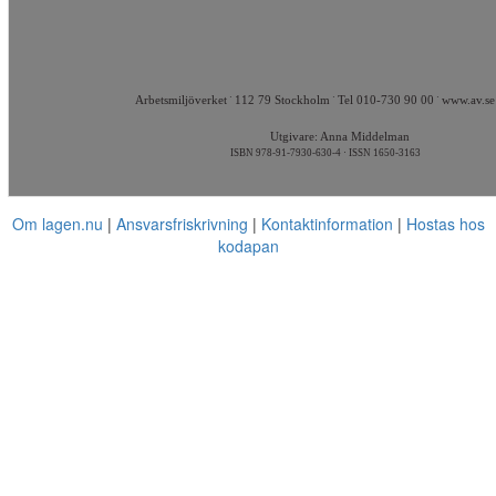
·
·
·
Arbetsmiljöverket
112 79 Stockholm
Tel 010-730 90 00
www.av.se
Utgivare: Anna Middelman
ISBN 978-91-7930-630-4 · ISSN 1650-3163
Om lagen.nu
Ansvarsfriskrivning
Kontaktinformation
Hostas hos
kodapan