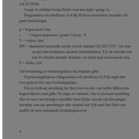
och EUH044.
Grupp 2a omfattar övriga fluider som inte ingår i grupp 1a.
Diagrammen och tabellerna i 4–8 §§ till dessa föreskrifter använder föl-
jande beteckningar.
p = högsta tryck i bar.
t
= högsta temperatur i grader Celcius, ºC.
V = volym i liter.
DN = diameterns nominella storlek svensk standard SS-ISO 6707. Om den-
na inte kan bestämmas används innerdiametern. För ett tvärsnitt som
inte är cirkulärt används diameter i en cirkel med motsvarande area.
P = effekt i kW.
Vid bestämning av besiktningsklass ska följande gälla.
Avgränsningslinjerna i diagrammen och tabellerna i 4–8 §§ anger den
övre gränsen för varje besiktningsklass.
Om en trycksatt anordning har flera rum ska den i sin helhet tillhöra den
högsta klassen som gäller för något av rummen. Om en trycksatt anordning
eller ett rum i anordningen innehåller flera fluider ska det vid klassningen
betraktas som om anordningen eller rummet helt fylls med den fluid som
medför de mest omfattande besiktningskraven.
4