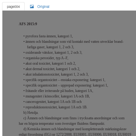
page004
Original
AFS 2015:9
• pyrofora fasta ämnen, kategori 1,
• ämnen och blandningar som vid kontakt med vatten utvecklar brand-
farliga gaser, kategori 1, 2 och 3,
• oxiderande vätskor, kategori 1, 2 och 3,
• organiska peroxider, typ A–F,
• akut oral toxicitet, kategori 1 och 2,
• akut dermal toxicitet, kategori 1 och 2,
• akut inhalationstoxicitet, kategori 1, 2 och 3,
• specifik organtoxicitet – enstaka exponering: kategori 1,
• specifik organtoxicitet – upprepad exponering: kategori 1,
• frätande eller irriterande på huden, kategori 1A,
• mutagenitet i könsceller, kategori 1A och 1B,
• cancerogenitet, kategori 1A och 1B och
• reproduktionstoxicitet, kategori 1A och 1B.
b) Hetolja.
c) Ämnen och blandningar som finns i trycksatta anordningar och som
har en högsta temperatur som överstiger fluidens flampunkt.
d) Kemiska ämnen och blandningar med kompletterande märkningskrav
enligt förordning (EG) nr 1272/2008, EUH001, EUH006, EUH018, EUH019