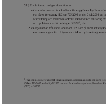
20 §
Trycksättning med gas ska utföras av
1. ett kontrollorgan som är ackrediterat för uppgiften enligt Europarl
och rådets förordning (EG) nr 765/2008 av den 9 juli 2008 om kr
ackreditering och marknadskontroll i samband med saluföring av
1
och upphävande av förordning nr 339/93
, eller
2. en organisation från annat land inom EES som på annat sätt erbjud
motsvarande garantier i fråga om teknisk och yrkesmässig kompe
1
Från och med den 16 juli 2021 tillämpas istället Europaparlamentets och rådets föro
(EG) nr 765/2008 av den 9 juli 2008 om krav för ackreditering och upphävande av fö
(EEG) nr 339/93.