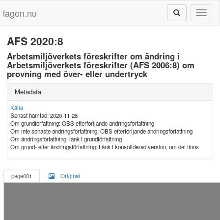
lagen.nu
Toggl
naviga
AFS 2020:8
Arbetsmiljöverkets föreskrifter om ändring i
Arbetsmiljöverkets föreskrifter (AFS 2006:8) om
provning med över- eller undertryck
Metadata
Källa
Senast hämtad: 2020-11-26
Om grundförfattning: OBS efterförljande ändringsförfattning
Om inte senaste ändringsförfattning: OBS efterförljande ändringsförfattning
Om ändringsförfattning: länk t grundförfattning
Om grund- eller ändringsförfattning: Länk t konsoliderad version, om det finns
page001
Original