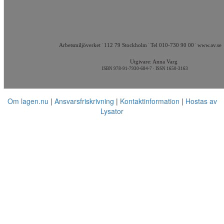
·
·
·
Arbetsmiljöverket
112 79 Stockholm
Tel 010-730 90 00
www.av.se
Utgivare: Anna Varg
ISBN 978-91-7930-684-7 · ISSN 1650-3163
Om lagen.nu
Ansvarsfriskrivning
Kontaktinformation
Hostas av
Lysator