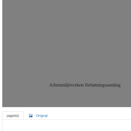
Arbetsmiljöverkets författningssamling
page002
Original