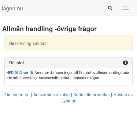
lagen.nu
Toggl
naviga
Allmän handling -övriga frågor
Beskrivning saknas!
Rättsfall
1
HFD 2013 not 18
: Annan än den som begärt att få ta del av allmän handling hade
inte rätt att överklaga kammarrätts beslut i utlämnandefrågan
Om lagen.nu
Ansvarsfriskrivning
Kontaktinformation
Hostas av
Lysator