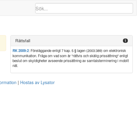
Rättsfall
1
RK 2009:2
: Föreläggande enligt 7 kap. 5 § lagen (2003:389) om elektronisk
kommunikation. Fråga om vad som är "rättvis och skälig prissättning" enligt
beslut om skyldigheter avseende prissättning av samtalsterminering i mobilt
nät.
formation
Hostas av Lysator