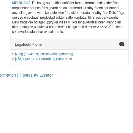
MD 2013:10
: Ett bolag som tillhandahåller turistinformationstjänster från
mopedbilar har påstått sig vara en auktoriserad turistbyrå och har därvid
använt sig av ett visst kännetecken för auktoriserade turistbyråer. Dels fråga
om vad en bolaget meddelad auktorisation omfattat för slags verksamhet.
Dels fråga om bolaget uppfyller vissa villkor för auktorisationen, varvid en
tillämpning av punkten 4 andra ledet i bilaga 1 till direktiv 2005/29/EG, den
s.k. svarta listan, har aktualiserats.
Legaldefinitioner
5
2 § Lag (1974:191) om bevakningsföretag
2 § Skeppsklarerarförordning (1934:119)
formation
Hostas av Lysator