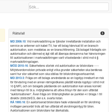
Rättsfall
5
MD 2006:10
: Vid marknadsföring av tjänster innefattande installation och
service av antenner och kabel-TV, har ett bolag hänvisat till en bransch-
auktorisation, som meddelas av en branschförening. Då bolaget fråntagits sin
auktorisation och därmed ej ägt rätt att åberopa densamma har hänvisningen
till auktorisationen i marknadsföringen varit vilseledande i strid mot 6 §
marknadsföringslagen.
MÖD 2010:16
: Säkerhetens storlek vid auktorisation av bilskrotare -----
Miljööverdomstolen prövade enligt vilka grunder säkerheten ska beräknas
samt hur stor säkerhet som ska ställas för bilskrotningsverksamhet.
MD 2013:3
: Fråga om ett bolags användande av en logotyp inneburit en risk
för förväxling med en annan näringsidkares påstått kända logotyp i strid mot
10 § MFL och om bolagets påstående om auktorisation kan anses korrekt
med hänsyn till bl.a. möjligheterna att utöva tillsyn för den som utfärdat
"auktorisationen". Även fråga om tillämpligheten av punkten 4 i bilaga 1 till
direktiv 2005/29/EG, den s.k. svarta listan.
RÅ 1995:16
: En auktoriserad bilskrotare hade vidaresålt en för skrotning
mottagen personbil trots att han utfärdat ett skrotningsintyg för bilen.
Auktorisationen som bilskrotare har återkallats.