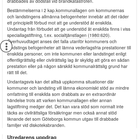
drabbades av dödsfall vid brandkatastrofen.
Bestämmelserna i
2 kap.
kommunallagen
om kommunernas
och landstingens allmänna befogenheter innebär att det råder
ett principiellt förbud mot att ge understöd åt enskilda.
Undantag från förbudet att ge understöd åt enskilda finns i viss
speciallagstiftning, t.ex.
socialtjänstlagen (1980:620)
.
Överhuvudtaget anses det falla utanför kommuners och
landstings befogenheter att lämna vederlagsfria prestationer till
enskilda personer, om inte kommunen eller landstinget enligt
offentligrättslig eller civilrättslig lag är skyldig att göra en sådan
prestation eller på någon särskild kommunalrättslig grund har
rätt till det.
Undantagsvis kan det alltså uppkomma situationer där
kommuner och landsting vill lämna ekonomiskt stöd av mindre
omfattning till enskilda som drabbats av en extraordinär
händelse trots att varken
kommunallagen
eller annan
lagstiftning medger det. Det kan vara stöd som normalt inte
täcks av civilrättsliga försäkringar men också annat stöd
liknande det som Göteborgs kommun utgav till drabbade
familjer vid diskoteksbranden.
Utredarens uppdrag