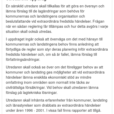
En särskild utredare skall tillkallas för att göra en översyn och
lämna förslag till de lagändringar som behövs för
kommunernas och landstingens organisation och
beslutsfattande vid extraordinära fredstida händelser. Frågan
när en sådan reglering får tillämpas och hur detta avgörs i varje
situation skall också utredas.
I uppdraget ingår också att överväga om det med hänsyn till
kommunernas och landstingens behov finns anledning att
förtydliga de regler som styr deras planering inför extraordinära
fredstida händelser och, om så är fallet, lämna förslag till
författningsändringar.
Utredaren skall också se över om det föreligger behov av att
kommuner och landsting ges möjligheter att vid extraordinära
händelser lämna enskilda ekonomiskt stöd av mindre
omfattning inom områden som normalt inte täcks av
civilrättsliga försäkringar. Vid behov skall utredaren lämna
förslag på lagtekniska lösningar.
Utredaren skall inhämta erfarenheter från kommuner, landsting
och länsstyrelser som drabbats av extraordinära händelser
under åren 1996 - 2001. I vissa fall finns rapporter att tillgå.