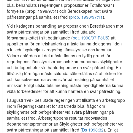
bl.a. behandlats i regeringens propositioner Totalförsvar i
förnyelse (
prop. 1996/97:4
) och Beredskapen mot svåra
påfrestningar på samhället i fred (
prop. 1996/97:11
).
Vid riksdagens behandling av propositionen Beredskapen mot
svåra påfrestningar på samhället i fred uttalade
försvarsutskottet i sitt betänkande (
bet. 1996/97:FöU5
) att
uppgifterna för en krishantering måste kunna delegeras i den
s.k. ledningskedjan - regering, länsstyrelse och kommun.
Vidare anfördes att det måste finnas en tydlig grund för
regeringens, länsstyrelsernas och kommunernas skyldigheter
och befogenheter vid hanteringen av en svår påfrestning. En
tillräcklig förmåga måste sålunda säkerställas så att risken för
och konsekvenserna av en svår påfrestning på samhället
minskar. Enligt utskottets mening måste myndigheterna kunna
vidta förberedelser för att kunna hantera en svår påfrestning.
I augusti 1997 beslutade regeringen att tillsätta en arbetsgrupp
inom Regeringskansliet för att utreda bl.a. frågor om
skyldigheter och befogenheter vid svåra påfrestningar på
samhället i fred. Arbetsgruppens resultat redovisades i
departementspromemorian Skyldigheter och befogenheter vid
svåra påfrestningar på samhället i fred (
Ds 1998:32
). Enligt