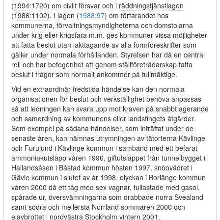
(
1994:1720
) om civilt försvar och i
räddningstjänstlagen
(1986:1102)
. I lagen (
1988:97
) om förfarandet hos
kommunerna, förvaltningsmyndigheterna och domstolarna
under krig eller krigsfara m.m. ges kommuner vissa möjligheter
att fatta beslut utan iakttagande av alla formföreskrifter som
gäller under normala förhållanden. Styrelsen har då en central
roll och har befogenhet att genom ställföreträdarskap fatta
beslut i frågor som normalt ankommer på fullmäktige.
Vid en extraordinär fredstida händelse kan den normala
organisationen för beslut och verkställighet behöva anpassas
så att ledningen kan svara upp mot kraven på snabbt agerande
och samordning av kommunens eller landstingets åtgärder.
Som exempel på sådana händelser, som inträffat under de
senaste åren, kan nämnas utrymningen av tätorterna Kävlinge
och Furulund i Kävlinge kommun i samband med ett befarat
ammoniakutsläpp våren 1996, giftutsläppet från tunnelbygget i
Hallandsåsen i Båstad kommun hösten 1997, snöovädret i
Gävle kommun i slutet av år 1998, olyckan i Borlänge kommun
våren 2000 då ett tåg med sex vagnar, fullastade med gasol,
spårade ur, översvämningarna som drabbade norra Svealand
samt södra och mellersta Norrland sommaren 2000 och
elavbrottet i nordvästra Stockholm vintern 2001.