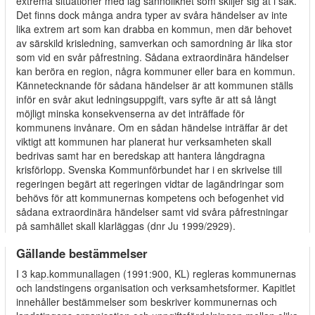
extrema situationer med låg sannolikhet som skiljer sig åt i sak.
Det finns dock många andra typer av svåra händelser av inte
lika extrem art som kan drabba en kommun, men där behovet
av särskild krisledning, samverkan och samordning är lika stor
som vid en svår påfrestning. Sådana extraordinära händelser
kan beröra en region, några kommuner eller bara en kommun.
Kännetecknande för sådana händelser är att kommunen ställs
inför en svår akut ledningsuppgift, vars syfte är att så långt
möjligt minska konsekvenserna av det inträffade för
kommunens invånare. Om en sådan händelse inträffar är det
viktigt att kommunen har planerat hur verksamheten skall
bedrivas samt har en beredskap att hantera långdragna
krisförlopp. Svenska Kommunförbundet har i en skrivelse till
regeringen begärt att regeringen vidtar de lagändringar som
behövs för att kommunernas kompetens och befogenhet vid
sådana extraordinära händelser samt vid svåra påfrestningar
på samhället skall klarläggas (dnr Ju 1999/2929).
Gällande bestämmelser
I
3 kap.
kommunallagen
(1991:900, KL) regleras kommunernas
och landstingens organisation och verksamhetsformer. Kapitlet
innehåller bestämmelser som beskriver kommunernas och