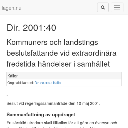
lagen.nu
Toggl
naviga
Dir. 2001:40
Kommuners och landstings
beslutsfattande vid extraordinära
fredstida händelser i samhället
Källor
Originaldokument:
Dir. 2001:40
,
Källa
-
Beslut vid regeringssammanträde den 10 maj 2001.
Sammanfattning av uppdraget
En särskild utredare skall tillkallas för att göra en översyn och