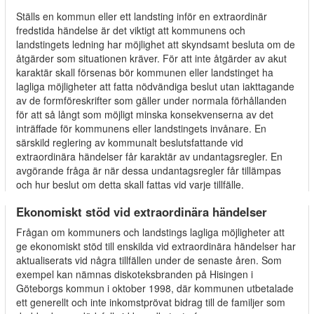
Ställs en kommun eller ett landsting inför en extraordinär
fredstida händelse är det viktigt att kommunens och
landstingets ledning har möjlighet att skyndsamt besluta om de
åtgärder som situationen kräver. För att inte åtgärder av akut
karaktär skall försenas bör kommunen eller landstinget ha
lagliga möjligheter att fatta nödvändiga beslut utan iakttagande
av de formföreskrifter som gäller under normala förhållanden
för att så långt som möjligt minska konsekvenserna av det
inträffade för kommunens eller landstingets invånare. En
särskild reglering av kommunalt beslutsfattande vid
extraordinära händelser får karaktär av undantagsregler. En
avgörande fråga är när dessa undantagsregler får tillämpas
och hur beslut om detta skall fattas vid varje tillfälle.
Ekonomiskt stöd vid extraordinära händelser
Frågan om kommuners och landstings lagliga möjligheter att
ge ekonomiskt stöd till enskilda vid extraordinära händelser har
aktualiserats vid några tillfällen under de senaste åren. Som
exempel kan nämnas diskoteksbranden på Hisingen i
Göteborgs kommun i oktober 1998, där kommunen utbetalade
ett generellt och inte inkomstprövat bidrag till de familjer som