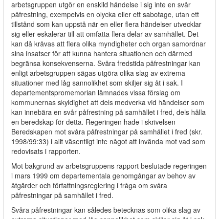
arbetsgruppen utgör en enskild händelse i sig inte en svår
påfrestning, exempelvis en olycka eller ett sabotage, utan ett
tillstånd som kan uppstå när en eller flera händelser utvecklar
sig eller eskalerar till att omfatta flera delar av samhället. Det
kan då krävas att flera olika myndigheter och organ samordnar
sina insatser för att kunna hantera situationen och därmed
begränsa konsekvenserna. Svåra fredstida påfrestningar kan
enligt arbetsgruppen sägas utgöra olika slag av extrema
situationer med låg sannolikhet som skiljer sig åt i sak. I
departementspromemorian lämnades vissa förslag om
kommunernas skyldighet att dels medverka vid händelser som
kan innebära en svår påfrestning på samhället i fred, dels hålla
en beredskap för detta. Regeringen hade i skrivelsen
Beredskapen mot svåra påfrestningar på samhället i fred (skr.
1998/99:33) i allt väsentligt inte något att invända mot vad som
redovisats i rapporten.
Mot bakgrund av arbetsgruppens rapport beslutade regeringen
i mars 1999 om departementala genomgångar av behov av
åtgärder och författningsreglering i fråga om svåra
påfrestningar på samhället i fred.
Svåra påfrestningar kan således betecknas som olika slag av