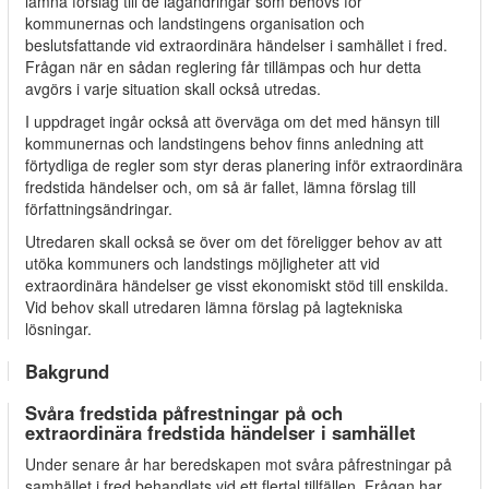
lämna förslag till de lagändringar som behövs för
kommunernas och landstingens organisation och
beslutsfattande vid extraordinära händelser i samhället i fred.
Frågan när en sådan reglering får tillämpas och hur detta
avgörs i varje situation skall också utredas.
I uppdraget ingår också att överväga om det med hänsyn till
kommunernas och landstingens behov finns anledning att
förtydliga de regler som styr deras planering inför extraordinära
fredstida händelser och, om så är fallet, lämna förslag till
författningsändringar.
Utredaren skall också se över om det föreligger behov av att
utöka kommuners och landstings möjligheter att vid
extraordinära händelser ge visst ekonomiskt stöd till enskilda.
Vid behov skall utredaren lämna förslag på lagtekniska
lösningar.
Bakgrund
Svåra fredstida påfrestningar på och
extraordinära fredstida händelser i samhället
Under senare år har beredskapen mot svåra påfrestningar på
samhället i fred behandlats vid ett flertal tillfällen. Frågan har