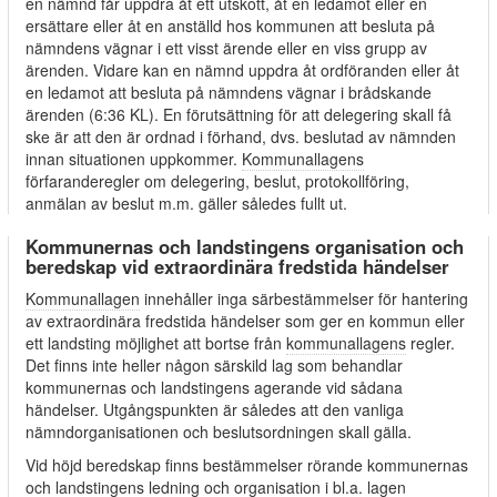
en nämnd får uppdra åt ett utskott, åt en ledamot eller en
ersättare eller åt en anställd hos kommunen att besluta på
nämndens vägnar i ett visst ärende eller en viss grupp av
ärenden. Vidare kan en nämnd uppdra åt ordföranden eller åt
en ledamot att besluta på nämndens vägnar i brådskande
ärenden (6:36 KL). En förutsättning för att delegering skall få
ske är att den är ordnad i förhand, dvs. beslutad av nämnden
innan situationen uppkommer.
Kommunallagens
förfaranderegler om delegering, beslut, protokollföring,
anmälan av beslut m.m. gäller således fullt ut.
Kommunernas och landstingens organisation och
beredskap vid extraordinära fredstida händelser
Kommunallagen
innehåller inga särbestämmelser för hantering
av extraordinära fredstida händelser som ger en kommun eller
ett landsting möjlighet att bortse från
kommunallagens
regler.
Det finns inte heller någon särskild lag som behandlar
kommunernas och landstingens agerande vid sådana
händelser. Utgångspunkten är således att den vanliga
nämndorganisationen och beslutsordningen skall gälla.
Vid höjd beredskap finns bestämmelser rörande kommunernas
och landstingens ledning och organisation i bl.a. lagen