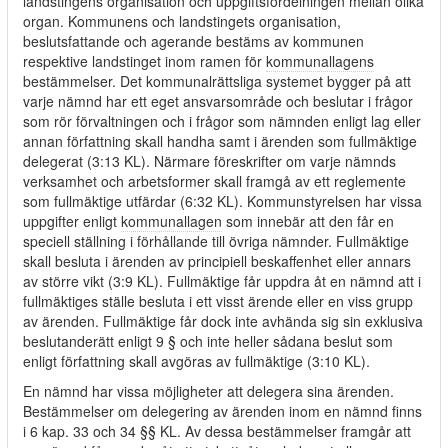
landstingens organisation och uppgiftsfördelningen mellan olika
organ. Kommunens och landstingets organisation,
beslutsfattande och agerande bestäms av kommunen
respektive landstinget inom ramen för
kommunallagens
bestämmelser. Det kommunalrättsliga systemet bygger på att
varje nämnd har ett eget ansvarsområde och beslutar i frågor
som rör förvaltningen och i frågor som nämnden enligt lag eller
annan författning skall handha samt i ärenden som fullmäktige
delegerat (3:13 KL). Närmare föreskrifter om varje nämnds
verksamhet och arbetsformer skall framgå av ett reglemente
som fullmäktige utfärdar (6:32 KL). Kommunstyrelsen har vissa
uppgifter enligt
kommunallagen
som innebär att den får en
speciell ställning i förhållande till övriga nämnder. Fullmäktige
skall besluta i ärenden av principiell beskaffenhet eller annars
av större vikt (3:9 KL). Fullmäktige får uppdra åt en nämnd att i
fullmäktiges ställe besluta i ett visst ärende eller en viss grupp
av ärenden. Fullmäktige får dock inte avhända sig sin exklusiva
beslutanderätt enligt 9 § och inte heller sådana beslut som
enligt författning skall avgöras av fullmäktige (3:10 KL).
En nämnd har vissa möjligheter att delegera sina ärenden.
Bestämmelser om delegering av ärenden inom en nämnd finns
i 6 kap. 33 och 34 §§ KL. Av dessa bestämmelser framgår att