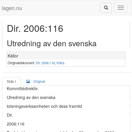
lagen.nu
Toggl
naviga
Dir. 2006:116
Utredning av den svenska
Källor
Originaldokument:
Dir. 2006:116
,
Källa
Sida 1
Original
Kommittédirektiv
Utredning av den svenska
lotsningsverksamheten och dess framtid
Dir.
2006:116