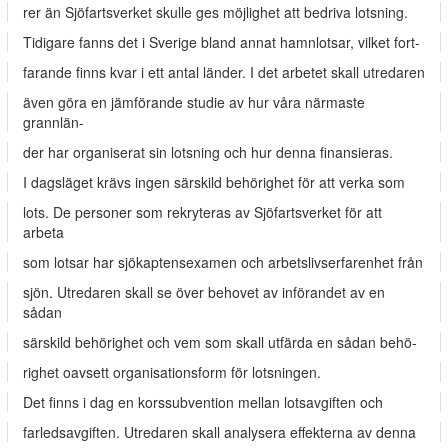
rer än Sjöfartsverket skulle ges möjlighet att bedriva lotsning.
Tidigare fanns det i Sverige bland annat hamnlotsar, vilket fort-
farande finns kvar i ett antal länder. I det arbetet skall utredaren
även göra en jämförande studie av hur våra närmaste
grannlän-
der har organiserat sin lotsning och hur denna finansieras.
I dagsläget krävs ingen särskild behörighet för att verka som
lots. De personer som rekryteras av Sjöfartsverket för att
arbeta
som lotsar har sjökaptensexamen och arbetslivserfarenhet från
sjön. Utredaren skall se över behovet av införandet av en
sådan
särskild behörighet och vem som skall utfärda en sådan behö-
righet oavsett organisationsform för lotsningen.
Det finns i dag en korssubvention mellan lotsavgiften och
farledsavgiften. Utredaren skall analysera effekterna av denna