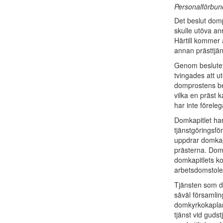
Personalförbun
Det beslut dom
skulle utöva an
Härtill kommer a
annan prästtjäns
Genom beslutet
tvingades att ut
domprostens bes
vilka en präst k
har inte föreleg
Domkapitlet har
tjänstgöringsför
uppdrar domkapi
prästerna. Dom
domkapitlets ko
arbetsdomstole
Tjänsten som d
såväl församlin
domkyrkokaplane
tjänst vid guds