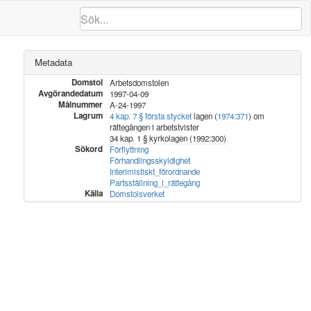
Metadata
Domstol
Arbetsdomstolen
Avgörandedatum
1997-04-09
Målnummer
A-24-1997
Lagrum
4 kap. 7 § första stycket
lagen (
1974:371
) om
rättegången i arbetstvister
34 kap. 1 § kyrkolagen (1992:300)
Sökord
Förflyttning
Förhandlingsskyldighet
Interimistiskt_förordnande
Partsställning_i_rättegång
Källa
Domstolsverket