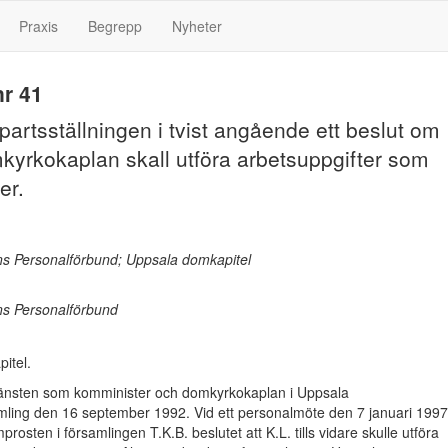
Praxis
Begrepp
Nyheter
r 41
artsställningen i tvist angående ett beslut om
kyrkokaplan skall utföra arbetsuppgifter som
er.
s Personalförbund; Uppsala domkapitel
s Personalförbund
itel.
 tjänsten som komminister och domkyrkokaplan i Uppsala
ling den 16 september 1992. Vid ett personalmöte den 7 januari 1997
osten i församlingen T.K.B. beslutet att K.L. tills vidare skulle utföra