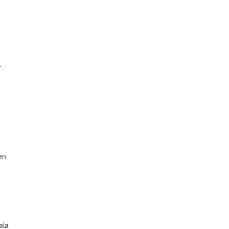
.
en
ala