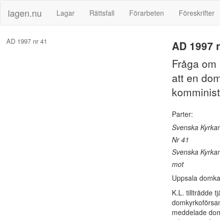
lagen.nu
Lagar
Rättsfall
Förarbeten
Föreskrifter
AD 1997 nr 41
AD 1997 n
Fråga om p
att en dom
komminist
Parter:
Svenska Kyrkan
Nr 41
Svenska Kyrkan
mot
Uppsala domkap
K.L. tillträdde
domkyrkoförsam
meddelade dompr