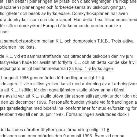
iet. Han deltar i planeringen av präst- och diakonvigningar. På riksplane
okaplanen i planeringen och förberedelserna av biskopsvigningar,
gtidligheter och besök av kyrkoledare. Domkyrkokaplanen har även
dra domkyrkor inom och utom landet. Han deltar t.ex. tillsammans me
 för större domkyrkor i Europa i återkommande nordeuropeiska
nser.
at samarbetsproblem mellan K.L. och domprosten T.K.B.. Trots aktiva
oblemen inte lösts.
de K.L. vid ett sammanträffande hos biträdande biskopen den 19 juni
tsstyrelsen hade för avsikt att förflytta K.L. och att detta kunde ske frivill
vångsåtgärd enligt bestämmelserna i
34 kap. 1 § kyrkolagen
.
 1 augusti 1996 genomfördes förhandlingar enligt 11 §
agen till vilka stiftsstyrelsen kallat med anledning av att arbetsgivar
a att K.L. i stället för den egna tjänsten skulle utöva annan tjänst.
s avsikt var att K.L. skulle utöva tjänst som stiftsadjunkt under tiden d
l den 29 december 1996. Personalförbundet yrkade vid förhandlingen a
ljas tjänstledighet med bibehållna löneförmåner för studier/forskning för
tember 1996 till den 30 juni 1997. Förhandlingen avslutades dock i
t kallades därefter till ytterligare förhandling enligt 11 §
elagen som genomfördes den 9 augusti 1996. Även vid denna