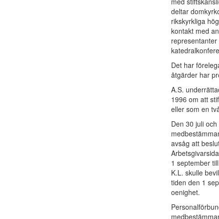
med stiftskansl
deltar domkyrk
rikskyrkliga hö
kontakt med an
representanter
katedralkonfere
Det har föreleg
åtgärder har pr
A.S. underrätta
1996 om att stif
eller som en t
Den 30 juli och
medbestämmandel
avsåg att beslut
Arbetsgivarsidan
1 september til
K.L. skulle bevi
tiden den 1 sep
oenighet.
Personalförbunde
medbestämmand