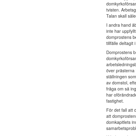
domkyrkoförsaml
tvisten. Arbetsg
Talan skall såle
I andra hand åb
inte har uppfyl
domprostens bes
tillfälle deltag
Domprostens bes
domkyrkoförsaml
arbetsledningsb
över prästerna 
ställningen som
av domstol, eft
fråga om så ing
har oförändrade
fastighet.
För det fall at
att domprostens
domkapitlets in
samarbetsprobl