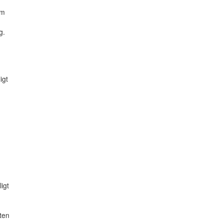
om
g.
igt
igt
sten