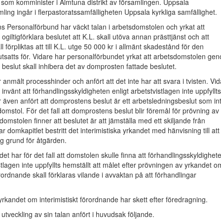
 som komminister i Almtuna distrikt av församlingen. Uppsala
ing ingår i flerpastoratssamfälligheten Uppsala kyrkliga samfällighet.
 Personalförbund har väckt talan i arbetsdomstolen och yrkat att
ogiltigförklara beslutet att K.L. skall utöva annan prästtjänst och att
l förpliktas att till K.L. utge 50 000 kr i allmänt skadestånd för den
tsatts för. Vidare har personalförbundet yrkat att arbetsdomstolen ge
kt beslut skall inhibera det av domprosten fattade beslutet.
 anmält processhinder och anfört att det inte har att svara i tvisten. Vi
invänt att förhandlingsskyldigheten enligt arbetstvistlagen inte uppfyllts
 även anfört att domprostens beslut är ett arbetsledningsbeslut som in
omstol. För det fall att domprostens beslut blir föremål för prövning av
omstolen finner att beslutet är att jämställa med ett skiljande från
r domkapitlet bestritt det interimistiska yrkandet med hänvisning till att
lig grund för åtgärden.
et har för det fall att domstolen skulle finna att förhandlingsskyldighet
stlagen inte uppfyllts hemställt att målet efter prövningen av yrkandet o
örordnande skall förklaras vilande i avvaktan på att förhandlingar
rkandet om interimistiskt förordnande har skett efter föredragning.
l utveckling av sin talan anfört i huvudsak följande.