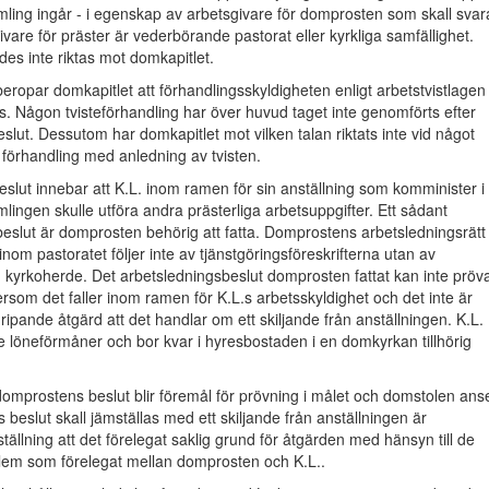
ing ingår - i egenskap av arbetsgivare för domprosten som skall svara
ivare för präster är vederbörande pastorat eller kyrkliga samfällighet.
des inte riktas mot domkapitlet.
eropar domkapitlet att förhandlingsskyldigheten enligt arbetstvistlagen
lts. Någon tvisteförhandling har över huvud taget inte genomförts efter
lut. Dessutom har domkapitlet mot vilken talan riktats inte vid något
it i förhandling med anledning av tvisten.
lut innebar att K.L. inom ramen för sin anställning som komminister i
ingen skulle utföra andra prästerliga arbetsuppgifter. Ett sådant
eslut är domprosten behörig att fatta. Domprostens arbetsledningsrätt
inom pastoratet följer inte av tjänstgöringsföreskrifterna utan av
 kyrkoherde. Det arbetsledningsbeslut domprosten fattat kan inte pröv
ersom det faller inom ramen för K.L.s arbetsskyldighet och det inte är
ripande åtgärd att det handlar om ett skiljande från anställningen. K.L.
 löneförmåner och bor kvar i hyresbostaden i en domkyrkan tillhörig
t domprostens beslut blir föremål för prövning i målet och domstolen ans
 beslut skall jämställas med ett skiljande från anställningen är
ställning att det förelegat saklig grund för åtgärden med hänsyn till de
em som förelegat mellan domprosten och K.L..