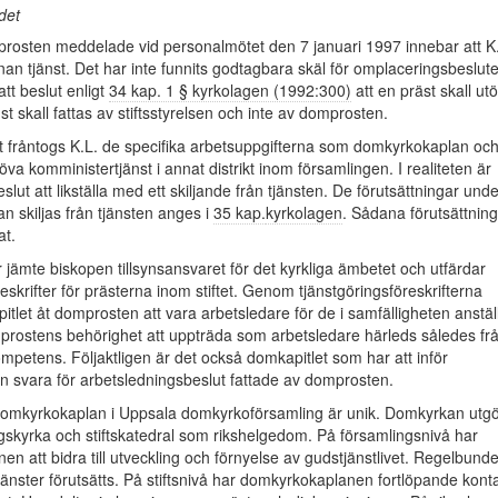
det
prosten meddelade vid personalmötet den 7 januari 1997 innebar att K
nan tjänst. Det har inte funnits godtagbara skäl för omplaceringsbeslute
tt beslut enligt
34 kap. 1 § kyrkolagen (1992:300)
att en präst skall ut
t skall fattas av stiftsstyrelsen och inte av domprosten.
 fråntogs K.L. de specifika arbetsuppgifterna som domkyrkokaplan oc
öva komministertjänst i annat distrikt inom församlingen. I realiteten är
lut att likställa med ett skiljande från tjänsten. De förutsättningar unde
an skiljas från tjänsten anges i
35 kap.
kyrkolagen
. Sådana förutsättnin
at.
 jämte biskopen tillsynsansvaret för det kyrkliga ämbetet och utfärdar
eskrifter för prästerna inom stiftet. Genom tjänstgöringsföreskrifterna
tlet åt domprosten att vara arbetsledare för de i samfälligheten anstäl
prostens behörighet att uppträda som arbetsledare härleds således fr
mpetens. Följaktligen är det också domkapitlet som har att inför
n svara för arbetsledningsbeslut fattade av domprosten.
omkyrkokaplan i Uppsala domkyrkoförsamling är unik. Domkyrkan utg
gskyrka och stiftskatedral som rikshelgedom. På församlingsnivå har
n att bidra till utveckling och förnyelse av gudstjänstlivet. Regelbund
tjänster förutsätts. På stiftsnivå har domkyrkokaplanen fortlöpande kont