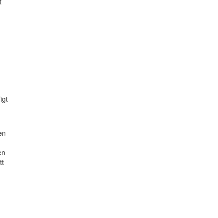
t
d
igt
en
en
tt