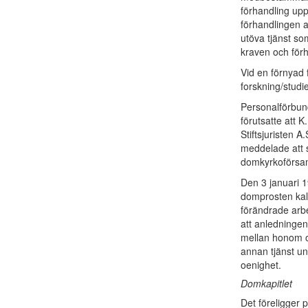
förhandling upp
förhandlingen a
utöva tjänst so
kraven och förh
Vid en förnyad f
forskning/studi
Personalförbund
förutsatte att K
Stiftsjuristen 
meddelade att st
domkyrkoförsa
Den 3 januari 1
domprosten kall
förändrade arb
att anledningen
mellan honom o
annan tjänst un
oenighet.
Domkapitlet
Det föreligger 