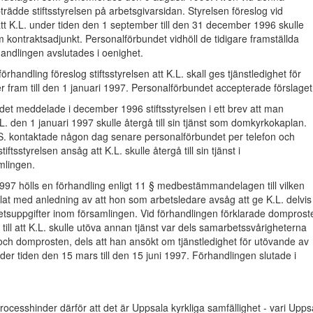
trädde stiftsstyrelsen på arbetsgivarsidan. Styrelsen föreslog vid
tt K.L. under tiden den 1 september till den 31 december 1996 skulle
m kontraktsadjunkt. Personalförbundet vidhöll de tidigare framställda
andlingen avslutades i oenighet.
örhandling föreslog stiftsstyrelsen att K.L. skall ges tjänstledighet för
er fram till den 1 januari 1997. Personalförbundet accepterade förslaget
et meddelade i december 1996 stiftsstyrelsen i ett brev att man
.L. den 1 januari 1997 skulle återgå till sin tjänst som domkyrkokaplan.
A.S. kontaktade någon dag senare personalförbundet per telefon och
iftsstyrelsen ansåg att K.L. skulle återgå till sin tjänst i
mlingen.
997 hölls en förhandling enligt 11 § medbestämmandelagen till vilken
at med anledning av att hon som arbetsledare avsåg att ge K.L. delvis
etsuppgifter inom församlingen. Vid förhandlingen förklarade domprost
 till att K.L. skulle utöva annan tjänst var dels samarbetssvårigheterna
ch domprosten, dels att han ansökt om tjänstledighet för utövande av
der tiden den 15 mars till den 15 juni 1997. Förhandlingen slutade i
processhinder därför att det är Uppsala kyrkliga samfällighet - vari Upps