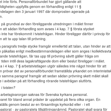
t inte förts. Personalförbundet har gjort gällande att
ldigheten uppfyllts genom en förhandling enligt 11 §
elagen den 3 januari 1997 där domprosten agerade på
n.
 på grundval av den föreliggande utredningen i målet finner
 att sådan förhandling som avses i 4 kap. 7 § första stycket
 inte har förekommit i tvistefrågan. Hinder föreligger därför i princip för
att ta upp talan till prövning.
aragrafs tredje stycke framgår emellertid att talan, utan hinder av att
m påkallas enligt medbestämmandelagen eller som anges i kollektivavta
ande tvistefrågan, får tas upp till prövning såvitt gäller fråga om
tiden intill dess lagakraftägande dom eller beslut föreligger i målet.
i 4 kap. 7 § arbetstvistlagen utgör således inte något hinder för att
 prövar det av personalförbundet framställda yrkandet om interimistis
v samma paragraf framgår att sedan sådan prövning skett målet skall
e i avbidan på att förhandling rörande tvistefrågan slutförts.
i tvisten?
arbetsgivarorgan saknas för Svenska kyrkans personal.
aret för bland annat präster är uppdelat på flera olika organ. En
tälls genom beslut av en församlings kyrkoråd eller - i ett
astorat - av pastoratets tillsättningsnämnd. Pastoratet skall svara för