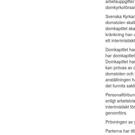
arbetsuppgifter
domkyrkoförsaml
Svenska Kyrkans
domstolen skall 
domkapitlet skal
kränkning han u
ett interimistis
Domkapitlet har
har domkapitlet 
Domkapitlet har
kan prövas av d
domstolen och d
anställningen ha
det funnits sak
Personalförbund
enligt arbetstvi
interimistiskt f
genomförs.
Prövningen av y
Parterna har til