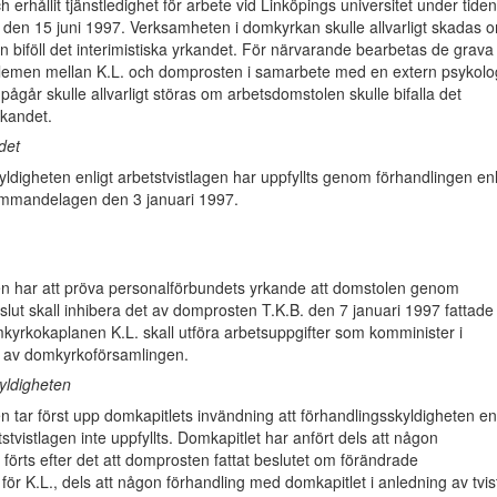
h erhållit tjänstledighet för arbete vid Linköpings universitet under tiden
l den 15 juni 1997. Verksamheten i domkyrkan skulle allvarligt skadas 
 biföll det interimistiska yrkandet. För närvarande bearbetas de grava
emen mellan K.L. och domprosten i samarbete med en extern psykolo
ågår skulle allvarligt störas om arbetsdomstolen skulle bifalla det
rkandet.
det
ldigheten enligt arbetstvistlagen har uppfyllts genom förhandlingen enl
mmandelagen den 3 januari 1997.
n har att pröva personalförbundets yrkande att domstolen genom
beslut skall inhibera det av domprosten T.K.B. den 7 januari 1997 fattade
mkyrkokaplanen K.L. skall utföra arbetsuppgifter som komminister i
kt av domkyrkoförsamlingen.
yldigheten
 tar först upp domkapitlets invändning att förhandlingsskyldigheten enl
stvistlagen inte uppfyllts. Domkapitlet har anfört dels att någon
e förts efter det att domprosten fattat beslutet om förändrade
 för K.L., dels att någon förhandling med domkapitlet i anledning av tvi