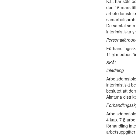
K.L. har sökt oc
den 16 mars til
arbetsdomstolen
samarbetsprobl
De samtal som p
interimistiska y
Personalförbun
Förhandlingssky
11 § medbestä
SKÄL
Inledning
Arbetsdomstole
interimistiskt 
beslutet att do
Almtuna distri
Förhandlingssk
Arbetsdomstolen
4 kap. 7 § arbet
förhandling int
arbetsuppgifter