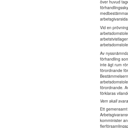
över huvud tage
förhandlingssky
medbestämmand
arbetsgivarsida
Vid en prövning
arbetsdomstolen
arbetstvistlagen
arbetsdomstolen 
Av nyssnämnda p
förhandling so
inte ägt rum rör
förordnande för 
Bestämmelserna 
arbetsdomstolen
förordnande. A
förklaras viland
Vem skall svara 
Ett gemensamt 
Arbetsgivaransv
komminister ans
flerförsamlingsp