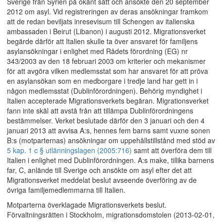
Sverige från Syrien på okänt sätt och ansökte den 20 september
2012 om asyl. Vid registreringen av deras ansökningar framkom
att de redan beviljats inresevisum till Schengen av italienska
ambassaden i Beirut (Libanon) i augusti 2012. Migrationsverket
begärde därför att Italien skulle ta över ansvaret för familjens
asylansökningar i enlighet med Rådets förordning (EG) nr
343/2003 av den 18 februari 2003 om kriterier och mekanismer
för att avgöra vilken medlemsstat som har ansvaret för att pröva
en asylansökan som en medborgare i tredje land har gett in i
någon medlemsstat (Dublinförordningen). Behörig myndighet i
Italien accepterade Migrationsverkets begäran. Migrationsverket
fann inte skäl att avstå från att tillämpa Dublinförordningens
bestämmelser. Verket beslutade därför den 3 januari och den 4
januari 2013 att avvisa A:s, hennes fem barns samt vuxne sonen
B:s (motparternas) ansökningar om uppehållstillstånd med stöd av
5 kap. 1 c § utlänningslagen (2005:716)
samt att överföra dem till
Italien i enlighet med Dublinförordningen. A:s make, tillika barnens
far, C, anlände till Sverige och ansökte om asyl efter det att
Migrationsverket meddelat beslut avseende överföring av de
övriga familjemedlemmarna till Italien.
Motparterna överklagade Migrationsverkets beslut.
Förvaltningsrätten i Stockholm, migrationsdomstolen (2013-02-01,