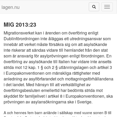
lagen.nu
Toggl
naviga
MIG 2013:23
Migrationsverket kan i ärenden om överföring enligt
Dublinförordningen inte åläggas ett utredningsansvar som
innebär att verket måste försäkra sig om att asylsökande
inte riskerar att sändas vidare till hemlandet från den stat
som är ansvarig för asylprövningen enligt förordningen. En
överföring av asylsökande till Italien har vidare inte ansetts
strida mot 12 kap. 1 § och 2 § utlänningslagen och artikel 3
i Europakonventionen om mänskliga rättigheter med
anledning av asylförfarandet och mottagningsförhållandena
i det landet. Med hänsyn till att verkställighet av
överföringsbesluten emellertid har bedömts strida mot
skyddet för familjelivet i artikel 8 i Europakonventionen, ska
prövningen av asylansökningarna ske i Sverige.
A och hennes fem barn anlände i sällskap med vuxne sonen B till