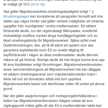
är möjligt (jfr
MIG 2010:18
).
Vad gäller Migrationsverkets utredningsskyldighet enligt
7 §
förvaltningslagen
kan konstateras att paragrafen formellt sett inte
ställer upp några hinder vad gäller verkets möjligheter att inhämta
uppgifter från myndigheter i andra medlemsstater. Ett sådant
förfarande skulle, om det regelmässigt tillämpades, emellertid
otvivelaktigt medföra mycket långa handläggningstider och en
ökad utredningsbörda för Migrationsverket. Själva syftet med
Dublinförordningen, dvs. att få till stånd ett system som ska
garantera asylsökande inom EU en snabb tillgång till
asylförfarandet i någon av dess medlemsstater, skulle därmed
riskera att gå förlorat. Sverige skulle då inte längre kunna leva upp
till sina förpliktelser enligt förordningen. Migrationsöverdomstolen
anser sammanfattningsvis att Migrationsverket inte kan åläggas
ett sådant utredningsansvar som migrationsdomstolen krävt i
detta fall och att domstolen alltså inte bort upphäva
Migrationsverkets beslut och återförvisa målen till verket på denna
grund.
När det gäller asylprövningen och mottagningsförhållandena i
Italien har Migrationsöverdomstolen tidigare uttalat att som
utgångspunkt måste gälla att alla EU:s medlemsländer både kan