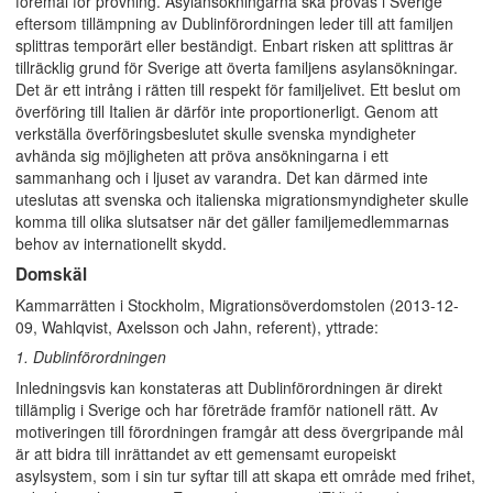
föremål för prövning. Asylansökningarna ska prövas i Sverige
eftersom tillämpning av Dublinförordningen leder till att familjen
splittras temporärt eller beständigt. Enbart risken att splittras är
tillräcklig grund för Sverige att överta familjens asylansökningar.
Det är ett intrång i rätten till respekt för familjelivet. Ett beslut om
överföring till Italien är därför inte proportionerligt. Genom att
verkställa överföringsbeslutet skulle svenska myndigheter
avhända sig möjligheten att pröva ansökningarna i ett
sammanhang och i ljuset av varandra. Det kan därmed inte
uteslutas att svenska och italienska migrationsmyndigheter skulle
komma till olika slutsatser när det gäller familjemedlemmarnas
behov av internationellt skydd.
Domskäl
Kammarrätten i Stockholm, Migrationsöverdomstolen (2013-12-
09, Wahlqvist, Axelsson och Jahn, referent), yttrade:
1. Dublinförordningen
Inledningsvis kan konstateras att Dublinförordningen är direkt
tillämplig i Sverige och har företräde framför nationell rätt. Av
motiveringen till förordningen framgår att dess övergripande mål
är att bidra till inrättandet av ett gemensamt europeiskt
asylsystem, som i sin tur syftar till att skapa ett område med frihet,