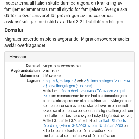
motparterna till Italien skulle därmed utgöra en kränkning av
familjemedlemmarnas rätt till skydd för familjelivet. Sverige ska
därför ta över ansvaret för prövningen av motparternas
asylansökningar med stöd av artikel 3.2 i Dublinförordningen.
Domslut
Migrationsöverdomstolens avgörande. Migrationsöverdomstolen
avslår överklagandet.
Metadata
Domstol
Migrationsöverdomstolen
Avgörandedatum
2013-12-09
Målnummer
UM1413-13
Lagrum
1 kap. 9 §
,
12 kap. 1 §
och
2 §
utlänningslagen (2005:716)
7 § förvaltningslagen (1986:223)
Artikel 21 i
rådets direktiv 2004/83/EG av den 29 april
2004
om miniminormer för när tredjelandsmedborgare
eller statslösa personer ska betraktas som flyktingar eller
som personer som av andra skäl behöver internationellt
skydd samt om dessa personers rättsliga ställning och om
innehållet i det beviljade skyddet (skyddsgrundsdirektivet)
Artikel 3.1, artikel 3.2, artikel 14 och
artikel 15 i rådets
förordning (EG) nr 343/2003 av den 18 februari 2003
om
kriterier och mekanismer för att avgöra vilken
medlemsstat som har ansvaret för att pröva en