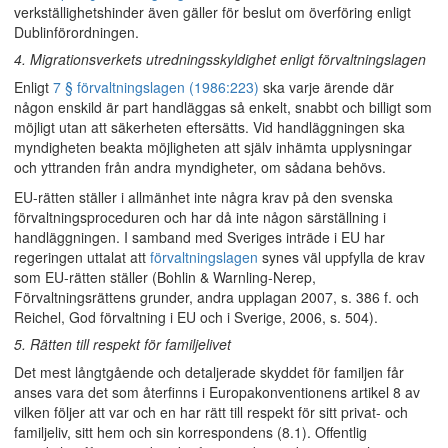
verkställighetshinder även gäller för beslut om överföring enligt
Dublinförordningen.
4. Migrationsverkets utredningsskyldighet enligt förvaltningslagen
Enligt
7 § förvaltningslagen (1986:223)
ska varje ärende där
någon enskild är part handläggas så enkelt, snabbt och billigt som
möjligt utan att säkerheten eftersätts. Vid handläggningen ska
myndigheten beakta möjligheten att själv inhämta upplysningar
och yttranden från andra myndigheter, om sådana behövs.
EU-rätten ställer i allmänhet inte några krav på den svenska
förvaltningsproceduren och har då inte någon särställning i
handläggningen. I samband med Sveriges inträde i EU har
regeringen uttalat att
förvaltningslagen
synes väl uppfylla de krav
som EU-rätten ställer (Bohlin & Warnling-Nerep,
Förvaltningsrättens grunder, andra upplagan 2007, s. 386 f. och
Reichel, God förvaltning i EU och i Sverige, 2006, s. 504).
5. Rätten till respekt för familjelivet
Det mest långtgående och detaljerade skyddet för familjen får
anses vara det som återfinns i Europakonventionens artikel 8 av
vilken följer att var och en har rätt till respekt för sitt privat- och
familjeliv, sitt hem och sin korrespondens (8.1). Offentlig