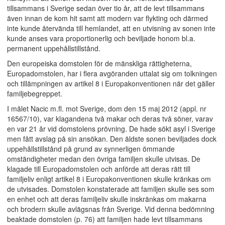
tillsammans i Sverige sedan över tio år, att de levt tillsammans
även innan de kom hit samt att modern var flykting och därmed
inte kunde återvända till hemlandet, att en utvisning av sonen inte
kunde anses vara proportionerlig och beviljade honom bl.a.
permanent uppehållstillstånd.
Den europeiska domstolen för de mänskliga rättigheterna,
Europadomstolen, har i flera avgöranden uttalat sig om tolkningen
och tillämpningen av artikel 8 i Europakonventionen när det gäller
familjebegreppet.
I målet Nacic m.fl. mot Sverige, dom den 15 maj 2012 (appl. nr
16567/10), var klagandena två makar och deras två söner, varav
en var 21 år vid domstolens prövning. De hade sökt asyl i Sverige
men fått avslag på sin ansökan. Den äldste sonen beviljades dock
uppehållstillstånd på grund av synnerligen ömmande
omständigheter medan den övriga familjen skulle utvisas. De
klagade till Europadomstolen och anförde att deras rätt till
familjeliv enligt artikel 8 i Europakonventionen skulle kränkas om
de utvisades. Domstolen konstaterade att familjen skulle ses som
en enhet och att deras familjeliv skulle inskränkas om makarna
och brodern skulle avlägsnas från Sverige. Vid denna bedömning
beaktade domstolen (p. 76) att familjen hade levt tillsammans