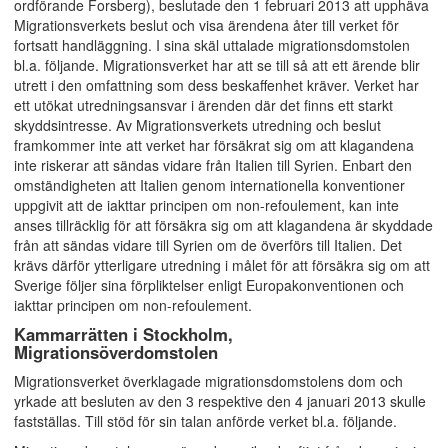
ordförande Forsberg), beslutade den 1 februari 2013 att upphäva
Migrationsverkets beslut och visa ärendena åter till verket för
fortsatt handläggning. I sina skäl uttalade migrationsdomstolen
bl.a. följande. Migrationsverket har att se till så att ett ärende blir
utrett i den omfattning som dess beskaffenhet kräver. Verket har
ett utökat utredningsansvar i ärenden där det finns ett starkt
skyddsintresse. Av Migrationsverkets utredning och beslut
framkommer inte att verket har försäkrat sig om att klagandena
inte riskerar att sändas vidare från Italien till Syrien. Enbart den
omständigheten att Italien genom internationella konventioner
uppgivit att de iakttar principen om non-refoulement, kan inte
anses tillräcklig för att försäkra sig om att klagandena är skyddade
från att sändas vidare till Syrien om de överförs till Italien. Det
krävs därför ytterligare utredning i målet för att försäkra sig om att
Sverige följer sina förpliktelser enligt Europakonventionen och
iakttar principen om non-refoulement.
Kammarrätten i Stockholm,
Migrationsöverdomstolen
Migrationsverket överklagade migrationsdomstolens dom och
yrkade att besluten av den 3 respektive den 4 januari 2013 skulle
fastställas. Till stöd för sin talan anförde verket bl.a. följande.