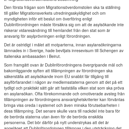
Den första frågan som Migrationsöverdomstolen ska ta ställning
till gäller Migrationsverkets utredningsskyldighet och om
myndigheten inför ett beslut om överföring enligt
Dublinförordningen måste försäkra sig om att de asylsökande inte
riskerar vidaresändning till hemlandet från den stat som är
ansvarig för asylprövningen enligt förordningen.
Det är ostridigt i målet att motparterna, innan asylansökningarna
lämnades in i Sverige, hade beviljats inresevisum till Schengen av
italienska ambassaden i Beirut.
Som framgått ovan är Dublinförordningens övergripande mål och
bakomliggande syften att tillämpningen av förordningen ska
säkerställa att asylsökande inom EU snabbt får tillgång till
asylförfarandet i någon av medlemsstaterna genom att det på ett
tydligt och praktiskt sätt går att fastställa vilken stat som ska pröva
en asylansökan. Ofta förekommande och omotiverade avsteg från
tillämpningen av förordningens ansvarighetskriterier kan förväntas
bringa viss oreda i systemet och även minska förutsebarheten i
dess tillämpning. Det senare skulle vara till nackdel inte bara för
de berörda staterna utan även för de berörda enskilda
personerna. Det bör därför på nytt understrykas att det är
angeläget att Dublinförordningen tillämpas i den utsträckning det