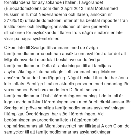
förhållandena för asylsökande i Italien. I avgörandet
(Europadomstolens dom den 2 april 2013 i mål Mohammed
Hussein m.fl. mot Nederländerna och Italien, ansökan nr
27725/10) uttalade domstolen, efter att ha beaktat rapporter från
institutioner och frivilligorganisationer, att den generella
situationen för asylsökande i Italien trots några småbrister inte
visar på några systembrister.
C kom inte till Sverige tillsammans med de övriga
familjemedlemmarna och han ansökte om asyl först efter det att
Migrationsverket meddelat beslut avseende övriga
familjemedlemmar. Detta är anledningen till att familjens
asylansökningar inte handlagts i ett sammanhang. Makens
ansökan är under handläggning. Något beslut i ärendet har ännu
inte fattats. Samtliga i målen aktuella personer, med undantag för
vuxne sonen B och vuxna dottern D, är att se som
familjemedlemmar i Dublinförordningens mening. I detta fall är
ingen av de artiklar i förordningen som medför ett direkt ansvar för
Sverige att pröva samtliga familjemedlemmars asylansökningar
tillämpliga. Överföringen har stöd i förordningen. Vid
bedömningen av proportionaliteten i åtgärden bör
uppmärksammas att Migrationsverket har tillfrågat A och C om de
samtycker till att familjemedlemmarnas asylansökningar