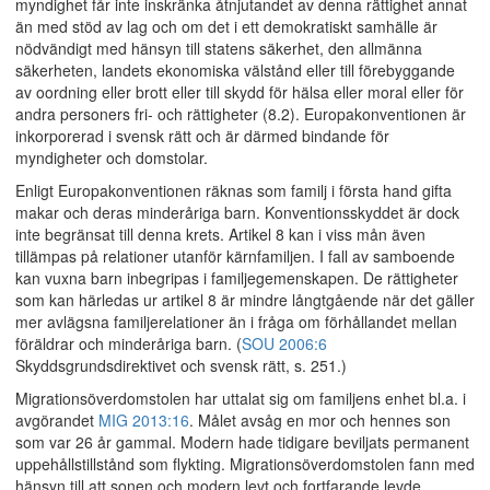
myndighet får inte inskränka åtnjutandet av denna rättighet annat
än med stöd av lag och om det i ett demokratiskt samhälle är
nödvändigt med hänsyn till statens säkerhet, den allmänna
säkerheten, landets ekonomiska välstånd eller till förebyggande
av oordning eller brott eller till skydd för hälsa eller moral eller för
andra personers fri- och rättigheter (8.2). Europakonventionen är
inkorporerad i svensk rätt och är därmed bindande för
myndigheter och domstolar.
Enligt Europakonventionen räknas som familj i första hand gifta
makar och deras minderåriga barn. Konventionsskyddet är dock
inte begränsat till denna krets. Artikel 8 kan i viss mån även
tillämpas på relationer utanför kärnfamiljen. I fall av samboende
kan vuxna barn inbegripas i familjegemenskapen. De rättigheter
som kan härledas ur artikel 8 är mindre långtgående när det gäller
mer avlägsna familjerelationer än i fråga om förhållandet mellan
föräldrar och minderåriga barn. (
SOU 2006:6
Skyddsgrundsdirektivet och svensk rätt, s. 251.)
Migrationsöverdomstolen har uttalat sig om familjens enhet bl.a. i
avgörandet
MIG 2013:16
. Målet avsåg en mor och hennes son
som var 26 år gammal. Modern hade tidigare beviljats permanent
uppehållstillstånd som flykting. Migrationsöverdomstolen fann med
hänsyn till att sonen och modern levt och fortfarande levde