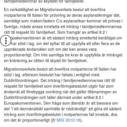
familjemedlemmar av skyddet för familjelivet.
En verkställighet av Migrationsverkets beslut att överföra
motparterna till Italien för prövning av deras asylansökningar där,
samtidigt som maken/fadern C:s asylansökan kommer att prövas i
Sverige, måste anses innefatta ett intrång i familjemedlemmarnas
rätt till respekt för familjelivet. Som framgår av artikel 8.2 i
Europakonventionen är ett sådant intrång emellertid berättigat om
det har stöd i lag, om det syftar till att uppfylla ett eller flera av de
uppräknade ändamålen och om det kan anses vara
proportionerligt. Om inte samtliga tre krav är uppfyllda är intrånget
en kränkning av rätten till skydd för familjelivet.
Migrationsverkets beslut att överföra motparterna till Italien har
stöd i lag, eftersom beslutet har fattats i enlighet med
Dublinförordningen. Det intrång i familjemedlemmarnas rätt till
respekt för familjelivet som överföringsbeslutet utgör har som
ändamål att förebygga oordning när det gäller tillämpningen av
Dublinförordningen och faller därmed under artikel 8.2 i
Europakonventionen. Den fråga som återstår är att besvara om
det ”i ett demokratiskt samhälle är nödvändigt” att göra ett sådant
intrång som överföringsbeslutet i motparternas fall innebär, dvs.
om det är proportionerligt (jfr
MIG 2010:18
).