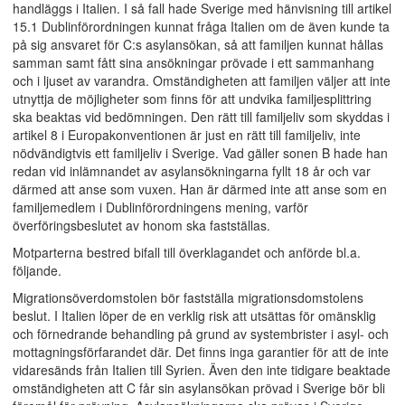
handläggs i Italien. I så fall hade Sverige med hänvisning till artikel
15.1 Dublinförordningen kunnat fråga Italien om de även kunde ta
på sig ansvaret för C:s asylansökan, så att familjen kunnat hållas
samman samt fått sina ansökningar prövade i ett sammanhang
och i ljuset av varandra. Omständigheten att familjen väljer att inte
utnyttja de möjligheter som finns för att undvika familjesplittring
ska beaktas vid bedömningen. Den rätt till familjeliv som skyddas i
artikel 8 i Europakonventionen är just en rätt till familjeliv, inte
nödvändigtvis ett familjeliv i Sverige. Vad gäller sonen B hade han
redan vid inlämnandet av asylansökningarna fyllt 18 år och var
därmed att anse som vuxen. Han är därmed inte att anse som en
familjemedlem i Dublinförordningens mening, varför
överföringsbeslutet av honom ska fastställas.
Motparterna bestred bifall till överklagandet och anförde bl.a.
följande.
Migrationsöverdomstolen bör fastställa migrationsdomstolens
beslut. I Italien löper de en verklig risk att utsättas för omänsklig
och förnedrande behandling på grund av systembrister i asyl- och
mottagningsförfarandet där. Det finns inga garantier för att de inte
vidaresänds från Italien till Syrien. Även den inte tidigare beaktade
omständigheten att C får sin asylansökan prövad i Sverige bör bli