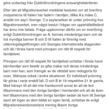
göra undantag från Dublinförordningens ansvarighetskriterier.
Efter det att Migrationsverket meddelat besluten om att överföra
motparterna till Italien har fadern i familjen, tillika A:s make C,
ansökt om asyl i Sverige. C:s asylansökan är under prövning hos
Migrationsverket, men något beslut i frågan om uppehållstillstånd
har ännu inte fattats. Fråga uppkommer därför om en överföring
enligt Dublinförordningen av A, hennes minderåriga barn och de
två myndiga barnen B och D till Italien är förenlig med
utlänningslagstiftningen och Sveriges internationella åtaganden
och då i första hand med principen om rätt till respekt för
familjelivet.
Principen om rätt till respekt för familjelivet omfattar i första hand
kärnfamiljer som består av gifta makar och deras minderåriga
barn men kan, som framgår av de rättsfall som redogjorts för
ovan, tillämpas också i andra situationer. En individuell prövning
får göras i varje enskilt fall. D och B är 18 respektive 21 år gamla.
Med hänsyn till att det inte framkommit annat än att de levt
tillsammans med den övriga familjen i hemlandet och att de även
levt tillsammans med den övriga familjen sedan de kom till Sverige
samt att ingen av dem bildat en egen familj, omfattas de enligt
Migrationsöverdomstolens mening liksom övriga