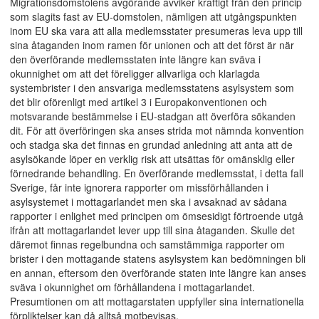
Migrationsdomstolens avgörande avviker kraftigt från den princip
som slagits fast av EU-domstolen, nämligen att utgångspunkten
inom EU ska vara att alla medlemsstater presumeras leva upp till
sina åtaganden inom ramen för unionen och att det först är när
den överförande medlemsstaten inte längre kan sväva i
okunnighet om att det föreligger allvarliga och klarlagda
systembrister i den ansvariga medlemsstatens asylsystem som
det blir oförenligt med artikel 3 i Europakonventionen och
motsvarande bestämmelse i EU-stadgan att överföra sökanden
dit. För att överföringen ska anses strida mot nämnda konvention
och stadga ska det finnas en grundad anledning att anta att de
asylsökande löper en verklig risk att utsättas för omänsklig eller
förnedrande behandling. En överförande medlemsstat, i detta fall
Sverige, får inte ignorera rapporter om missförhållanden i
asylsystemet i mottagarlandet men ska i avsaknad av sådana
rapporter i enlighet med principen om ömsesidigt förtroende utgå
ifrån att mottagarlandet lever upp till sina åtaganden. Skulle det
däremot finnas regelbundna och samstämmiga rapporter om
brister i den mottagande statens asylsystem kan bedömningen bli
en annan, eftersom den överförande staten inte längre kan anses
sväva i okunnighet om förhållandena i mottagarlandet.
Presumtionen om att mottagarstaten uppfyller sina internationella
förpliktelser kan då alltså motbevisas.