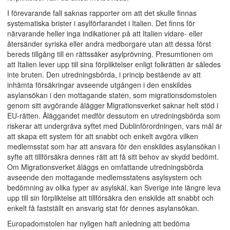
I förevarande fall saknas rapporter om att det skulle finnas
systematiska brister i asylförfarandet i Italien. Det finns för
närvarande heller inga indikationer på att Italien vidare- eller
återsänder syriska eller andra medborgare utan att dessa först
bereds tillgång till en rättssäker asylprövning. Presumtionen om
att Italien lever upp till sina förpliktelser enligt folkrätten är således
inte bruten. Den utredningsbörda, i princip bestående av att
inhämta försäkringar avseende utgången i den enskildes
asylansökan i den mottagande staten, som migrationsdomstolen
genom sitt avgörande ålägger Migrationsverket saknar helt stöd i
EU-rätten. Åläggandet medför dessutom en utredningsbörda som
riskerar att undergräva syftet med Dublinförordningen, vars mål är
att skapa ett system för att snabbt och enkelt avgöra vilken
medlemsstat som har att ansvara för den enskildes asylansökan i
syfte att tillförsäkra dennes rätt att få sitt behov av skydd bedömt.
Om Migrationsverket åläggs en omfattande utredningsbörda
avseende den mottagande medlemsstatens asylsystem och
bedömning av olika typer av asylskäl, kan Sverige inte längre leva
upp till sin förpliktelse att tillförsäkra den enskilde att snabbt och
enkelt få fastställt en ansvarig stat för dennes asylansökan.
Europadomstolen har nyligen haft anledning att bedöma