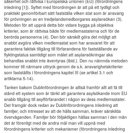
säkerhet och rättvisa i Europeiska unionen (EU) (förordningens
inledning [1]). Syftet med förordningen är att på ett tydligt och
praktiskt genomförbart sätt fastställa vilken stat som är ansvarig
för prövningen av en tredjelandsmedborgares asylansökan (3).
Metoden för att uppnå detta bör vidare bygga på objektiva
kriterier, som är rättvisa både för medlemsstaterna och för de
berörda personerna (4). Den bör särskilt göra det möjligt att
snabbt avgöra vilken medlemsstat som har ansvaret för att
garantera faktisk tillgång till förfarandena för fastställande av
flyktingstatus samtidigt som målet att asylansökningar ska
behandlas snabbt inte äventyras (ibid.). Den nu nämnda metoden
kommer till närmare uttryck genom de s.k. ansvarighetskriterier
som fastställts i förordningens kapitel III (se artikel 3.1 och
artiklarna 5-14).
Tanken bakom Dublinförordningen är alltså framför allt att få till
stånd ett system som är tänkt att garantera asylsökande inom EU
snabb tillgång till asylförfarandet i någon av dess medlemsstater.
Det framgår dock redan av Dublinförordningens inledning att
familjer, och intresset av att de hålls samman, kräver särskilda
överväganden. Familjer bör följaktligen hållas samman i den mån
det är förenligt med de andra mål man vill uppnå med
förordningens kriterier och mekanismer (förordningens inledning