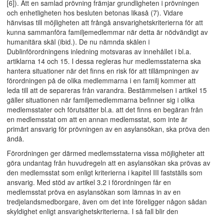
[6]). Att en samlad prövning främjar grundligheten i prövningen
och enhetligheten hos besluten betonas likaså (7). Vidare
hänvisas till möjligheten att frångå ansvarighetskriterierna för att
kunna sammanföra familjemedlemmar när detta är nödvändigt av
humanitära skäl (ibid.). De nu nämnda skälen i
Dublinförordningens inledning motsvaras av innehållet i bl.a.
artiklarna 14 och 15. I dessa regleras hur medlemsstaterna ska
hantera situationer när det finns en risk för att tillämpningen av
förordningen på de olika medlemmarna i en familj kommer att
leda till att de separeras från varandra. Bestämmelsen i artikel 15
gäller situationen när familjemedlemmarna befinner sig i olika
medlemsstater och förutsätter bl.a. att det finns en begäran från
en medlemsstat om att en annan medlemsstat, som inte är
primärt ansvarig för prövningen av en asylansökan, ska pröva den
ändå.
Förordningen ger därmed medlemsstaterna vissa möjligheter att
göra undantag från huvudregeln att en asylansökan ska prövas av
den medlemsstat som enligt kriterierna i kapitel III fastställs som
ansvarig. Med stöd av artikel 3.2 i förordningen får en
medlemsstat pröva en asylansökan som lämnas in av en
tredjelandsmedborgare, även om det inte föreligger någon sådan
skyldighet enligt ansvarighetskriterierna. I så fall blir den