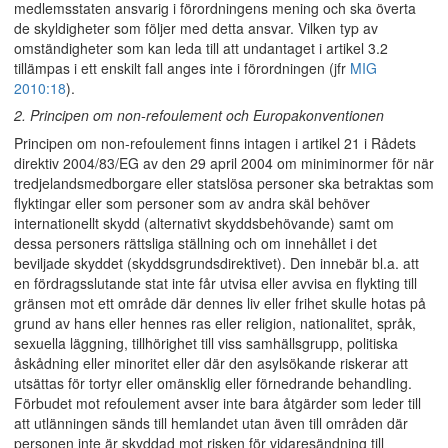
medlemsstaten ansvarig i förordningens mening och ska överta
de skyldigheter som följer med detta ansvar. Vilken typ av
omständigheter som kan leda till att undantaget i artikel 3.2
tillämpas i ett enskilt fall anges inte i förordningen (jfr
MIG
2010:18
).
2. Principen om non-refoulement och Europakonventionen
Principen om non-refoulement finns intagen i artikel 21 i Rådets
direktiv 2004/83/EG av den 29 april 2004 om miniminormer för när
tredjelandsmedborgare eller statslösa personer ska betraktas som
flyktingar eller som personer som av andra skäl behöver
internationellt skydd (alternativt skyddsbehövande) samt om
dessa personers rättsliga ställning och om innehållet i det
beviljade skyddet (skyddsgrundsdirektivet). Den innebär bl.a. att
en fördragsslutande stat inte får utvisa eller avvisa en flykting till
gränsen mot ett område där dennes liv eller frihet skulle hotas på
grund av hans eller hennes ras eller religion, nationalitet, språk,
sexuella läggning, tillhörighet till viss samhällsgrupp, politiska
åskådning eller minoritet eller där den asylsökande riskerar att
utsättas för tortyr eller omänsklig eller förnedrande behandling.
Förbudet mot refoulement avser inte bara åtgärder som leder till
att utlänningen sänds till hemlandet utan även till områden där
personen inte är skyddad mot risken för vidaresändning till