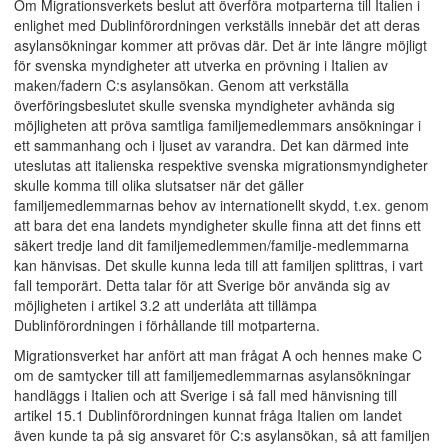
Om Migrationsverkets beslut att överföra motparterna till Italien i
enlighet med Dublinförordningen verkställs innebär det att deras
asylansökningar kommer att prövas där. Det är inte längre möjligt
för svenska myndigheter att utverka en prövning i Italien av
maken/fadern C:s asylansökan. Genom att verkställa
överföringsbeslutet skulle svenska myndigheter avhända sig
möjligheten att pröva samtliga familjemedlemmars ansökningar i
ett sammanhang och i ljuset av varandra. Det kan därmed inte
uteslutas att italienska respektive svenska migrationsmyndigheter
skulle komma till olika slutsatser när det gäller
familjemedlemmarnas behov av internationellt skydd, t.ex. genom
att bara det ena landets myndigheter skulle finna att det finns ett
säkert tredje land dit familjemedlemmen/familje-medlemmarna
kan hänvisas. Det skulle kunna leda till att familjen splittras, i vart
fall temporärt. Detta talar för att Sverige bör använda sig av
möjligheten i artikel 3.2 att underlåta att tillämpa
Dublinförordningen i förhållande till motparterna.
Migrationsverket har anfört att man frågat A och hennes make C
om de samtycker till att familjemedlemmarnas asylansökningar
handläggs i Italien och att Sverige i så fall med hänvisning till
artikel 15.1 Dublinförordningen kunnat fråga Italien om landet
även kunde ta på sig ansvaret för C:s asylansökan, så att familjen