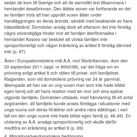
sedan de kom till Sverige och att de sannolikt levt tillsammans i
hemlandet dessförinnan. Den äldste sonen var fortfarande en del
av familjen trots att han uppnått vuxen ålder under
handläggningen av deras ärende, särskilt med beaktande av hans
hälsotillstånd. Domstolen ansåg dock att eftersom det inte förelåg
några oöverstigliga hinder mot att familjen återförenades i
hemlandet Kosovo var beslutet att utvisa familjen inte
oproportionerligt och någon kränkning av artikel 8 förelåg därmed
inte (p. 87).
Även i Europadomstolens mål A.A. mot Storbritannien, dom den
20 september 2011 (appl. nr 8000/08), var det fråga om en
prövning enligt artikel 8 och rätten till privat- och familjelivet.
Klaganden, som vid domstolens prövning var 24 år gammal,
åberopade att han var en ung vuxen man som inte hade bildat
egen familj och att hans relation med sin mor och sina systrar
utgjorde familjeliv. Domstolen uttalade, med hänvisning till ett antal
avgöranden, att familjeliv kunde anses föreligga i situationer med
unga vuxna och deras föräldrar och andra nära släktingar, i vart
fall om den unge vuxne inte hade bildat egen familj (p. 46-49). En
utvisning av A.A. ansågs oproportionerlig och skulle därför
medföra en kränkning av artikel 8 (p. 69).
6. Migrationsöverdomstolens bedömning