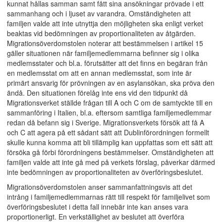
kunnat hållas samman samt fått sina ansökningar prövade i ett
sammanhang och i ljuset av varandra. Omständigheten att
familjen valde att inte utnyttja den möjligheten ska enligt verket
beaktas vid bedömningen av proportionaliteten av åtgärden.
Migrationsöverdomstolen noterar att bestämmelsen i artikel 15
gäller situationen när familjemedlemmarna befinner sig i olika
medlemsstater och bl.a. förutsätter att det finns en begäran från
en medlemsstat om att en annan medlemsstat, som inte är
primärt ansvarig för prövningen av en asylansökan, ska pröva den
ändå. Den situationen förelåg inte ens vid den tidpunkt då
Migrationsverket ställde frågan till A och C om de samtyckte till en
sammanföring i Italien, bl.a. eftersom samtliga familjemedlemmar
redan då befann sig i Sverige. Migrationsverkets försök att få A
och C att agera på ett sådant sätt att Dublinförordningen formellt
skulle kunna komma att bli tillämplig kan uppfattas som ett sätt att
försöka gå förbi förordningens bestämmelser. Omständigheten att
familjen valde att inte gå med på verkets förslag, påverkar därmed
inte bedömningen av proportionaliteten av överföringsbeslutet.
Migrationsöverdomstolen anser sammanfattningsvis att det
intrång i familjemedlemmarnas rätt till respekt för familjelivet som
överföringsbeslutet i detta fall innebär inte kan anses vara
proportionerligt. En verkställighet av beslutet att överföra