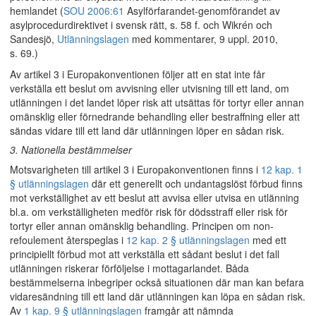
hemlandet (
SOU 2006:61
Asylförfarandet-genomförandet av
asylprocedurdirektivet i svensk rätt, s. 58 f. och Wikrén och
Sandesjö,
Utlänningslagen
med kommentarer, 9 uppl. 2010,
s. 69.)
Av artikel 3 i Europakonventionen följer att en stat inte får
verkställa ett beslut om avvisning eller utvisning till ett land, om
utlänningen i det landet löper risk att utsättas för tortyr eller annan
omänsklig eller förnedrande behandling eller bestraffning eller att
sändas vidare till ett land där utlänningen löper en sådan risk.
3. Nationella bestämmelser
Motsvarigheten till artikel 3 i Europakonventionen finns i
12 kap. 1
§ utlänningslagen
där ett generellt och undantagslöst förbud finns
mot verkställighet av ett beslut att avvisa eller utvisa en utlänning
bl.a. om verkställigheten medför risk för dödsstraff eller risk för
tortyr eller annan omänsklig behandling. Principen om non-
refoulement återspeglas i
12 kap. 2 § utlänningslagen
med ett
principiellt förbud mot att verkställa ett sådant beslut i det fall
utlänningen riskerar förföljelse i mottagarlandet. Båda
bestämmelserna inbegriper också situationen där man kan befara
vidaresändning till ett land där utlänningen kan löpa en sådan risk.
Av
1 kap. 9 § utlänningslagen
framgår att nämnda