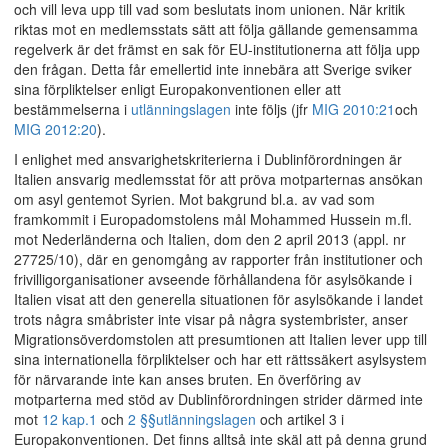
och vill leva upp till vad som beslutats inom unionen. När kritik
riktas mot en medlemsstats sätt att följa gällande gemensamma
regelverk är det främst en sak för EU-institutionerna att följa upp
den frågan. Detta får emellertid inte innebära att Sverige sviker
sina förpliktelser enligt Europakonventionen eller att
bestämmelserna i
utlänningslagen
inte följs (jfr
MIG 2010:21
och
MIG 2012:20
).
I enlighet med ansvarighetskriterierna i Dublinförordningen är
Italien ansvarig medlemsstat för att pröva motparternas ansökan
om asyl gentemot Syrien. Mot bakgrund bl.a. av vad som
framkommit i Europadomstolens mål Mohammed Hussein m.fl.
mot Nederländerna och Italien, dom den 2 april 2013 (appl. nr
27725/10), där en genomgång av rapporter från institutioner och
frivilligorganisationer avseende förhållandena för asylsökande i
Italien visat att den generella situationen för asylsökande i landet
trots några småbrister inte visar på några systembrister, anser
Migrationsöverdomstolen att presumtionen att Italien lever upp till
sina internationella förpliktelser och har ett rättssäkert asylsystem
för närvarande inte kan anses bruten. En överföring av
motparterna med stöd av Dublinförordningen strider därmed inte
mot
12 kap.
1
och
2 §§
utlänningslagen
och artikel 3 i
Europakonventionen. Det finns alltså inte skäl att på denna grund