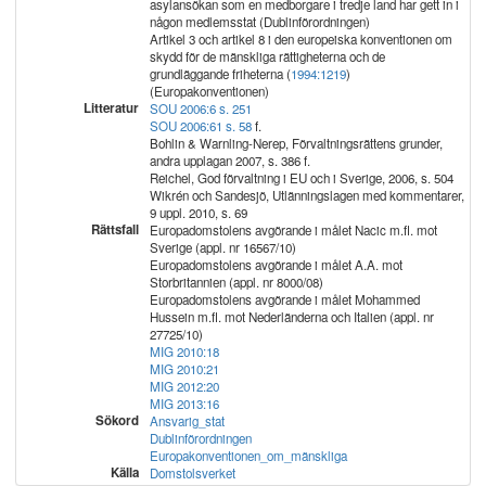
asylansökan som en medborgare i tredje land har gett in i
någon medlemsstat (Dublinförordningen)
Artikel 3 och artikel 8 i den europeiska konventionen om
skydd för de mänskliga rättigheterna och de
grundläggande friheterna (
1994:1219
)
(Europakonventionen)
Litteratur
SOU 2006:6 s. 251
SOU 2006:61 s. 58
f.
Bohlin & Warnling-Nerep, Förvaltningsrättens grunder,
andra upplagan 2007, s. 386 f.
Reichel, God förvaltning i EU och i Sverige, 2006, s. 504
Wikrén och Sandesjö, Utlänningslagen med kommentarer,
9 uppl. 2010, s. 69
Rättsfall
Europadomstolens avgörande i målet Nacic m.fl. mot
Sverige (appl. nr 16567/10)
Europadomstolens avgörande i målet A.A. mot
Storbritannien (appl. nr 8000/08)
Europadomstolens avgörande i målet Mohammed
Hussein m.fl. mot Nederländerna och Italien (appl. nr
27725/10)
MIG 2010:18
MIG 2010:21
MIG 2012:20
MIG 2013:16
Sökord
Ansvarig_stat
Dublinförordningen
Europakonventionen_om_mänskliga
Källa
Domstolsverket