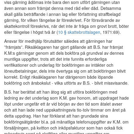
viss gärning ådömas inte bara den som utfört gärningen utan
även annan som främjat denna med råd eller dåd. Detsamma
skall gälla beträffande i annan lag eller författning straffbelagd
gärning, för vilken fängelse är föreskrivet. För försvårande av
skattekontroll föreskrivs, när det inte är fråga om grovt brott, böter
eller fängelse i högst två år (
10 § skattebrottslagen
, 1971:69).
Ansvar för medhjälp förutsätter således att gärningen har
”främjats”. Riksåklagaren har gjort gällande att B.S. har främjat
K.M:s gärningar genom att dels bokföra på grundval av dennes
muntliga uppgifter, trots att det inte funnits erforderliga
verifikationer och underlag för bokföringen av intäkter och
löneutbetalningar, dels inte övertyga sig om att bokföringen blivit
korrekt. Enligt riksåklagaren har därigenom både löpande
bokföring och årsbokslut - vilka utförts av B.S. - blivit missvisande.
B.S. har berättat att han åtog sig att utföra bokföringen med
ledning av det underlag som K.M. gav honom, att uppdraget hade
löpt under ungefär ett år vid början av den tid som åtalet avser
och att han lade ned uppskattningsvis tio-tolv timmar om året på
detta uppdrag. Han har förklarat att han grundade sina
bokföringsåtgärder bl.a. på månatliga telefonuppgifter av K.M. om
försäljningen, på kvitton och inköpsfakturor som han också fick
månadsvis samt på skriftliga eller muntliga uppgifter om