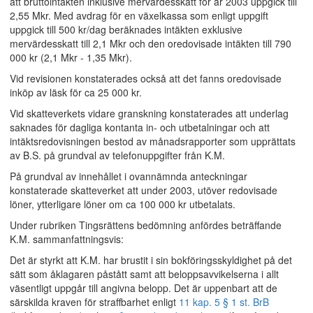
att bruttointäkten inklusive mervärdesskatt för år 2003 uppgick till
2,55 Mkr. Med avdrag för en växelkassa som enligt uppgift
uppgick till 500 kr/dag beräknades intäkten exklusive
mervärdesskatt till 2,1 Mkr och den oredovisade intäkten till 790
000 kr (2,1 Mkr - 1,35 Mkr).
Vid revisionen konstaterades också att det fanns oredovisade
inköp av läsk för ca 25 000 kr.
Vid skatteverkets vidare granskning konstaterades att underlag
saknades för dagliga kontanta in- och utbetalningar och att
intäktsredovisningen bestod av månadsrapporter som upprättats
av B.S. på grundval av telefonuppgifter från K.M.
På grundval av innehållet i ovannämnda anteckningar
konstaterade skatteverket att under 2003, utöver redovisade
löner, ytterligare löner om ca 100 000 kr utbetalats.
Under rubriken Tingsrättens bedömning anfördes beträffande
K.M. sammanfattningsvis:
Det är styrkt att K.M. har brustit i sin bokföringsskyldighet på det
sätt som åklagaren påstått samt att beloppsavvikelserna i allt
väsentligt uppgår till angivna belopp. Det är uppenbart att de
särskilda kraven för straffbarhet enligt
11 kap. 5 § 1 st. BrB