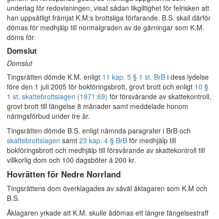
underlag för redovisningen, visat sådan likgiltighet för felrisken att
han uppsåtligt främjat K.M:s brottsliga förfarande. B.S. skall därför
dömas för medhjälp till normalgraden av de gärningar som K.M.
döms för.
Domslut
Domslut
Tingsrätten dömde K.M. enligt
11 kap. 5 § 1 st. BrB
i dess lydelse
före den 1 juli 2005 för bokföringsbrott, grovt brott och enligt
10 §
1 st. skattebrottslagen (1971:69)
för försvårande av skattekontroll,
grovt brott till fängelse 8 månader samt meddelade honom
näringsförbud under tre år.
Tingsrätten dömde B.S. enligt nämnda paragrafer i BrB och
skattebrottslagen
samt
23 kap. 4 § BrB
för medhjälp till
bokföringsbrott och medhjälp till försvårande av skattekontroll till
villkorlig dom och 100 dagsböter å 200 kr.
Hovrätten för Nedre Norrland
Tingsrättens dom överklagades av såväl åklagaren som K.M och
B.S.
Åklagaren yrkade att K.M. skulle ådömas ett längre fängelsestraff