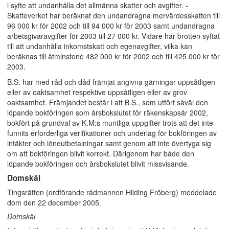
i syfte att undanhålla det allmänna skatter och avgifter. -
Skatteverket har beräknat den undandragna mervärdesskatten till
96 000 kr för 2002 och till 94 000 kr för 2003 samt undandragna
arbetsgivaravgifter för 2003 till 27 000 kr. Vidare har brotten syftat
till att undanhålla inkomstskatt och egenavgifter, vilka kan
beräknas till åtminstone 482 000 kr för 2002 och till 425 000 kr för
2003.
B.S. har med råd och dåd främjat angivna gärningar uppsåtligen
eller av oaktsamhet respektive uppsåtligen eller av grov
oaktsamhet. Främjandet består i att B.S., som utfört såväl den
löpande bokföringen som årsbokslutet för räkenskapsår 2002,
bokfört på grundval av K.M:s muntliga uppgifter trots att det inte
funnits erforderliga verifikationer och underlag för bokföringen av
intäkter och löneutbetalningar samt genom att inte övertyga sig
om att bokföringen blivit korrekt. Därigenom har både den
löpande bokföringen och årsbokslutet blivit missvisande.
Domskäl
Tingsrätten (ordförande rådmannen Hilding Fröberg) meddelade
dom den 22 december 2005.
Domskäl