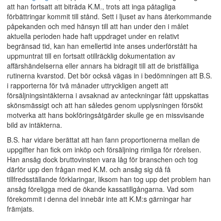
att han fortsatt att biträda K.M., trots att inga påtagliga
förbättringar kommit till stånd. Sett i ljuset av hans återkommande
påpekanden och med hänsyn till att han under den i målet
aktuella perioden hade haft uppdraget under en relativt
begränsad tid, kan han emellertid inte anses underförstått ha
uppmuntrat till en fortsatt otillräcklig dokumentation av
affärshändelserna eller annars ha bidragit till att de bristfälliga
rutinerna kvarstod. Det bör också vägas in i bedömningen att B.S.
i rapporterna för två månader uttryckligen angett att
försäljningsintäkterna i avsaknad av anteckningar fått uppskattas
skönsmässigt och att han således genom upplysningen försökt
motverka att hans bokföringsåtgärder skulle ge en missvisande
bild av intäkterna.
B.S. har vidare berättat att han fann proportionerna mellan de
uppgifter han fick om inköp och försäljning rimliga för rörelsen.
Han ansåg dock bruttovinsten vara låg för branschen och tog
därför upp den frågan med K.M. och ansåg sig då få
tillfredsställande förklaringar, liksom han tog upp det problem han
ansåg föreligga med de ökande kassatillgångarna. Vad som
förekommit i denna del innebär inte att K.M:s gärningar har
främjats.