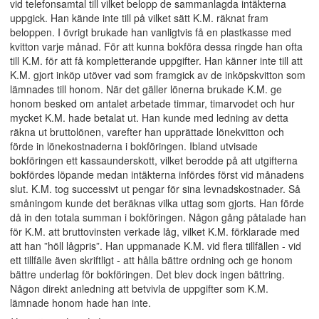
vid telefonsamtal till vilket belopp de sammanlagda intäkterna
uppgick. Han kände inte till på vilket sätt K.M. räknat fram
beloppen. I övrigt brukade han vanligtvis få en plastkasse med
kvitton varje månad. För att kunna bokföra dessa ringde han ofta
till K.M. för att få kompletterande uppgifter. Han känner inte till att
K.M. gjort inköp utöver vad som framgick av de inköpskvitton som
lämnades till honom. När det gäller lönerna brukade K.M. ge
honom besked om antalet arbetade timmar, timarvodet och hur
mycket K.M. hade betalat ut. Han kunde med ledning av detta
räkna ut bruttolönen, varefter han upprättade lönekvitton och
förde in lönekostnaderna i bokföringen. Ibland utvisade
bokföringen ett kassaunderskott, vilket berodde på att utgifterna
bokfördes löpande medan intäkterna infördes först vid månadens
slut. K.M. tog successivt ut pengar för sina levnadskostnader. Så
småningom kunde det beräknas vilka uttag som gjorts. Han förde
då in den totala summan i bokföringen. Någon gång påtalade han
för K.M. att bruttovinsten verkade låg, vilket K.M. förklarade med
att han ”höll lågpris”. Han uppmanade K.M. vid flera tillfällen - vid
ett tillfälle även skriftligt - att hålla bättre ordning och ge honom
bättre underlag för bokföringen. Det blev dock ingen bättring.
Någon direkt anledning att betvivla de uppgifter som K.M.
lämnade honom hade han inte.