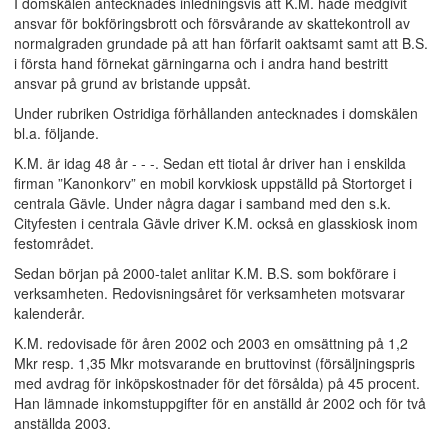
I domskälen antecknades inledningsvis att K.M. hade medgivit
ansvar för bokföringsbrott och försvårande av skattekontroll av
normalgraden grundade på att han förfarit oaktsamt samt att B.S.
i första hand förnekat gärningarna och i andra hand bestritt
ansvar på grund av bristande uppsåt.
Under rubriken Ostridiga förhållanden antecknades i domskälen
bl.a. följande.
K.M. är idag 48 år - - -. Sedan ett tiotal år driver han i enskilda
firman ”Kanonkorv” en mobil korvkiosk uppställd på Stortorget i
centrala Gävle. Under några dagar i samband med den s.k.
Cityfesten i centrala Gävle driver K.M. också en glasskiosk inom
festområdet.
Sedan början på 2000-talet anlitar K.M. B.S. som bokförare i
verksamheten. Redovisningsåret för verksamheten motsvarar
kalenderår.
K.M. redovisade för åren 2002 och 2003 en omsättning på 1,2
Mkr resp. 1,35 Mkr motsvarande en bruttovinst (försäljningspris
med avdrag för inköpskostnader för det försålda) på 45 procent.
Han lämnade inkomstuppgifter för en anställd år 2002 och för två
anställda 2003.