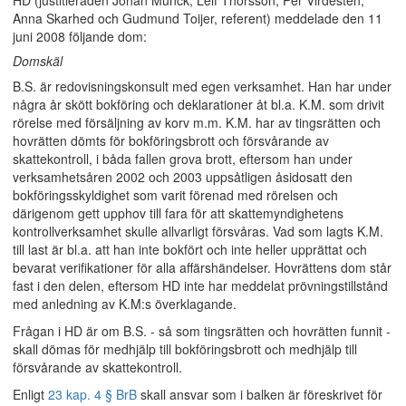
HD (justitieråden Johan Munck, Leif Thorsson, Per Virdesten,
Anna Skarhed och Gudmund Toijer, referent) meddelade den 11
juni 2008 följande dom:
Domskäl
B.S. är redovisningskonsult med egen verksamhet. Han har under
några år skött bokföring och deklarationer åt bl.a. K.M. som drivit
rörelse med försäljning av korv m.m. K.M. har av tingsrätten och
hovrätten dömts för bokföringsbrott och försvårande av
skattekontroll, i båda fallen grova brott, eftersom han under
verksamhetsåren 2002 och 2003 uppsåtligen åsidosatt den
bokföringsskyldighet som varit förenad med rörelsen och
därigenom gett upphov till fara för att skattemyndighetens
kontrollverksamhet skulle allvarligt försvåras. Vad som lagts K.M.
till last är bl.a. att han inte bokfört och inte heller upprättat och
bevarat verifikationer för alla affärshändelser. Hovrättens dom står
fast i den delen, eftersom HD inte har meddelat prövningstillstånd
med anledning av K.M:s överklagande.
Frågan i HD är om B.S. - så som tingsrätten och hovrätten funnit -
skall dömas för medhjälp till bokföringsbrott och medhjälp till
försvårande av skattekontroll.
Enligt
23 kap. 4 § BrB
skall ansvar som i balken är föreskrivet för