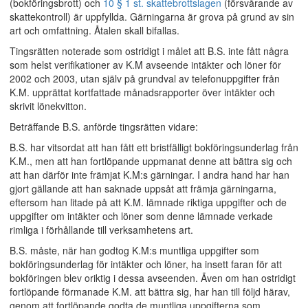
(bokföringsbrott) och
10 § 1 st. skattebrottslagen
(försvårande av
skattekontroll) är uppfyllda. Gärningarna är grova på grund av sin
art och omfattning. Åtalen skall bifallas.
Tingsrätten noterade som ostridigt i målet att B.S. inte fått några
som helst verifikationer av K.M avseende intäkter och löner för
2002 och 2003, utan själv på grundval av telefonuppgifter från
K.M. upprättat kortfattade månadsrapporter över intäkter och
skrivit lönekvitton.
Beträffande B.S. anförde tingsrätten vidare:
B.S. har vitsordat att han fått ett bristfälligt bokföringsunderlag från
K.M., men att han fortlöpande uppmanat denne att bättra sig och
att han därför inte främjat K.M:s gärningar. I andra hand har han
gjort gällande att han saknade uppsåt att främja gärningarna,
eftersom han litade på att K.M. lämnade riktiga uppgifter och de
uppgifter om intäkter och löner som denne lämnade verkade
rimliga i förhållande till verksamhetens art.
B.S. måste, när han godtog K.M:s muntliga uppgifter som
bokföringsunderlag för intäkter och löner, ha insett faran för att
bokföringen blev oriktig i dessa avseenden. Även om han ostridigt
fortlöpande förmanade K.M. att bättra sig, har han till följd härav,
genom att fortlöpande godta de muntliga uppgifterna som