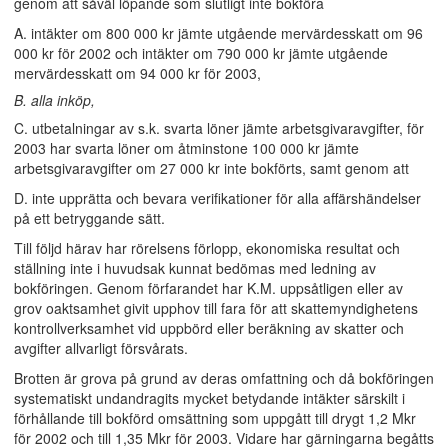
genom att såväl löpande som slutligt inte bokföra
A. intäkter om 800 000 kr jämte utgående mervärdesskatt om 96
000 kr för 2002 och intäkter om 790 000 kr jämte utgående
mervärdesskatt om 94 000 kr för 2003,
B. alla inköp,
C. utbetalningar av s.k. svarta löner jämte arbetsgivaravgifter, för
2003 har svarta löner om åtminstone 100 000 kr jämte
arbetsgivaravgifter om 27 000 kr inte bokförts, samt genom att
D. inte upprätta och bevara verifikationer för alla affärshändelser
på ett betryggande sätt.
Till följd härav har rörelsens förlopp, ekonomiska resultat och
ställning inte i huvudsak kunnat bedömas med ledning av
bokföringen. Genom förfarandet har K.M. uppsåtligen eller av
grov oaktsamhet givit upphov till fara för att skattemyndighetens
kontrollverksamhet vid uppbörd eller beräkning av skatter och
avgifter allvarligt försvårats.
Brotten är grova på grund av deras omfattning och då bokföringen
systematiskt undandragits mycket betydande intäkter särskilt i
förhållande till bokförd omsättning som uppgått till drygt 1,2 Mkr
för 2002 och till 1,35 Mkr för 2003. Vidare har gärningarna begåtts