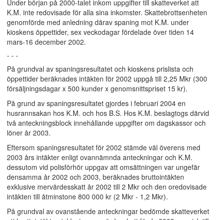
Under början på 2000-talet inkom uppgifter till skatteverket att
K.M. inte redovisade för alla sina inkomster. Skattebrottsenheten
genomförde med anledning därav spaning mot K.M. under
kioskens öppettider, sex veckodagar fördelade över tiden 14
mars-16 december 2002.
- - -
På grundval av spaningsresultatet och kioskens prislista och
öppettider beräknades intäkten för 2002 uppgå till 2,25 Mkr (300
försäljningsdagar x 500 kunder x genomsnittspriset 15 kr).
På grund av spaningsresultatet gjordes i februari 2004 en
husrannsakan hos K.M. och hos B.S. Hos K.M. beslagtogs därvid
två anteckningsblock innehållande uppgifter om dagskassor och
löner år 2003.
Eftersom spaningsresultatet för 2002 stämde väl överens med
2003 års intäkter enligt ovannämnda anteckningar och K.M.
dessutom vid polisförhör uppgav att omsättningen var ungefär
densamma år 2002 och 2003, beräknades bruttointäkten
exklusive mervärdesskatt år 2002 till 2 Mkr och den oredovisade
intäkten till åtminstone 800 000 kr (2 Mkr - 1,2 Mkr).
På grundval av ovanstående anteckningar bedömde skatteverket