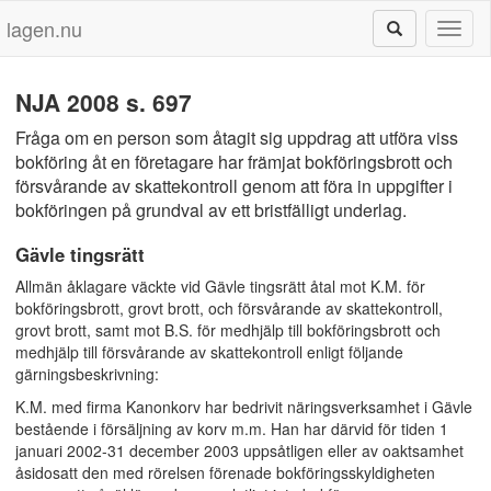
lagen.nu
Toggl
naviga
NJA 2008 s. 697
Fråga om en person som åtagit sig uppdrag att utföra viss
bokföring åt en företagare har främjat bokföringsbrott och
försvårande av skattekontroll genom att föra in uppgifter i
bokföringen på grundval av ett bristfälligt underlag.
Gävle tingsrätt
Allmän åklagare väckte vid Gävle tingsrätt åtal mot K.M. för
bokföringsbrott, grovt brott, och försvårande av skattekontroll,
grovt brott, samt mot B.S. för medhjälp till bokföringsbrott och
medhjälp till försvårande av skattekontroll enligt följande
gärningsbeskrivning:
K.M. med firma Kanonkorv har bedrivit näringsverksamhet i Gävle
bestående i försäljning av korv m.m. Han har därvid för tiden 1
januari 2002-31 december 2003 uppsåtligen eller av oaktsamhet
åsidosatt den med rörelsen förenade bokföringsskyldigheten