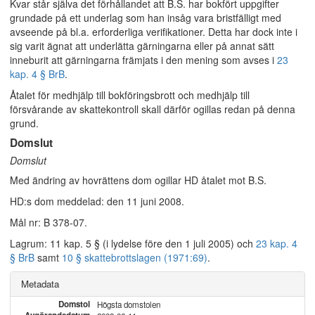
Kvar står själva det förhållandet att B.S. har bokfört uppgifter
grundade på ett underlag som han insåg vara bristfälligt med
avseende på bl.a. erforderliga verifikationer. Detta har dock inte i
sig varit ägnat att underlätta gärningarna eller på annat sätt
inneburit att gärningarna främjats i den mening som avses i
23
kap. 4 § BrB
.
Åtalet för medhjälp till bokföringsbrott och medhjälp till
försvårande av skattekontroll skall därför ogillas redan på denna
grund.
Domslut
Domslut
Med ändring av hovrättens dom ogillar HD åtalet mot B.S.
HD:s dom meddelad: den 11 juni 2008.
Mål nr: B 378-07.
Lagrum: 11 kap. 5 § (i lydelse före den 1 juli 2005) och
23 kap. 4
§ BrB
samt
10 § skattebrottslagen (1971:69)
.
Metadata
Domstol
Högsta domstolen