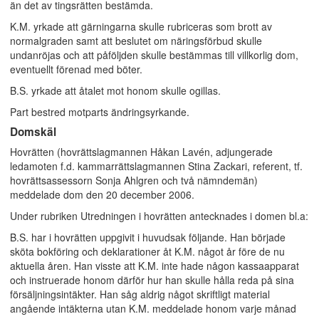
än det av tingsrätten bestämda.
K.M. yrkade att gärningarna skulle rubriceras som brott av
normalgraden samt att beslutet om näringsförbud skulle
undanröjas och att påföljden skulle bestämmas till villkorlig dom,
eventuellt förenad med böter.
B.S. yrkade att åtalet mot honom skulle ogillas.
Part bestred motparts ändringsyrkande.
Domskäl
Hovrätten (hovrättslagmannen Håkan Lavén, adjungerade
ledamoten f.d. kammarrättslagmannen Stina Zackari, referent, tf.
hovrättsassessorn Sonja Ahlgren och två nämndemän)
meddelade dom den 20 december 2006.
Under rubriken Utredningen i hovrätten antecknades i domen bl.a:
B.S. har i hovrätten uppgivit i huvudsak följande. Han började
sköta bokföring och deklarationer åt K.M. något år före de nu
aktuella åren. Han visste att K.M. inte hade någon kassaapparat
och instruerade honom därför hur han skulle hålla reda på sina
försäljningsintäkter. Han såg aldrig något skriftligt material
angående intäkterna utan K.M. meddelade honom varje månad