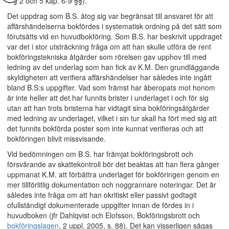
1 § 2 och 5 kap. 6-9 §§).
Det uppdrag som B.S. åtog sig var begränsat till ansvaret för att
affärshändelserna bokfördes i systematisk ordning på det sätt som
förutsätts vid en huvudbokföring. Som B.S. har beskrivit uppdraget
var det i stor utsträckning fråga om att han skulle utföra de rent
bokföringstekniska åtgärder som rörelsen gav upphov till med
ledning av det underlag som han fick av K.M. Den grundläggande
skyldigheten att verifiera affärshändelser har således inte ingått
bland B.S:s uppgifter. Vad som främst har åberopats mot honom
är inte heller att det har funnits brister i underlaget i och för sig
utan att han trots bristerna har vidtagit sina bokföringsåtgärder
med ledning av underlaget, vilket i sin tur skall ha fört med sig att
det funnits bokförda poster som inte kunnat verifieras och att
bokföringen blivit missvisande.
Vid bedömningen om B.S. har främjat bokföringsbrott och
försvårande av skattekontroll bör det beaktas att han flera gånger
uppmanat K.M. att förbättra underlaget för bokföringen genom en
mer tillförlitlig dokumentation och noggrannare noteringar. Det är
således inte fråga om att han okritiskt eller passivt godtagit
ofullständigt dokumenterade uppgifter innan de fördes in i
huvudboken (jfr Dahlqvist och Elofsson, Bokföringsbrott och
bokföringslagen
, 2 uppl. 2005, s. 88). Det kan visserligen sägas