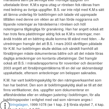
utbetalade löner. K.M:s egna uttag ur rörelsen fick räknas fram
med ledning av övriga uppgifter. B.S. var inte nöjd med K.M:s sätt
att lämna underlag för bokföringen och talade vid upprepade
tillfällen med denne om vikten av att han förde noggranna och
löpande noteringar av händelserna i rörelsen och höll
noteringarna tillgängliga för granskning. Han har angett också att
han trots flera påstötningar aldrig fick se K.M:s noteringar, men
ändå trodde att en bättring skulle komma till stånd med tiden. - Av
utredningen framgår det att B.S. i mars 2003 skriftligen påtalade
för K.M. hur bokföringen skulle skötas och särskilt framhöll att
försäljningen måste dokumenteras bättre och att det måste föras
dagliga anteckningar om kontanta utbetalningar. Det framgår
också att B.S. i månadsrapporterna för november och december
2003 angett att försäljningsintäkterna till en del var skönsmässigt
uppskattade, eftersom anteckningar om beloppen saknades.
K.M. har varit bokföringsskyldig för den näringsverksamhet som
han har bedrivit. Den som är bokföringsskyldig skall se till att det
finns verifikationer, dvs. uppgifter som dokumenterar en
affärshändelse eller en vidtagen justering i bokföringen, för alla
bokföringsposter i enlighet med vad som närmare anges i
bokföringslagen
, 1999:1078 (se 1 kap. 2 § första stycket 7, 4 kap.