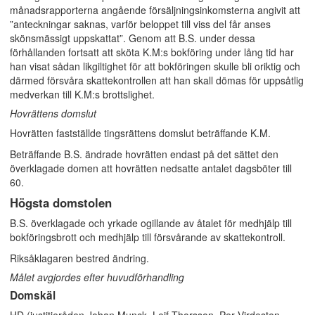
månadsrapporterna angående försäljningsinkomsterna angivit att
”anteckningar saknas, varför beloppet till viss del får anses
skönsmässigt uppskattat”. Genom att B.S. under dessa
förhållanden fortsatt att sköta K.M:s bokföring under lång tid har
han visat sådan likgiltighet för att bokföringen skulle bli oriktig och
därmed försvåra skattekontrollen att han skall dömas för uppsåtlig
medverkan till K.M:s brottslighet.
Hovrättens domslut
Hovrätten fastställde tingsrättens domslut beträffande K.M.
Beträffande B.S. ändrade hovrätten endast på det sättet den
överklagade domen att hovrätten nedsatte antalet dagsböter till
60.
Högsta domstolen
B.S. överklagade och yrkade ogillande av åtalet för medhjälp till
bokföringsbrott och medhjälp till försvårande av skattekontroll.
Riksåklagaren bestred ändring.
Målet avgjordes efter huvudförhandling
Domskäl