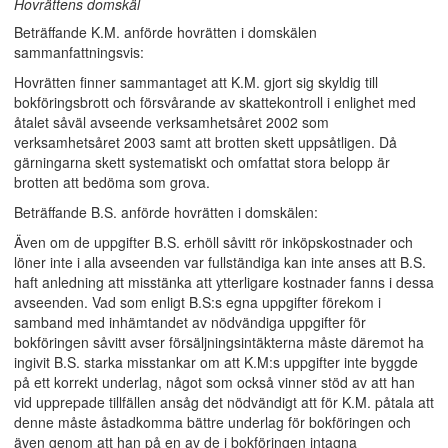
Hovrättens domskäl
Beträffande K.M. anförde hovrätten i domskälen
sammanfattningsvis:
Hovrätten finner sammantaget att K.M. gjort sig skyldig till
bokföringsbrott och försvårande av skattekontroll i enlighet med
åtalet såväl avseende verksamhetsåret 2002 som
verksamhetsåret 2003 samt att brotten skett uppsåtligen. Då
gärningarna skett systematiskt och omfattat stora belopp är
brotten att bedöma som grova.
Beträffande B.S. anförde hovrätten i domskälen:
Även om de uppgifter B.S. erhöll såvitt rör inköpskostnader och
löner inte i alla avseenden var fullständiga kan inte anses att B.S.
haft anledning att misstänka att ytterligare kostnader fanns i dessa
avseenden. Vad som enligt B.S:s egna uppgifter förekom i
samband med inhämtandet av nödvändiga uppgifter för
bokföringen såvitt avser försäljningsintäkterna måste däremot ha
ingivit B.S. starka misstankar om att K.M:s uppgifter inte byggde
på ett korrekt underlag, något som också vinner stöd av att han
vid upprepade tillfällen ansåg det nödvändigt att för K.M. påtala att
denne måste åstadkomma bättre underlag för bokföringen och
även genom att han på en av de i bokföringen intagna