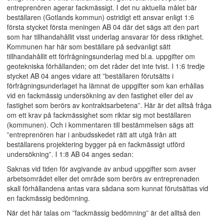
entreprenören agerar fackmässigt. I det nu aktuella målet bär
beställaren (Gotlands kommun) ostridigt ett ansvar enligt 1:6
första stycket första meningen AB 04 där det sägs att den part
som har tillhandahållit visst underlag ansvarar för dess riktighet.
Kommunen har här som beställare på sedvanligt sätt
tillhandahållit ett förfrågningsunderlag med bl.a. uppgifter om
geotekniska förhållanden; om det råder det inte tvist. I 1:6 tredje
stycket AB 04 anges vidare att ”beställaren förutsätts i
förfrågningsunderlaget ha lämnat de uppgifter som kan erhållas
vid en fackmässig undersökning av den fastighet eller del av
fastighet som berörs av kontraktsarbetena”. Här är det alltså fråga
om ett krav på fackmässighet som riktar sig mot beställaren
(kommunen). Och i kommentaren till bestämmelsen sägs att
”entreprenören har i anbudsskedet rätt att utgå från att
beställarens projektering bygger på en fackmässigt utförd
undersökning”. I 1:8 AB 04 anges sedan:
Saknas vid tiden för avgivande av anbud uppgifter som avser
arbetsområdet eller det område som berörs av entreprenaden
skall förhållandena antas vara sådana som kunnat förutsättas vid
en fackmässig bedömning.
När det här talas om ”fackmässig bedömning” är det alltså den