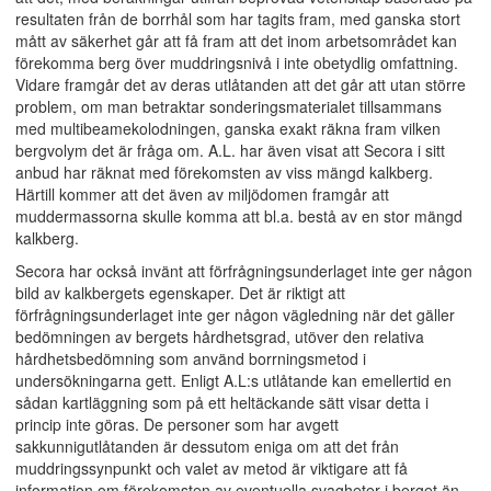
resultaten från de borrhål som har tagits fram, med ganska stort
mått av säkerhet går att få fram att det inom arbetsområdet kan
förekomma berg över muddringsnivå i inte obetydlig omfattning.
Vidare framgår det av deras utlåtanden att det går att utan större
problem, om man betraktar sonderingsmaterialet tillsammans
med multibeamekolodningen, ganska exakt räkna fram vilken
bergvolym det är fråga om. A.L. har även visat att Secora i sitt
anbud har räknat med förekomsten av viss mängd kalkberg.
Härtill kommer att det även av miljödomen framgår att
muddermassorna skulle komma att bl.a. bestå av en stor mängd
kalkberg.
Secora har också invänt att förfrågningsunderlaget inte ger någon
bild av kalkbergets egenskaper. Det är riktigt att
förfrågningsunderlaget inte ger någon vägledning när det gäller
bedömningen av bergets hårdhetsgrad, utöver den relativa
hårdhetsbedömning som använd borrningsmetod i
undersökningarna gett. Enligt A.L:s utlåtande kan emellertid en
sådan kartläggning som på ett heltäckande sätt visar detta i
princip inte göras. De personer som har avgett
sakkunnigutlåtanden är dessutom eniga om att det från
muddringssynpunkt och valet av metod är viktigare att få
information om förekomsten av eventuella svagheter i berget än