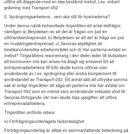
utföra sitt åtagande med en viss bestämd metod, t.ex. enbart
grävning med Transport 052.
2. Sprängningsarbetena - vem ska stå för kostnaderna?
Under denna rubrik behandlade tingsrätten ett antal delfrågor,
nämligen a) Betydelsen av att det är frågan om just en
utförandeentreprenad, b) Betydelsen av att det är fråga om just
en muddringsentreprenad, c) Secoras skyldighet att
besöka/undersöka arbetsområdet och d) Har parterna avtalat en
metod? Tingsrättens resonemang i den delen leder till slutsatsen
att kommunen inte kan anses ha åtagit sig ansvaret för att
entreprenadarbetena till fullo skulle kunna utföras utan
användande av t.ex. sprängning eller andra komplement till
användandet av Transport 052. Ett annat sätt att uttrycka samma
sak är enligt tingsrätten att säga att parterna inte har avtalat om
Transport 052 som en metod vars användande exklusivt stod till
Secoras förfogande när man skulle lösa uppgiften att utföra
entreprenadarbetena.
Tingsrätten anförde vidare:
e) Förfrågningsunderlagets fackmässighet
Förfrågningsunderlag är alltså en sammanfattande beteckning på