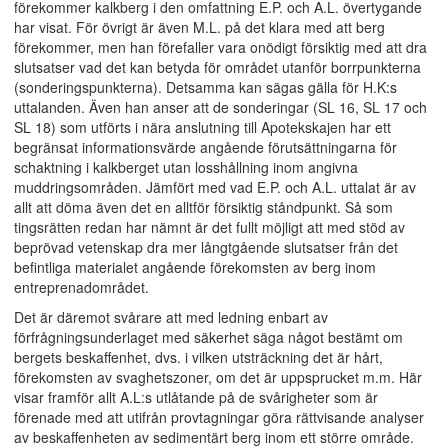
förekommer kalkberg i den omfattning E.P. och A.L. övertygande
har visat. För övrigt är även M.L. på det klara med att berg
förekommer, men han förefaller vara onödigt försiktig med att dra
slutsatser vad det kan betyda för området utanför borrpunkterna
(sonderingspunkterna). Detsamma kan sägas gälla för H.K:s
uttalanden. Även han anser att de sonderingar (SL 16, SL 17 och
SL 18) som utförts i nära anslutning till Apotekskajen har ett
begränsat informationsvärde angående förutsättningarna för
schaktning i kalkberget utan losshållning inom angivna
muddringsområden. Jämfört med vad E.P. och A.L. uttalat är av
allt att döma även det en alltför försiktig ståndpunkt. Så som
tingsrätten redan har nämnt är det fullt möjligt att med stöd av
beprövad vetenskap dra mer långtgående slutsatser från det
befintliga materialet angående förekomsten av berg inom
entreprenadområdet.
Det är däremot svårare att med ledning enbart av
förfrågningsunderlaget med säkerhet säga något bestämt om
bergets beskaffenhet, dvs. i vilken utsträckning det är hårt,
förekomsten av svaghetszoner, om det är uppsprucket m.m. Här
visar framför allt A.L:s utlåtande på de svårigheter som är
förenade med att utifrån provtagningar göra rättvisande analyser
av beskaffenheten av sedimentärt berg inom ett större område.