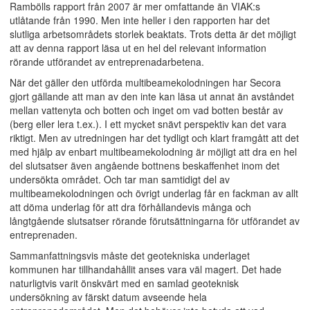
Rambölls rapport från 2007 är mer omfattande än VIAK:s
utlåtande från 1990. Men inte heller i den rapporten har det
slutliga arbetsområdets storlek beaktats. Trots detta är det möjligt
att av denna rapport läsa ut en hel del relevant information
rörande utförandet av entreprenadarbetena.
När det gäller den utförda multibeamekolodningen har Secora
gjort gällande att man av den inte kan läsa ut annat än avståndet
mellan vattenyta och botten och inget om vad botten består av
(berg eller lera t.ex.). I ett mycket snävt perspektiv kan det vara
riktigt. Men av utredningen har det tydligt och klart framgått att det
med hjälp av enbart multibeamekolodning är möjligt att dra en hel
del slutsatser även angående bottnens beskaffenhet inom det
undersökta området. Och tar man samtidigt del av
multibeamekolodningen och övrigt underlag får en fackman av allt
att döma underlag för att dra förhållandevis många och
långtgående slutsatser rörande förutsättningarna för utförandet av
entreprenaden.
Sammanfattningsvis måste det geotekniska underlaget
kommunen har tillhandahållit anses vara väl magert. Det hade
naturligtvis varit önskvärt med en samlad geoteknisk
undersökning av färskt datum avseende hela