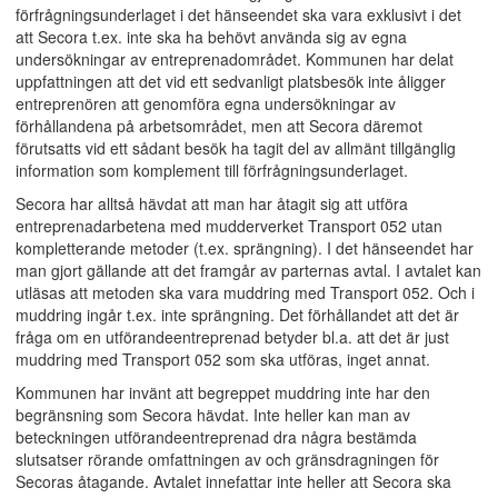
förfrågningsunderlaget i det hänseendet ska vara exklusivt i det
att Secora t.ex. inte ska ha behövt använda sig av egna
undersökningar av entreprenadområdet. Kommunen har delat
uppfattningen att det vid ett sedvanligt platsbesök inte åligger
entreprenören att genomföra egna undersökningar av
förhållandena på arbetsområdet, men att Secora däremot
förutsatts vid ett sådant besök ha tagit del av allmänt tillgänglig
information som komplement till förfrågningsunderlaget.
Secora har alltså hävdat att man har åtagit sig att utföra
entreprenadarbetena med mudderverket Transport 052 utan
kompletterande metoder (t.ex. sprängning). I det hänseendet har
man gjort gällande att det framgår av parternas avtal. I avtalet kan
utläsas att metoden ska vara muddring med Transport 052. Och i
muddring ingår t.ex. inte sprängning. Det förhållandet att det är
fråga om en utförandeentreprenad betyder bl.a. att det är just
muddring med Transport 052 som ska utföras, inget annat.
Kommunen har invänt att begreppet muddring inte har den
begränsning som Secora hävdat. Inte heller kan man av
beteckningen utförandeentreprenad dra några bestämda
slutsatser rörande omfattningen av och gränsdragningen för
Secoras åtagande. Avtalet innefattar inte heller att Secora ska