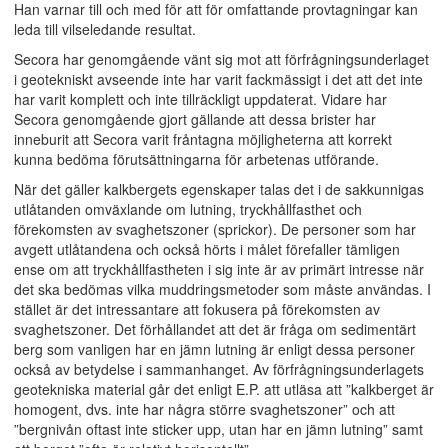
Han varnar till och med för att för omfattande provtagningar kan
leda till vilseledande resultat.
Secora har genomgående vänt sig mot att förfrågningsunderlaget
i geotekniskt avseende inte har varit fackmässigt i det att det inte
har varit komplett och inte tillräckligt uppdaterat. Vidare har
Secora genomgående gjort gällande att dessa brister har
inneburit att Secora varit fråntagna möjligheterna att korrekt
kunna bedöma förutsättningarna för arbetenas utförande.
När det gäller kalkbergets egenskaper talas det i de sakkunnigas
utlåtanden omväxlande om lutning, tryckhållfasthet och
förekomsten av svaghetszoner (sprickor). De personer som har
avgett utlåtandena och också hörts i målet förefaller tämligen
ense om att tryckhållfastheten i sig inte är av primärt intresse när
det ska bedömas vilka muddringsmetoder som måste användas. I
stället är det intressantare att fokusera på förekomsten av
svaghetszoner. Det förhållandet att det är fråga om sedimentärt
berg som vanligen har en jämn lutning är enligt dessa personer
också av betydelse i sammanhanget. Av förfrågningsunderlagets
geotekniska material går det enligt E.P. att utläsa att ”kalkberget är
homogent, dvs. inte har några större svaghetszoner” och att
”bergnivån oftast inte sticker upp, utan har en jämn lutning” samt