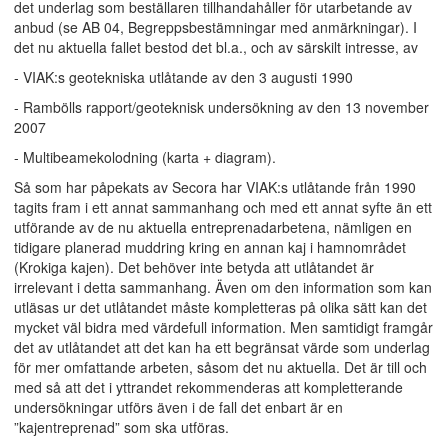
det underlag som beställaren tillhandahåller för utarbetande av
anbud (se AB 04, Begreppsbestämningar med anmärkningar). I
det nu aktuella fallet bestod det bl.a., och av särskilt intresse, av
- VIAK:s geotekniska utlåtande av den 3 augusti 1990
- Rambölls rapport/geoteknisk undersökning av den 13 november
2007
- Multibeamekolodning (karta + diagram).
Så som har påpekats av Secora har VIAK:s utlåtande från 1990
tagits fram i ett annat sammanhang och med ett annat syfte än ett
utförande av de nu aktuella entreprenadarbetena, nämligen en
tidigare planerad muddring kring en annan kaj i hamnområdet
(Krokiga kajen). Det behöver inte betyda att utlåtandet är
irrelevant i detta sammanhang. Även om den information som kan
utläsas ur det utlåtandet måste kompletteras på olika sätt kan det
mycket väl bidra med värdefull information. Men samtidigt framgår
det av utlåtandet att det kan ha ett begränsat värde som underlag
för mer omfattande arbeten, såsom det nu aktuella. Det är till och
med så att det i yttrandet rekommenderas att kompletterande
undersökningar utförs även i de fall det enbart är en
”kajentreprenad” som ska utföras.