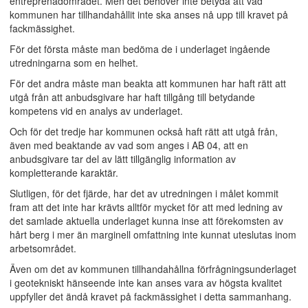
entreprenadområdet. Men det behöver inte betyda att vad
kommunen har tillhandahållit inte ska anses nå upp till kravet på
fackmässighet.
För det första måste man bedöma de i underlaget ingående
utredningarna som en helhet.
För det andra måste man beakta att kommunen har haft rätt att
utgå från att anbudsgivare har haft tillgång till betydande
kompetens vid en analys av underlaget.
Och för det tredje har kommunen också haft rätt att utgå från,
även med beaktande av vad som anges i AB 04, att en
anbudsgivare tar del av lätt tillgänglig information av
kompletterande karaktär.
Slutligen, för det fjärde, har det av utredningen i målet kommit
fram att det inte har krävts alltför mycket för att med ledning av
det samlade aktuella underlaget kunna inse att förekomsten av
hårt berg i mer än marginell omfattning inte kunnat uteslutas inom
arbetsområdet.
Även om det av kommunen tillhandahållna förfrågningsunderlaget
i geotekniskt hänseende inte kan anses vara av högsta kvalitet
uppfyller det ändå kravet på fackmässighet i detta sammanhang.