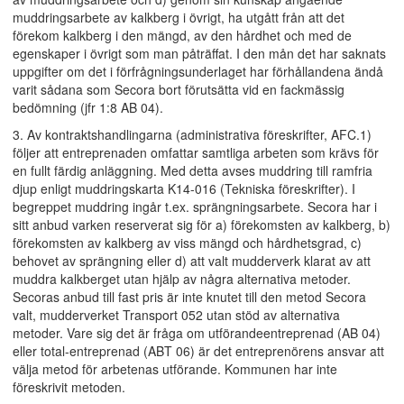
muddringsarbete av kalkberg i övrigt, ha utgått från att det
förekom kalkberg i den mängd, av den hårdhet och med de
egenskaper i övrigt som man påträffat. I den mån det har saknats
uppgifter om det i förfrågningsunderlaget har förhållandena ändå
varit sådana som Secora bort förutsätta vid en fackmässig
bedömning (jfr 1:8 AB 04).
3. Av kontraktshandlingarna (administrativa föreskrifter, AFC.1)
följer att entreprenaden omfattar samtliga arbeten som krävs för
en fullt färdig anläggning. Med detta avses muddring till ramfria
djup enligt muddringskarta K14-016 (Tekniska föreskrifter). I
begreppet muddring ingår t.ex. sprängningsarbete. Secora har i
sitt anbud varken reserverat sig för a) förekomsten av kalkberg, b)
förekomsten av kalkberg av viss mängd och hårdhetsgrad, c)
behovet av sprängning eller d) att valt mudderverk klarat av att
muddra kalkberget utan hjälp av några alternativa metoder.
Secoras anbud till fast pris är inte knutet till den metod Secora
valt, mudderverket Transport 052 utan stöd av alternativa
metoder. Vare sig det är fråga om utförandeentreprenad (AB 04)
eller total-entreprenad (ABT 06) är det entreprenörens ansvar att
välja metod för arbetenas utförande. Kommunen har inte
föreskrivit metoden.