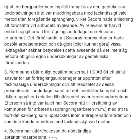
b) att de bergpartier som implicit framgick av den geotekniska
undersökningen inte var muddringsbara med fackmässigt vald
metod utan föregående sprängning, vilket Secora hade anledning
att förutsätta vid anbudets avgivande. Av relevans är härvid
enbart uppgifterna i förfrågningsunderlaget och Secoras
erfarenhet. Det förhållandet att Secoras representanter hade
besökt arbetsområdet och då gjort (eller kunnat göra) vissa
iakttagelser saknar betydelse i detta avseende då det inte ålåg
Secora att göra egna undersökningar av geotekniska
förhållanden.
3. Kommunen bär enligt bestämmelserna i 1:6 AB 04 ett strikt
ansvar för att förfrågningsunderlaget är upprättat efter
fackmässiga undersökningar och att resultatet av dessa
presenterats i underlaget samt att det innehåller kompletta och
riktiga uppgifter i relation till utförandet av entreprenadarbetena.
Eftersom så inte var fallet har Secora rätt till ersättning av
kommunen för arbetena (sprängningsarbeten m.m.) med att ta
bort det kalkberg som upptäcktes inom entreprenadområdet och
som inte kunde muddras med fackmässigt vald metod.
4. Secora har utfört/bekostat de nödvändiga
sprängningsarbetena. - - -.