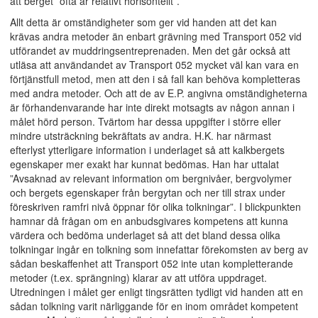
att berget ”ofta är relativt horisontellt”.
Allt detta är omständigheter som ger vid handen att det kan
krävas andra metoder än enbart grävning med Transport 052 vid
utförandet av muddringsentreprenaden. Men det går också att
utläsa att användandet av Transport 052 mycket väl kan vara en
förtjänstfull metod, men att den i så fall kan behöva kompletteras
med andra metoder. Och att de av E.P. angivna omständigheterna
är förhandenvarande har inte direkt motsagts av någon annan i
målet hörd person. Tvärtom har dessa uppgifter i större eller
mindre utsträckning bekräftats av andra. H.K. har närmast
efterlyst ytterligare information i underlaget så att kalkbergets
egenskaper mer exakt har kunnat bedömas. Han har uttalat
”Avsaknad av relevant information om bergnivåer, bergvolymer
och bergets egenskaper från bergytan och ner till strax under
föreskriven ramfri nivå öppnar för olika tolkningar”. I blickpunkten
hamnar då frågan om en anbudsgivares kompetens att kunna
värdera och bedöma underlaget så att det bland dessa olika
tolkningar ingår en tolkning som innefattar förekomsten av berg av
sådan beskaffenhet att Transport 052 inte utan kompletterande
metoder (t.ex. sprängning) klarar av att utföra uppdraget.
Utredningen i målet ger enligt tingsrätten tydligt vid handen att en
sådan tolkning varit närliggande för en inom området kompetent