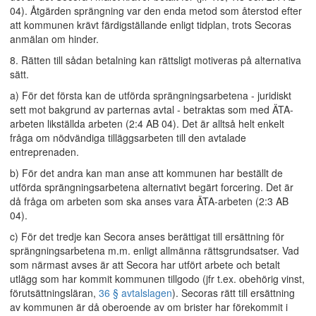
04). Åtgärden sprängning var den enda metod som återstod efter
att kommunen krävt färdigställande enligt tidplan, trots Secoras
anmälan om hinder.
8. Rätten till sådan betalning kan rättsligt motiveras på alternativa
sätt.
a) För det första kan de utförda sprängningsarbetena - juridiskt
sett mot bakgrund av parternas avtal - betraktas som med ÄTA-
arbeten likställda arbeten (2:4 AB 04). Det är alltså helt enkelt
fråga om nödvändiga tilläggsarbeten till den avtalade
entreprenaden.
b) För det andra kan man anse att kommunen har beställt de
utförda sprängningsarbetena alternativt begärt forcering. Det är
då fråga om arbeten som ska anses vara ÄTA-arbeten (2:3 AB
04).
c) För det tredje kan Secora anses berättigat till ersättning för
sprängningsarbetena m.m. enligt allmänna rättsgrundsatser. Vad
som närmast avses är att Secora har utfört arbete och betalt
utlägg som har kommit kommunen tillgodo (jfr t.ex. obehörig vinst,
förutsättningsläran,
36 § avtalslagen
). Secoras rätt till ersättning
av kommunen är då oberoende av om brister har förekommit i