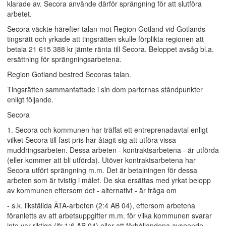
klarade av. Secora använde därför sprängning för att slutföra
arbetet.
Secora väckte härefter talan mot Region Gotland vid Gotlands
tingsrätt och yrkade att tingsrätten skulle förplikta regionen att
betala 21 615 388 kr jämte ränta till Secora. Beloppet avsåg bl.a.
ersättning för sprängningsarbetena.
Region Gotland bestred Secoras talan.
Tingsrätten sammanfattade i sin dom parternas ståndpunkter
enligt följande.
Secora
1. Secora och kommunen har träffat ett entreprenadavtal enligt
vilket Secora till fast pris har åtagit sig att utföra vissa
muddringsarbeten. Dessa arbeten - kontraktsarbetena - är utförda
(eller kommer att bli utförda). Utöver kontraktsarbetena har
Secora utfört sprängning m.m. Det är betalningen för dessa
arbeten som är tvistig i målet. De ska ersättas med yrkat belopp
av kommunen eftersom det - alternativt - är fråga om
- s.k. likställda ÄTA-arbeten (2:4 AB 04), eftersom arbetena
föranletts av att arbetsuppgifter m.m. för vilka kommunen svarar
inte var riktiga (jfr 1:6 AB 04) eller att förhållandena avseende