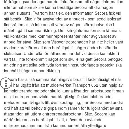
förfrågningsunderlaget har det inte förekommit någon information
eller annat som skulle kunna berättiga Secora att dra någon
annan slutsats. Tvärtom har t.ex. den information Secora fick vid
sitt besök i Slite inför avgivandet av anbudet - som sedd isolerad
tingsrätten alltså inte ansett vara av någon större betydelse i
målet - gått i samma riktning. Den kringinformation som lämnats
vid kontakter med kommunrepresentanter inför avgivandet av
anbud för såväl Slite som Visbyentreprenaden har inte heller varit
av den karaktären att den berättigat till några andra bestämda
slutsatser. Under alla förhållanden har det vid dessa kontakter i
vart fall inte förekommit något som skulle ha gett Secora befogad
anledning att tolka och tyda förfrågningsunderlagets geotekniska
innehåll i någon annan riktning.
Secora har alltså sammanfattningsvis brustit i fackmässighet när
man har utgått från att mudderverket Transport 052 utan hjälp av
kompletterande metoder skulle kunna lösa den arbetsuppgift man
enligt entreprenadavtalet har åtagit sig. De kompletterande
metoder man tvingats till, dvs. sprängning, har Secora med andra
ord haft att vid behov tillgripa inom ramen för fullgörandet av sina
åtaganden att utföra entreprenadarbetena i Slite. Secora kan
därför inte anses berättigat till att, utöver den avtalade
entreprenadsumman, från kommunen erhålla ytterligare