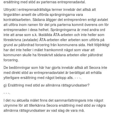
ersättning med stöd av parternas entreprenadavtal.
Uttryckt i entreprenadrättsliga termer innebär det alltså att
tingsrätten ansett de utförda sprängningarna vara
kontraktsarbeten. Sådana åligger det entreprenören enligt avtalet
att utföra inom ramen för det pris parterna kommit överens om för
entreprenaden i dess helhet. Sprängningarna är med andra ord
inte att anse som s.k. likställda ÄTA-arbeten och inte heller som
föreskrivna (avtalade) ÄTA-arbeten eller arbeten som utförts på
grund av påfordrad forcering från kommunens sida. Helt följdriktigt
har det inte heller i målet framkommit något som visar att
kommunen skulle ha föreskrivit sådana arbeten eller påfordrat
forcering.
De bedömningar som här har gjorts innebär alltså att Secora inte
med direkt stöd av entreprenadavtalet är berättigat att erhålla
ytterligare ersättning med något belopp alls. - - -.
g) Ersättning med stöd av allmänna rättsgrundsatser?
- - -.
I det nu aktuella målet finns det sammanfattningsvis inte något
utrymme för att tillerkänna Secora ersättning med stöd av några
allmänna rättsgrundsatser av vad slag de vara må.