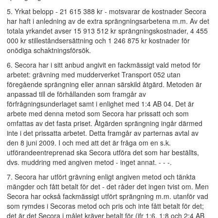
5. Yrkat belopp - 21 615 388 kr - motsvarar de kostnader Secora
har haft i anledning av de extra sprängningsarbetena m.m. Av det
totala yrkandet avser 15 913 512 kr sprängningskostnader, 4 455
000 kr stilleståndsersättning och 1 246 875 kr kostnader för
onödiga schaktningsförsök.
6. Secora har i sitt anbud angivit en fackmässigt vald metod för
arbetet: grävning med mudderverket Transport 052 utan
föregående sprängning eller annan särskild åtgärd. Metoden är
anpassad till de förhållanden som framgår av
förfrågningsunderlaget samt i enlighet med 1:4 AB 04. Det är
arbete med denna metod som Secora har prissatt och som
omfattas av det fasta priset. Åtgärden sprängning ingår därmed
inte i det prissatta arbetet. Detta framgår av parternas avtal av
den 8 juni 2009. I och med att det är fråga om en s.k.
utförandeentreprenad ska Secora utföra det som har beställts,
dvs. muddring med angiven metod - inget annat. - - -.
7. Secora har utfört grävning enligt angiven metod och tänkta
mängder och fått betalt för det - det råder det ingen tvist om. Men
Secora har också fackmässigt utfört sprängning m.m. utanför vad
som rymdes i Secoras metod och pris och inte fått betalt för det;
det är det Secora i målet kräver betalt för (jfr 1:6, 1:8 och 2:4 AB