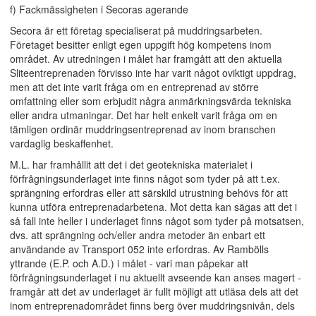
f) Fackmässigheten i Secoras agerande
Secora är ett företag specialiserat på muddringsarbeten.
Företaget besitter enligt egen uppgift hög kompetens inom
området. Av utredningen i målet har framgått att den aktuella
Sliteentreprenaden förvisso inte har varit något oviktigt uppdrag,
men att det inte varit fråga om en entreprenad av större
omfattning eller som erbjudit några anmärkningsvärda tekniska
eller andra utmaningar. Det har helt enkelt varit fråga om en
tämligen ordinär muddringsentreprenad av inom branschen
vardaglig beskaffenhet.
M.L. har framhållit att det i det geotekniska materialet i
förfrågningsunderlaget inte finns något som tyder på att t.ex.
sprängning erfordras eller att särskild utrustning behövs för att
kunna utföra entreprenadarbetena. Mot detta kan sägas att det i
så fall inte heller i underlaget finns något som tyder på motsatsen,
dvs. att sprängning och/eller andra metoder än enbart ett
användande av Transport 052 inte erfordras. Av Rambölls
yttrande (E.P. och A.D.) i målet - vari man påpekar att
förfrågningsunderlaget i nu aktuellt avseende kan anses magert -
framgår att det av underlaget är fullt möjligt att utläsa dels att det
inom entreprenadområdet finns berg över muddringsnivån, dels