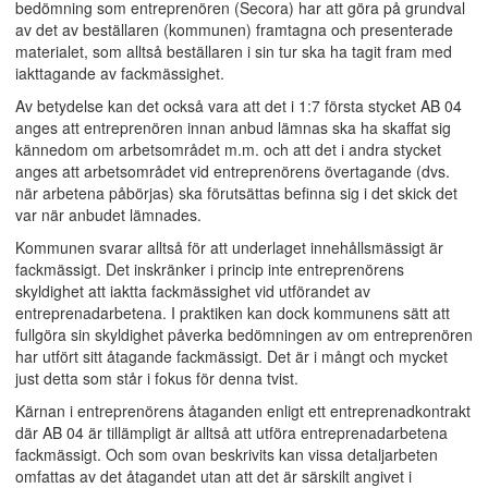
bedömning som entreprenören (Secora) har att göra på grundval
av det av beställaren (kommunen) framtagna och presenterade
materialet, som alltså beställaren i sin tur ska ha tagit fram med
iakttagande av fackmässighet.
Av betydelse kan det också vara att det i 1:7 första stycket AB 04
anges att entreprenören innan anbud lämnas ska ha skaffat sig
kännedom om arbetsområdet m.m. och att det i andra stycket
anges att arbetsområdet vid entreprenörens övertagande (dvs.
när arbetena påbörjas) ska förutsättas befinna sig i det skick det
var när anbudet lämnades.
Kommunen svarar alltså för att underlaget innehållsmässigt är
fackmässigt. Det inskränker i princip inte entreprenörens
skyldighet att iaktta fackmässighet vid utförandet av
entreprenadarbetena. I praktiken kan dock kommunens sätt att
fullgöra sin skyldighet påverka bedömningen av om entreprenören
har utfört sitt åtagande fackmässigt. Det är i mångt och mycket
just detta som står i fokus för denna tvist.
Kärnan i entreprenörens åtaganden enligt ett entreprenadkontrakt
där AB 04 är tillämpligt är alltså att utföra entreprenadarbetena
fackmässigt. Och som ovan beskrivits kan vissa detaljarbeten
omfattas av det åtagandet utan att det är särskilt angivet i