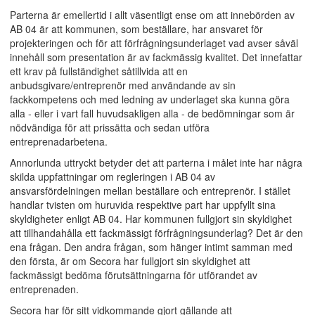
Parterna är emellertid i allt väsentligt ense om att innebörden av
AB 04 är att kommunen, som beställare, har ansvaret för
projekteringen och för att förfrågningsunderlaget vad avser såväl
innehåll som presentation är av fackmässig kvalitet. Det innefattar
ett krav på fullständighet såtillvida att en
anbudsgivare/entreprenör med användande av sin
fackkompetens och med ledning av underlaget ska kunna göra
alla - eller i vart fall huvudsakligen alla - de bedömningar som är
nödvändiga för att prissätta och sedan utföra
entreprenadarbetena.
Annorlunda uttryckt betyder det att parterna i målet inte har några
skilda uppfattningar om regleringen i AB 04 av
ansvarsfördelningen mellan beställare och entreprenör. I stället
handlar tvisten om huruvida respektive part har uppfyllt sina
skyldigheter enligt AB 04. Har kommunen fullgjort sin skyldighet
att tillhandahålla ett fackmässigt förfrågningsunderlag? Det är den
ena frågan. Den andra frågan, som hänger intimt samman med
den första, är om Secora har fullgjort sin skyldighet att
fackmässigt bedöma förutsättningarna för utförandet av
entreprenaden.
Secora har för sitt vidkommande gjort gällande att