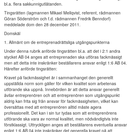
bl.a. flera sakkunnigutlåtanden.
Tingsrätten (lagmannen Mikael Mellqvist, referent, rådmannen
Göran Söderström och f.d. rådmannen Fredrik Benndorf)
meddelade dom den 28 december 2011.
Domskäl
1. Allmänt om de entreprenadrättsliga utgångspunkterna
Under denna rubrik anförde tingsrätten bl.a. att det i 2:1 andra
stycket AB 04 anges att entreprenaden ska utföras fackmässigt
men att detta inte inskränker beställarens ansvar enligt 1:6 AB 04.
Härefter anförde tingsrätten:
Kravet på fackmässighet är i sammanhanget den generellt
uppställda norm som gäller för vilken kvalitet som arbetenas
utförande ska uppnå. Innebörden är att detta ansvar generellt
åvilar entreprenören och att entreprenören som utgångspunkt
aldrig kan frita sig från ansvar för fackmässigheten, vilket kan
översättas med att entreprenören alltid måste agera
professionellt. Det kan i sin tur tydas som att entreprenörens
utförande ska vara av normal kvalitet, men nödvändigtvis inte
förstklassigt. Uttryckligen anges att beställarens eventuella ansvar
enligt 1:6 AB 04 inte inskränker det generella kravet på att