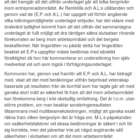
att det framgår att det utifrån underlaget går att tolka bergnivån
inom entreprenadområdet. Av Rambölls och A.L:s utlåtanden och
genom vad de (E.P. och A.L.) har uppgett vid förhör angående
vilka tolkningsmöjligheter underlaget erbjuder, har det vidare med
önskvärd tydlighet kommit fram att det utifrån det sammantagna
underlaget är fullt möjligt att dra tämligen säkra slutsatser rörande
förekomsten av berg inom arbetsområdet och det bergets
beskaffenhet. När tingsrätten nu påstår detta har tingsrätten
beaktat att E.P:s uppgifter måste bedömas med särskild
försiktighet då hon här kommenterar en undersökning hon själv
medverkat vid och som ingick i förfrågningsunderlaget.
Kommunen har, genom vad framför allt E.P. och A.L. har bidragit
med, visat att det med beräkningar utifrån beprövad vetenskap
baserade på resultaten från de borrhål som har tagits går att med
ganska stort mått av säkerhet få fram att det inom arbetsområdet
kan förekomma berg i inte obetydlig omfattning. Det är t.o.m. utan
större problem, om man beaktar sonderingsresultaten
tillsammans med multibeamekolodningen, möjligt att ganska exakt
räkna fram vilken bergvolym det är fråga om. M.L:s påpekanden
om osäkerhetsfaktorer vid dessa bedömningar är säkert i och för
sig korrekta, men det påverkar inte på något avgörande sätt
säkerheten i slutsatsen om att det inom arbetsområdet