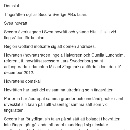
Domslut
Tingsrätten ogillar Secora Sverige AB:s talan.
Svea hovrätt
Secora överklagade i Svea hovrätt och yrkade bifall till sin vid
tingsrätten förda talan.
Region Gotland motsatte sig att domen ändrades.
Hovrätten (hovrättsråden Ingela Halvorsen och Gunilla Lundholm,
referent, tf. hovrättsassessorn Lars Swedenborg samt
adjungerade ledamoten Micael Zingmark) anförde i dom den 19
december 2012:
Hovrättens domskäl
Hovrätten har tagit del av samma utredning som tingsrätten.
Parterna har åberopat samma grunder och omständigheter samt
utvecklat sin talan på i allt väsentligt samma sätt som vid
tingsrätten.
Secora har förtydligat sin talan på så sätt att bolaget i hovrätten
inte längre gör gällande att ordet muddring i sig utesluter