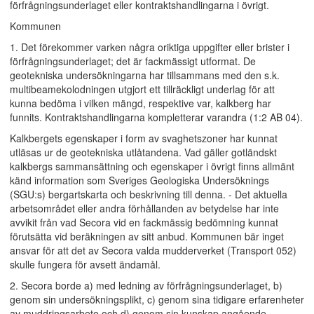
förfrågningsunderlaget eller kontraktshandlingarna i övrigt.
Kommunen
1. Det förekommer varken några oriktiga uppgifter eller brister i
förfrågningsunderlaget; det är fackmässigt utformat. De
geotekniska undersökningarna har tillsammans med den s.k.
multibeamekolodningen utgjort ett tillräckligt underlag för att
kunna bedöma i vilken mängd, respektive var, kalkberg har
funnits. Kontraktshandlingarna kompletterar varandra (1:2 AB 04).
Kalkbergets egenskaper i form av svaghetszoner har kunnat
utläsas ur de geotekniska utlåtandena. Vad gäller gotländskt
kalkbergs sammansättning och egenskaper i övrigt finns allmänt
känd information som Sveriges Geologiska Undersöknings
(SGU:s) bergartskarta och beskrivning till denna. - Det aktuella
arbetsområdet eller andra förhållanden av betydelse har inte
avvikit från vad Secora vid en fackmässig bedömning kunnat
förutsätta vid beräkningen av sitt anbud. Kommunen bär inget
ansvar för att det av Secora valda mudderverket (Transport 052)
skulle fungera för avsett ändamål.
2. Secora borde a) med ledning av förfrågningsunderlaget, b)
genom sin undersökningsplikt, c) genom sina tidigare erfarenheter
av muddringsarbete och d) genom sin kunskap angående