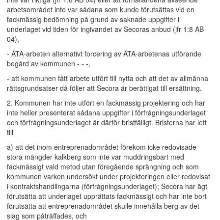
arbetsområdet inte var sådana som kunde förutsättas vid en
fackmässig bedömning på grund av saknade uppgifter i
underlaget vid tiden för ingivandet av Secoras anbud (jfr 1:8 AB
04),
- ÄTA-arbeten alternativt forcering av ÄTA-arbetenas utförande
begärd av kommunen - - -,
- att kommunen fått arbete utfört till nytta och att det av allmänna
rättsgrundsatser då följer att Secora är berättigat till ersättning.
2. Kommunen har inte utfört en fackmässig projektering och har
inte heller presenterat sådana uppgifter i förfrågningsunderlaget
och förfrågningsunderlaget är därför bristfälligt. Bristerna har lett
till
a) att det inom entreprenadområdet förekom icke redovisade
stora mängder kalkberg som inte var muddringsbart med
fackmässigt vald metod utan föregående sprängning och som
kommunen varken undersökt under projekteringen eller redovisat
i kontraktshandlingarna (förfrågningsunderlaget); Secora har ägt
förutsätta att underlaget upprättats fackmässigt och har inte bort
förutsätta att entreprenadområdet skulle innehålla berg av det
slag som påträffades, och