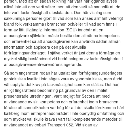
person. Med att en sådan tolkning har varit närliggande avses
alltså inte att den varit säker men att den varit så sannolik att det
inte varit fackmässigt att utesluta den. Den hänvisning som
sakkunniga personer gjort till vad som kan anses allmänt veterligt
bland folk verksamma i branschen och/eller till vad som finns i
form av lätt tillgänglig information (SGU) innebär att en
anbudsgivare självfallet måste besitta den allmänna kompetens
och erfarenhet så att anbudsgivaren kan använda sådan allmän
information och applicera den på det aktuella
förfrågningsunderlaget. I själva verket är just denna förmåga en
mycket viktig beståndsdel vid bedömningen av fackmässigheten i
anbudsgivarens/entreprenörens agerande.
Så som tingsrätten redan har uttalat kan förfrågningsunderlagets
geotekniska kvalitet inte sägas vara av yppersta klass, men ändå
väl uppfylla det krav på fackmässighet som kan ställas. Det har,
enligt tingsrättens bedömning på grundval av den i målet
presenterade utredningen, varit möjligt för Secora att med
användande av sin kompetens och erfarenhet inom branschen
förutse att sannolikheten var hög för att det skulle förekomma hårt
kalkberg inom entreprenadområdet i inte obetydlig omfattning och
som mycket väl skulle kräva i vart fall kompletterande metoder till
användandet av enbart Transport 052. Vid sidan av