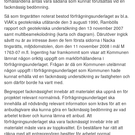
förhållandena antas vara sådana som kunnat förutsättas vid en
fackmässig bedömning.
Så som tingsrätten noterat bestod förfrågningsunderlaget av bl.a.
VIAK:s geotekniska utlåtande den 3 augusti 1990, Rambölls
rapport och geotekniska undersökning den 13 november 2007
samt multibeamekolodning (karta och diagram). Därutöver ingick
såvitt nu är av intresse även de fem första sidorna i Nacka
tingsrätts, miljödomstolen, dom den 11 november 2008 i mål M
1763-07 m.fl. Ingenting har framkommit som visar att Kommunen
lämnat någon oriktig uppgift om markförhållandena i
förfrågningsunderlaget. Frågan är då om Kommunen utelämnat
någon uppgift i förfrågningsunderlaget som Kommunen hade
kunnat erhålla vid en fackmässig undersökning av fastigheten och
som därför borde ha varit med.
Begreppet fackmässighet innebär att materialet ska uppnå en för
projektet relevant normalnivå. Förfrågningsunderlaget ska
innehålla all nödvändig relevant information som krävs för att en
anbudsgivare ska kunna göra en fackmässig bedömning av vad
arbetet kräver och kunna lämna ett anbud. Att
förfrågningsunderlaget ska vara fackmässigt innebär inte att
materialet måste vara av toppkvalitet. En beställare har rätt att
räkna med att entreprenören besitter för arbetet normal