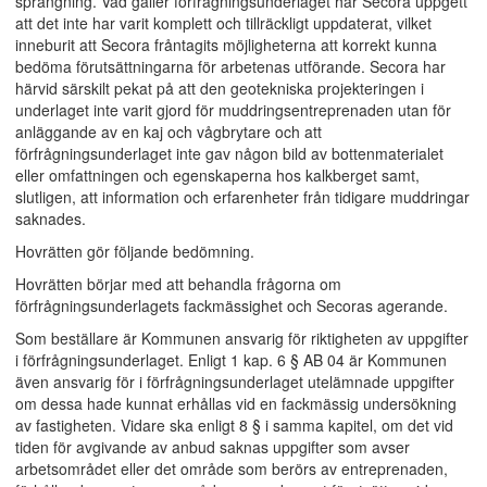
sprängning. Vad gäller förfrågningsunderlaget har Secora uppgett
att det inte har varit komplett och tillräckligt uppdaterat, vilket
inneburit att Secora fråntagits möjligheterna att korrekt kunna
bedöma förutsättningarna för arbetenas utförande. Secora har
härvid särskilt pekat på att den geotekniska projekteringen i
underlaget inte varit gjord för muddringsentreprenaden utan för
anläggande av en kaj och vågbrytare och att
förfrågningsunderlaget inte gav någon bild av bottenmaterialet
eller omfattningen och egenskaperna hos kalkberget samt,
slutligen, att information och erfarenheter från tidigare muddringar
saknades.
Hovrätten gör följande bedömning.
Hovrätten börjar med att behandla frågorna om
förfrågningsunderlagets fackmässighet och Secoras agerande.
Som beställare är Kommunen ansvarig för riktigheten av uppgifter
i förfrågningsunderlaget. Enligt 1 kap. 6 § AB 04 är Kommunen
även ansvarig för i förfrågningsunderlaget utelämnade uppgifter
om dessa hade kunnat erhållas vid en fackmässig undersökning
av fastigheten. Vidare ska enligt 8 § i samma kapitel, om det vid
tiden för avgivande av anbud saknas uppgifter som avser
arbetsområdet eller det område som berörs av entreprenaden,