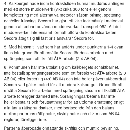
4. Kalkberget hade inom kontraktstiden kunnat muddras antingen
med ett större mudderverk (vikt cirka 300 ton) eller genom
komplettering med alternativa metoder såsom bilning, spettning
och/eller fräsning. Secora har gjort ett icke fackmässigt metodval
genom att enbart använda mudderverket Transport 052. Att det
mudderverket inte ensamt förmått utföra de kontraktsarbeten
Secora åtagit sig till fast pris ansvarar Secora för.
5. Med hänsyn till vad som har anförts under punkterna 1-4 ovan
finns inte grund för att ersätta Secora för dess arbeten med
sprängning som ett likställt ÄTA-arbete (2:4 AB 04).
6. Kommunen har inte uttalat sig om kalkbergets schaktbarhet,
inte beställt sprängningsarbete som ett föreskrivet ÄTA-arbete (2:3
AB 04) eller forcering (4:6 AB 04) och inte heller påverkat/beordrat
Secora vad gäller metod för att muddra kalkberget. Grund för att
ersätta Secora för arbeten med sprängning såsom ett likställt ÄTA-
arbete föreligger därmed inte. Sprängningsarbetena har inte
heller beställts och förutsättningar för att utdöma ersättning enligt
allmänna rättsgrundsatser, med bortseende från den balans
mellan parternas rättigheter, skyldigheter och risker som AB 04
reglerar, föreligger inte. - - -.
Parterna åberopade omfattande skriftlig och muntlig bevisning,