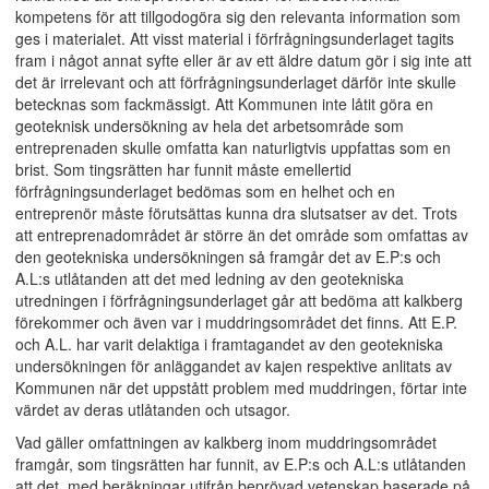
kompetens för att tillgodogöra sig den relevanta information som
ges i materialet. Att visst material i förfrågningsunderlaget tagits
fram i något annat syfte eller är av ett äldre datum gör i sig inte att
det är irrelevant och att förfrågningsunderlaget därför inte skulle
betecknas som fackmässigt. Att Kommunen inte låtit göra en
geoteknisk undersökning av hela det arbetsområde som
entreprenaden skulle omfatta kan naturligtvis uppfattas som en
brist. Som tingsrätten har funnit måste emellertid
förfrågningsunderlaget bedömas som en helhet och en
entreprenör måste förutsättas kunna dra slutsatser av det. Trots
att entreprenadområdet är större än det område som omfattas av
den geotekniska undersökningen så framgår det av E.P:s och
A.L:s utlåtanden att det med ledning av den geotekniska
utredningen i förfrågningsunderlaget går att bedöma att kalkberg
förekommer och även var i muddringsområdet det finns. Att E.P.
och A.L. har varit delaktiga i framtagandet av den geotekniska
undersökningen för anläggandet av kajen respektive anlitats av
Kommunen när det uppstått problem med muddringen, förtar inte
värdet av deras utlåtanden och utsagor.
Vad gäller omfattningen av kalkberg inom muddringsområdet
framgår, som tingsrätten har funnit, av E.P:s och A.L:s utlåtanden
att det, med beräkningar utifrån beprövad vetenskap baserade på