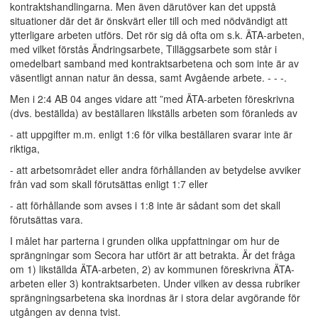
kontraktshandlingarna. Men även därutöver kan det uppstå
situationer där det är önskvärt eller till och med nödvändigt att
ytterligare arbeten utförs. Det rör sig då ofta om s.k. ÄTA-arbeten,
med vilket förstås Ändringsarbete, Tilläggsarbete som står i
omedelbart samband med kontraktsarbetena och som inte är av
väsentligt annan natur än dessa, samt Avgående arbete. - - -.
Men i 2:4 AB 04 anges vidare att ”med ÄTA-arbeten föreskrivna
(dvs. beställda) av beställaren likställs arbeten som föranleds av
- att uppgifter m.m. enligt 1:6 för vilka beställaren svarar inte är
riktiga,
- att arbetsområdet eller andra förhållanden av betydelse avviker
från vad som skall förutsättas enligt 1:7 eller
- att förhållande som avses i 1:8 inte är sådant som det skall
förutsättas vara.
I målet har parterna i grunden olika uppfattningar om hur de
sprängningar som Secora har utfört är att betrakta. Är det fråga
om 1) likställda ÄTA-arbeten, 2) av kommunen föreskrivna ÄTA-
arbeten eller 3) kontraktsarbeten. Under vilken av dessa rubriker
sprängningsarbetena ska inordnas är i stora delar avgörande för
utgången av denna tvist.