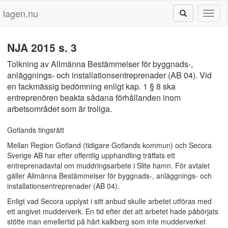
lagen.nu
Toggl
naviga
NJA 2015 s. 3
Tolkning av Allmänna Bestämmelser för byggnads-,
anläggnings- och installationsentreprenader (AB 04). Vid
en fackmässig bedömning enligt kap. 1 § 8 ska
entreprenören beakta sådana förhållanden inom
arbetsområdet som är troliga.
Gotlands tingsrätt
Mellan Region Gotland (tidigare Gotlands kommun) och Secora
Sverige AB har efter offentlig upphandling träffats ett
entreprenadavtal om muddringsarbete i Slite hamn. För avtalet
gäller Allmänna Bestämmelser för byggnads-, anläggnings- och
installationsentreprenader (AB 04).
Enligt vad Secora upplyst i sitt anbud skulle arbetet utföras med
ett angivet mudderverk. En tid efter det att arbetet hade påbörjats
stötte man emellertid på hårt kalkberg som inte mudderverket