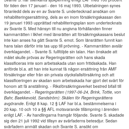
för tiden den 17 januari - den 16 maj 1993. Utbetalningen synes
föranledd dels av en av Svante S. undertecknad ansökan om
rehabiliteringsersättning, dels av en inom försäkringskassan den
19 januari 1993 upprättad rehabiliteringsplan som undertecknats
av Svante S. Med hänsyn till nu angivna förhållanden finner
kammarrätten i likhet med länsrätten att försäkringskassans beslut
inte kan anses ha gått Svante S. emot. Som länsrätten funnit kan
hans talan därför inte tas upp till prövning. - Kammarrätten avslår
överklagandet. - Svante S. fullföljde sin talan. Han önskade att
målet skulle prövas av Regeringsrätten och hans skada
klassificeras inte som arbetsskada utan som fritidsskada. Han
anförde bl.a. att han inte kunnat få någon ersättning från AMF
försäkringar eller från sin privata olycksfallsförsäkring och att
klassificeringen av skadan som arbetsskada har gjort det svårt för
honom att få anställning. - Riksförsäkringsverket bestred bifall till
överklagandet. -
Regeringsrätten (1997-06-24, Brink, Tottie, von
Bahr, Baekkevold, Sandström)
:
Skälen för Regeringsrättens
avgörande
. Enligt 8 kap. 12 § LAF har bl.a. bestämmelserna i
20 kap. 10 och 10 a §§ AFL motsvarande tillämpning i ärenden
enligt LAF. - Av handlingarna framgår följande. Svante S. skadade
sig den 21 juli 1992 vid tillsyn av svärfaderns betesdjur. Sedan
svärfadern anmält skadan och Svante S. ansökt om