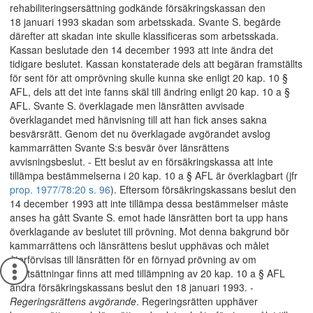
rehabiliteringsersättning godkände försäkringskassan den
18 januari 1993 skadan som arbetsskada. Svante S. begärde
därefter att skadan inte skulle klassificeras som arbetsskada.
Kassan beslutade den 14 december 1993 att inte ändra det
tidigare beslutet. Kassan konstaterade dels att begäran framställts
för sent för att omprövning skulle kunna ske enligt 20 kap. 10 §
AFL, dels att det inte fanns skäl till ändring enligt 20 kap. 10 a §
AFL. Svante S. överklagade men länsrätten avvisade
överklagandet med hänvisning till att han fick anses sakna
besvärsrätt. Genom det nu överklagade avgörandet avslog
kammarrätten Svante S:s besvär över länsrättens
avvisningsbeslut. - Ett beslut av en försäkringskassa att inte
tillämpa bestämmelserna i 20 kap. 10 a § AFL är överklagbart (jfr
prop. 1977/78:20 s. 96
). Eftersom försäkringskassans beslut den
14 december 1993 att inte tillämpa dessa bestämmelser måste
anses ha gått Svante S. emot hade länsrätten bort ta upp hans
överklagande av beslutet till prövning. Mot denna bakgrund bör
kammarrättens och länsrättens beslut upphävas och målet
återförvisas till länsrätten för en förnyad prövning av om
förutsättningar finns att med tillämpning av 20 kap. 10 a § AFL
ändra försäkringskassans beslut den 18 januari 1993. -
Regeringsrättens avgörande
. Regeringsrätten upphäver