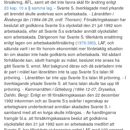
försäkring, AFL, samt att det inte fanns skäl för ändring enligt
20 kap. 10 a § samma lag
. - Svante S. överklagade med yrkande
att ärendet skulle avskrivas som arbetsskada. -
Länsrätten i
Älvsborgs län (1994-08-29, ordf. Thorson)
: Försäkringskassan har
beslutat att godkänna Svante S:s olycksfall den 21 juli 1992 som
arbetsskada, efter att Svante S:s svärfader anmält olycksfallet
som arbetsskada. Därigenom har Svante S. tillerkänts ersättning
enligt lagen om arbetsskadeförsäkring (
1976:380
), LAF, och
sålunda varit i en för honom ekonomiskt mer fördelaktig situation
än om skadan inte hade godkänts som arbetsskada. Vid sådant
förhållande kan, såvitt framgår av målet, beslutet inte anses ha
gått Svante S. emot. Mot bakgrund därav och då svärfadern inte
är part i målet kan länsrätten inte ta upp Svante S:s talan till
prövning. - Länsrätten tar inte upp Svante S:s talan till prövning. - I
överklagande yrkade Svante S. att hans talan skulle tas upp till
prövning. -
Kammarrätten i Göteborg (1994-12-07, Dryselius,
Dahlin, Berg)
: Enligt en till försäkringskassan den 22 december
1992 inkommen och av Svante S:s svärfar i egenskap av
arbetsgivare undertecknad anmälan skadades Svante S. i
samband med att en kviga skulle infångas. - Av handlingarna
framgår bl.a. att försäkringskassans beslut att godkänna
olycksfallet den 21 juli 1992 som en arbetsskada medfört att
Svante S. har tillerkänts sjukpenning enligt LAF med 100 procent