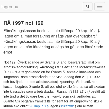
lagen.nu
Toggl
naviga
RÅ 1997 not 129
Försäkringskassas beslut att inte tillämpa 20 kap. 10 a §
lagen om allmän försäkring ansågs vara överklagbart /
Försäkringskassas beslut att inte tillämpa 20 kap. 10 a §
lagen om allmän försäkring ansågs ha gått den försäkrade
emot
Not 129. Överklagande av Svante S. ang. besvärsrätt i mål om
arbetsskadeförsäkring. -
Älvsborgs läns allmänna försäkringskassa
(1993-01-18)
godkände en för Svante S. anmäld knäskada och
lungemboli som arbetsskada med visandedag den 21 juli 1992
och beviljade honom arbetsskadesjukpenning. Vid besök hos
kassan begärde Svante S. att beslutet skulle ändras så att skadan
inte klassades som arbetsskada. -
Kassan (1993-12-14)
beslöt att
inte ändra det tidigare beslutet, varvid som skäl anfördes att
Svante S:s begäran framställts för sent för att omprövning skulle
kunna ske enligt
20 kap. 10 §
lagen (
1962:381
) om allmän