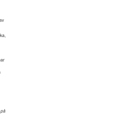
 av
ka,
har
h
 på