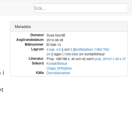
Metadata
Domstol
Svea hovrätt
Avgörandedatum
2013-08-28
Målnummer
B7296-13
Lagrum
4 kap. 4 b §
och
5 §
brottsbalken (1962:700)
24 §
lagen (
1988:688
) om kontaktförbud
Litteratur
Prop. 1987/88 s. 40 och 42 samt
prop. 2010/11:45 s 37
Sökord
Kontaktförbud
Olaga_förföljelse
 i
Källa
Domstolsverket
vt
k