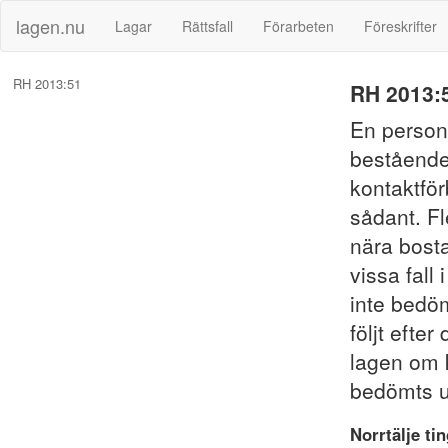
lagen.nu
Lagar
Rättsfall
Förarbeten
Föreskrifter
RH 2013:51
RH 2013:
En person 
bestående 
kontaktför
sådant. Fl
nära bosta
vissa fall
inte bedöm
följt efte
lagen om 
bedömts ut
Norrtälje tin