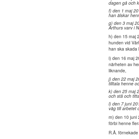
dagen gå och k
f) den 1 maj 20
han älskar hen
g) den 3 maj 2
Arthurs varv i N
h) den 15 maj 
hunden vid Vårb
han ska skada 
i) den 16 maj 
närheten av hen
liknande,
j) den 22 maj 2
tilltala henne 
k) den 25 maj 2
och stå och tit
l) den 7 juni 2
väg till arbete
m) den 10 juni 
förbi henne fle
R.Å. förnekade 