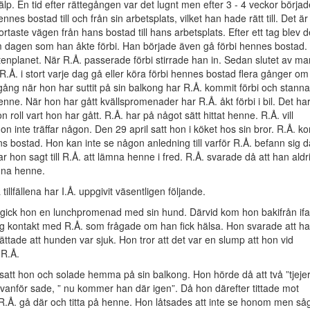
älp. En tid efter rättegången var det lugnt men efter 3 - 4 veckor börjad
nnes bostad till och från sin arbetsplats, vilket han hade rätt till. Det är
rtaste vägen från hans bostad till hans arbetsplats. Efter ett tag blev d
m dagen som han åkte förbi. Han började även gå förbi hennes bostad.
enplanet. När R.Å. passerade förbi stirrade han in. Sedan slutet av mar
 R.Å. i stort varje dag gå eller köra förbi hennes bostad flera gånger om
ng när hon har suttit på sin balkong har R.Å. kommit förbi och stanna
henne. När hon har gått kvällspromenader har R.Å. åkt förbi i bil. Det ha
n roll vart hon har gått. R.Å. har på något sätt hittat henne. R.Å. vill
hon inte träffar någon. Den 29 april satt hon i köket hos sin bror. R.Å. k
ns bostad. Hon kan inte se någon anledning till varför R.Å. befann sig d
e har hon sagt till R.Å. att lämna henne i fred. R.Å. svarade då att han aldr
mna henne.
illfällena har I.Å. uppgivit väsentligen följande.
 gick hon en lunchpromenad med sin hund. Därvid kom hon bakifrån ifa
g kontakt med R.Å. som frågade om han fick hälsa. Hon svarade att h
rättade att hunden var sjuk. Hon tror att det var en slump att hon vid
e R.Å.
 satt hon och solade hemma på sin balkong. Hon hörde då att två ”tjejer
vanför sade, ” nu kommer han där igen”. Då hon därefter tittade mot
R.Å. gå där och titta på henne. Hon låtsades att inte se honom men så