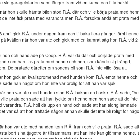
e vid garageinfarten samt längre fram vid en kurva och titta bakåt.
 när hon skulle hämta bilen stod R.Å. där och ville börja prata med hen
 de inte fick prata med varandra men R.Å. försökte ändå att prata med
 april gick R.Å. under dagen fram och tillbaka flera gånger förbi henne
på kvällen när hon var ute och gick med en kamrat såg hon R.Å. vid 2 
ar hon och handlade på Coop. R.Å. var då där och började prata med
gade om han fick prata med henne och hon, som kände sig trängd,
. De pratade därefter om sonens bil som R.Å. inte ville lösa ut.
är hon gick en kvällspromenad med hunden kom R.Å. emot henne och
e sade han något om hon inte var orolig för att han var sjuk.
när hon var ute med hunden stod R.Å. bakom en buske. R.Å. sade, ”he
ille prata och sade att han tyckte om henne men hon sade att de inte
d varandra. R.Å. höll då upp en hand och sade att han aldrig lämnade
t var så att hon träffade någon annan skulle det inte bli roligt för någ
är hon var ute med hunden kom R.Å. fram och ville prata. R.Å. sade at
kasta bort sina tjugotre år tillsammans, att han inte kan glömma henne, a