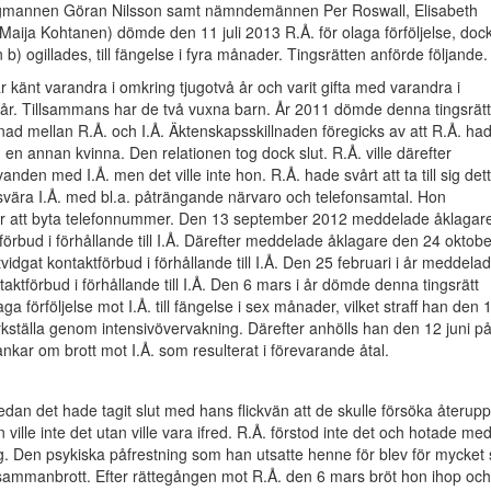
agmannen Göran Nilsson samt nämndemännen Per Roswall, Elisabeth
aija Kohtanen) dömde den 11 juli 2013 R.Å. för olaga förföljelse, doc
 b) ogillades, till fängelse i fyra månader. Tingsrätten anförde följande.
ar känt varandra i omkring tjugotvå år och varit gifta med varandra i
 år. Tillsammans har de två vuxna barn. År 2011 dömde denna tingsrätt t
nad mellan R.Å. och I.Å. Äktenskapsskillnaden föregicks av att R.Å. ha
 en annan kvinna. Den relationen tog dock slut. R.Å. ville därefter
anden med I.Å. men det ville inte hon. R.Å. hade svårt att ta till sig det
svära I.Å. med bl.a. påträngande närvaro och telefonsamtal. Hon
ör att byta telefonnummer. Den 13 september 2012 meddelade åklagar
tförbud i förhållande till I.Å. Därefter meddelade åklagare den 24 oktobe
vidgat kontaktförbud i förhållande till I.Å. Den 25 februari i år meddela
taktförbud i förhållande till I.Å. Den 6 mars i år dömde denna tingsrätt
laga förföljelse mot I.Å. till fängelse i sex månader, vilket straff han den 
kställa genom intensivövervakning. Därefter anhölls han den 12 juni p
nkar om brott mot I.Å. som resulterat i förevarande åtal.
 sedan det hade tagit slut med hans flickvän att de skulle försöka återupp
n ville inte det utan ville vara ifred. R.Å. förstod inte det och hotade me
 sig. Den psykiska påfrestning som han utsatte henne för blev för mycket
t sammanbrott. Efter rättegången mot R.Å. den 6 mars bröt hon ihop och