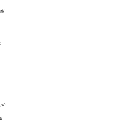
att
t
 på
a