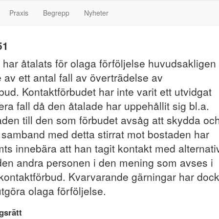
Praxis
Begrepp
Nyheter
51
har åtalats för olaga förföljelse huvudsakligen
av ett antal fall av överträdelse av
bud. Kontaktförbudet har inte varit ett utvidgat
era fall då den åtalade har uppehållit sig bl.a.
den till den som förbudet avsåg att skydda och
 i samband med detta stirrat mot bostaden har
ts innebära att han tagit kontakt med alternati
r den andra personen i den mening som avses i
kontaktförbud. Kvarvarande gärningar har doc
göra olaga förföljelse.
gsrätt