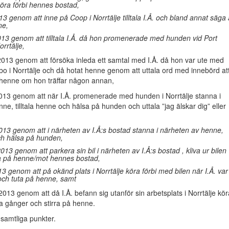
öra förbi hennes bostad,
13 genom att inne på Coop i Norrtälje tilltala I.Å. och bland annat säga 
ne,
013 genom att tilltala I.Å. då hon promenerade med hunden vid Port
orrtälje,
2013 genom att försöka inleda ett samtal med I.Å. då hon var ute med
o i Norrtälje och då hotat henne genom att uttala ord med innebörd at
henne om hon träffar någon annan,
2013 genom att när I.Å. promenerade med hunden i Norrtälje stanna i
ne, tilltala henne och hälsa på hunden och uttala ”jag älskar dig” eller
013 genom att i närheten av I.Å:s bostad stanna i närheten av henne,
och hälsa på hunden,
013 genom att parkera sin bil i närheten av I.Å:s bostad , kliva ur bilen
ta på henne/mot hennes bostad,
013 genom att på okänd plats i Norrtälje köra förbi med bilen när I.Å. var
t och tuta på henne, samt
2013 genom att då I.Å. befann sig utanför sin arbetsplats i Norrtälje kör
ra gånger och stirra på henne.
samtliga punkter.