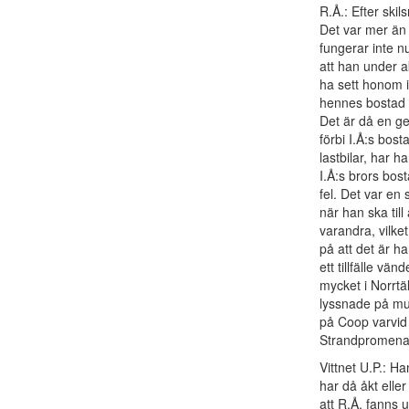
R.Å.: Efter skil
Det var mer än
fungerar inte n
att han under akt
ha sett honom i
hennes bostad p
Det är då en ge
förbi I.Å:s bos
lastbilar, har ha
I.Å:s brors bos
fel. Det var en 
när han ska till
varandra, vilke
på att det är h
ett tillfälle v
mycket i Norrtä
lyssnade på mus
på Coop varvid 
Strandpromenad
Vittnet U.P.: Ha
har då åkt eller
att R.Å. fanns 