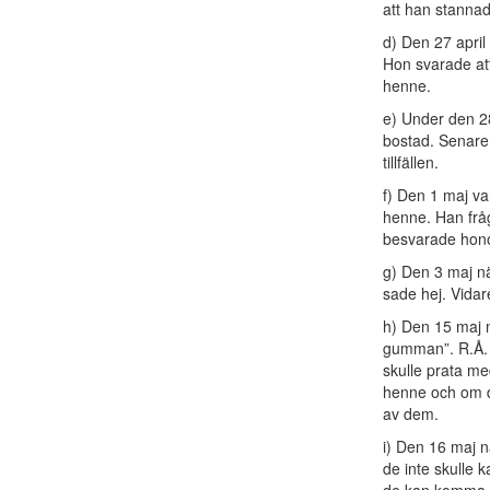
att han stannad
d) Den 27 april
Hon svarade att
henne.
e) Under den 28
bostad. Senare 
tillfällen.
f) Den 1 maj v
henne. Han frå
besvarade honom
g) Den 3 maj n
sade hej. Vidar
h) Den 15 maj 
gumman”. R.Å. v
skulle prata me
henne och om de
av dem.
i) Den 16 maj n
de inte skulle 