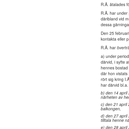
R.Å. åtalades fö
R.Å. har under 
däribland vid m
dessa gärningar
Den 25 februari
kontakta eller p
R.Å. har övertr
a) under periode
därvid, i syfte 
hennes bostad o
där hon vistats 
rört sig kring 
har därvid bl.a.
b) den 14 april
närheten av hen
c) den 21 april
balkongen,
d) den 27 april
tilltala henne n
e) den 28 april