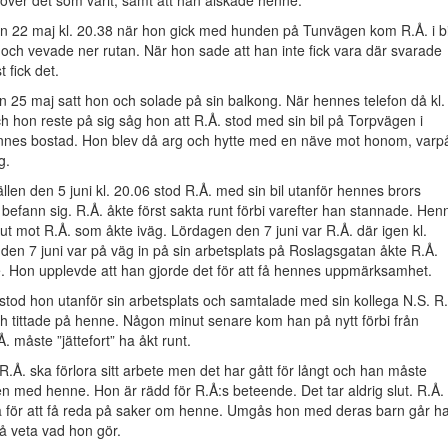
ver det som varit, samt att han älskade henne.
n 22 maj kl. 20.38 när hon gick med hunden på Tunvägen kom R.Å. i bi
och vevade ner rutan. När hon sade att han inte fick vara där svarade
t fick det.
 25 maj satt hon och solade på sin balkong. När hennes telefon då kl.
h hon reste på sig såg hon att R.Å. stod med sin bil på Torpvägen i
ennes bostad. Hon blev då arg och hytte med en näve mot honom, varp
g.
llen den 5 juni kl. 20.06 stod R.Å. med sin bil utanför hennes brors
befann sig. R.Å. åkte först sakta runt förbi varefter han stannade. Hen
ut mot R.Å. som åkte iväg. Lördagen den 7 juni var R.Å. där igen kl.
den 7 juni var på väg in på sin arbetsplats på Roslagsgatan åkte R.Å.
e. Hon upplevde att han gjorde det för att få hennes uppmärksamhet.
stod hon utanför sin arbetsplats och samtalade med sin kollega N.S. R
ch tittade på henne. Någon minut senare kom han på nytt förbi från
. måste ”jättefort” ha åkt runt.
t R.Å. ska förlora sitt arbete men det har gått för långt och han måste
n med henne. Hon är rädd för R.Å:s beteende. Det tar aldrig slut. R.Å.
a för att få reda på saker om henne. Umgås hon med deras barn går h
få veta vad hon gör.