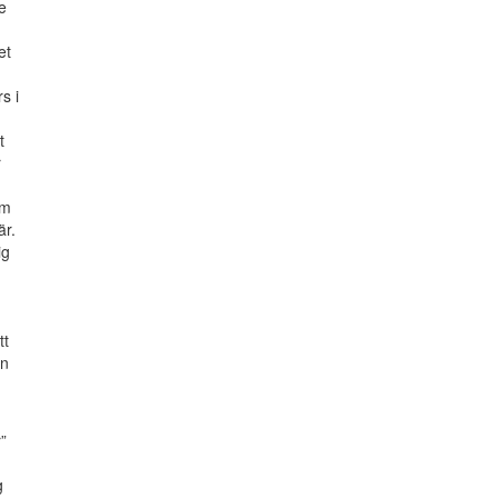
e
et
s i
t
r
om
är.
ig
tt
an
”
g