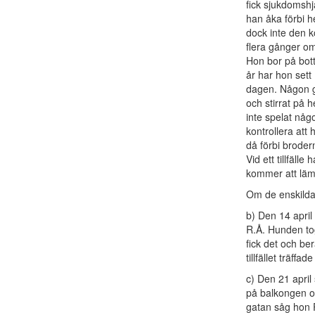
fick sjukdomshj
han åka förbi he
dock inte den ko
flera gånger o
Hon bor på bott
år har hon sett
dagen. Någon gå
och stirrat på 
inte spelat någo
kontrollera att 
då förbi broder
Vid ett tillfäll
kommer att lä
Om de enskilda t
b) Den 14 april
R.Å. Hunden to
fick det och be
tillfället träffad
c) Den 21 april
på balkongen o
gatan såg hon 