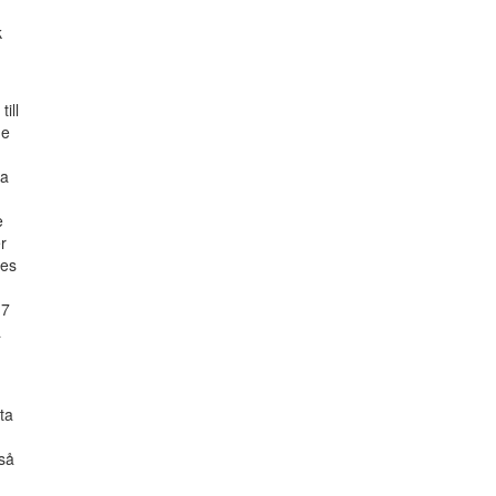
k
ill
de
ta
e
r
des
17
å
ta
d
 så