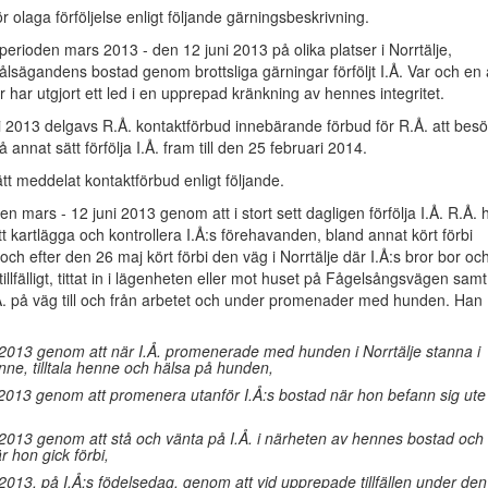
r olaga förföljelse enligt följande gärningsbeskrivning.
perioden mars 2013 - den 12 juni 2013 på olika platser i Norrtälje,
ålsägandens bostad genom brottsliga gärningar förföljt I.Å. Var och en
 har utgjort ett led i en upprepad kränkning av hennes integritet.
 2013 delgavs R.Å. kontaktförbud innebärande förbud för R.Å. att besö
å annat sätt förfölja I.Å. fram till den 25 februari 2014.
ätt meddelat kontaktförbud enligt följande.
n mars - 12 juni 2013 genom att i stort sett dagligen förfölja I.Å. R.Å. 
att kartlägga och kontrollera I.Å:s förehavanden, bland annat kört förbi
ch efter den 26 maj kört förbi den väg i Norrtälje där I.Å:s bror bor oc
tillfälligt, tittat in i lägenheten eller mot huset på Fågelsångsvägen samt
I.Å. på väg till och från arbetet och under promenader med hunden. Han
 2013 genom att när I.Å. promenerade med hunden i Norrtälje stanna i
ne, tilltala henne och hälsa på hunden,
 2013 genom att promenera utanför I.Å:s bostad när hon befann sig ute
 2013 genom att stå och vänta på I.Å. i närheten av hennes bostad och
är hon gick förbi,
 2013, på I.Å:s födelsedag, genom att vid upprepade tillfällen under den