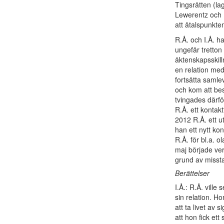
Tingsrätten (l
Lewerentz och M
att åtalspunkten
R.Å. och I.Å. h
ungefär tretton
äktenskapsskill
en relation med
fortsätta samlev
och kom att be
tvingades därf
R.Å. ett kontak
2012 R.Å. ett ut
han ett nytt kon
R.Å. för bl.a. o
maj började ver
grund av missta
Berättelser
I.Å.: R.Å. ville
sin relation. Ho
att ta livet av
att hon fick et