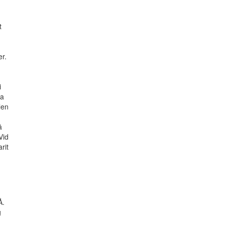
.
t
n
er.
i
ra
len
å
Vid
rit
Å.
g