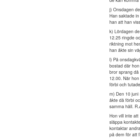
de kan komma ö
j) Onsdagen de
Han saktade in 
han att han viss
k) Lördagen den
12.25 ringde oc
riktning mot h
han åkte sin vä
l) På onsdagkvä
bostad där hon 
bror sprang då 
12.00. När hon 
förbi och tutad
m) Den 10 juni 
åkte då förbi o
samma håll. R.Å
Hon vill inte at
släppa kontakte
kontaktar andr
på dem för att 