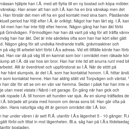
smässan hjälpte han I.Å. med att flytta till en ny bostad och köpa möbler
 vänskap. Han anser att han och I.Å. kan ha en bra vänskap men det
u. Han förstår det men vill ha en god kontakt med sina barn. Påstående
uell period har följt efter I.Å. är oriktigt. Något har han lärt sig. I.Å. ka
 bil men han har inte följt efter henne. Någon gång har han åkt förbi
å Grindvägen. Förmodligen har han då varit på väg för att träffa vänn
nväg han har åkt. Det är inte särdeles ofta som han har kört eller gått
tad. Någon gång för att undvika hindrande trafik, grävmaskiner och
n på väg till arbetet kört förbi I.Å:s adress. Vid ett tillfälle körde han förb
tad. Han var då på väg till en kamrat som bor i området men råkade kö
slump att I.Å. då var hos sin bror. Han har inte tid att snurra runt med bi
 arbetet. Allt är överdrivet och uppförstorat av I.Å. När de stött på
t har hänt slumpvis, är det I.Å. som har kontaktat honom. I.Å. hittar änd
an som kontaktat henne. Han har aldrig stått vid Torpvägen och väntat. 
ände han där för att se om en vän var hemma. Sedan i påsk har han inte va
lje utan mest vistats i Nånö i ett garage. En gång när han gick och
ik ropade I.Å. till honom att hunden var sjuk. Av en slump träffades de
I.Å. började att prata med honom om deras sons bil. Han går ofta på
en. Hans naturliga väg dit är genom området där I.Å. bor.
n har under våren i år sett R.Å. utanför I.Å:s lägenhet 5 - 10 gånger. R.
 gått förbi och tittat in mot lägenheten. Bl.a. såg han på I.Å:s födelseda
utanför bostaden.