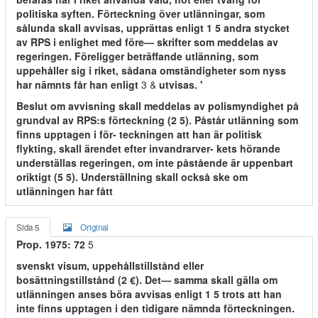
politiska syften. Förteckning över utlänningar, som
sålunda skall avvisas, upprättas enligt 1 5 andra stycket
av RPS i enlighet med före— skrifter som meddelas av
regeringen. Föreligger beträffande utlänning, som
uppehåller sig i riket, sådana omständigheter som nyss
har nämnts får han enligt
3 &
utvisas. '
Beslut om avvisning skall meddelas av polismyndighet på
grundval av RPS:s förteckning (2 5). Påstår utlänning som
finns upptagen i för- teckningen att han är politisk
flykting, skall ärendet efter invandrarver- kets hörande
underställas regeringen, om inte påstående är uppenbart
oriktigt (5 5). Underställning skall också ske om
utlänningen har fått
Sida 5
Original
Prop. 1975: 72
5
svenskt visum, uppehållstillstånd eller
bosättningstillstånd (2 €). Det— samma skall gälla om
utlänningen anses böra avvisas enligt 1 5 trots att han
inte finns upptagen i den tidigare nämnda förteckningen.