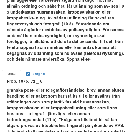
planlägger eller förbereder åtgärd som utgör hot mot
allmän ordning och säkerhet, får utlänning som av- ses i 9
5 underkastas husrannsakan, kroppsvisitation eller
kroppsbesikt- ning. Av sådan utlänning får också tas
fingeravtryck och fotografi (10 å). Förordnande om
nämnda åtgärder meddelas av polismyndighet. För samma
ändamål kan polismyndighet, om synnerliga skäl
föreligger, få tillstånd att dels ta del av samtal till och från
telefonapparat som innehas eller kan antas komma att
begagnas av utlänning som nu avses (telefonavlyssning),
och dels närmare undersöka, öppna eller-
Sida 6
Original
Prop. 1975: 72
_
6
granska post- eller tclegrafförsändelsc, brev, annan sluten
handling eller paket som har ställts till eller avsänts från
utlänningen och som påträf- fas vid husrannsakan,
kroppsvisitation eller kroppsbesiktning eller som finns
hos post-, telegraf-, järnvägs- eller annan
befordringsanstalt (11 å). "Fråga om tillstånd till sådan
åtgärd prövas av Stockholms tingsrätt på yrkande av RPS.
Tillstånd skall meddelas att gälla viss tid som dock inte får