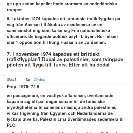
ge upp sedan kapellet hade stormats av nederländska
trupper.
6.
I
oktober 1974 kapades ett jordanskt trafikflygplan på
väg från Amman till Akaba av medlemmar av en
sammanslutning som kallar sig Fria nationalistiska
officerare. De begärde politisk asyl i Libyen. Rö- relsen
står 1 opposition till kung Hussein av Jordanien.
7. I november 1974 kapades ett brittiskt
trafikflygplan'i Dubai av palestinier, som tvingade
piloten att flyga till Tunis. Efter att ha dödat
Sida 8
Original
Prop. 1975: 72 8
en passagerare, en västtysk affärsman, överlämnade
kaparna sig ett par dagar senare till de tunisiska
myndigheterna tillsammans med sju andra palestinier,
vilkas frigivning från Egypten och Nederländerna de
lyckats utverka. Palestinicrna överlämnades sedermera till
PLO.