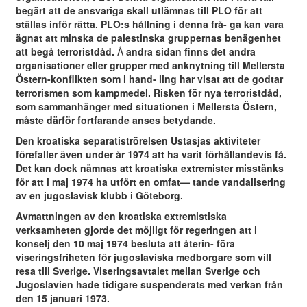
begärt att de ansvariga skall utlämnas till PLO för att
ställas inför rätta. PLO:s hållning i denna frå- ga kan vara
ägnat att minska de palestinska gruppernas benägenhet
att begå terroristdåd.
Å
andra sidan finns det andra
organisationer eller grupper med anknytning till Mellersta
Östern-konflikten som i hand- ling har visat att de godtar
terrorismen som kampmedel. Risken för nya terroristdåd,
som sammanhänger med situationen i Mellersta Östern,
måste därför fortfarande anses betydande.
Den kroatiska separatiströrelsen Ustasjas aktiviteter
förefaller även under år 1974 att ha varit förhållandevis få.
Det kan dock nämnas att kroatiska extremister misstänks
för att i maj 1974 ha utfört en omfat— tande vandalisering
av en jugoslavisk klubb i Göteborg.
Avmattningen av den kroatiska extremistiska
verksamheten gjorde det möjligt för regeringen att i
konselj den 10 maj 1974 besluta att återin- föra
viseringsfriheten för jugoslaviska medborgare som vill
resa till Sverige. Viseringsavtalet mellan Sverige och
Jugoslavien hade tidigare suspenderats med verkan från
den 15 januari 1973.