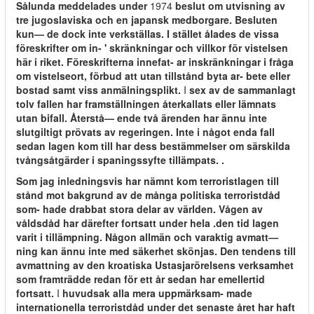
Sålunda meddelades under
1974
beslut om utvisning av
tre jugoslaviska och en japansk medborgare. Besluten
kun— de dock inte verkställas. I stället ålades de vissa
föreskrifter om in- ' skränkningar och villkor för vistelsen
här i riket. Föreskrifterna innefat- ar inskränkningar i fråga
om vistelseort, förbud att utan tillstånd byta ar- bete eller
bostad samt viss anmälningsplikt.
I
sex av de sammanlagt
tolv fallen har framställningen återkallats eller lämnats
utan bifall. Återstå— ende två ärenden har ännu inte
slutgiltigt prövats av regeringen. Inte i något enda fall
sedan lagen kom till har dess bestämmelser om särskilda
tvångsåtgärder i spaningssyfte tillämpats. .
Som jag inledningsvis har nämnt kom terroristlagen till
stånd mot bakgrund av de många politiska terroristdåd
som- hade drabbat stora delar av världen. Vågen av
våldsdåd har därefter fortsatt under hela .den tid lagen
varit i tillämpning. Någon allmän och varaktig avmatt—
ning kan ännu inte med säkerhet skönjas. Den tendens till
avmattning av den kroatiska Ustasjarörelsens verksamhet
som framträdde redan för ett år sedan har emellertid
fortsatt.
I
huvudsak alla mera uppmärksam- made
internationella terroristdåd under det senaste året har haft