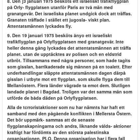
8. Den ]3 januari 1975 besköts ett israeliskt trafikflygplan
på Orly- flygplatsen utanför Paris av två män med
granatgevär. Det israeliska planet undgick dock att träffas.
Granaten träffade i stället ett jugosla- viskt plan.
Attentatsmännen lyckades fly.
9. Den 19 januari 1975 besköts ånyo ett israeliskt
trafikflygplan på Orlyflygplatsen med granatgevär. Inte
heller denna gång lyckades det attentatsmännen att träffa
planet. utan de upptäcktes av polisen och en eldstrid
utbröt. Tillsammans med några personer, som hade tagits
som gisslan, barrikaderade sig männen på en toalett. Efter
underhandlingar släppte attentatsmännen dagen därpå
gisslan i utbyte mot ett flygplan. som skulle flyga dem till
Mellanöstern. Flera länder vägrade ta emot dem. Slutligen
landade planet i Bagdad. Troligen var det samma män som
utförde de båda däden på Orlyflygplatsen.
Alla de tcrroristaktioner som nu har nämnts har haft ett
samband med den pågående konflikten i Mellersta Östern.
Det bör uppmärk- sammas att de senaste
flygplanskapningarna och andra, liknande vålds- aktioner
kraftigt har fördömts av den största palestinska
organisationen, PLO. Denna organisation har i flera fall