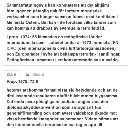
Sammanfattningsvis kan konstateras att det alltjämt
föreligger en påtaglig risk för fortsatt terroristisk
verksamhet som hänger samman främst med konflikten i
Mellersta Östern. Det kan inte förutses vilka länder som
kan komma att drabbas av eventuella terroristdåd.
I
prop. 1974: 55 lämnades en redogörelse för det
internationella sam— arbetet under år 1973 inom bl.a. FN,
ICAO
(den internationella civila luftfartsorganisationen)
och Europarådet i syfte att bekämpa terrorist- l1andlingar.
Redogörelsen utmynnar i ett konstaterande av att svårig-
Sida 9
Original
Prop. 1975: 72 9
heterna att komma framåt visat sig betydande och att de
dittillsvarande resultaten därför blivit ytterst blygsamma.
Det enda mera påtagliga re- sultatet anges vara den
diplomatskyddskonvention som antogs av FN:s
generalförsamling och som avser våldsbrott riktade mot
vissa bestämda kategorier av personer. Vidare nämns att
den internationella terrorismen har tagits upp till