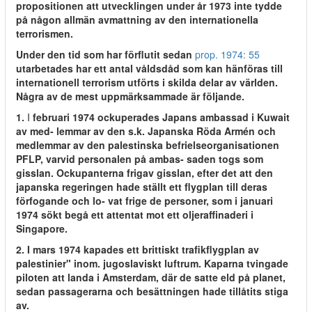
propositionen att utvecklingen under år 1973 inte tydde
på någon allmän avmattning av den internationella
terrorismen.
Under den tid som har förflutit sedan
prop. 1974: 55
utarbetades har ett antal våldsdåd som kan hänföras till
internationell terrorism utförts i skilda delar av världen.
Några av de mest uppmärksammade är följande.
1.
I
februari 1974 ockuperades Japans ambassad i Kuwait
av med- lemmar av den s.k. Japanska Röda Armén och
medlemmar av den palestinska befrielseorganisationen
PFLP, varvid personalen på ambas- saden togs som
gisslan. Ockupanterna frigav gisslan, efter det att den
japanska regeringen hade ställt ett flygplan till deras
förfogande och lo- vat frige de personer, som i januari
1974 sökt begå ett attentat mot ett oljeraffinaderi i
Singapore.
2. I mars 1974 kapades ett brittiskt trafikflygplan av
palestinier" inom. jugoslaviskt luftrum. Kaparna tvingade
piloten att landa i Amsterdam, där de satte eld på planet,
sedan passagerarna och besättningen hade tillåtits stiga
av.