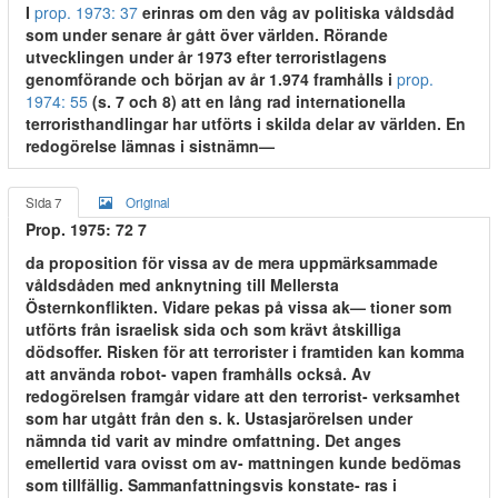
I
prop. 1973: 37
erinras om den våg av politiska våldsdåd
som under senare år gått över världen. Rörande
utvecklingen under år 1973 efter terroristlagens
genomförande och början av år 1.974 framhålls i
prop.
1974: 55
(s. 7 och 8) att en lång rad internationella
terroristhandlingar har utförts i skilda delar av världen. En
redogörelse lämnas i sistnämn—
Sida 7
Original
Prop. 1975: 72 7
da proposition för vissa av de mera uppmärksammade
våldsdåden med anknytning till Mellersta
Östernkonflikten. Vidare pekas på vissa ak— tioner som
utförts från israelisk sida och som krävt åtskilliga
dödsoffer. Risken för att terrorister i framtiden kan komma
att använda robot- vapen framhålls också. Av
redogörelsen framgår vidare att den terrorist- verksamhet
som har utgått från den s. k. Ustasjarörelsen under
nämnda tid varit av mindre omfattning. Det anges
emellertid vara ovisst om av- mattningen kunde bedömas
som tillfällig. Sammanfattningsvis konstate- ras i