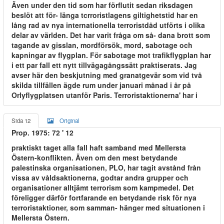
Även under den tid som har förflutit sedan riksdagen
beslöt att för- länga tcrroristlagens giltighetstid har en
lång rad av nya internationella terroristdåd utförts i olika
delar av världen. Det har varit fråga om så- dana brott som
tagande av gisslan, mordförsök, mord, sabotage och
kapningar av flygplan. För sabotage mot trafikflygplan har
i ett par fall ett nytt tillvägagångssätt praktiserats. Jag
avser här den beskjutning med granatgevär som vid två
skilda tillfällen ägde rum under januari månad i år på
Orlyflygplatsen utanför Paris. Terroristaktionerna' har i
Sida 12
Original
Prop. 1975: 72 ' 12
praktiskt taget alla fall haft samband med Mellersta
Östern-konflikten. Även om den mest betydande
palestinska organisationen, PLO, har tagit avstånd från
vissa av våldsaktionerna, godtar andra grupper och
organisationer alltjämt terrorism som kampmedel. Det
föreligger därför fortfarande en betydande risk för nya
terroristaktioner, som samman- hänger med situationen i
Mellersta Östern.