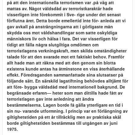
på att den internationella terrorismen var .på väg att
mattas av. Något våldsdåd av terroristkaraktär hade
visserligen inte förekommit i Sve- rige under det senast
förflutna året. Detta borde emellertid inte för- anleda att vi
gav avkall på ansträngningarna att i görligaste mån
skydda oss mot våldshandlingar som satte oskyldiga
människors liv och hälsa i fara. Det var visserligen för
tidigt att fälla några slutgiltiga omdömen om
terroristlagens verkningskraft, men skilda omständigheter
talade för att den svarade mot ett faktiskt behov. Framför
allt hade man att räkna med att den genom sin blotta
existens kunde antas ha åtminstone en viss återhållande
effekt. Föredraganden sammanfattade sina slutsatser på
följande sätt. En särskild lagstiftning behövdes alltjämt för
att före- bygga våldsdåd med internationell bakgrund. De
begränsade erfaren— heter som man dittills hade fått av
terroristlagen gav inte anledning att ändra
bestämmelserna. Lagen borde få gälla ytterligare en tid i
sin nu- varande utformning. I princip var en förlängning av
giltighetstiden på ett år tillräcklig men av praktiska skäl
borde giltighetstiden bestämmas till utgången av juni
1975.