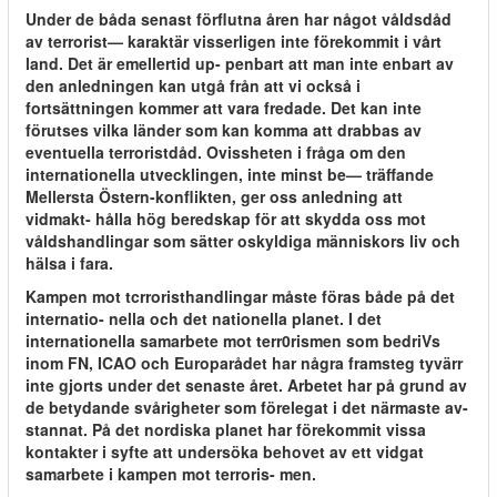
Under de båda senast förflutna åren har något våldsdåd
av terrorist— karaktär visserligen inte förekommit i vårt
land. Det är emellertid up- penbart att man inte enbart av
den anledningen kan utgå från att vi också i
fortsättningen kommer att vara fredade. Det kan inte
förutses vilka länder som kan komma att drabbas av
eventuella terroristdåd. Ovissheten i fråga om den
internationella utvecklingen, inte minst be— träffande
Mellersta Östern-konflikten, ger oss anledning att
vidmakt- hålla hög beredskap för att skydda oss mot
våldshandlingar som sätter oskyldiga människors liv och
hälsa i fara.
Kampen mot tcrroristhandlingar måste föras både på det
internatio- nella och det nationella planet. I det
internationella samarbete mot terr0rismen som bedriVs
inom FN, ICAO och Europarådet har några framsteg tyvärr
inte gjorts under det senaste året. Arbetet har på grund av
de betydande svårigheter som förelegat i det närmaste av-
stannat. På det nordiska planet har förekommit vissa
kontakter i syfte att undersöka behovet av ett vidgat
samarbete i kampen mot terroris- men.