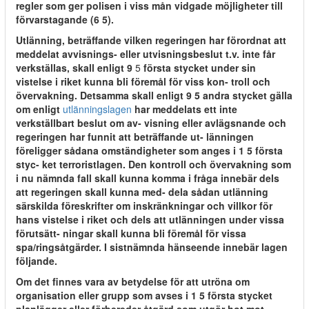
regler som ger polisen i viss mån vidgade möjligheter till
förvarstagande (6 5).
Utlänning, beträffande vilken regeringen har förordnat att
meddelat avvisnings- eller utvisningsbeslut t.v. inte får
verkställas, skall enligt 9
5
första stycket under sin
vistelse i riket kunna bli föremål för viss kon- troll och
övervakning. Detsamma skall enligt 9 5 andra stycket gälla
om enligt
utlänningslagen
har meddelats ett inte
verkställbart beslut om av- visning eller avlägsnande och
regeringen har funnit att beträffande ut- länningen
föreligger sådana omständigheter som anges i 1 5 första
styc- ket terroristlagen. Den kontroll och övervakning som
i nu nämnda fall skall kunna komma i fråga innebär dels
att regeringen skall kunna med- dela sådan utlänning
särskilda föreskrifter om inskränkningar och villkor för
hans vistelse i riket och dels att utlänningen under vissa
förutsätt- ningar skall kunna bli föremål för vissa
spa/ringsåtgärder. I sistnämnda hänseende innebär lagen
följande.
Om det finnes vara av betydelse för att utröna om
organisation eller grupp som avses i 1 5 första stycket