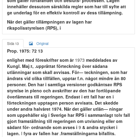
som gäller förfarandet och besluts- processen. Lagen
innehåller dessutom särskilda regler som har till syfte att
ge underlag för en effektiv kontroll av dess tillämpning.
När det gäller tillämpningen av lagen har
rikspolisstyrelsen (RPS), i
Sida 13
Original
Prop. 1975: 72 13
enlighet med föreskrifter som år
1973
meddelades av
Kungl. Maj:t, .upprättat förteckning över sådana
utlänningar som skall avvisas. För— teckningen, som har
ändrats vid olika tillfällen, upptar f.n. något mindre än 80
personer. Den har i samtliga versioner godkäntsav RPS
styrelse in pleno och avskrifter av den har fortlöpande
överlämnats till regeringen. Endast i ett fall har en i
förteckningen upptagen person avvisats. Det skedde
under andra halvåret 1974. När det gäller utlän— ningar
som uppehåller sig i Sverige har RPS i sammanlagt tolv fall
gjort framställning till regeringen om utvisning eller om
sådant för- ordnande som avses i
9
& andra stycket i
lagen.
I
fyra av fallen har .framställningarna bifallits.