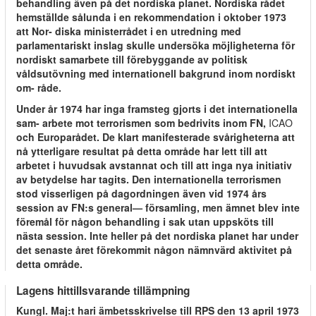
behandling även på det nordiska planet. Nordiska rådet
hemställde sålunda i en rekommendation i oktober 1973
att Nor- diska ministerrådet i en utredning med
parlamentariskt inslag skulle undersöka möjligheterna för
nordiskt samarbete till förebyggande av politisk
våldsutövning med internationell bakgrund inom nordiskt
om- råde.
Under år 1974 har inga framsteg gjorts i det internationella
sam- arbete mot terrorismen som bedrivits inom FN,
ICAO
och Europarådet. De klart manifesterade svårigheterna att
nå ytterligare resultat på detta område har lett till att
arbetet i huvudsak avstannat och till att inga nya initiativ
av betydelse har tagits. Den internationella terrorismen
stod visserligen på dagordningen även vid 1974 års
session av FN:s general— församling, men ämnet blev inte
föremål för någon behandling i sak utan uppsköts till
nästa session. Inte heller på det nordiska planet har under
det senaste året förekommit någon nämnvärd aktivitet på
detta område.
Lagens hittillsvarande tillämpning
Kungl. Maj:t hari ämbetsskrivelse till RPS den 13 april 1973