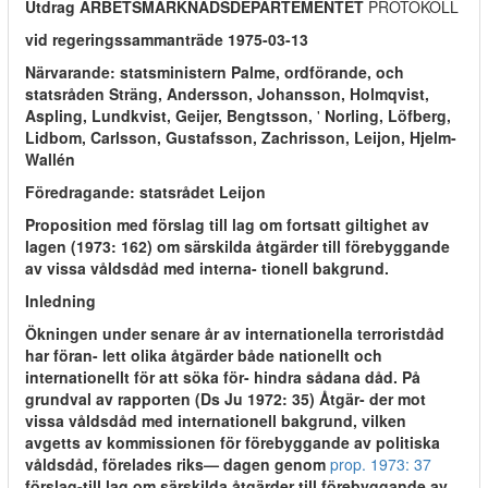
Utdrag ARBETSMARKNADSDEPARTEMENTET
PROTOKOLL
vid regeringssammanträde 1975-03-13
Närvarande: statsministern Palme, ordförande, och
statsråden Sträng, Andersson, Johansson, Holmqvist,
Aspling, Lundkvist, Geijer, Bengtsson,
'
Norling, Löfberg,
Lidbom, Carlsson, Gustafsson, Zachrisson, Leijon, Hjelm-
Wallén
Föredragande: statsrådet Leijon
Proposition med förslag till lag om fortsatt giltighet av
lagen (1973: 162) om särskilda åtgärder till förebyggande
av vissa våldsdåd med interna- tionell bakgrund.
Inledning
Ökningen under senare år av internationella terroristdåd
har föran- lett olika åtgärder både nationellt och
internationellt för att söka för- hindra sådana dåd. På
grundval av rapporten (Ds Ju 1972: 35) Åtgär- der mot
vissa våldsdåd med internationell bakgrund, vilken
avgetts av kommissionen för förebyggande av politiska
våldsdåd, förelades riks— dagen genom
prop. 1973: 37
förslag-till lag om särskilda åtgärder till förebyggande av