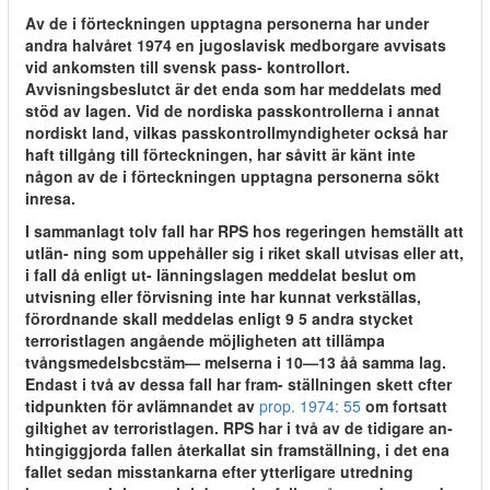
Av de i förteckningen upptagna personerna har under
andra halvåret 1974 en jugoslavisk medborgare avvisats
vid ankomsten till svensk pass- kontrollort.
Avvisningsbeslutct är det enda som har meddelats med
stöd av lagen. Vid de nordiska passkontrollerna i annat
nordiskt land, vilkas passkontrollmyndigheter också har
haft tillgång till förteckningen, har såvitt är känt inte
någon av de i förteckningen upptagna personerna sökt
inresa.
I sammanlagt tolv fall har RPS hos regeringen hemställt att
utlän- ning som uppehåller sig i riket skall utvisas eller att,
i fall då enligt ut- länningslagen meddelat beslut om
utvisning eller förvisning inte har kunnat verkställas,
förordnande skall meddelas enligt 9 5 andra stycket
terroristlagen angående möjligheten att tillämpa
tvångsmedelsbcstäm— melserna i 10—13 åå samma lag.
Endast i två av dessa fall har fram- ställningen skett cfter
tidpunkten för avlämnandet av
prop. 1974: 55
om fortsatt
giltighet av terroristlagen. RPS har i två av de tidigare an-
htingiggjorda fallen återkallat sin framställning, i det ena
fallet sedan misstankarna efter ytterligare utredning