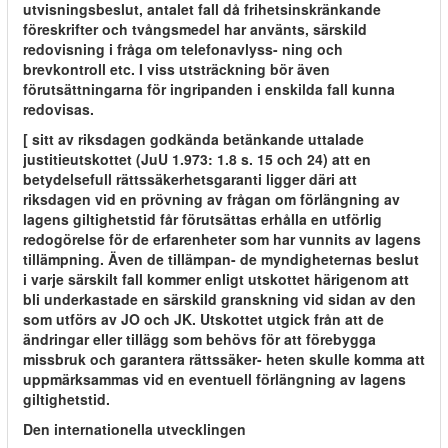
utvisningsbeslut, antalet fall då frihetsinskränkande
föreskrifter och tvångsmedel har använts, särskild
redovisning i fråga om telefonavlyss- ning och
brevkontroll etc. I viss utsträckning bör även
förutsättningarna för ingripanden i enskilda fall kunna
redovisas.
[ sitt av riksdagen godkända betänkande uttalade
justitieutskottet (JuU 1.973: 1.8 s. 15 och 24) att en
betydelsefull rättssäkerhetsgaranti ligger däri att
riksdagen vid en prövning av frågan om förlängning av
lagens giltighetstid får förutsättas erhålla en utförlig
redogörelse för de erfarenheter som har vunnits av lagens
tillämpning. Även de tillämpan- de myndigheternas beslut
i varje särskilt fall kommer enligt utskottet härigenom att
bli underkastade en särskild granskning vid sidan av den
som utförs av JO och JK. Utskottet utgick från att de
ändringar eller tillägg som behövs för att förebygga
missbruk och garantera rättssäker- heten skulle komma att
uppmärksammas vid en eventuell förlängning av lagens
giltighetstid.
Den internationella utvecklingen