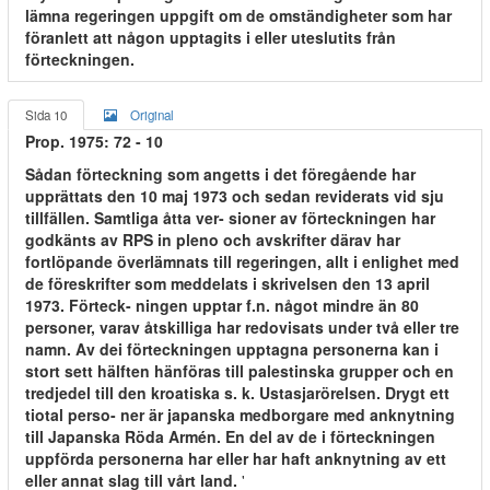
lämna regeringen uppgift om de omständigheter som har
föranlett att någon upptagits i eller uteslutits från
förteckningen.
Sida 10
Original
Prop. 1975: 72 - 10
Sådan förteckning som angetts i det föregående har
upprättats den 10 maj 1973 och sedan reviderats vid sju
tillfällen. Samtliga åtta ver- sioner av förteckningen har
godkänts av RPS in pleno och avskrifter därav har
fortlöpande överlämnats till regeringen, allt i enlighet med
de föreskrifter som meddelats i skrivelsen den 13 april
1973. Förteck- ningen upptar f.n. något mindre än 80
personer, varav åtskilliga har redovisats under två eller tre
namn. Av dei förteckningen upptagna personerna kan i
stort sett hälften hänföras till palestinska grupper och en
tredjedel till den kroatiska s. k. Ustasjarörelsen. Drygt ett
tiotal perso- ner är japanska medborgare med anknytning
till Japanska Röda Armén. En del av de i förteckningen
uppförda personerna har eller har haft anknytning av ett
eller annat slag till vårt land.
'