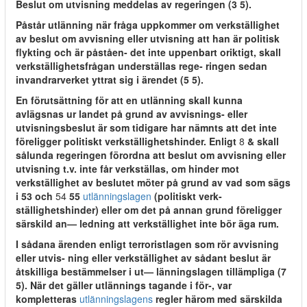
Beslut om utvisning meddelas av regeringen (3 5).
Påstår utlänning när fråga uppkommer om verkställighet
av beslut om avvisning eller utvisning att han är politisk
flykting och är påståen- det inte uppenbart oriktigt, skall
verkställighetsfrågan underställas rege- ringen sedan
invandrarverket yttrat sig i ärendet (5 5).
En förutsättning för att en utlänning skall kunna
avlägsnas ur landet på grund av avvisnings- eller
utvisningsbeslut är som tidigare har nämnts att det inte
föreligger politiskt verkställighetshinder. Enligt
8
& skall
sålunda regeringen förordna att beslut om avvisning eller
utvisning t.v. inte får verkställas, om hinder mot
verkställighet av beslutet möter på grund av vad som sägs
i 53 och
54
55
utlänningslagen
(politiskt verk-
ställighetshinder) eller om det på annan grund föreligger
särskild an— ledning att verkställighet inte bör äga rum.
I sådana ärenden enligt terroristlagen som rör avvisning
eller utvis- ning eller verkställighet av sådant beslut är
åtskilliga bestämmelser i ut— länningslagen tillämpliga (7
5). När det gäller utlännings tagande i för-, var
kompletteras
utlänningslagens
regler härom med särskilda