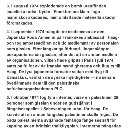
3.
I
augusti 1974 exploderade en bomb utanför den
israeliska turist- byrån i Frankfurt am Main. Inga
människor skadades, men omfattande materiella skador
förorsakades.
4.
I
september 1974 trängde tre medlemmar av den
Japanska Röda Armén in på Frankrikes ambassad i Haag-
och tog ambassadören och tio medlemmar av personalen
som gisslan. Efter långvariga förhand- lingar släppte
ockupanterna sin gisslan, efter det att en annan medlem
av organisationen, vilken hade gripits i Paris i juli 1974,
satts på fri fot av de franska myndigheterna och flugits till
Haag. De fyra japanerna fortsatte sedan med flyg till
Damaskus, varifrån de syriska myndigheter— na senare
överlämnade dem till den palestinska
bcfrielseorganisationen PLO.
5.
I
oktober 1974 tog fyra interner, varav en palestinier, 26
personer som gisslan under en gudstjänst i
fängelsekapellet 1 Scheveningen utan- för Haag. De
krävde att en annan fängslad palestinier skulle friges. De
båda palestinierna avtjänade femåriga fängelsestraff för
kapning av ett brittiskt trafikflygplan. Internerna tvingades