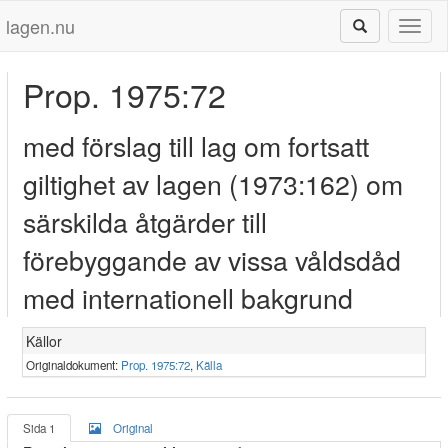
lagen.nu
Toggl
naviga
Prop. 1975:72
med förslag till lag om fortsatt
giltighet av lagen (1973:162) om
särskilda åtgärder till
förebyggande av vissa våldsdåd
med internationell bakgrund
Källor
Originaldokument:
Prop. 1975:72
,
Källa
Sida 1
Original