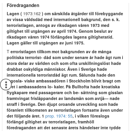
Föredraganden
Lagen (
1973:162
) om särskilda åtgärder till förebyggande
av vissa våldsdåd med internationell bakgrund, den s. k.
terroristlagen, antogs av riksdagen våren 1973 med
giltighet till utgången av april 1974. Genom beslut av
riksdagen våren 1974 förlängdes lagens giltighetstid.
Lagen gäller till utgången av juni 1975.
T
erroristlagen tillkom mot bakgrunden av de många
politiska terrorist- dåd som under senare år hade ägt rum i
stora delar av världen och som ofta urskillningslöst hade
drabbat oskyldiga människor. Även i Sverige hade
internationella terroristdåd ägt rum. Sålunda hade den
jugosla- viske ambassadören i Stockholm blivit bragt om
livet i ambassadens lo- kaler. På Bulltofta hade kroatiska
flygkapare med passagerare och be- sättning som gisslan
framtvingat frisläppandet av landsmän som avtjä— nade
straff i Sverige. Den djupt oroande utveckling som hade
föranlett tillkomsten av terroristlagen fortsatte även under
det följande året. 1
prop. 1974: 55
, i vilken föreslogs
förlängd giltighet av terroristlagen, framhöll
föredraganden att det senaste årets händelser inte tydde