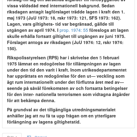
vissa våldsdåd med internationell bakgrund. Sedan
riksdagen antagit lagförslaget trädde lagen i kraft den 1.
maj 1973 (JuU 1973: 18, rskr 1973: 121, SFS 1973: 162).
Lagen, vars giltighets- tid var begränsad, gällde till
utgången av april 1974. I
prop. 1974: 55
föreslogs att lagen
skulle erhålla fortsatt giltighet till utgången av juni 1975.
Förslaget antogs av riksdagen (JuU 1974: 12, rskr 1974:
150).
Rikspolisstyrelsen (RPS) har i skrivelse den
5
februari
1975 lämnat en redogörelse för tillämpningen av lagen
under den tid den varit i kraft. Inom utrikesdepartementet
har upprättats en redogörelse för den ut— veckling som
ägt rum internationellt under det förflutna året med av—
seende på såväl förekomsten av och fortsatta betingelser
för den inter- nationella terrorismen som vidtagna åtgärder
för att bekämpa denna.
På grundval av det tillgängliga utredningsmaterialet
anhåller jag att nu få ta upp frågan om en ytterligare
förlängning av lagens giltighetstid.