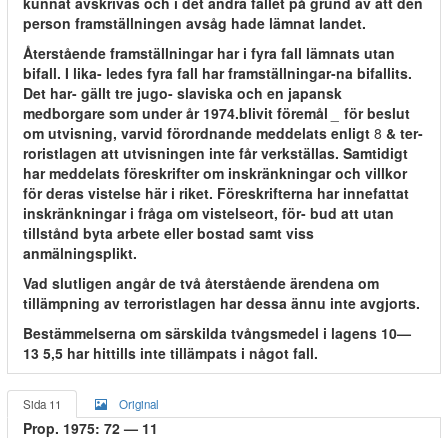
kunnat avskrivas och i det andra fallet på grund av att den
person framställningen avsåg hade lämnat landet.
Återstående framställningar har i fyra fall lämnats utan
bifall. I lika- ledes fyra fall har framställningar-na bifallits.
Det har- gällt tre jugo- slaviska och en japansk
medborgare som under år 1974.blivit föremål
_
för beslut
om utvisning, varvid förordnande meddelats enligt
8
& ter-
roristlagen att utvisningen inte får verkställas. Samtidigt
har meddelats föreskrifter om inskränkningar och villkor
för deras vistelse här i riket. Föreskrifterna har innefattat
inskränkningar i fråga om vistelseort, för- bud att utan
tillstånd byta arbete eller bostad samt viss
anmälningsplikt.
Vad slutligen angår de två återstående ärendena om
tillämpning av terroristlagen har dessa ännu inte avgjorts.
Bestämmelserna om särskilda tvångsmedel i lagens 10—
13 5,5 har hittills inte tillämpats i något fall.
Sida 11
Original
Prop. 1975: 72 — 11