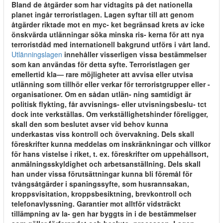
Bland de åtgärder som har vidtagits på det nationella
planet ingår terroristlagen. Lagen syftar till att genom
åtgärder riktade mot en myc- ket begränsad krets av icke
önskvärda utlänningar söka minska ris- kerna för att nya
terroristdåd med internationell bakgrund utförs i vårt land.
Utlänningslagen
innehåller visserligen vissa bestämmelser
som kan användas för detta syfte. Terroristlagen ger
emellertid kla— rare möjligheter att avvisa eller utvisa
utlänning som tillhör eller verkar för terroristgrupper eller -
organisationer. Om en sådan utlän- ning samtidigt är
politisk flykting, får avvisnings- eller utvisningsbeslu- tct
dock inte verkställas. Om verkställighetshinder föreligger,
skall den som beslutet avser vid behov kunna
underkastas viss kontroll och övervakning. Dels skall
föreskrifter kunna meddelas om inskränkningar och villkor
för hans vistelse i riket, t. ex. föreskrifter om uppehållsort,
anmälningsskyldighet och arbetsanställning. Dels skall
han under vissa förutsättningar kunna bli föremål för
tvångsåtgärder i spaningssyfte, som husrannsakan,
kroppsvisitation, kroppsbesiktning, brevkontroll och
telefonavlyssning. Garantier mot alltför vidsträckt
tillämpning av la- gen har byggts in i de bestämmelser