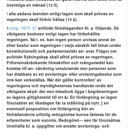
överstiga en månad (12 5).
I
alla sådana ärenden enligt lagen som skall prövas av
regeringen skall förhör hållas (14 å).
.
1
prop. 1973: 37
anförde föredraganden bl. a. följande. De
viktigaste besluten enligt lagen har förbehållits
regeringen. Så t. ex. kan ingen person utvisas annat än
efter beslut som regeringen i varje särskilt fall fattat under
konstitutionellt och parlamentariskt an- svar. Frågor om
politiskt flyktingskap skall alltid prövas av regeringen.
Frihetsinskränkande föreskrifter och tvångsmedel kan
komma till an- vändning uteslutande mot personer som
har drabbats av ett avvisnings- eller utvisningsbeslut som
inte kan verkställas. När det gäller kontrollen' av
regeringens och myndigheternas handlande torde det
viktigaste skyd- det mot missbruk ligga i begränsningen
av lagens giltighetstid till ett år. En förlängning av lagen
förutsätter att riksdagen får ta ställning på nytt. [ en
eventuell proposition om förlängning bör en
förhållandevis utförlig redogörelse kunna lämnas för de
erfarenheter som vunnits. Redogörel— sen får förutsättas
innehålla bl. a. uppgifter om antalet avvisnings- och