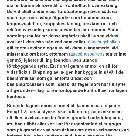
stället kunna bli föremål för kontroll och övervakning.
Därvid skall under vissa förutsättningar även sådana
spanings- och tvångsåtgärder som husrannsakan,
kroppsvisitation, kroppsbesiktning, brevkontroll och
telefonavlyssning kunna användas mot honom. Förut-
sättningarna för att dessa åtgärder skall kunna vidtas
avviker i viss mån från vad som enligt
rättegångsbalken
gäller om användningen av så- dana tvångsmedel vid
misstanke om brott, eftersom
rättegångsbalkens
regler inte
ger möjligheter till ingripanden uteslutande i
förebyggande syfte. Ett flertal garantier mot en alltför
vidsträckt tillämpning av la- gen har byggts in såväl i de
bestämmelser som gäller förfarandet och
beslutsprocessen som i särskilda regler som har till syfte
att ge under— lag för en fortlöpande kontroll av hur lagen
hanteras
Rörande lagens närmare innehåll kan nämnas följande.
Enligt 1 & första stycket skall utlänning, som ankommer
till riket, avvisas om det finnes grundad anledning anta,
att. han tillhör eller ver- kar för organisation eller grupp
som på grund av vad som är känt om dess verksamhet kan
befaras här i riket använda våld, hot eller tvång för