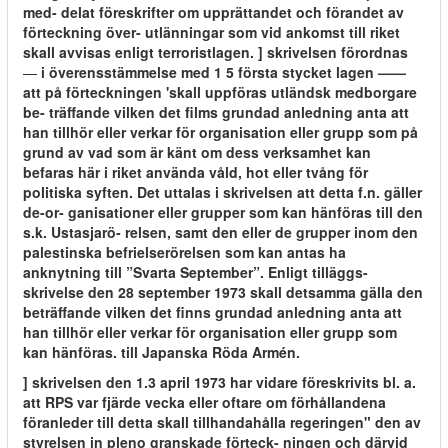
med- delat föreskrifter om upprättandet och förandet av
förteckning över- utlänningar som vid ankomst till riket
skall avvisas enligt terroristlagen. ] skrivelsen förordnas
—
i överensstämmelse med 1 5 första stycket lagen ——
att på förteckningen 'skall uppföras utländsk medborgare
be- träffande vilken det films grundad anledning anta att
han tillhör eller verkar för organisation eller grupp som på
grund av vad som är känt om dess verksamhet kan
befaras här i riket använda våld, hot eller tvång för
politiska syften. Det uttalas i skrivelsen att detta f.n. gäller
de-or- ganisationer eller grupper som kan hänföras till den
s.k. Ustasjarö- relsen, samt den eller de grupper inom den
palestinska befrielserörelsen som kan antas ha
anknytning till ”Svarta September”. Enligt tilläggs-
skrivelse den 28 september 1973 skall detsamma gälla den
beträffande vilken det finns grundad anledning anta att
han tillhör eller verkar för organisation eller grupp som
kan hänföras. till Japanska Röda Armén.
] skrivelsen den 1.3 april 1973 har vidare föreskrivits bl. a.
att RPS var fjärde vecka eller oftare om förhållandena
föranleder till detta skall tillhandahålla regeringen" den av
styrelsen in pleno granskade förteck- ningen och därvid