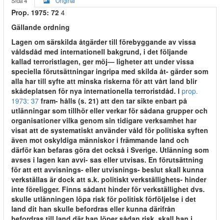
Sida 4
Original
Prop. 1975: 72
4
Gällande ordning
Lagen om särskilda åtgärder till förebyggande av vissa
våldsdåd med internationell bakgrund, i det följande
kallad terroristlagen, ger möj— ligheter att under vissa
speciella förutsättningar ingripa med skilda åt- gärder som
alla har till syfte att minska riskerna för att vårt land blir
skådeplatsen för nya internationella terroristdåd. l
prop.
1973: 37
fram- hålls (s. 21) att den tar sikte enbart på
utlänningar som tillhör eller verkar för sådana grupper och
organisationer vilka genom sin tidigare verksamhet har
visat att de systematiskt använder våld för politiska syften
även mot oskyldiga människor i främmande land och
därför kan befaras göra det också i Sverige. Utlänning som
avses i lagen kan avvi- sas eller utvisas. En förutsättning
för att ett avvisnings- eller utvisnings- beslut skall kunna
verkställas är dock att s.k. politiskt verkställighets- hinder
inte föreligger. Finns sådant hinder för verkställighet dvs.
skulle utlänningen löpa risk för politisk förföljelse i det
land dit han skulle befordras eller kunna därifrån
befordras till land där han löper sådan risk, skall han i