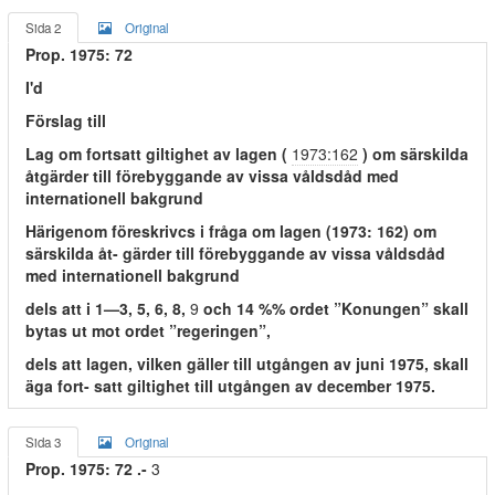
Sida 2
Original
Prop. 1975: 72
I'd
Förslag till
Lag om fortsatt giltighet av lagen (
1973:162
) om särskilda
åtgärder till förebyggande av vissa våldsdåd med
internationell bakgrund
Härigenom föreskrivcs i fråga om lagen (1973: 162) om
särskilda åt- gärder till förebyggande av vissa våldsdåd
med internationell bakgrund
dels att i 1—3, 5, 6, 8,
9
och 14 %% ordet ”Konungen” skall
bytas ut mot ordet ”regeringen”,
dels att lagen, vilken gäller till utgången av juni 1975, skall
äga fort- satt giltighet till utgången av december 1975.
Sida 3
Original
Prop. 1975: 72 .-
3