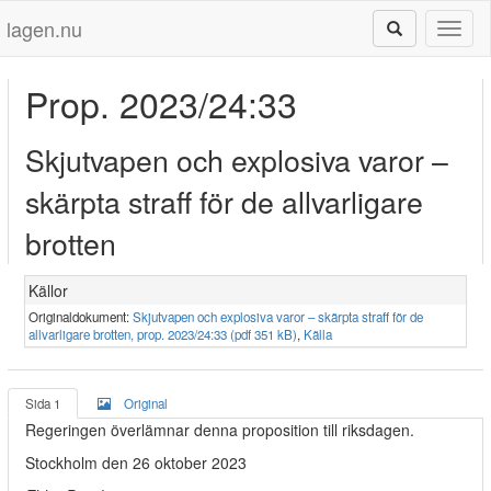
lagen.nu
Toggl
naviga
Prop. 2023/24:33
Skjutvapen och explosiva varor –
skärpta straff för de allvarligare
brotten
Källor
Originaldokument:
Skjutvapen och explosiva varor – skärpta straff för de
allvarligare brotten, prop. 2023/24:33 (pdf 351 kB)
,
Källa
Sida 1
Original
Regeringen överlämnar denna proposition till riksdagen.
Stockholm den 26 oktober 2023