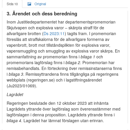
Sida 10
Original
3. Ärendet och dess beredning
Inom Justitiedepartementet har departementspromemorian
Skjutvapen och explosiva varor – skärpta straff för de
allvarligare brotten (
Ds 2023:11
) tagits fram. I promemorian
föreslås att straffskalorna för de allvarligare formerna av
vapenbrott, brott mot tillståndsplikten för explosiva varor,
vapensmuggling och smuggling av explosiva varor skärps. En
sammanfattning av promemorian finns i
bilaga 1
och
promemorians lagförslag finns i
bilaga 2
. Promemorian har
remissbehandlats. En förteckning över remissinstanserna finns
i
bilaga 3
. Remissyttrandena finns tillgängliga på regeringens
webbplats (regeringen.se) och i lagstiftningsärendet
(Ju2023/01069).
Lagrådet
Regeringen beslutade den 12 oktober 2023 att inhämta
Lagrådets yttrande över lagförslag som överensstämmer med
lagförslagen i denna proposition. Lagrådets yttrande finns i
bilaga 4
. Lagrådet har lämnat förslagen utan erinran.