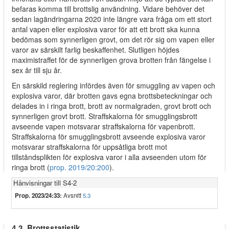
befaras komma till brottslig användning. Vidare behöver det
sedan lagändringarna 2020 inte längre vara fråga om ett stort
antal vapen eller explosiva varor för att ett brott ska kunna
bedömas som synnerligen grovt, om det rör sig om vapen eller
varor av särskilt farlig beskaffenhet. Slutligen höjdes
maximistraffet för de synnerligen grova brotten från fängelse i
sex år till sju år.
En särskild reglering infördes även för smuggling av vapen och
explosiva varor, där brotten gavs egna brottsbeteckningar och
delades in i ringa brott, brott av normalgraden, grovt brott och
synnerligen grovt brott. Straffskalorna för smugglingsbrott
avseende vapen motsvarar straffskalorna för vapenbrott.
Straffskalorna för smugglingsbrott avseende explosiva varor
motsvarar straffskalorna för uppsåtliga brott mot
tillståndsplikten för explosiva varor i alla avseenden utom för
ringa brott (
prop. 2019/20:200
).
Hänvisningar till S4-2
Prop. 2023/24:33:
Avsnitt
5.3
4.3. Brottsstatistik