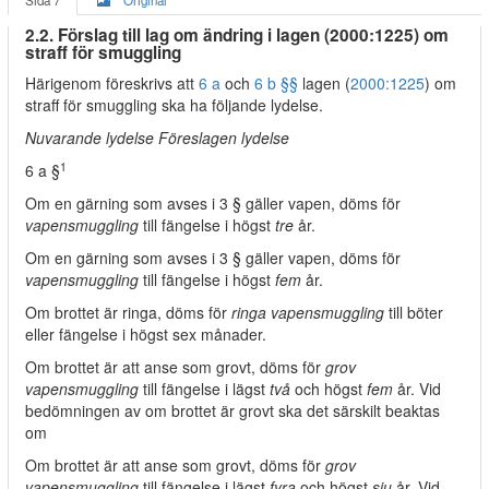
Sida 7
Original
2.2. Förslag till lag om ändring i lagen (2000:1225) om
straff för smuggling
Härigenom föreskrivs att
6 a
och
6 b §§
lagen (
2000:1225
) om
straff för smuggling ska ha följande lydelse.
Nuvarande lydelse Föreslagen lydelse
1
6 a §
Om en gärning som avses i 3 § gäller vapen, döms för
vapensmuggling
till fängelse i högst
tre
år.
Om en gärning som avses i 3 § gäller vapen, döms för
vapensmuggling
till fängelse i högst
fem
år.
Om brottet är ringa, döms för
ringa vapensmuggling
till böter
eller fängelse i högst sex månader.
Om brottet är att anse som grovt, döms för
grov
vapensmuggling
till fängelse i lägst
två
och högst
fem
år. Vid
bedömningen av om brottet är grovt ska det särskilt beaktas
om
Om brottet är att anse som grovt, döms för
grov
vapensmuggling
till fängelse i lägst
fyra
och högst
sju
år. Vid