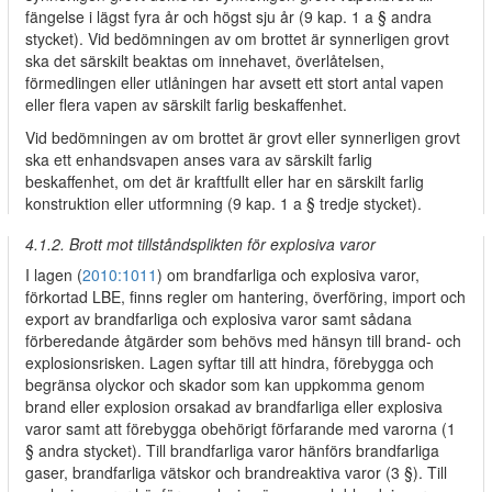
fängelse i lägst fyra år och högst sju år (9 kap. 1 a § andra
stycket). Vid bedömningen av om brottet är synnerligen grovt
ska det särskilt beaktas om innehavet, överlåtelsen,
förmedlingen eller utlåningen har avsett ett stort antal vapen
eller flera vapen av särskilt farlig beskaffenhet.
Vid bedömningen av om brottet är grovt eller synnerligen grovt
ska ett enhandsvapen anses vara av särskilt farlig
beskaffenhet, om det är kraftfullt eller har en särskilt farlig
konstruktion eller utformning (9 kap. 1 a § tredje stycket).
4.1.2. Brott mot tillståndsplikten för explosiva varor
I lagen (
2010:1011
) om brandfarliga och explosiva varor,
förkortad LBE, finns regler om hantering, överföring, import och
export av brandfarliga och explosiva varor samt sådana
förberedande åtgärder som behövs med hänsyn till brand- och
explosionsrisken. Lagen syftar till att hindra, förebygga och
begränsa olyckor och skador som kan uppkomma genom
brand eller explosion orsakad av brandfarliga eller explosiva
varor samt att förebygga obehörigt förfarande med varorna (1
§ andra stycket). Till brandfarliga varor hänförs brandfarliga
gaser, brandfarliga vätskor och brandreaktiva varor (3 §). Till