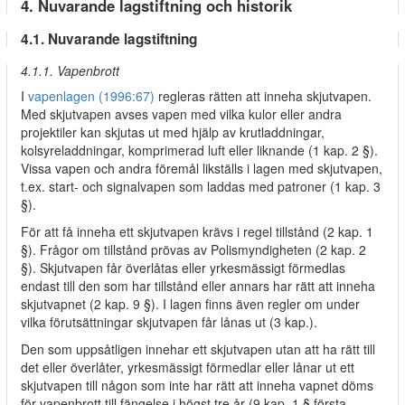
4. Nuvarande lagstiftning och historik
4.1. Nuvarande lagstiftning
4.1.1. Vapenbrott
I
vapenlagen (1996:67)
regleras rätten att inneha skjutvapen.
Med skjutvapen avses vapen med vilka kulor eller andra
projektiler kan skjutas ut med hjälp av krutladdningar,
kolsyreladdningar, komprimerad luft eller liknande (1 kap. 2 §).
Vissa vapen och andra föremål likställs i lagen med skjutvapen,
t.ex. start- och signalvapen som laddas med patroner (1 kap. 3
§).
För att få inneha ett skjutvapen krävs i regel tillstånd (2 kap. 1
§). Frågor om tillstånd prövas av Polismyndigheten (2 kap. 2
§). Skjutvapen får överlåtas eller yrkesmässigt förmedlas
endast till den som har tillstånd eller annars har rätt att inneha
skjutvapnet (2 kap. 9 §). I lagen finns även regler om under
vilka förutsättningar skjutvapen får lånas ut (3 kap.).
Den som uppsåtligen innehar ett skjutvapen utan att ha rätt till
det eller överlåter, yrkesmässigt förmedlar eller lånar ut ett
skjutvapen till någon som inte har rätt att inneha vapnet döms
för vapenbrott till fängelse i högst tre år (9 kap. 1 § första