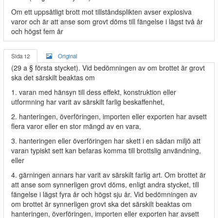
Om ett uppsåtligt brott mot tillståndsplikten avser explosiva
varor och är att anse som grovt döms till fängelse i lägst två år
och högst fem år
Sida 12
Original
(29 a § första stycket). Vid bedömningen av om brottet är grovt
ska det särskilt beaktas om
1. varan med hänsyn till dess effekt, konstruktion eller
utformning har varit av särskilt farlig beskaffenhet,
2. hanteringen, överföringen, importen eller exporten har avsett
flera varor eller en stor mängd av en vara,
3. hanteringen eller överföringen har skett i en sådan miljö att
varan typiskt sett kan befaras komma till brottslig användning,
eller
4. gärningen annars har varit av särskilt farlig art. Om brottet är
att anse som synnerligen grovt döms, enligt andra stycket, till
fängelse i lägst fyra år och högst sju år. Vid bedömningen av
om brottet är synnerligen grovt ska det särskilt beaktas om
hanteringen, överföringen, importen eller exporten har avsett