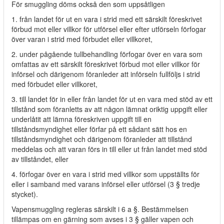
För smuggling döms också den som uppsåtligen
1. från landet för ut en vara i strid med ett särskilt föreskrivet
förbud mot eller villkor för utförsel eller efter utförseln förfogar
över varan i strid med förbudet eller villkoret,
2. under pågående tullbehandling förfogar över en vara som
omfattas av ett särskilt föreskrivet förbud mot eller villkor för
införsel och därigenom föranleder att införseln fullföljs i strid
med förbudet eller villkoret,
3. till landet för in eller från landet för ut en vara med stöd av ett
tillstånd som föranletts av att någon lämnat oriktig uppgift eller
underlåtit att lämna föreskriven uppgift till en
tillståndsmyndighet eller förfar på ett sådant sätt hos en
tillståndsmyndighet och därigenom föranleder att tillstånd
meddelas och att varan förs in till eller ut från landet med stöd
av tillståndet, eller
4. förfogar över en vara i strid med villkor som uppställts för
eller i samband med varans införsel eller utförsel (3 § tredje
stycket).
Vapensmuggling regleras särskilt i 6 a §. Bestämmelsen
tillämpas om en gärning som avses i 3 § gäller vapen och