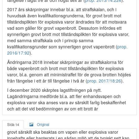
fängelse i lägst tre år och högst sex år (
prop. 2013/14:226
).
2017 års skärpningar innebar bl.a. att straffskalan, och i
huvudsak även kvalifikationsgrunderna, för grovt brott mot
tillståndsplikten för explosiva varor ändrades för att motsvara
vad som gäller för grovt vapenbrott. Dessutom infördes ett
synnerligen grovt brott mot tillståndsplikten för explosiva varor,
med samma straffskala och i princip samma
kvalifikationsgrunder som synnerligen grovt vapenbrott (
prop.
2016/17:92
).
Ändringarna 2018 innebar skärpningar av straffskalorna för
både vapenbrott och brott mot tillståndsplikten för explosiva
varor, bl.a. genom att minimistraffet för de grova brotten höjdes
från fängelse i ett år till fängelse i två år (
prop. 2017/18:26
).
I december 2020 skärptes lagstiftningen på nytt.
Lagändringarna medförde bl.a. att fler enhandsvapen och
explosiva varor ska anses vara av särskilt farlig beskaffenhet
och att det vid bedömningen av om ett brott är
Sida 14
Original
grovt särskilt ska beaktas om vapen eller explosiva varor
innehafts eller hanterats i en sådan miljö att de typiskt sett kan