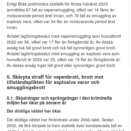
Enligt Brås preliminära statistik för första halvåret 2023
anmäldes 67 fall av vapensmuggling, vilket var 16 färre än
motsvarande period året innan, och 79 fall av smuggling av
explosiv vara, vilket var 34 fler än motsvarande period året
innan.
Antalet lagföringsbeslut med vapensmuggling som huvudbrott
2022 var 58, vilket var 17 fler än föregående år. Av dessa
avsåg två fall grovt brott och två fall synnerligen grovt brott.
Antalet lagföringsbeslut med smuggling av explosiv vara som
huvudbrott år 2022 var 25, vilket var 19 fler än föregående år.
Av dessa avsåg inget fall grovt eller synnerligen grovt brott.
5. Skärpta straff för vapenbrott, brott mot
tillståndsplikten för explosiva varor och
smugglingsbrott
5.1. Skjutningar och sprängningar i den kriminella
miljön har ökat på senare år
Det dödliga våldet har ökat
Det dödliga våldet har förändrats under 2000-talet. Sedan
2002, då Brå började ta fram statistik över konstaterade fall av