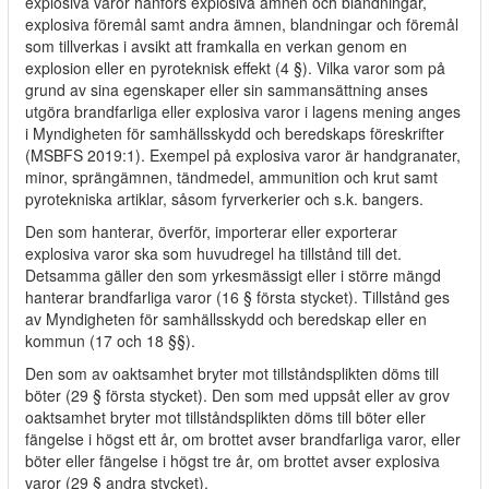
explosiva varor hänförs explosiva ämnen och blandningar,
explosiva föremål samt andra ämnen, blandningar och föremål
som tillverkas i avsikt att framkalla en verkan genom en
explosion eller en pyroteknisk effekt (4 §). Vilka varor som på
grund av sina egenskaper eller sin sammansättning anses
utgöra brandfarliga eller explosiva varor i lagens mening anges
i Myndigheten för samhällsskydd och beredskaps föreskrifter
(MSBFS 2019:1). Exempel på explosiva varor är handgranater,
minor, sprängämnen, tändmedel, ammunition och krut samt
pyrotekniska artiklar, såsom fyrverkerier och s.k. bangers.
Den som hanterar, överför, importerar eller exporterar
explosiva varor ska som huvudregel ha tillstånd till det.
Detsamma gäller den som yrkesmässigt eller i större mängd
hanterar brandfarliga varor (16 § första stycket). Tillstånd ges
av Myndigheten för samhällsskydd och beredskap eller en
kommun (17 och 18 §§).
Den som av oaktsamhet bryter mot tillståndsplikten döms till
böter (29 § första stycket). Den som med uppsåt eller av grov
oaktsamhet bryter mot tillståndsplikten döms till böter eller
fängelse i högst ett år, om brottet avser brandfarliga varor, eller
böter eller fängelse i högst tre år, om brottet avser explosiva
varor (29 § andra stycket).