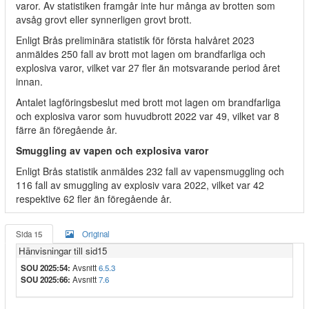
varor. Av statistiken framgår inte hur många av brotten som
avsåg grovt eller synnerligen grovt brott.
Enligt Brås preliminära statistik för första halvåret 2023
anmäldes 250 fall av brott mot lagen om brandfarliga och
explosiva varor, vilket var 27 fler än motsvarande period året
innan.
Antalet lagföringsbeslut med brott mot lagen om brandfarliga
och explosiva varor som huvudbrott 2022 var 49, vilket var 8
färre än föregående år.
Smuggling av vapen och explosiva varor
Enligt Brås statistik anmäldes 232 fall av vapensmuggling och
116 fall av smuggling av explosiv vara 2022, vilket var 42
respektive 62 fler än föregående år.
Sida 15
Original
Hänvisningar till sid15
SOU 2025:54:
Avsnitt
6.5.3
SOU 2025:66:
Avsnitt
7.6