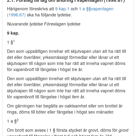
2.1. Förslag till lag om ändring i vapenlagen (1996:67)
Härigenom föreskrivs att
9 kap.
1
och
1 a §§
vapenlagen
(1996:67)
ska ha följande lydelse.
Nuvarande lydelse Föreslagen lydelse
9 kap.
1
1 §
Den som uppsåtligen innehar ett skjutvapen utan att ha rätt till
det eller överlåter, yrkesmässigt förmedlar eller lånar ut ett
skjutvapen till någon som inte har rätt att inneha vapnet döms
för
vapenbrott
till fängelse i högst
tre
år.
Den som uppsåtligen innehar ett skjutvapen utan att ha rätt till
det eller överlåter, yrkesmässigt förmedlar eller lånar ut ett
skjutvapen till någon som inte har rätt att inneha vapnet döms
för
vapenbrott
till fängelse i högst
fem
år.
Om gärningen har begåtts av oaktsamhet eller om brottet är
ringa, döms till böter eller fängelse i högst sex månader.
2
1 a §
Om brott som avses i 1 § första stycket är grovt, döms för
grovt