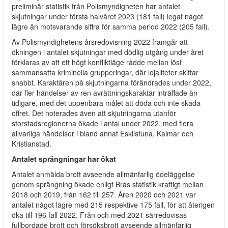
preliminär statistik från Polismyndigheten har antalet
skjutningar under första halvåret 2023 (181 fall) legat något
lägre än motsvarande siffra för samma period 2022 (205 fall).
Av Polismyndighetens årsredovisning 2022 framgår att
ökningen i antalet skjutningar med dödlig utgång under året
förklaras av att ett högt konfliktläge rådde mellan löst
sammansatta kriminella grupperingar, där lojaliteter skiftar
snabbt. Karaktären på skjutningarna förändrades under 2022,
där fler händelser av ren avrättningskaraktär inträffade än
tidigare, med det uppenbara målet att döda och inte skada
offret. Det noterades även att skjutningarna utanför
storstadsregionerna ökade i antal under 2022, med flera
allvarliga händelser i bland annat Eskilstuna, Kalmar och
Kristianstad.
Antalet sprängningar har ökat
Antalet anmälda brott avseende allmänfarlig ödeläggelse
genom sprängning ökade enligt Brås statistik kraftigt mellan
2018 och 2019, från 162 till 257. Åren 2020 och 2021 var
antalet något lägre med 215 respektive 175 fall, för att återigen
öka till 196 fall 2022. Från och med 2021 särredovisas
fullbordade brott och försöksbrott avseende allmänfarlig