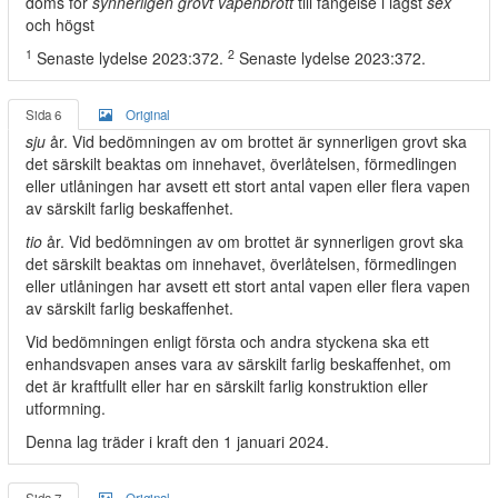
döms för
synnerligen grovt vapenbrott
till fängelse i lägst
sex
och högst
1
2
Senaste lydelse 2023:372.
Senaste lydelse 2023:372.
Sida 6
Original
sju
år. Vid bedömningen av om brottet är synnerligen grovt ska
det särskilt beaktas om innehavet, överlåtelsen, förmedlingen
eller utlåningen har avsett ett stort antal vapen eller flera vapen
av särskilt farlig beskaffenhet.
tio
år. Vid bedömningen av om brottet är synnerligen grovt ska
det särskilt beaktas om innehavet, överlåtelsen, förmedlingen
eller utlåningen har avsett ett stort antal vapen eller flera vapen
av särskilt farlig beskaffenhet.
Vid bedömningen enligt första och andra styckena ska ett
enhandsvapen anses vara av särskilt farlig beskaffenhet, om
det är kraftfullt eller har en särskilt farlig konstruktion eller
utformning.
Denna lag träder i kraft den 1 januari 2024.