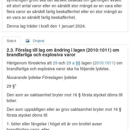
ett stort antal varor eller en särskilt stor mängd av en vara eller
flera varor av särskilt farlig beskaffenhet eller en stor mängd av
en vara av särskilt farlig beskaffenhet.
Denna lag träder i kraft den 1 januari 2024.
Sida 9
Original
2.3. Förslag till lag om ändring i lagen (2010:1011) om
brandfarliga och explosiva varor
Härigenom föreskrivs att
29
och
29 a §§
lagen (
2010:1011
) om
brandfarliga och explosiva varor ska ha följande lydelse.
Nuvarande lydelse Föreslagen lydelse
1
29 §
Den som av oaktsamhet bryter mot 16 § första stycket döms till
böter.
Den som uppsåtligen eller av grov oaktsamhet bryter mot 16 §
första stycket döms till
1. böter eller fängelse i högst ett år om brottet avser
brandfarliga varor, eller