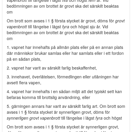
vapenbrott
till fängelse i lägst
två
och högst
fem
år. Vid
bedömningen av om brottet är grovt ska det särskilt beaktas
om
Om brott som avses i 1 § första stycket är grovt, döms för
grovt
vapenbrott
till fängelse i lägst
fyra
och högst
sju
år. Vid
bedömningen av om brottet är grovt ska det särskilt beaktas
om
1. vapnet har innehafts på allmän plats eller på en annan plats
där människor brukar samlas eller har samlats eller i ett fordon
på en sådan plats,
2. vapnet har varit av särskilt farlig beskaffenhet,
3. innehavet, överlåtelsen, förmedlingen eller utlåningen har
avsett flera vapen,
4. vapnet har innehafts i en sådan miljö att det typiskt sett kan
befaras komma till brottslig användning, eller
5. gärningen annars har varit av särskilt farlig art. Om brott som
avses i 1 § första stycket är synnerligen grovt, döms för
synnerligen grovt vapenbrott
till fängelse i lägst
fyra
och högst
Om brott som avses i 1 § första stycket är synnerligen grovt,