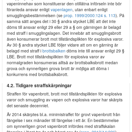
vapeninnehav som konstituerar den otillåtna införseln inte bör
föranleda ansvar enligt
vapenlagen
, utan enbart enligt
smugglingsbestämmelsen (se
prop. 1999/2000:124 s. 113
). På
samma sätt anges det i 30 § andra stycket LBE att det inte
döms till ansvar enligt 29 eller 29 a § om gärningen är belagd
med straff i smugglingslagen. Det innebär att smugglingsbrott
även konsumerar brott mot tillståndsplikten för explosiva varor.
Av 30 § andra stycket LBE följer vidare att om en gärning är
belagd med straff i
brottsbalken
döms inte till ansvar enligt 29 §
LBE. Brott mot tillståndsplikten för explosiva varor av
normalgraden konsumeras alltså av brottsbalksbrott medan
grova och synnerligen grova brott är möjliga att döma i
konkurrens med brottsbalksbrott.
4.2. Tidigare straffskärpningar
Straffen för vapenbrott, brott mot tillståndsplikten för explosiva
varor och smuggling av vapen och explosiva varor har skärpts
det senaste decenniet.
År 2014 skärptes bl.a. minimistraffet för grovt vapenbrott från
fängelse i sex månader till fängelse i ett år. En bestämmelse
om synnerligen grovt vapenbrott infördes med straffskalan