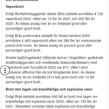
Vapenbrott
Enligt Brottsförebyggande rådets (Brå) statistik anmäldes 8 726
vapenbrott 2022, vilket var 13 fler än 2021 och 262 fler än
2020. Av dessa avsåg mer än en tredjedel grovt eller
synnerligen grovt brott.
Enligt Brås preliminära statistik för första halvåret 2023
anmäldes 4 465 vapenbrott vilket var 384 fler än motsvarande
period året innan. Av dessa avsåg 40 procent grovt eller
synnerligen grovt brott.
Antalet lagföringsbeslut (fällande domar i tingsrätten, godkända
strafförelägganden och meddelade åtalsunderlåtelser) med
vapenbrott som huvudbrott 2022 var 877, vilket i stort
motsvarar siffrorna från de två föregående åren. Av dessa
avsåg mer än en tredjedel (314 fall) grovt brott och 13 fall
synnerligen grovt brott.
Brott mot lagen om brandfarliga och explosiva varor
Enligt Brås statistik anmäldes 446 fall av brott mot lagen om
brandfarliga och explosiva varor 2022, vilket var 135 fler än
2021. Statistiken omfattar både explosiva och brandfarliga