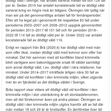
dödligt våld i Sverige, har antalet varierat mellan 68 och 124 fall
per år. Sedan 2015 har antalet konstaterade fall av dödligt våld
varierat kring en högre nivå än tidigare. Ökningen blir tydlig när
man ser på det genomsnittliga antalet fall för femårsperioder:
Efter att ha legat på i genomsnitt 94 respektive 83 fall under
perioderna 2003–2007 och 2008–2012 uppgick genomsnittet
för perioden 2013–2017 till 101 fall och för perioden 2018–
2022 till 114 fall av dödligt våld per år. Under 2022 var antalet
konstaterade fall av dödligt våld 116.
Enligt en rapport från Brå (
2020:4
) har dödligt våld med män
som offer ökat, medan dödligt våld med kvinnor som offer har
minskat. Det hör samman med att konflikter bland kriminella
blivit vanligare som bakomliggande orsak till våldet samtidigt
som annat dödligt våld, t.ex. dödligt våld i nära relationer, har
minskat. Under 2014–2017 inträffade årligen nära 30 fall av
dödligt våld vid konflikter i den kriminella miljön, vilket utgjorde
mer än en fjärdedel av det dödliga våldet i Sverige.
Brås rapport visar vidare att dödligt våld vid konflikter i den
kriminella miljön i stor utsträckning är ett storstadsfenomen,
men att det förekommer även på andra platser. Ökningen av
dödligt våld i den kriminella miljön utgörs framför allt av fall där
män mellan 18 och 29 år är brottsoffer. En jämförelse över tid