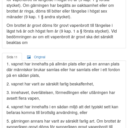
stycket). Om gärningen har begåtts av oaktsamhet eller om
brottet är ringa, döms till böter eller fängelse i högst sex
månader (9 kap. 1 § andra stycket).
Om brottet är grovt döms för grovt vapenbrott till fängelse i
lägst två år och högst fem år (9 kap. 1 a § första stycket). Vid
bedömningen av om ett vapenbrott är grovt ska det särskilt
beaktas om
Sida 11
Original
1. vapnet har innehafts på allmän plats eller på en annan plats
där människor brukar samlas eller har samlats eller i ett fordon
på en sådan plats,
2. vapnet har varit av särskilt farlig beskaffenhet,
3. innehavet, överlåtelsen, förmedlingen eller utlåningen har
avsett flera vapen,
4. vapnet har innehafts i en sådan miljö att det typiskt sett kan
befaras komma till brottslig användning, eller
5. gärningen annars har varit av särskilt farlig art. Om brottet är
synnerligen grovt döms för synnerligen grovt vapenbrott till