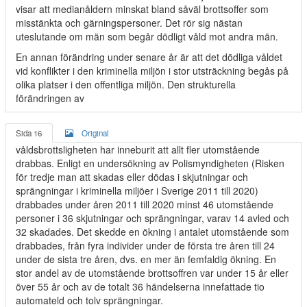
visar att medianåldern minskat bland såväl brottsoffer som
misstänkta och gärningspersoner. Det rör sig nästan
uteslutande om män som begår dödligt våld mot andra män.
En annan förändring under senare år är att det dödliga våldet
vid konflikter i den kriminella miljön i stor utsträckning begås på
olika platser i den offentliga miljön. Den strukturella
förändringen av
Sida 16
Original
våldsbrottsligheten har inneburit att allt fler utomstående
drabbas. Enligt en undersökning av Polismyndigheten (Risken
för tredje man att skadas eller dödas i skjutningar och
sprängningar i kriminella miljöer i Sverige 2011 till 2020)
drabbades under åren 2011 till 2020 minst 46 utomstående
personer i 36 skjutningar och sprängningar, varav 14 avled och
32 skadades. Det skedde en ökning i antalet utomstående som
drabbades, från fyra individer under de första tre åren till 24
under de sista tre åren, dvs. en mer än femfaldig ökning. En
stor andel av de utomstående brottsoffren var under 15 år eller
över 55 år och av de totalt 36 händelserna innefattade tio
automateld och tolv sprängningar.