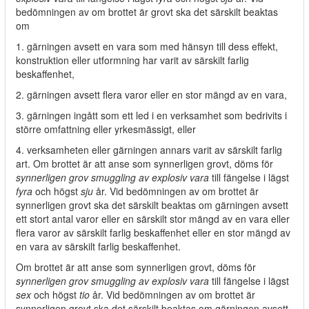
bedömningen av om brottet är grovt ska det särskilt beaktas
om
1. gärningen avsett en vara som med hänsyn till dess effekt,
konstruktion eller utformning har varit av särskilt farlig
beskaffenhet,
2. gärningen avsett flera varor eller en stor mängd av en vara,
3. gärningen ingått som ett led i en verksamhet som bedrivits i
större omfattning eller yrkesmässigt, eller
4. verksamheten eller gärningen annars varit av särskilt farlig
art. Om brottet är att anse som synnerligen grovt, döms för
synnerligen grov smuggling av explosiv vara
till fängelse i lägst
fyra
och högst
sju
år. Vid bedömningen av om brottet är
synnerligen grovt ska det särskilt beaktas om gärningen avsett
ett stort antal varor eller en särskilt stor mängd av en vara eller
flera varor av särskilt farlig beskaffenhet eller en stor mängd av
en vara av särskilt farlig beskaffenhet.
Om brottet är att anse som synnerligen grovt, döms för
synnerligen grov smuggling av explosiv vara
till fängelse i lägst
sex
och högst
tio
år. Vid bedömningen av om brottet är
synnerligen grovt ska det särskilt beaktas om gärningen avsett