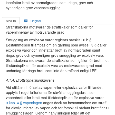
innefattar brott av normalgraden samt ringa, grov och
synnerligen grov vapensmuggling.
Sida 13
Original
Straffskalorna motsvarar de straffskalor som gäller för
vapeninnehav av motsvarande grad.
Smuggling av explosiva varor regleras särskilt i 6 b §.
Bestämmelsen tillämpas om en gärning som avses i 3 § gäller
explosiva varor och innefattar brott av normalgraden samt
ringa, grov och synnerligen grov smuggling av explosiv vara.
Straffskalorna motsvarar de straffskalor som gäller för brott mot
tillståndsplikten för explosiv vara av motsvarande grad med
undantag för ringa brott som inte är straffbart enligt LBE.
4.1.4. Brottslighetskonkurrens
Vid otillåten införsel av vapen eller explosiva varor till landet
uppfylls i regel kriterierna för såväl smugglingsbrott som
vapenbrott eller brott mot tillståndsplikten för explosiva varor. I
9 kap. 4 § vapenlagen
anges dock att bestämmelser om straff
för olovlig införsel av vapen och för försök till sådant brott finns i
smugglingslagen. Genom hänvisningen följer att det