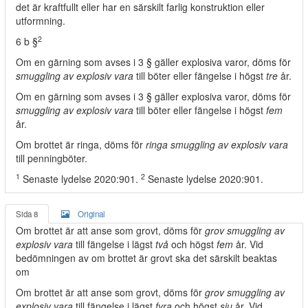
det är kraftfullt eller har en särskilt farlig konstruktion eller
utformning.
2
6 b §
Om en gärning som avses i 3 § gäller explosiva varor, döms för
smuggling av explosiv vara
till böter eller fängelse i högst
tre
år.
Om en gärning som avses i 3 § gäller explosiva varor, döms för
smuggling av explosiv vara
till böter eller fängelse i högst
fem
år.
Om brottet är ringa, döms för
ringa smuggling av explosiv vara
till penningböter.
1
2
Senaste lydelse 2020:901.
Senaste lydelse 2020:901.
Sida 8
Original
Om brottet är att anse som grovt, döms för
grov smuggling av
explosiv vara
till fängelse i lägst
två
och högst
fem
år. Vid
bedömningen av om brottet är grovt ska det särskilt beaktas
om
Om brottet är att anse som grovt, döms för
grov smuggling av
explosiv vara
till fängelse i lägst
fyra
och högst
sju
år. Vid