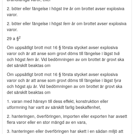
2. böter eller fängelse i högst
tre
år om brottet avser explosiva
varor.
2. böter eller fängelse i högst
fem
år om brottet avser explosiva
varor.
2
29 a §
Om uppsåtligt brott mot 16 § första stycket avser explosiva
varor och är att anse som grovt döms till fängelse i lägst
två
och högst
fem
år. Vid bedömningen av om brottet är grovt ska
det särskilt beaktas om
Om uppsåtligt brott mot 16 § första stycket avser explosiva
varor och är att anse som grovt döms till fängelse i lägst
fyra
och högst
sju
år. Vid bedömningen av om brottet är grovt ska
det särskilt beaktas om
1. varan med hänsyn till dess effekt, konstruktion eller
utformning har varit av särskilt farlig beskaffenhet,
2. hanteringen, överföringen, importen eller exporten har avsett
flera varor eller en stor mängd av en vara,
3. hanteringen eller överföringen har skett i en sådan miljö att