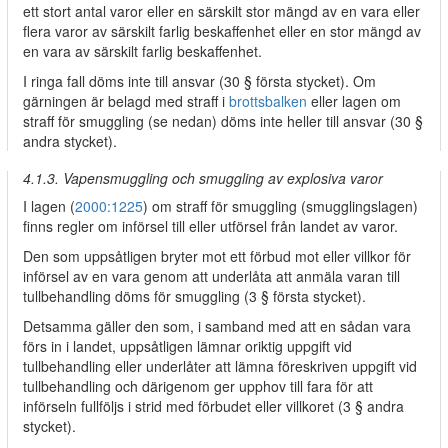
ett stort antal varor eller en särskilt stor mängd av en vara eller
flera varor av särskilt farlig beskaffenhet eller en stor mängd av
en vara av särskilt farlig beskaffenhet.
I ringa fall döms inte till ansvar (30 § första stycket). Om
gärningen är belagd med straff i
brottsbalken
eller lagen om
straff för smuggling (se nedan) döms inte heller till ansvar (30 §
andra stycket).
4.1.3. Vapensmuggling och smuggling av explosiva varor
I lagen (
2000:1225
) om straff för smuggling (smugglingslagen)
finns regler om införsel till eller utförsel från landet av varor.
Den som uppsåtligen bryter mot ett förbud mot eller villkor för
införsel av en vara genom att underlåta att anmäla varan till
tullbehandling döms för smuggling (3 § första stycket).
Detsamma gäller den som, i samband med att en sådan vara
förs in i landet, uppsåtligen lämnar oriktig uppgift vid
tullbehandling eller underlåter att lämna föreskriven uppgift vid
tullbehandling och därigenom ger upphov till fara för att
införseln fullföljs i strid med förbudet eller villkoret (3 § andra
stycket).