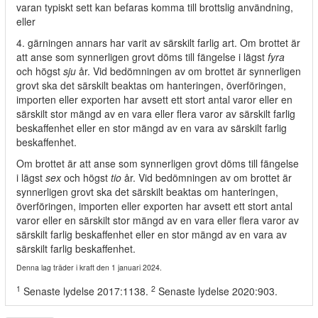
varan typiskt sett kan befaras komma till brottslig användning,
eller
4. gärningen annars har varit av särskilt farlig art. Om brottet är
att anse som synnerligen grovt döms till fängelse i lägst
fyra
och högst
sju
år. Vid bedömningen av om brottet är synnerligen
grovt ska det särskilt beaktas om hanteringen, överföringen,
importen eller exporten har avsett ett stort antal varor eller en
särskilt stor mängd av en vara eller flera varor av särskilt farlig
beskaffenhet eller en stor mängd av en vara av särskilt farlig
beskaffenhet.
Om brottet är att anse som synnerligen grovt döms till fängelse
i lägst
sex
och högst
tio
år. Vid bedömningen av om brottet är
synnerligen grovt ska det särskilt beaktas om hanteringen,
överföringen, importen eller exporten har avsett ett stort antal
varor eller en särskilt stor mängd av en vara eller flera varor av
särskilt farlig beskaffenhet eller en stor mängd av en vara av
särskilt farlig beskaffenhet.
Denna lag träder i kraft den 1 januari 2024.
1
2
Senaste lydelse 2017:1138.
Senaste lydelse 2020:903.