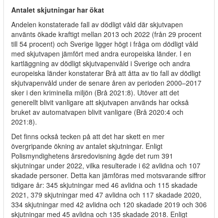
Antalet skjutningar har ökat
Andelen konstaterade fall av dödligt våld där skjutvapen
använts ökade kraftigt mellan 2013 och 2022 (från 29 procent
till 54 procent) och Sverige ligger högt i fråga om dödligt våld
med skjutvapen jämfört med andra europeiska länder. I en
kartläggning av dödligt skjutvapenvåld i Sverige och andra
europeiska länder konstaterar Brå att åtta av tio fall av dödligt
skjutvapenvåld under de senare åren av perioden 2000–2017
sker i den kriminella miljön (Brå 2021:8). Utöver att det
generellt blivit vanligare att skjutvapen används har också
bruket av automatvapen blivit vanligare (Brå 2020:4 och
2021:8).
Det finns också tecken på att det har skett en mer
övergripande ökning av antalet skjutningar. Enligt
Polismyndighetens årsredovisning ägde det rum 391
skjutningar under 2022, vilka resulterade i 62 avlidna och 107
skadade personer. Detta kan jämföras med motsvarande siffror
tidigare år: 345 skjutningar med 46 avlidna och 115 skadade
2021, 379 skjutningar med 47 avlidna och 117 skadade 2020,
334 skjutningar med 42 avlidna och 120 skadade 2019 och 306
skjutningar med 45 avlidna och 135 skadade 2018. Enligt