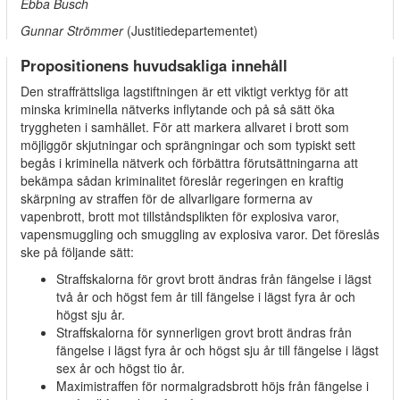
Ebba Busch
Gunnar Strömmer
(Justitiedepartementet)
Propositionens huvudsakliga innehåll
Den straffrättsliga lagstiftningen är ett viktigt verktyg för att
minska kriminella nätverks inflytande och på så sätt öka
tryggheten i samhället. För att markera allvaret i brott som
möjliggör skjutningar och sprängningar och som typiskt sett
begås i kriminella nätverk och förbättra förutsättningarna att
bekämpa sådan kriminalitet föreslår regeringen en kraftig
skärpning av straffen för de allvarligare formerna av
vapenbrott, brott mot tillståndsplikten för explosiva varor,
vapensmuggling och smuggling av explosiva varor. Det föreslås
ske på följande sätt:
Straffskalorna för grovt brott ändras från fängelse i lägst
två år och högst fem år till fängelse i lägst fyra år och
högst sju år.
Straffskalorna för synnerligen grovt brott ändras från
fängelse i lägst fyra år och högst sju år till fängelse i lägst
sex år och högst tio år.
Maximistraffen för normalgradsbrott höjs från fängelse i