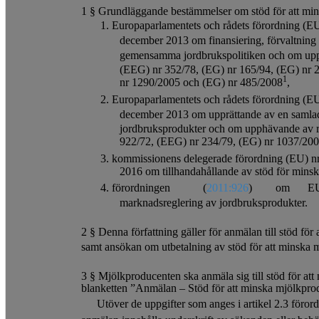
1 § Grundläggande bestämmelser om stöd för att min
1. Europaparlamentets och rådets förordning (E
december 2013 om finansiering, förvaltning
gemensamma jordbrukspolitiken och om upp
(EEG) nr 352/78, (EG) nr 165/94, (EG) nr 
1
nr 1290/2005 och (EG) nr 485/2008
,
2. Europaparlamentets och rådets förordning (E
december 2013 om upprättande av en samla
jordbruksprodukter och om upphävande av r
922/72, (EEG) nr 234/79, (EG) nr 1037/20
3. kommissionens delegerade förordning (EU) n
2016 om tillhandahållande av stöd för mins
4. förordningen
(
2011:926
)
om
EU
marknadsreglering av jordbruksprodukter.
2 § Denna författning gäller för anmälan till stöd fö
samt ansökan om utbetalning av stöd för att minska 
3 § Mjölkproducenten ska anmäla sig till stöd för at
blanketten ”Anmälan – Stöd för att minska mjölkpro
Utöver de uppgifter som anges i artikel 2.3 föro