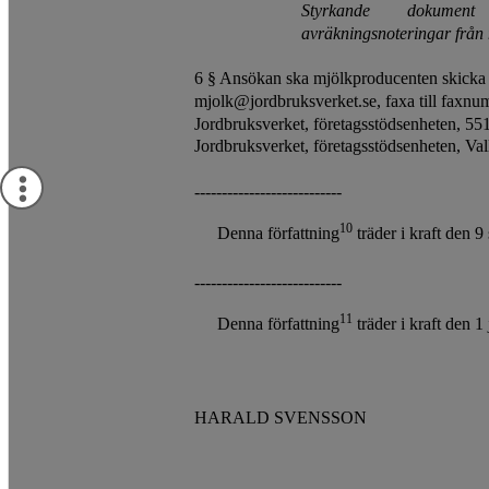
Styrkande
dokument
avräkningsnoteringar från 
6 § Ansökan ska mjölkproducenten skicka vi
mjolk@jordbruksverket.se, faxa till faxnum
Jordbruksverket, företagsstödsenheten, 551
Jordbruksverket, företagsstödsenheten, Va
---------------------------
10
Denna författning
träder i kraft den 
---------------------------
11
Denna författning
träder i kraft den 1
HARALD SVENSSON