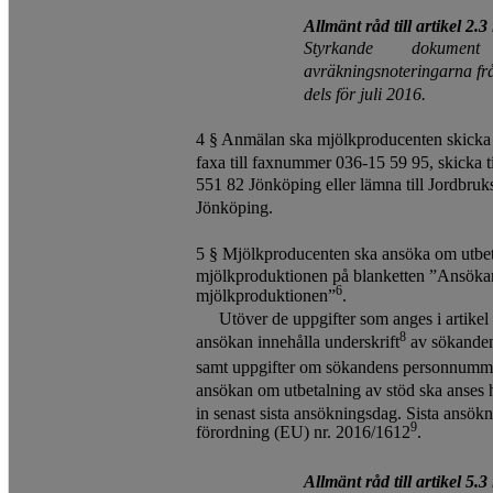
Allmänt råd till artikel 2
Styrkande
dokument
avräkningsnoteringarna frå
dels för juli 2016.
4 § Anmälan ska mjölkproducenten skicka 
faxa till faxnummer 036-15 59 95, skicka t
551 82 Jönköping eller lämna till Jordbruk
Jönköping.
5 § Mjölkproducenten ska ansöka om utbeta
mjölkproduktionen på blanketten ”Ansökan 
6
mjölkproduktionen”
.
Utöver de uppgifter som anges i artike
8
ansökan innehålla underskrift
av sökanden 
samt uppgifter om sökandens personnummer
ansökan om utbetalning av stöd ska anses 
in senast sista ansökningsdag. Sista ansökni
9
förordning (EU) nr. 2016/1612
.
Allmänt råd till artikel 5