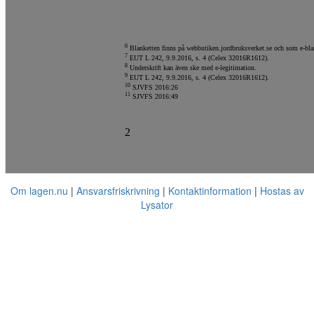
6
Blanketten finns på webbutiken.jordbruksverket.se och som e-blan
7
EUT L 242, 9.9.2016, s. 4 (Celex 32016R1612).
8
Underskrift kan även ske med e-legitimation.
9
EUT L 242, 9.9.2016, s. 4 (Celex 32016R1612).
10
SJVFS 2016:26
11
SJVFS 2016:49
2
Om lagen.nu
Ansvarsfriskrivning
Kontaktinformation
Hostas av
Lysator