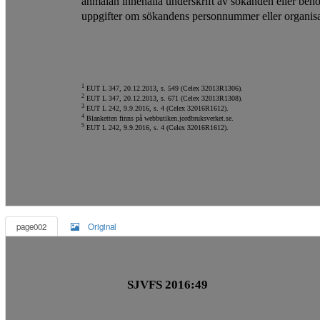
anmälan innehålla underskrift av sökanden eller behö
uppgifter om sökandens personnummer eller organis
1
EUT L 347, 20.12.2013, s. 549 (Celex 32013R1306).
2
EUT L 347, 20.12.2013, s. 671 (Celex 32013R1308).
3
EUT L 242, 9.9.2016, s. 4 (Celex 32016R1612).
4
Blanketten finns på webbutiken.jordbruksverket.se.
5
EUT L 242, 9.9.2016, s. 4 (Celex 32016R1612).
page002
Original
SJVFS 2016:49