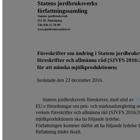
Statens jordbruksverks
författningssamling
Statens jordbruksverk
551 82 Jönköping
Tfn 036-15 50 00
www.jordbruksverket.se
Föreskrifter om ändring i Statens jordbruks
föreskrifter och allmänna råd (SJVFS 2016:
för att minska mjölkproduktionen;
beslutade den 22 december 2016.
Statens jordbruksverk föreskriver, med stöd av
20
EU:s förordningar om pris- och marknadsreglering av
verkets föreskrifter och allmänna råd (SJVFS 2016:2
mjölkproduktionen ska ha följande lydelse.
Författningen kommer därför att ha följande lydelse
författning träder ikraft.