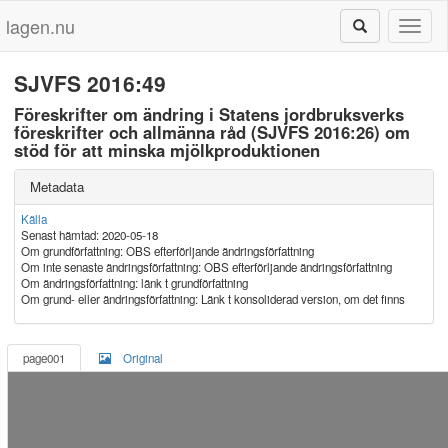
lagen.nu
Toggl
naviga
SJVFS 2016:49
Föreskrifter om ändring i Statens jordbruksverks
föreskrifter och allmänna råd (SJVFS 2016:26) om
stöd för att minska mjölkproduktionen
Metadata
Källa
Senast hämtad: 2020-05-18
Om grundförfattning: OBS efterförljande ändringsförfattning
Om inte senaste ändringsförfattning: OBS efterförljande ändringsförfattning
Om ändringsförfattning: länk t grundförfattning
Om grund- eller ändringsförfattning: Länk t konsoliderad version, om det finns
page001
Original