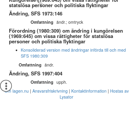
statslösa personer och politiska flyktingar
Ändring, SFS 1973:146
Omfattning
ändr.; omtryck
Förordning (1980:309) om ändring i kungörelsen
(1969:645) om vissa rättigheter för statslösa
personer och politiska flyktingar
Konsoliderad version med ändringar införda till och med
SFS 1980:309
Omfattning
ändr.
Ändring, SFS 1997:404
Omfattning
upph.
Om lagen.nu
Ansvarsfriskrivning
Kontaktinformation
Hostas av
Lysator