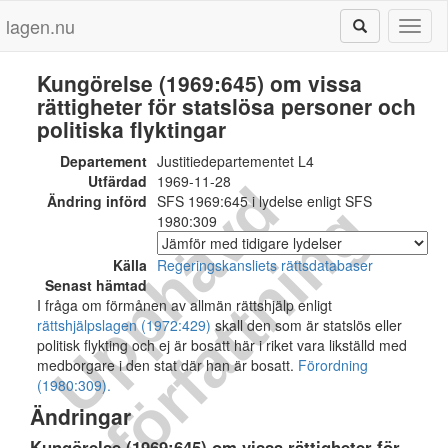
lagen.nu
Toggl
naviga
Kungörelse (1969:645) om vissa
rättigheter för statslösa personer och
politiska flyktingar
Departement
Justitiedepartementet L4
Utfärdad
1969-11-28
U
p
p
h
ä
v
d
f
ö
r
f
a
t
t
n
i
n
Ändring införd
SFS 1969:645 i lydelse enligt SFS
g
1980:309
Källa
Regeringskansliets rättsdatabaser
Senast hämtad
I fråga om förmånen av allmän rättshjälp enligt
rättshjälpslagen (1972:429)
skall den som är statslös eller
politisk flykting och ej är bosatt här i riket vara likställd med
medborgare i den stat där han är bosatt.
Förordning
(1980:309).
Ändringar
Kungörelse (1969:645) om vissa rättigheter för