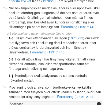
§ första stycket
lagen (
1970:299
) om skydd mot flyghavre.
När bekämpningsplan meddelas, ändras eller upphäves, skall
beslutet ofördröjligen kungöras på det sätt som är föreskrivet
beträffande författningar i allmänhet. I den mån så finnes
erforderligt, skall beslutet även kungöras i ortstidning eller
tillkännages på annat lämpligt sätt.
Förordning (1991:1440).
3 § Har upphävts genom förordning (2011:1069).
4 §
Tillsyn över efterlevnaden av lagen (
1970:299
) om skydd
mot flyghavre och i anslutning därtill meddelade föreskrifter
utövas centralt av jordbruksverket och inom länet av
länsstyrelsen.
Förordning (1991:1440).
5 §
För att utöva tillsyn har tillsynsmyndighet rätt att vinna
tillträde till område, lokal eller transportfordon samt att
företaga undersökning och taga prov.
6 §
Kontrollprov skall analyseras av statens centrala
frökontrollanstalt.
Provtagning och analys, som Jordbruksverket verkställer i
samband med tillsynen över efterlevnaden av lagen, sker utan
kostnad för tillsynsmyndigheten.
Förordning (2005:1219).
Ändringar
1