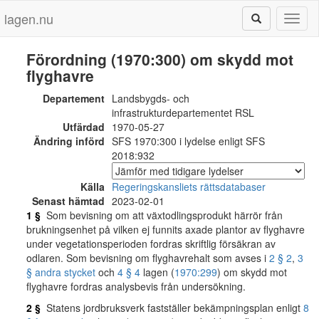
lagen.nu
Toggl
naviga
Förordning (1970:300) om skydd mot
flyghavre
Departement
Landsbygds- och
infrastrukturdepartementet RSL
Utfärdad
1970-05-27
Ändring införd
SFS 1970:300 i lydelse enligt SFS
2018:932
Källa
Regeringskansliets rättsdatabaser
Senast hämtad
2023-02-01
1 §
Som bevisning om att växtodlingsprodukt härrör från
brukningsenhet på vilken ej funnits axade plantor av flyghavre
under vegetationsperioden fordras skriftlig försäkran av
odlaren. Som bevisning om flyghavrehalt som avses i
2 § 2
,
3
§ andra stycket
och
4 § 4
lagen (
1970:299
) om skydd mot
flyghavre fordras analysbevis från undersökning.
2 §
Statens jordbruksverk fastställer bekämpningsplan enligt
8