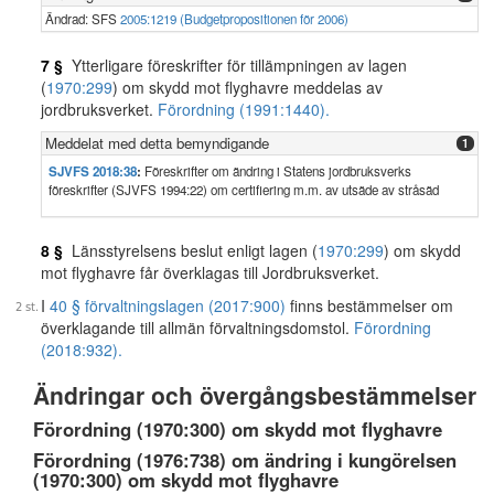
Ändrad: SFS
2005:1219 (Budgetpropositionen för 2006)
7 §
Ytterligare föreskrifter för tillämpningen av lagen
(
1970:299
) om skydd mot flyghavre meddelas av
jordbruksverket.
Förordning (1991:1440).
Meddelat med detta bemyndigande
1
SJVFS 2018:38
:
Föreskrifter om ändring i Statens jordbruksverks
föreskrifter (SJVFS 1994:22) om certifiering m.m. av utsäde av stråsäd
8 §
Länsstyrelsens beslut enligt lagen (
1970:299
) om skydd
mot flyghavre får överklagas till Jordbruksverket.
I
40 § förvaltningslagen (2017:900)
finns bestämmelser om
överklagande till allmän förvaltningsdomstol.
Förordning
(2018:932).
Ändringar och övergångsbestämmelser
Förordning (1970:300) om skydd mot flyghavre
Förordning (1976:738) om ändring i kungörelsen
(1970:300) om skydd mot flyghavre