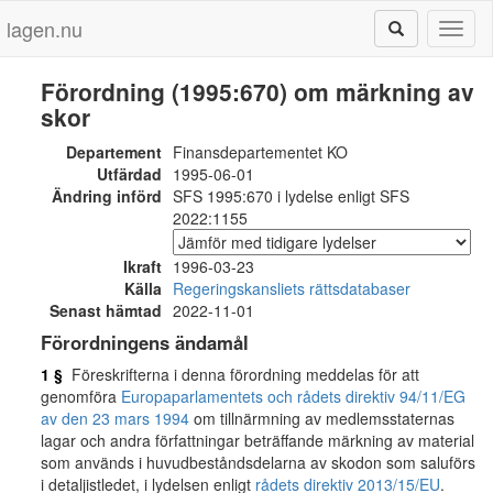
lagen.nu
Toggl
naviga
Förordning (1995:670) om märkning av
skor
Departement
Finansdepartementet KO
Utfärdad
1995-06-01
Ändring införd
SFS 1995:670 i lydelse enligt SFS
2022:1155
Ikraft
1996-03-23
Källa
Regeringskansliets rättsdatabaser
Senast hämtad
2022-11-01
Förordningens ändamål
1 §
Föreskrifterna i denna förordning meddelas för att
genomföra
Europaparlamentets och rådets direktiv 94/11/EG
av den 23 mars 1994
om tillnärmning av medlemsstaternas
lagar och andra författningar beträffande märkning av material
som används i huvudbeståndsdelarna av skodon som saluförs
i detaljistledet, i lydelsen enligt
rådets direktiv 2013/15/EU
.