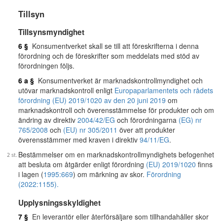
Tillsyn
Tillsynsmyndighet
6 §
Konsumentverket skall se till att föreskrifterna i denna
förordning och de föreskrifter som meddelats med stöd av
förordningen följs.
6 a §
Konsumentverket är marknadskontrollmyndighet och
utövar marknadskontroll enligt
Europaparlamentets och rådets
förordning (EU) 2019/1020 av den 20 juni 2019
om
marknadskontroll och överensstämmelse för produkter och om
ändring av direktiv
2004/42/EG
och förordningarna
(EG) nr
765/2008
och
(EU) nr 305/2011
över att produkter
överensstämmer med kraven i direktiv
94/11/EG
.
Bestämmelser om en marknadskontrollmyndighets befogenhet
att besluta om åtgärder enligt förordning
(EU) 2019/1020
finns
i lagen (
1995:669
) om märkning av skor.
Förordning
(2022:1155).
Upplysningsskyldighet
7 §
En leverantör eller återförsäljare som tillhandahåller skor