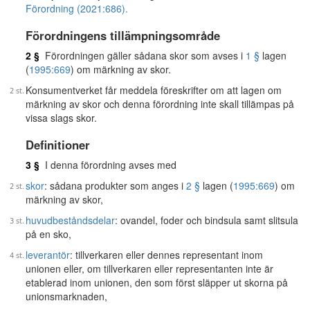
Förordning (2021:686).
Förordningens tillämpningsområde
2 §
Förordningen gäller sådana skor som avses i
1 §
lagen
(
1995:669
) om märkning av skor.
Konsumentverket får meddela föreskrifter om att lagen om
märkning av skor och denna förordning inte skall tillämpas på
vissa slags skor.
Definitioner
3 §
I denna förordning avses med
skor
: sådana produkter som anges i
2 §
lagen (
1995:669
) om
märkning av skor,
huvudbeståndsdelar
: ovandel, foder och bindsula samt slitsula
på en sko,
leverantör
: tillverkaren eller dennes representant inom
unionen eller, om tillverkaren eller representanten inte är
etablerad inom unionen, den som först släpper ut skorna på
unionsmarknaden,