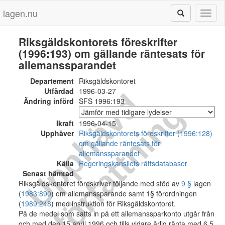
lagen.nu
Toggl
naviga
Riksgäldskontorets föreskrifter
(1996:193) om gällande räntesats för
allemanssparandet
Departement
Riksgäldskontoret
Utfärdad
1996-03-27
U
p
p
h
ä
v
d
f
ö
r
f
a
t
t
n
i
n
Ändring införd
SFS 1996:193
g
Ikraft
1996-04-15
Upphäver
Riksgäldskontorets föreskrifter (1996:128)
om gällande räntesats för
allemanssparandet
Källa
Regeringskansliets rättsdatabaser
Senast hämtad
Riksgäldskontoret föreskriver följande med stöd av
9 §
lagen
(
1983:890
) om allemanssparande samt 1§ förordningen
(
1989:248
) med instruktion för Riksgäldskontoret.
På de medel som satts in på ett allemanssparkonto utgår från
och med den 15 april 1996 och tills vidare årlig ränta med 6,5