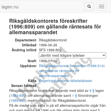
lagen.nu
Toggl
naviga
Riksgäldskontorets föreskrifter
(1996:809) om gällande räntesats för
allemanssparandet
Departement
Riksgäldskontoret
Utfärdad
1996-06-26
U
p
p
h
ä
v
d
f
ö
r
f
a
t
t
n
i
n
Ändring införd
SFS 1996:809
g
Ikraft
1996-07-16
Upphäver
Riksgäldskontorets föreskrifter (1996:514)
om gällande räntesats för
allemanssparandet
Källa
Regeringskansliets rättsdatabaser
Senast hämtad
Riksgäldskontoret föreskriver följande med stöd av
9 §
lagen
(
1983:890
) om allemanssparande samt
1 §
förordningen
(
1989:248
) med instruktion för Riksgäldskontoret.
På de medel som satts in på ett allemanssparkonto utgår från
och med den 16 juli 1996 och tills vidare årlig ränta med 5