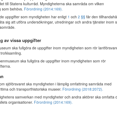
det till Statens kulturråd. Myndigheterna ska samråda om vilken
ng som behövs.
Förordning (2014:169).
e uppgifter som myndigheten har enligt
1
och
2 §§
får den tillhandahå
ta sig att utföra undersökningar, utredningar och andra tjänster inom si
sområde.
g av vissa uppgifter
um ska fullgöra de uppgifter inom myndigheten som rör lantförsvar
 trofésamling.
enmuseum ska fullgöra de uppgifter inom myndigheten som rör
afterna.
an
om sjöförsvaret ska myndigheten i lämplig omfattning samråda med
itima och transporthistoriska museer.
Förordning (2018:2072).
hetens samverkan med myndigheter och andra aktörer ska omfatta d
llets organisationer.
Förordning (2014:169).