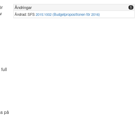
ör
Ändringar
1
v
Ändrad: SFS
2015:1002 (Budgetpropositionen för 2016)
full
as på