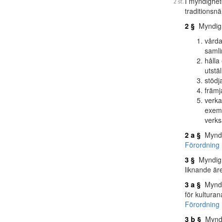
I myndighe
traditions
2 §
Myndighe
vårda
samli
hålla
utstä
stödj
främj
verka
exemp
verk
2 a §
Myndig
Förordning 
3 §
Myndighe
liknande är
3 a §
Myndig
för kultura
Förordning 
3 b §
Myndig