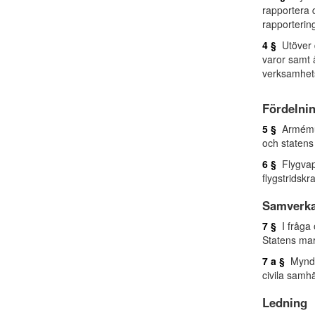
rapportera 
rapporteri
4 §
Utöver d
varor samt å
verksamhet
Fördelnin
5 §
Armémuse
och statens
6 §
Flygvap
flygstridskr
Samverk
7 §
I fråga 
Statens mar
7 a §
Myndig
civila samhä
Ledning