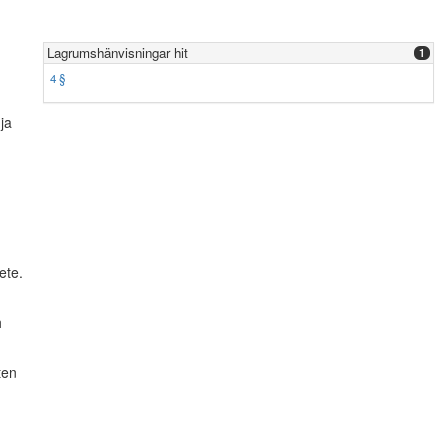
Lagrumshänvisningar hit
1
4 §
ja
ete.
h
ten