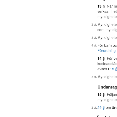
13 §
När my
verksamhete
myndigheten
Myndigheten
som myndigh
Myndigheten
För barn och
Förordning 
14 §
För ve
kostnadstäc
avses i
15 §
Myndigheten
Undantag
15 §
Följan
myndighete
29 §
om äre