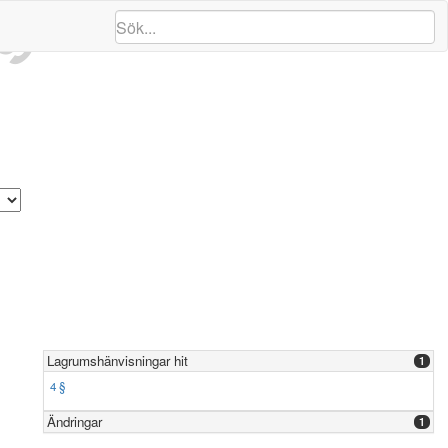
ng
Lagrumshänvisningar hit
1
4 §
Ändringar
1