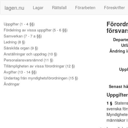
lagen.nu
Lagar
Rättsfall
Förarbeten
Föreskrifter
Förordn
Uppgifter (1 - 4 §§)
försvar
Fördelning av vissa uppgifter (5 - 6 §§)
Samverkan (7 - 7 a §§)
Depart
Ledning (8 §)
Utf
Särskilda organ (9 §)
Ändring i
Anställningar och uppdrag (10 §)
Personalansvarsnämnd (11 §)
Tillämpligheten av vissa förordningar (12 §)
Upp
Avgifter (13 - 14 §§)
Undantag från myndighetsförordningen (15 §)
Ändringar
Senast h
Uppgifter
1 §
Statens 
svenska för
Myndigheten
människor i