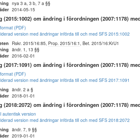
ning
nya 3 a, 3 b, 7 a §§
räder
2014-05-15
 (2015:1002) om ändring i förordningen (2007:1178) med
 format (PDF)
iderad version med ändringar införda till och med SFS 2015:1002
eten
Rskr. 2015/16:85,
Prop. 2015/16:1
, Bet. 2015/16:KrU1
ning
ändr. 1, 13 §§
räder
2016-02-01
 (2017:1091) om ändring i förordningen (2007:1178) med
 format (PDF)
iderad version med ändringar införda till och med SFS 2017:1091
ning
ändr. 2 a §
räder
2018-01-01
 (2018:2072) om ändring i förordningen (2007:1178) med
ll autentisk version
iderad version med ändringar införda till och med SFS 2018:2072
ning
ändr. 7, 9 §§
räder
2019-01-01