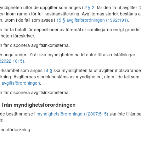
ndigheten utför de uppgifter som anges i
2 § 2
, får den ta ut avgifter f
n inom ramen för full kostnadstäckning. Avgifternas storlek bestäms a
, utom i de fall som avses i
15 § avgiftsförordningen (1992:191)
.
 får ta betalt för depositioner av föremål ur samlingarna enligt grunder
eten föreskriver.
 får disponera avgiftsinkomsterna.
 unga under 19 år ska myndigheten ha fri entré till alla utställningar.
(2022:1815).
rksamhet som anges i
4 §
ska myndigheten ta ut avgifter motsvarande 
kning. Avgifternas storlek bestäms av myndigheten, utom i de fall som
 avgiftsförordningen
.
 får disponera avgiftsinkomsterna.
 från myndighetsförordningen
de bestämmelse i
myndighetsförordningen (2007:515)
ska inte tillämp
n:
ndeförteckning.