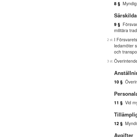
8 §
Myndigh
Särskilda
9 §
Försvare
militära trad
I Försvaret
ledamöter s
och transpo
Överintende
Anställn
10 §
Överin
Personal
11 §
Vid my
Tillämpli
12 §
Myndig
Avgifter