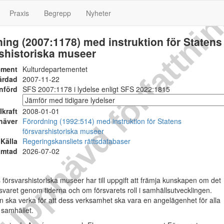
Upphävd författni
Praxis
Begrepp
Nyheter
ing (2007:1178) med instruktion för Statens
shistoriska museer
ement
Kulturdepartementet
ärdad
2007-11-22
nförd
SFS 2007:1178 i lydelse enligt SFS 2022:1815
Ikraft
2008-01-01
häver
Förordning (1992:514) med instruktion för Statens
försvarshistoriska museer
Källa
Regeringskansliets rättsdatabaser
ämtad
2026-07-02
försvarshistoriska museer har till uppgift att främja kunskapen om det
svaret genom tiderna och om försvarets roll i samhällsutvecklingen.
 ska verka för att dess verksamhet ska vara en angelägenhet för alla
 samhället.