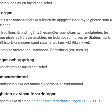
eten leds av en myndighetschef.
 organ
ts traditionsnämnd ska fullgöra de uppgifter inom myndigheten som r
itioner.
s traditionsnämnd ingår två ledamöter som utses av myndigheten, tre
om utses av Försvarsmakten, en ledamot som utses av Statens marit
rthistoriska museer samt statsheraldikern vid Riksarkivet.
nten är ordförande i nämnden. Förordning (
2018:2072
)
ingar och uppdrag
tendenten är myndighetschef.
ansvarsnämnd
ndigheten ska det finnas en personalansvarsnämnd.
gheten av vissa förordningar
heten ska tillämpa
personalföreträdarförordningen (1987:1101)
.