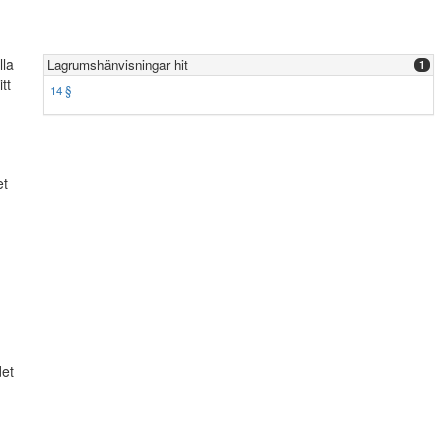
lla
Lagrumshänvisningar hit
1
tt
14 §
et
et