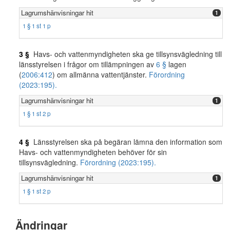
Lagrumshänvisningar hit
1
1 § 1 st 1 p
3 §
Havs- och vattenmyndigheten ska ge tillsynsvägledning till
länsstyrelsen i frågor om tillämpningen av
6 §
lagen
(
2006:412
) om allmänna vattentjänster.
Förordning
(2023:195).
Lagrumshänvisningar hit
1
1 § 1 st 2 p
4 §
Länsstyrelsen ska på begäran lämna den information som
Havs- och vattenmyndigheten behöver för sin
tillsynsvägledning.
Förordning (2023:195).
Lagrumshänvisningar hit
1
1 § 1 st 2 p
Ändringar