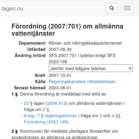
lagen.nu
Toggl
naviga
Förordning (2007:701) om allmänna
vattentjänster
Departement
Klimat- och näringslivsdepartementet
Utfärdad
2007-08-30
Ändring införd
SFS 2007:701 i lydelse enligt SFS
2023:195
Ikraft
2007-10-01
Källa
Regeringskansliets rättsdatabaser
Senast hämtad
2023-08-01
1 §
Denna förordning är meddelad med stöd av
23 §
lagen (
2006:412
) om allmänna vattentjänster i
fråga om
2 §
,
8 kap. 7 § regeringsformen
i fråga om
3
och
4 §§
.
Förordning (2023:195).
2 §
Kommunen får meddela ytterligare föreskrifter om
användningen av allmänna va-anläggningar.